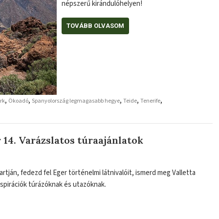
népszerű kirándulóhelyen!
TOVÁBB OLVASOM
,
,
,
,
,
rk
Ökoadó
Spanyolország legmagasabb hegye
Teide
Tenerife
 14. Varázslatos túraajánlatok
artján, fedezd fel Eger történelmi látnivalóit, ismerd meg Valletta
nspirációk túrázóknak és utazóknak.