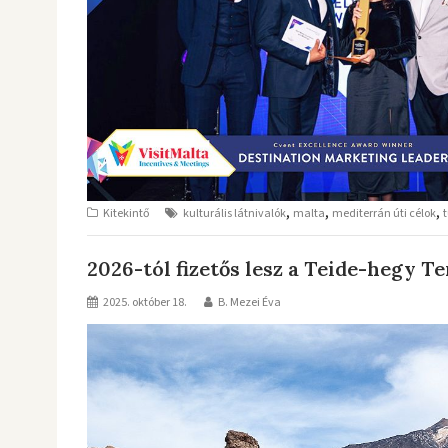
,
,
,
Kitekintő
kulturális látnivalók
malta
mediterrán úti célok
2026-tól fizetős lesz a Teide-hegy T
2025. október 18.
B. Mezei Éva