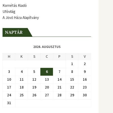
Kornétás Kiadó
Ufóvilág
A Jövő Háza Alapítvány
NAPTÁR
2026. AUGUSZTUS
H
K
S
C
P
S
V
1
2
3
4
5
6
7
8
9
10
11
12
13
14
15
16
17
18
19
20
21
22
23
24
25
26
27
28
29
30
31