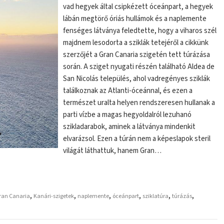
vad hegyek által csipkézett óceánpart, a hegyek
lábán megtörő óriás hullámok és a naplemente
fenséges látványa feledtette, hogy a viharos szél
majdnem lesodorta a sziklák tetejéről a cikkünk
szerzőjét a Gran Canaria szigetén tett túrázása
során. A sziget nyugati részén található Aldea de
San Nicolás település, ahol vadregényes sziklák
találkoznak az Atlanti-óceánnal, és ezen a
természet uralta helyen rendszeresen hullanak a
parti vízbe a magas hegyoldalról lezuhanó
szikladarabok, aminek a látványa mindenkit
elvarázsol. Ezen a túrán nem a képeslapok steril
világát láthattuk, hanem Gran…
,
,
,
,
,
,
ran Canaria
Kanári-szigetek
naplemente
óceánpart
sziklatúra
túrázás