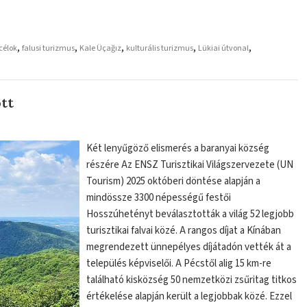
,
,
,
,
,
 célok
falusi turizmus
Kale Üçağız
kulturális turizmus
Lükiai útvonal
tt
Két lenyűgöző elismerés a baranyai község
részére Az ENSZ Turisztikai Világszervezete (UN
Tourism) 2025 októberi döntése alapján a
mindössze 3300 népességű festői
Hosszúhetényt beválasztották a világ 52 legjobb
turisztikai falvai közé. A rangos díjat a Kínában
megrendezett ünnepélyes díjátadón vették át a
település képviselői. A Pécstől alig 15 km-re
található kisközség 50 nemzetközi zsűritag titkos
értékelése alapján került a legjobbak közé. Ezzel