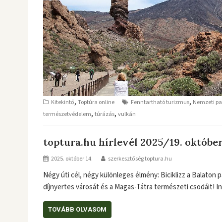
,
,
Kitekintő
Toptúra online
Fenntartható turizmus
Nemzeti pa
,
,
természetvédelem
túrázás
vulkán
toptura.hu hírlevél 2025/19. október
2025. október 14.
szerkesztőség toptura.hu
Négy úti cél, négy különleges élmény: Biciklizz a Balaton p
díjnyertes városát és a Magas-Tátra természeti csodáit! I
TOVÁBB OLVASOM