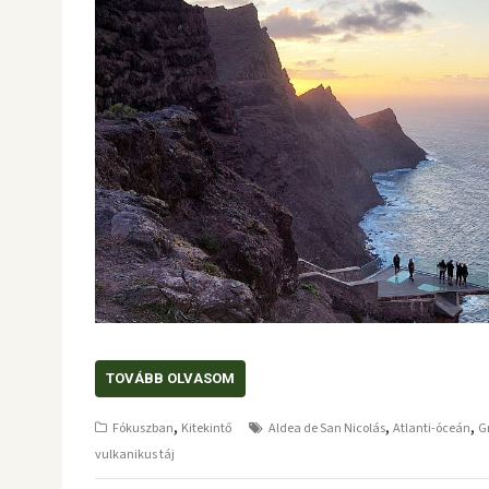
TOVÁBB OLVASOM
,
,
,
Fókuszban
Kitekintő
Aldea de San Nicolás
Atlanti-óceán
G
vulkanikus táj