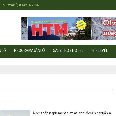
Cirkuszok Éjszakája 2026
NTŐ
PROGRAMAJÁNLÓ
GASZTRO / HOTEL
HÍRLEVÉL
Álomszép naplemente az Atlanti-óceán partján A