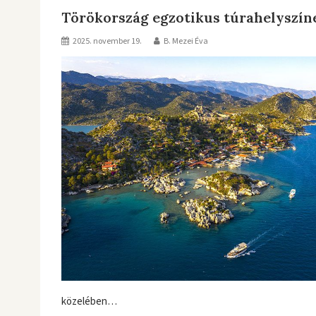
Törökország egzotikus túrahelyszín
2025. november 19.
B. Mezei Éva
közelében…