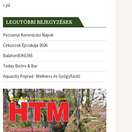
« júl
LEGUTÓBBI BEJEGYZÉSEK
Pozsonyi Koronázási Napok
Cirkuszok Éjszakája 2026
BalatonBIKE365
Today Bistro & Bar
Aquacity Poprad · Wellness és Gyógyfürdő