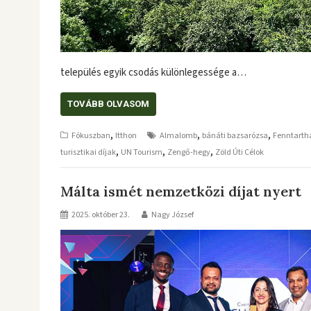
település egyik csodás különlegessége a…
TOVÁBB OLVASOM
,
,
,
Fókuszban
Itthon
Almalomb
bánáti bazsarózsa
Fenntarth
,
,
,
turisztikai díjak
UN Tourism
Zengő-hegy
Zöld Úti Célok
Málta ismét nemzetközi díjat nyert
2025. október 23.
Nagy József