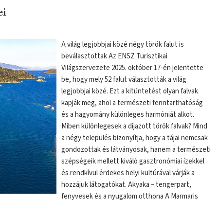
ei
A világ legjobbjai közé négy török falut is
beválasztottak Az ENSZ Turisztikai
Világszervezete 2025. október 17-én jelentette
be, hogy mely 52 falut választották a világ
legjobbjai közé. Ezt a kitüntetést olyan falvak
kapják meg, ahol a természeti fenntarthatóság
és a hagyomány különleges harmóniát alkot.
Miben különlegesek a díjazott török falvak? Mind
a négy település bizonyítja, hogy a tájai nemcsak
gondozottak és látványosak, hanem a természeti
szépségeik mellett kiváló gasztronómiai ízekkel
és rendkívül érdekes helyi kultúrával várják a
hozzájuk látogatókat. Akyaka – tengerpart,
fenyvesek és a nyugalom otthona A Marmaris