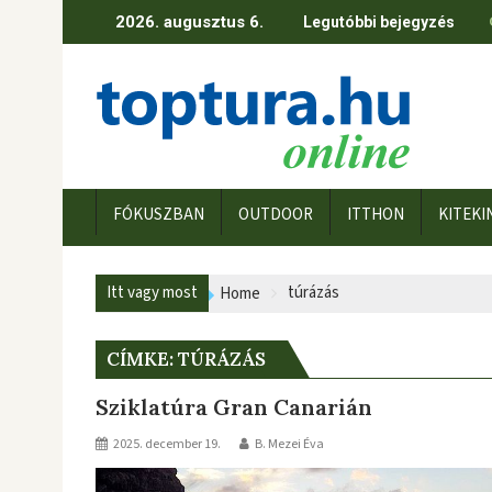
Skip
2026. augusztus 6.
Legutóbbi bejegyzés
to
content
FÓKUSZBAN
OUTDOOR
ITTHON
KITEKI
Itt vagy most
túrázás
Home
CÍMKE:
TÚRÁZÁS
Sziklatúra Gran Canarián
2025. december 19.
B. Mezei Éva