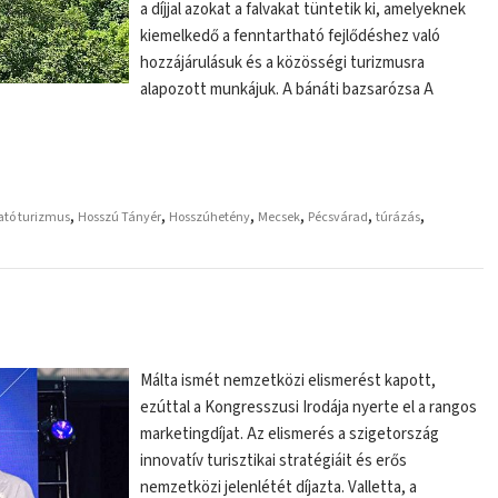
a díjjal azokat a falvakat tüntetik ki, amelyeknek
kiemelkedő a fenntartható fejlődéshez való
hozzájárulásuk és a közösségi turizmusra
alapozott munkájuk. A bánáti bazsarózsa A
,
,
,
,
,
,
ató turizmus
Hosszú Tányér
Hosszúhetény
Mecsek
Pécsvárad
túrázás
Málta ismét nemzetközi elismerést kapott,
ezúttal a Kongresszusi Irodája nyerte el a rangos
marketingdíjat. Az elismerés a szigetország
innovatív turisztikai stratégiáit és erős
nemzetközi jelenlétét díjazta. Valletta, a