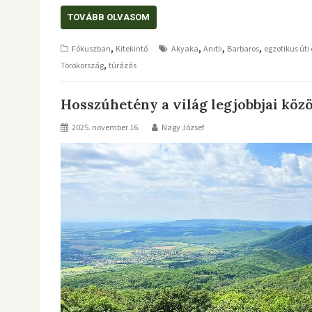
TOVÁBB OLVASOM
,
,
,
,
Fókuszban
Kitekintő
Akyaka
Anıtlı
Barbaros
egzotikus úti
,
Törökország
túrázás
Hosszúhetény a világ legjobbjai közö
2025. november 16.
Nagy József