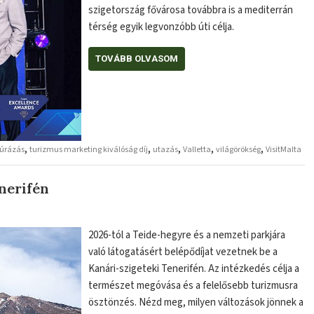
szigetország fővárosa továbbra is a mediterrán
térség egyik legvonzóbb úti célja.
TOVÁBB OLVASOM
,
,
,
,
,
túrázás
turizmus marketing kiválóság díj
utazás
Valletta
világörökség
VisitMalta
enerifén
2026-tól a Teide-hegyre és a nemzeti parkjára
való látogatásért belépődíjat vezetnek be a
Kanári-szigeteki Tenerifén. Az intézkedés célja a
természet megóvása és a felelősebb turizmusra
ösztönzés. Nézd meg, milyen változások jönnek a