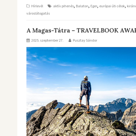
,
,
,
,
Hírlevél
aktív pihenés
Balaton
Eger
európai úti célok
kirán
városlátogatás
A Magas-Tátra – TRAVELBOOK AWARD
2025. szeptember 27.
Pusztay Sándor