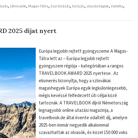
,
,
,
,
,
,
,
dulás
látnivalók
Magas-Tátra
őszi túrázás
túrázás
utazási tippek
Valletta
 2025 díjat nyert
Európa legjobb rejtett gyöngyszeme A Magas-
Tátra lett az – Európa legjobb rejtett
gyöngyszem régiója – kategóriában a rangos
TRAVELBOOK AWARD 2025 nyertese. Az
elismerés bizonyítja, hogy a szlovákiai
magashegyek Európa egyik legkülönlegesebb,
mégis kevéssé felfedezett úti céljai közé
tartoznak. A TRAVELBOOK díjról Németország
legnagyobb online utazási magazinja, a
travelbook.de által évente odaítélt díj, amelyre
2025-ben immár negyedik alkalommal
szavazhattak az olvasók, és közel 150 000 voks