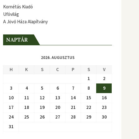
Kornétás Kiadó
Ufóvilág
A Jövő Háza Alapítvány
NAPTÁR
2026. AUGUSZTUS
H
K
S
C
P
S
V
1
2
3
4
5
6
7
8
9
10
11
12
13
14
15
16
17
18
19
20
21
22
23
24
25
26
27
28
29
30
31