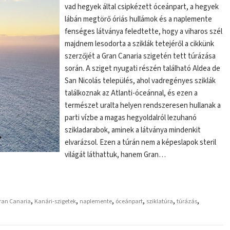
vad hegyek által csipkézett óceánpart, a hegyek
lábán megtörő óriás hullámok és a naplemente
fenséges látványa feledtette, hogy a viharos szél
majdnem lesodorta a sziklák tetejéről a cikkünk
szerzőjét a Gran Canaria szigetén tett túrázása
során. A sziget nyugati részén található Aldea de
San Nicolás település, ahol vadregényes sziklák
találkoznak az Atlanti-óceánnal, és ezen a
természet uralta helyen rendszeresen hullanak a
parti vízbe a magas hegyoldalról lezuhanó
szikladarabok, aminek a látványa mindenkit
elvarázsol. Ezen a túrán nem a képeslapok steril
világát láthattuk, hanem Gran…
,
,
,
,
,
,
ran Canaria
Kanári-szigetek
naplemente
óceánpart
sziklatúra
túrázás