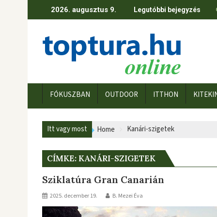
Skip
2026. augusztus 9.
Legutóbbi bejegyzés
to
content
FÓKUSZBAN
OUTDOOR
ITTHON
KITEKI
Itt vagy most
Kanári-szigetek
Home
CÍMKE:
KANÁRI-SZIGETEK
Sziklatúra Gran Canarián
2025. december 19.
B. Mezei Éva