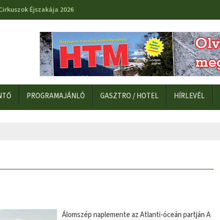
Cirkuszok Éjszakája 2026
NTŐ
PROGRAMAJÁNLÓ
GASZTRO / HOTEL
HÍRLEVÉL
Álomszép naplemente az Atlanti-óceán partján A