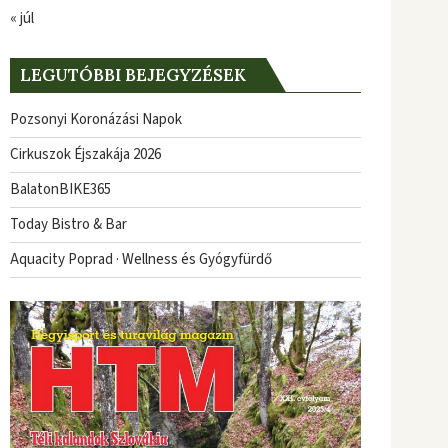
« júl
LEGUTÓBBI BEJEGYZÉSEK
Pozsonyi Koronázási Napok
Cirkuszok Éjszakája 2026
BalatonBIKE365
Today Bistro & Bar
Aquacity Poprad · Wellness és Gyógyfürdő