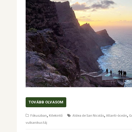
TOVÁBB OLVASOM
,
,
,
Fókuszban
Kitekintő
Aldea de San Nicolás
Atlanti-óceán
G
vulkanikus táj