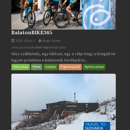
BalatonBIKE365
2026. július 1.
Nagy József
BalatonBIKE365
a hozzászólások lehetősége kikapcsolva
Húsz szálláshely, egy hálózat, egy a célja: hogy a bringád ne
bejegyzéshez
legyen probléma a Balatonnál. Kerékpáros...
Fókuszban
Itthon
Outdoor
Programajánló
Toptúra online