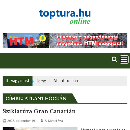
Skip
to
content
Itt vagy most
Atlanti-óceán
Home
CÍMKE:
ATLANTI-ÓCEÁN
Sziklatúra Gran Canarián
2025. december 19.
B. Mezei Éva