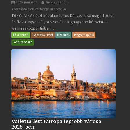
2026. június 24.
Pusztay Sándor
Aquacity
a hozzászólások lehetősége kikapcsolva
Tűz és Víz.Az élet két alapeleme. Kényeztesd magad belső
Poprad
és fizikai egyensúlyra Szlovákia legnagyobb kétszintes
·
wellnessközpontjában....
Wellness
és
Fókuszban
Gasztro / Hotel
Kitekintő
Programajánló
Gyógyfürdő
Toptúra online
bejegyzéshez
Valletta lett Európa legjobb városa
2025-ben