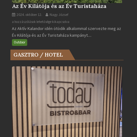
Az Év Kilátója és az Év Turistaháza
2024. október 12.
Nagy József
Az
a hozzászólások lehetősége kikapcsolva
Az Aktív Kalandor idén ötödik alkalommal szervezte meg az
Év
Év Kilátója és az Év Turistaháza kampányt....
Kilátója
és
Outdoor
az
GASZTRO / HOTEL
Év
Turistaháza
bejegyzéshez