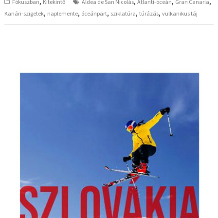
,
,
,
,
Fókuszban
Kitekintő
Aldea de San Nicolás
Atlanti-óceán
Gran Canaria
,
,
,
,
,
Kanári-szigetek
naplemente
óceánpart
sziklatúra
túrázás
vulkanikus táj