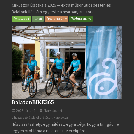
Cirkuszok Éjszakája 2026 — extra műsor Budapesten és
Éjszakája
Balatonlellén Van egy este a nyárban, amikor a...
2026
bejegyzéshez
Fókuszban
Itthon
Programajánló
Toptúra online
BalatonBIKE365
2026. július 1.
Nagy József
BalatonBIKE365
a hozzászólások lehetősége kikapcsolva
Húsz szálláshely, egy hálózat, egy a célja: hogy a bringád ne
bejegyzéshez
legyen probléma a Balatonnál. Kerékpáros...