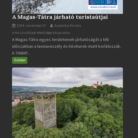
A Magas-Tátra járható turistaútjai
2024. november 27.
Szalontai Kriszta
A
a hozzászólások lehetősége kikapcsolva
A Magas-Tátra egyes területeinek járhatóságát a téli
Magas-
időszakban a lavinaveszély és hóviharok miatt korlátozzák.
Tátra
A TANAP...
járható
turistaútjai
Outdoor
bejegyzéshez