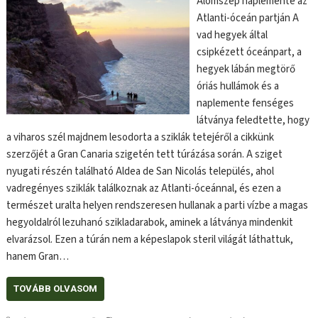
Álomszép naplemente az
Atlanti-óceán partján A
vad hegyek által
csipkézett óceánpart, a
hegyek lábán megtörő
óriás hullámok és a
naplemente fenséges
látványa feledtette, hogy
a viharos szél majdnem lesodorta a sziklák tetejéről a cikkünk
szerzőjét a Gran Canaria szigetén tett túrázása során. A sziget
nyugati részén található Aldea de San Nicolás település, ahol
vadregényes sziklák találkoznak az Atlanti-óceánnal, és ezen a
természet uralta helyen rendszeresen hullanak a parti vízbe a magas
hegyoldalról lezuhanó szikladarabok, aminek a látványa mindenkit
elvarázsol. Ezen a túrán nem a képeslapok steril világát láthattuk,
hanem Gran…
TOVÁBB OLVASOM