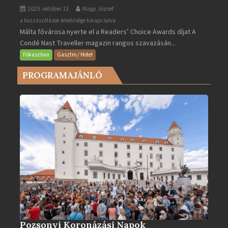
2025. október 13.
Nagy József
Valletta
a hozzászólások lehetősége kikapcsolva
Málta fővárosa nyerte el a Readers’ Choice Awards díjat A
lett
Condé Nast Traveller magazin rangos szavazásán...
Európa
legjobb
Fókuszban
Gasztro / Hotel
városa
PROGRAMAJÁNLÓ
2025-
ben
bejegyzéshez
Pozsonyi Koronázási Napok