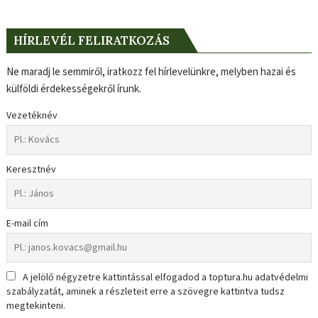
HÍRLEVÉL FELIRATKOZÁS
Ne maradj le semmiről, iratkozz fel hírlevelünkre, melyben hazai és
külföldi érdekességekről írunk.
Vezetéknév
Keresztnév
E-mail cím
A jelölő négyzetre kattintással elfogadod a toptura.hu adatvédelmi
szabályzatát, aminek a részleteit erre a szövegre kattintva tudsz
megtekinteni.