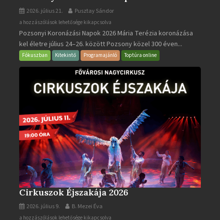
2026. július 21.
Pusztay Sándor
Pozsonyi
a hozzászólások lehetősége kikapcsolva
Pozsonyi Koronázási Napok 2026 Mária Terézia koronázása
Koronázási
kel életre július 24–26. között Pozsony közel 300 éven...
Napok
bejegyzéshez
Fókuszban
Kitekintő
Programajánló
Toptúra online
Cirkuszok Éjszakája 2026
2026. július 9.
B. Mezei Éva
Cirkuszok
a hozzászólások lehetősége kikapcsolva