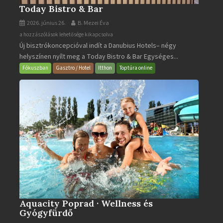
Today Bistro & Bar
2026. június 26.
B. Mezei Éva
Today
a hozzászólások lehetősége kikapcsolva
Új bisztrókoncepcióval indít a Danubius Hotels– négy
Bistro
helyszínen nyílt meg a Today Bistro & Bar Egységes...
&
Bar
Fókuszban
Gasztro / Hotel
Itthon
Toptúra online
bejegyzéshez
Aquacity Poprad · Wellness és
Gyógyfürdő