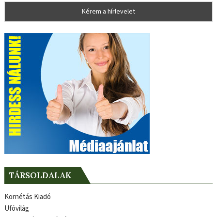
TÁRSOLDALAK
Kornétás Kiadó
Ufóvilág