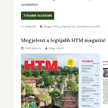
szombaton…
TOVÁBB OLVASOM
,
,
Kitekintő
Magas-Tátra
Poprádi-tó
szimbolikus temető
Megjelent a legújabb HTM magazin!
2024. július 3.
Nagy József