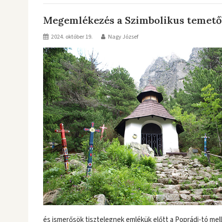
Megemlékezés a Szimbolikus temet
2024. október 19.
Nagy József
és ismerősök tisztelegnek emlékük előtt a Poprádi-tó mel