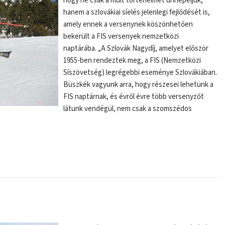
hogy ne csak a múlt történelmét ünnepeljük,
hanem a szlovákiai síelés jelenlegi fejlődését is,
amely ennek a versenynek köszönhetően
bekerült a FIS versenyek nemzetközi
naptárába. „A Szlovák Nagydíj, amelyet először
1955-ben rendeztek meg, a FIS (Nemzetközi
Síszövetség) legrégebbi eseménye Szlovákiában.
Büszkék vagyunk arra, hogy részesei lehetünk a
FIS naptárnak, és évről évre több versenyzőt
látunk vendégül, nem csak a szomszédos