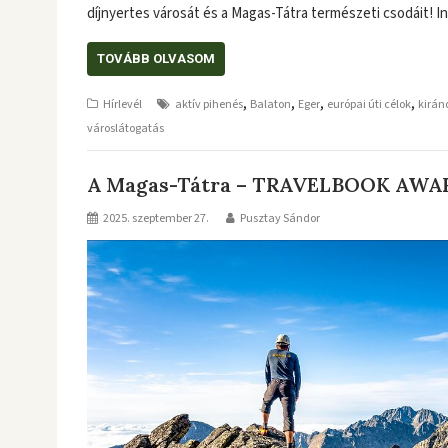
díjnyertes városát és a Magas-Tátra természeti csodáit! I
TOVÁBB OLVASOM
,
,
,
,
Hírlevél
aktív pihenés
Balaton
Eger
európai úti célok
kirán
városlátogatás
A Magas-Tátra – TRAVELBOOK AWARD
2025. szeptember 27.
Pusztay Sándor