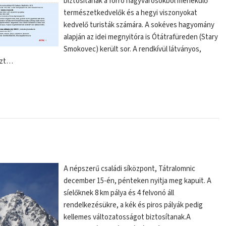
biztosítanak a forró nagyvárosokból menekülő
természetkedvelők és a hegyi viszonyokat
kedvelő turisták számára. A sokéves hagyomány
alapján az idei megnyitóra is Ótátrafüreden (Stary
Smokovec) került sor. A rendkívül látványos,
észt…
A népszerű családi síközpont, Tátralomnic
december 15-én, pénteken nyitja meg kapuit. A
síelőknek 8 km pálya és 4 felvonó áll
rendelkezésükre, a kék és piros pályák pedig
kellemes változatosságot biztosítanak.A