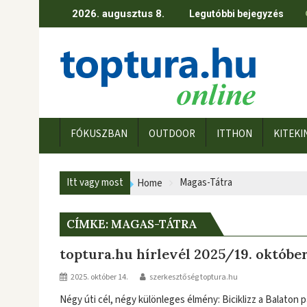
Skip
2026. augusztus 8.
Legutóbbi bejegyzés
to
content
FÓKUSZBAN
OUTDOOR
ITTHON
KITEKI
Itt vagy most
Magas-Tátra
Home
CÍMKE:
MAGAS-TÁTRA
toptura.hu hírlevél 2025/19. október
2025. október 14.
szerkesztőség toptura.hu
Négy úti cél, négy különleges élmény: Biciklizz a Balaton p