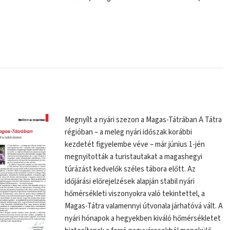
Megnyílt a nyári szezon a Magas-Tátrában A Tátra
régióban – a meleg nyári időszak korábbi
kezdetét figyelembe véve – már június 1-jén
megnyitották a turistautakat a magashegyi
túrázást kedvelők széles tábora előtt. Az
időjárási előrejelzések alapján stabil nyári
hőmérsékleti viszonyokra való tekintettel, a
Magas-Tátra valamennyi útvonala járhatóvá vált. A
nyári hónapok a hegyekben kiváló hőmérsékletet