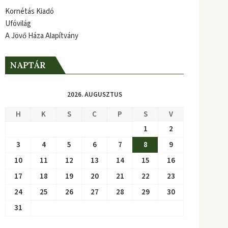
Kornétás Kiadó
Ufóvilág
A Jövő Háza Alapítvány
NAPTÁR
2026. AUGUSZTUS
H
K
S
C
P
S
V
1
2
3
4
5
6
7
8
9
10
11
12
13
14
15
16
17
18
19
20
21
22
23
24
25
26
27
28
29
30
31