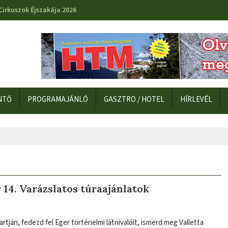
Cirkuszok Éjszakája 2026
NTŐ
PROGRAMAJÁNLÓ
GASZTRO / HOTEL
HÍRLEVÉL
 14. Varázslatos túraajánlatok
artján, fedezd fel Eger történelmi látnivalóit, ismerd meg Valletta