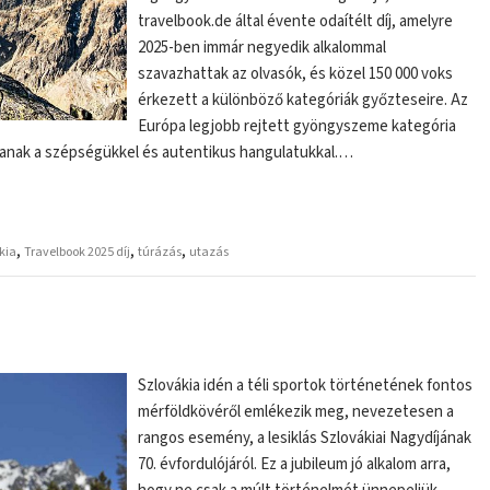
travelbook.de által évente odaítélt díj, amelyre
2025-ben immár negyedik alkalommal
szavazhattak az olvasók, és közel 150 000 voks
érkezett a különböző kategóriák győzteseire. Az
Európa legjobb rejtett gyöngyszeme kategória
jtanak a szépségükkel és autentikus hangulatukkal.…
,
,
,
kia
Travelbook 2025 díj
túrázás
utazás
Szlovákia idén a téli sportok történetének fontos
mérföldkövéről emlékezik meg, nevezetesen a
rangos esemény, a lesiklás Szlovákiai Nagydíjának
70. évfordulójáról. Ez a jubileum jó alkalom arra,