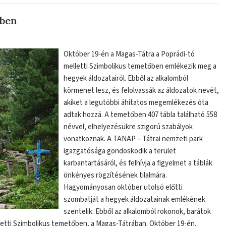
őben
Október 19-én a Magas-Tátra a Poprádi-tó
melletti Szimbolikus temetőben emlékezik meg a
hegyek áldozatairól. Ebből az alkalomból
körmenet lesz, és felolvassák az áldozatok nevét,
akiket a legutóbbi áhítatos megemlékezés óta
adtak hozzá. A temetőben 407 tábla található 558
névvel, elhelyezésükre szigorú szabályok
vonatkoznak. A TANAP – Tátrai nemzeti park
igazgatósága gondoskodik a terület
karbantartásáról, és felhívja a figyelmet a táblák
önkényes rögzítésének tilalmára.
Hagyományosan október utolsó előtti
szombatját a hegyek áldozatainak emlékének
szentelik. Ebből az alkalomból rokonok, barátok
letti Szimbolikus temetőben, a Magas-Tátrában. Október 19-én,