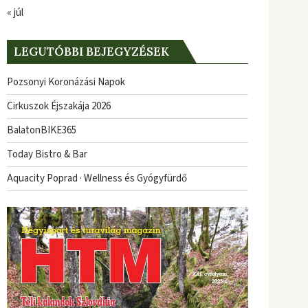
« júl
LEGUTÓBBI BEJEGYZÉSEK
Pozsonyi Koronázási Napok
Cirkuszok Éjszakája 2026
BalatonBIKE365
Today Bistro & Bar
Aquacity Poprad · Wellness és Gyógyfürdő