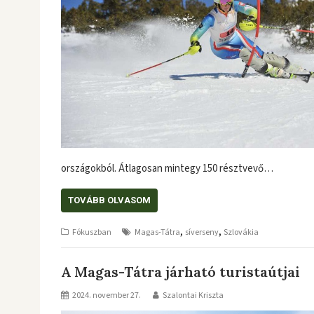
országokból. Átlagosan mintegy 150 résztvevő…
TOVÁBB OLVASOM
,
,
Fókuszban
Magas-Tátra
síverseny
Szlovákia
A Magas-Tátra járható turistaútjai
2024. november 27.
Szalontai Kriszta