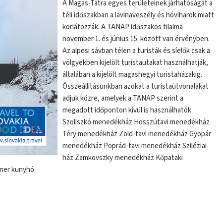
A Magas-Tátra egyes területeinek járhatóságát a
téli időszakban a lavinaveszély és hóviharok miatt
korlátozzák. A TANAP időszakos tilalma
november 1. és június 15. között van érvényben.
Az alpesi sávban télen a turisták és síelők csak a
völgyekben kijelölt turistautakat használhatják,
általában a kijelölt magashegyi turistaházakig.
Összeállításunkban azokat a turistaútvonalakat
adjuk közre, amelyek a TANAP szerint a
megadott időponton kívül is használhatók.
Szoliszkó menedékház Hosszútavi menedékház
Téry menedékház Zöld-tavi menedékház Gyopár
menedékház Poprád-tavi menedékház Sziléziai
ház Zamkovszky menedékház Kőpataki
ner kunyhó