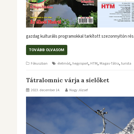
gazdag kulturális programokkal tarkított szezonnyitón r
TOVÁBB OLVASOM
,
,
,
,
Fókuszban
életmód
hegyisport
HTM
Magas-Tátra
turista
Tátralomnic várja a síelőket
2023. december 14.
Nagy József