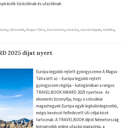
nspirációk túrázóknak és utazóknak.
,
,
,
,
,
,
,
dulás
látnivalók
Magas-Tátra
őszi túrázás
túrázás
utazási tippek
Valletta
 2025 díjat nyert
Európa legjobb rejtett gyöngyszeme A Magas-
Tátra lett az – Európa legjobb rejtett
gyöngyszem régiója – kategóriában a rangos
TRAVELBOOK AWARD 2025 nyertese. Az
elismerés bizonyítja, hogy a szlovákiai
magashegyek Európa egyik legkülönlegesebb,
mégis kevéssé felfedezett úti céljai közé
tartoznak. A TRAVELBOOK díjról Németország
legnagyobb online utazási magazinja, a