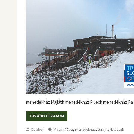
menedékház Majláth menedékház Pillech menedékház Rai
TOVÁBB OLVASOM
,
,
,
Outdoor
Magas-Tátra
menedékház
túra
turistautak