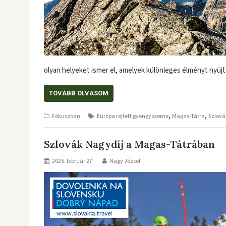
olyan helyeket ismer el, amelyek különleges élményt nyú
TOVÁBB OLVASOM
,
,
Fókuszban
Európa rejtett gyöngyszeme
Magas-Tátra
Szlová
Szlovák Nagydíj a Magas-Tátrában
2025. február 27.
Nagy József