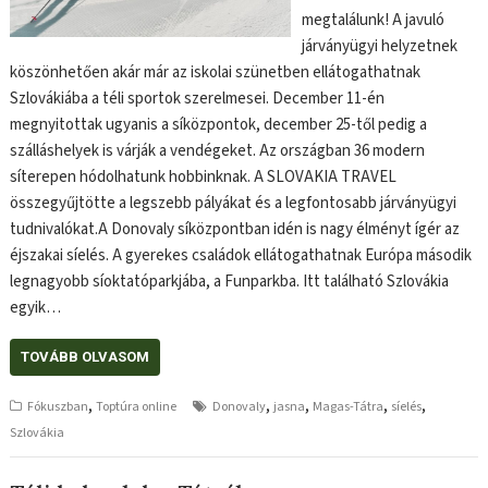
megtalálunk! A javuló
járványügyi helyzetnek
köszönhetően akár már az iskolai szünetben ellátogathatnak
Szlovákiába a téli sportok szerelmesei. December 11-én
megnyitottak ugyanis a síközpontok, december 25-től pedig a
szálláshelyek is várják a vendégeket. Az országban 36 modern
síterepen hódolhatunk hobbinknak. A SLOVAKIA TRAVEL
összegyűjtötte a legszebb pályákat és a legfontosabb járványügyi
tudnivalókat.A Donovaly síközpontban idén is nagy élményt ígér az
éjszakai síelés. A gyerekes családok ellátogathatnak Európa második
legnagyobb síoktatóparkjába, a Funparkba. Itt található Szlovákia
egyik…
TOVÁBB OLVASOM
,
,
,
,
,
Fókuszban
Toptúra online
Donovaly
jasna
Magas-Tátra
síelés
Szlovákia