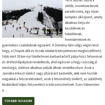
Tél a Jasnán Jasná a
síelők, snowboardosok
paradicsoma, egy olyan
komplex síközpont, amely
alkalmas helyszín
kezdőknek és
haladóknak,
freeridereknek és
gyermekes családoknak egyaránt. A Demény falvi völgy végén levő
hegy, a Chopok déli és északi oldaláról kényelmesen megközelíthető
több mint 50 km-nyi tökéletesen karbantartott pálya húsz felvonóval
és drótkötélpályával rendelkezik, ahol egészen a hegy csúcsáig jó
minőségű, síelésre alkalmas pályák állnak rendelkezésre. Azok a
Jasnába érkező síelést vagy sítúrázást kedvelők, akik nem hozták
magukkal a felszereléseiket, azok a felvonóhely mellett, az üdülőhely
kínálatából teljes felszerelést is kölcsönözhetnek. Ezen túlmenően
a…
TOVÁBB OLVASOM