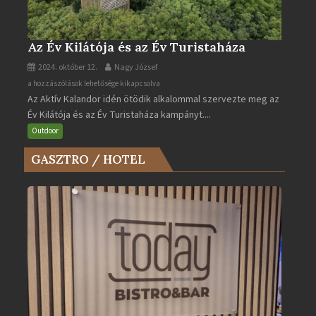
Az Év Kilátója és az Év Turistaháza
2024. október 12.
Nagy József
Az
a hozzászólások lehetősége kikapcsolva
Az Aktív Kalandor idén ötödik alkalommal szervezte meg az
Év
Év Kilátója és az Év Turistaháza kampányt....
Kilátója
és
Outdoor
az
GASZTRO / HOTEL
Év
Turistaháza
bejegyzéshez