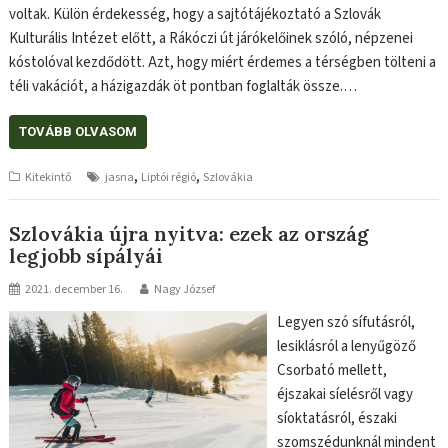
voltak. Külön érdekesség, hogy a sajtótájékoztató a Szlovák
Kulturális Intézet előtt, a Rákóczi út járókelőinek szóló, népzenei
kóstolóval kezdődött. Azt, hogy miért érdemes a térségben tölteni a
téli vakációt, a házigazdák öt pontban foglalták össze.…
TOVÁBB OLVASOM
,
,
Kitekintő
jasna
Liptói régió
Szlovákia
Szlovákia újra nyitva: ezek az ország
legjobb sípályái
2021. december 16.
Nagy József
Legyen szó sífutásról,
lesiklásról a lenyűgöző
Csorbató mellett,
éjszakai síelésről vagy
síoktatásról, északi
szomszédunknál mindent