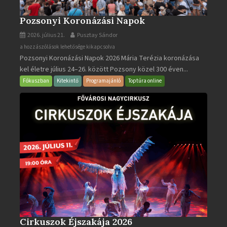
Pozsonyi Koronázási Napok
2026. július 21.
Pusztay Sándor
Pozsonyi
a hozzászólások lehetősége kikapcsolva
Pozsonyi Koronázási Napok 2026 Mária Terézia koronázása
Koronázási
kel életre július 24–26. között Pozsony közel 300 éven...
Napok
bejegyzéshez
Fókuszban
Kitekintő
Programajánló
Toptúra online
Cirkuszok Éjszakája 2026