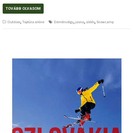
TOVÁBB OLVASOM
,
,
,
,
Outdoor
Toptúra online
Deménvölgy
jasna
síelés
Snowcamp