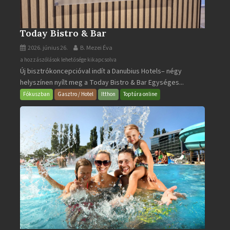
Today Bistro & Bar
2026. június 26.
B. Mezei Éva
Today
a hozzászólások lehetősége kikapcsolva
Új bisztrókoncepcióval indít a Danubius Hotels– négy
Bistro
helyszínen nyílt meg a Today Bistro & Bar Egységes...
&
Bar
Fókuszban
Gasztro / Hotel
Itthon
Toptúra online
bejegyzéshez