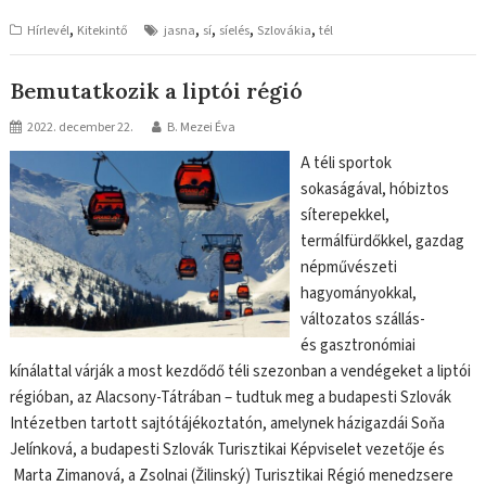
,
,
,
,
,
Hírlevél
Kitekintő
jasna
sí
síelés
Szlovákia
tél
Bemutatkozik a liptói régió
2022. december 22.
B. Mezei Éva
A téli sportok
sokaságával, hóbiztos
síterepekkel,
termálfürdőkkel, gazdag
népművészeti
hagyományokkal,
változatos szállás-
és gasztronómiai
kínálattal várják a most kezdődő téli szezonban a vendégeket a liptói
régióban, az Alacsony-Tátrában – tudtuk meg a budapesti Szlovák
Intézetben tartott sajtótájékoztatón, amelynek házigazdái Soňa
Jelínková, a budapesti Szlovák Turisztikai Képviselet vezetője és
Marta Zimanová, a Zsolnai (Žilinský) Turisztikai Régió menedzsere