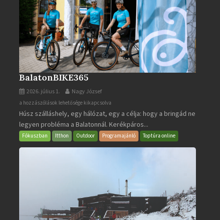
BalatonBIKE365
2026. július 1.
Nagy József
BalatonBIKE365
a hozzászólások lehetősége kikapcsolva
Húsz szálláshely, egy hálózat, egy a célja: hogy a bringád ne
bejegyzéshez
legyen probléma a Balatonnál. Kerékpáros...
Fókuszban
Itthon
Outdoor
Programajánló
Toptúra online