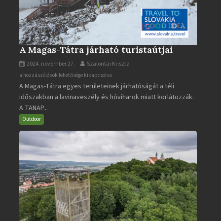
A Magas-Tátra járható turistaútjai
2024. november 27.
Szalontai Kriszta
A
a hozzászólások lehetősége kikapcsolva
A Magas-Tátra egyes területeinek járhatóságát a téli
Magas-
időszakban a lavinaveszély és hóviharok miatt korlátozzák.
Tátra
A TANAP...
járható
turistaútjai
Outdoor
bejegyzéshez