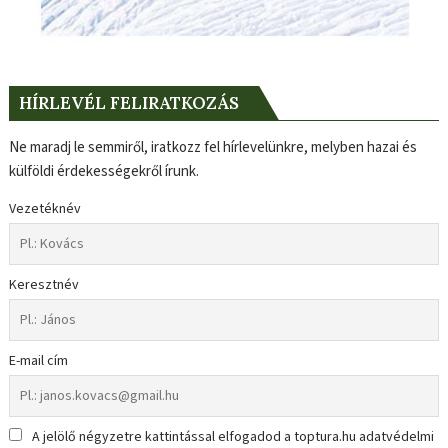
HÍRLEVÉL FELIRATKOZÁS
Ne maradj le semmiről, iratkozz fel hírlevelünkre, melyben hazai és
külföldi érdekességekről írunk.
Vezetéknév
Keresztnév
E-mail cím
A jelölő négyzetre kattintással elfogadod a toptura.hu adatvédelmi