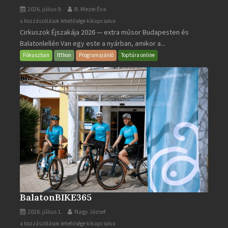
2026. július 9.
B. Mezei Éva
Cirkuszok
a hozzászólások lehetősége kikapcsolva
Cirkuszok Éjszakája 2026 — extra műsor Budapesten és
Éjszakája
Balatonlellén Van egy este a nyárban, amikor a...
2026
bejegyzéshez
Fókuszban
Itthon
Programajánló
Toptúra online
BalatonBIKE365
2026. július 1.
Nagy József
BalatonBIKE365
a hozzászólások lehetősége kikapcsolva