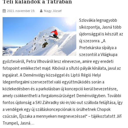
Téli kalandok a Tátrában
2021. november 19.
Nagy József
Szlovákia legnagyobb
síközpontja, Jasná több
újdonsággal is készült az
új szezonra. „A
Pretekárska sípálya a
szezontól a Világkupa
győzteséről, Petra Vlhováról lesz elnevezve, amire egy eredeti
fotopoint emlékeztet majd. Kibővül a sífutó pályák kínálata, javul az
ingajárat. A Deménvölgy községgel és Liptó Régió Helyi
Idegenforgalmi szervezettel való együttműködés során a
közlekedésben és a parkolásban új koncepció kerül bevezetésre,
amely csökkentheti a forgalomsűrűséget Deménvölgyben. További
fontos újdonság a SKI Záhradky ski-in/ski-out szálloda felújítása, így
a vendégek egy új szálláskoncepciónak is örülhetnek Chopok
csúcsán, Éjszaka a mennyeken megnevezéssel“ – tájékoztatott Jiří
Trumpeš, Jasná…