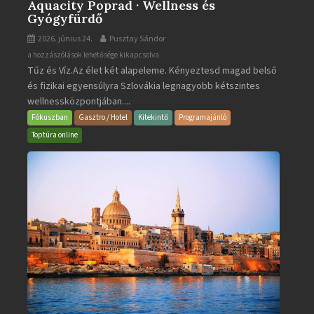
Aquacity Poprad · Wellness és
Gyógyfürdő
2026. június 24.
Pusztay Sándor
Aquacity
a hozzászólások lehetősége kikapcsolva
Tűz és Víz.Az élet két alapeleme. Kényeztesd magad belső
Poprad
és fizikai egyensúlyra Szlovákia legnagyobb kétszintes
·
wellnessközpontjában....
Wellness
és
Fókuszban
Gasztro / Hotel
Kitekintő
Programajánló
Gyógyfürdő
Toptúra online
bejegyzéshez