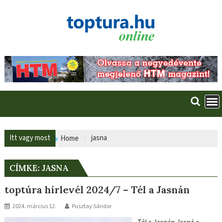
Skip
to
content
Itt vagy most
jasna
Home
CÍMKE:
JASNA
toptúra hírlevél 2024/7 – Tél a Jasnán
2024. március 12.
Pusztay Sándor