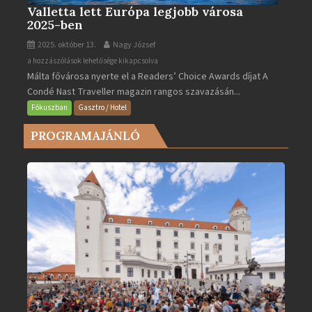
Valletta lett Európa legjobb városa
2025-ben
2025. október 13.
Nagy József
Valletta
a hozzászólások lehetősége kikapcsolva
Málta fővárosa nyerte el a Readers’ Choice Awards díjat A
lett
Condé Nast Traveller magazin rangos szavazásán...
Európa
legjobb
Fókuszban
Gasztro / Hotel
városa
PROGRAMAJÁNLÓ
2025-
ben
bejegyzéshez