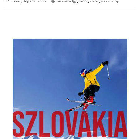
,
,
,
,
Outdoor
Toptúra online
Deménvölgy
jasna
síelés
Snowcamp