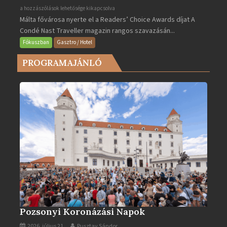
Valletta
a hozzászólások lehetősége kikapcsolva
Málta fővárosa nyerte el a Readers’ Choice Awards díjat A
lett
Condé Nast Traveller magazin rangos szavazásán...
Európa
legjobb
Fókuszban
Gasztro / Hotel
városa
PROGRAMAJÁNLÓ
2025-
ben
bejegyzéshez
Pozsonyi Koronázási Napok
2026. július 21.
Pusztay Sándor