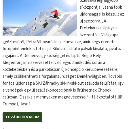
Szlovákia legnagyobb
síközpontja, Jasná több
újdonsággal is készült az
új szezonra. „A
Pretekárska sípálya a
szezontól a Világkupa
győzteséről, Petra Vlhováról lesz elnevezve, amire egy eredeti
fotopoint emlékeztet majd. Kibővül a sífutó pályák kínálata, javul az
ingajárat. A Deménvölgy községgel és Liptó Régió Helyi
Idegenforgalmi szervezettel való együttműködés során a
közlekedésben és a parkolásban új koncepció kerül bevezetésre,
amely csökkentheti a forgalomsűrűséget Deménvölgyben. További
fontos újdonság a SKI Záhradky ski-in/ski-out szálloda felújítása, így
a vendégek egy új szálláskoncepciónak is örülhetnek Chopok
csúcsán, Éjszaka a mennyeken megnevezéssel“ – tájékoztatott Jiří
Trumpeš, Jasná…
TOVÁBB OLVASOM