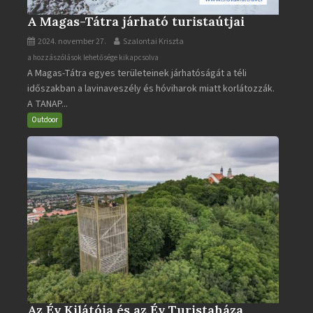
A Magas-Tátra járható turistaútjai
2024. november 27.
Szalontai Kriszta
A
a hozzászólások lehetősége kikapcsolva
A Magas-Tátra egyes területeinek járhatóságát a téli
Magas-
időszakban a lavinaveszély és hóviharok miatt korlátozzák.
Tátra
A TANAP...
járható
turistaútjai
Outdoor
bejegyzéshez
Az Év Kilátója és az Év Turistaháza