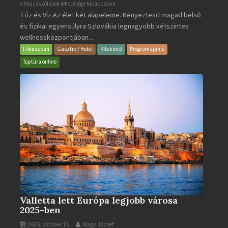
Aquacity
a hozzászólások lehetősége kikapcsolva
Tűz és Víz.Az élet két alapeleme. Kényeztesd magad belső
Poprad
és fizikai egyensúlyra Szlovákia legnagyobb kétszintes
·
wellnessközpontjában....
Wellness
és
Fókuszban
Gasztro / Hotel
Kitekintő
Programajánló
Gyógyfürdő
Toptúra online
bejegyzéshez
Valletta lett Európa legjobb városa
2025-ben
2025. október 13.
Nagy József