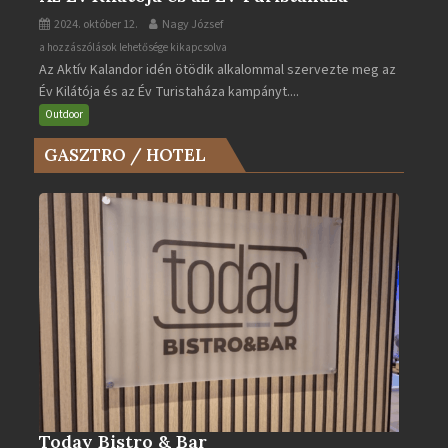
2024. október 12.
Nagy József
Az
a hozzászólások lehetősége kikapcsolva
Az Aktív Kalandor idén ötödik alkalommal szervezte meg az
Év
Év Kilátója és az Év Turistaháza kampányt....
Kilátója
és
Outdoor
az
GASZTRO / HOTEL
Év
Turistaháza
bejegyzéshez
Today Bistro & Bar