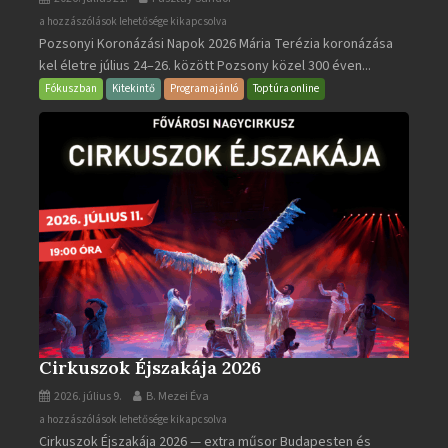
Pozsonyi
a hozzászólások lehetősége kikapcsolva
Pozsonyi Koronázási Napok 2026 Mária Terézia koronázása
Koronázási
kel életre július 24–26. között Pozsony közel 300 éven...
Napok
bejegyzéshez
Fókuszban
Kitekintő
Programajánló
Toptúra online
Cirkuszok Éjszakája 2026
2026. július 9.
B. Mezei Éva
Cirkuszok
a hozzászólások lehetősége kikapcsolva
Cirkuszok Éjszakája 2026 — extra műsor Budapesten és
Éjszakája