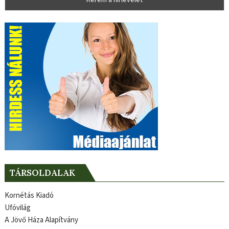
TÁRSOLDALAK
Kornétás Kiadó
Ufóvilág
A Jövő Háza Alapítvány