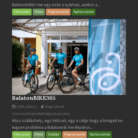
Balatonlellén Van egy este a nyárban, amikor a...
2026
bejegyzéshez
Fókuszban
Itthon
Programajánló
Toptúra online
BalatonBIKE365
2026. július 1.
Nagy József
BalatonBIKE365
a hozzászólások lehetősége kikapcsolva
Húsz szálláshely, egy hálózat, egy a célja: hogy a bringád ne
bejegyzéshez
legyen probléma a Balatonnál. Kerékpáros...
Fókuszban
Itthon
Outdoor
Programajánló
Toptúra online