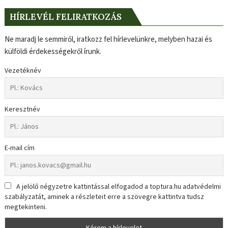
HÍRLEVÉL FELIRATKOZÁS
Ne maradj le semmiről, iratkozz fel hírlevelünkre, melyben hazai és
külföldi érdekességekről írunk.
Vezetéknév
Keresztnév
E-mail cím
A jelölő négyzetre kattintással elfogadod a toptura.hu adatvédelmi
szabályzatát, aminek a részleteit erre a szövegre kattintva tudsz
megtekinteni.