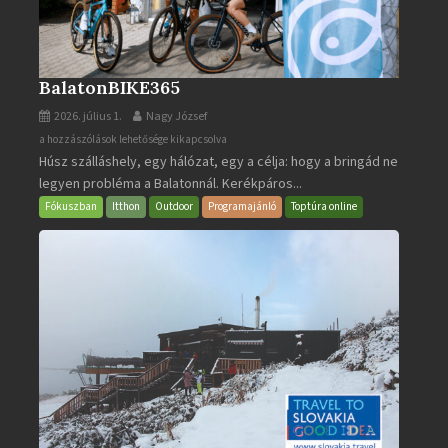
BalatonBIKE365
2026. július 1.
Nagy József
BalatonBIKE365
a hozzászólások lehetősége kikapcsolva
Húsz szálláshely, egy hálózat, egy a célja: hogy a bringád ne
bejegyzéshez
legyen probléma a Balatonnál. Kerékpáros...
Fókuszban
Itthon
Outdoor
Programajánló
Toptúra online