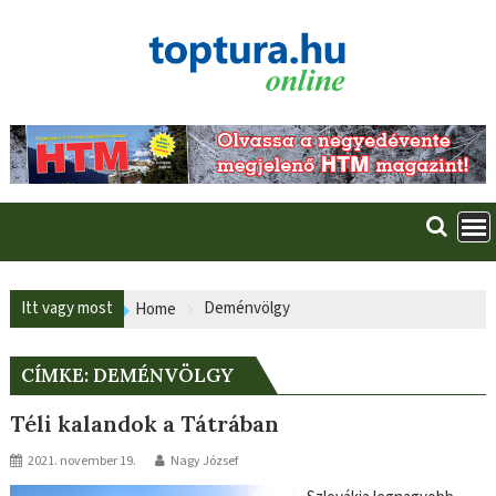
Skip
to
content
Itt vagy most
Deménvölgy
Home
CÍMKE:
DEMÉNVÖLGY
Téli kalandok a Tátrában
2021. november 19.
Nagy József