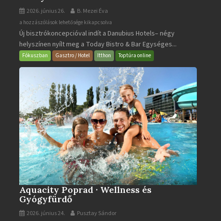
2026. június 26.
B. Mezei Éva
Today
a hozzászólások lehetősége kikapcsolva
Új bisztrókoncepcióval indít a Danubius Hotels– négy
Bistro
helyszínen nyílt meg a Today Bistro & Bar Egységes...
&
Bar
Fókuszban
Gasztro / Hotel
Itthon
Toptúra online
bejegyzéshez
Aquacity Poprad · Wellness és
Gyógyfürdő
2026. június 24.
Pusztay Sándor