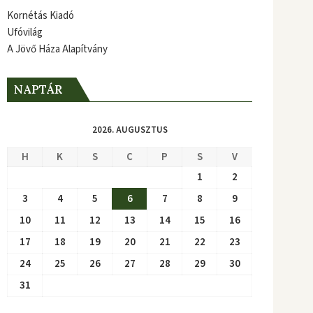
Kornétás Kiadó
Ufóvilág
A Jövő Háza Alapítvány
NAPTÁR
2026. AUGUSZTUS
H
K
S
C
P
S
V
1
2
3
4
5
6
7
8
9
10
11
12
13
14
15
16
17
18
19
20
21
22
23
24
25
26
27
28
29
30
31