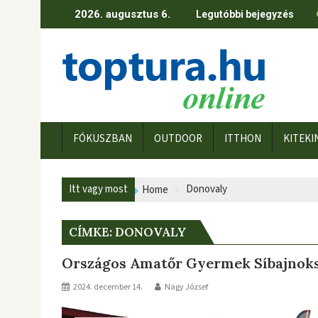
Skip
2026. augusztus 6.
Legutóbbi bejegyzés
to
content
FÓKUSZBAN
OUTDOOR
ITTHON
KITEKI
Itt vagy most
Donovaly
Home
CÍMKE:
DONOVALY
Országos Amatőr Gyermek Síbajnok
2024. december 14.
Nagy József