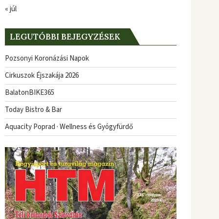
« júl
LEGUTÓBBI BEJEGYZÉSEK
Pozsonyi Koronázási Napok
Cirkuszok Éjszakája 2026
BalatonBIKE365
Today Bistro & Bar
Aquacity Poprad · Wellness és Gyógyfürdő