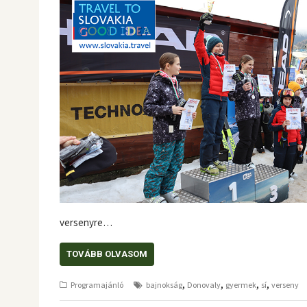
versenyre…
TOVÁBB OLVASOM
,
,
,
,
Programajánló
bajnokság
Donovaly
gyermek
sí
verseny