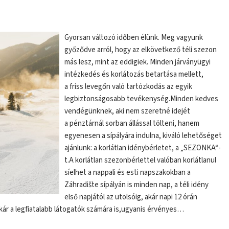
Gyorsan változó időben élünk. Meg vagyunk
győződve arról, hogy az elkövetkező téli szezon
más lesz, mint az eddigiek. Minden járványügyi
intézkedés és korlátozás betartása mellett,
a friss levegőn való tartózkodás az egyik
legbiztonságosabb tevékenység.Minden kedves
vendégünknek, aki nem szeretné idejét
a pénztárnál sorban állással tölteni, hanem
egyenesen a sípályára indulna, kiváló lehetőséget
ajánlunk: a korlátlan idénybérletet, a „SEZONKA“-
t.A korlátlan szezonbérlettel valóban korlátlanul
síelhet a nappali és esti napszakokban a
Záhradište sípályán is minden nap, a téli idény
első napjától az utolsóig, akár napi 12 órán
akár a legfiatalabb látogatók számára is,ugyanis érvényes…