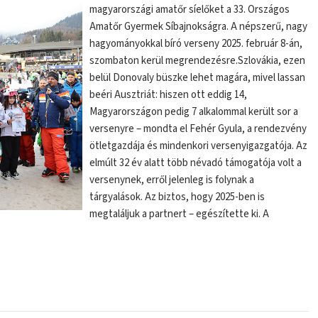
magyarországi amatőr síelőket a 33. Országos
Amatőr Gyermek Síbajnokságra. A népszerű, nagy
hagyományokkal bíró verseny 2025. február 8-án,
szombaton kerül megrendezésre.Szlovákia, ezen
belül Donovaly büszke lehet magára, mivel lassan
beéri Ausztriát: hiszen ott eddig 14,
Magyarországon pedig 7 alkalommal került sor a
versenyre – mondta el Fehér Gyula, a rendezvény
ötletgazdája és mindenkori versenyigazgatója. Az
elmúlt 32 év alatt több névadó támogatója volt a
versenynek, erről jelenleg is folynak a
tárgyalások. Az biztos, hogy 2025-ben is
megtaláljuk a partnert – egészítette ki. A