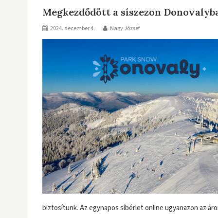
Megkezdődött a síszezon Donovalyb
2024. december 4.
Nagy József
biztosítunk. Az egynapos síbérlet online ugyanazon az á