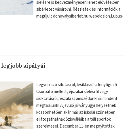
síelésre is kedvezményesen lehet elővételben
síbérletet vásárolni. Részletek és információk a
megújult donovalysiberlet.hu weboldalon.Lupus-
 legjobb sípályái
Legyen szó sífutásról, lesiklásról a lenyűgöző
Csorbató mellett, éjszakai síelésről vagy
síoktatásról, északi szomszédunknál mindent
megtalálunk! A javuló járványügyi helyzetnek
köszönhetően akár már az iskolai szünetben
ellátogathatnak Szlovákiába a téli sportok
szerelmesei. December 11-én megnyitottak