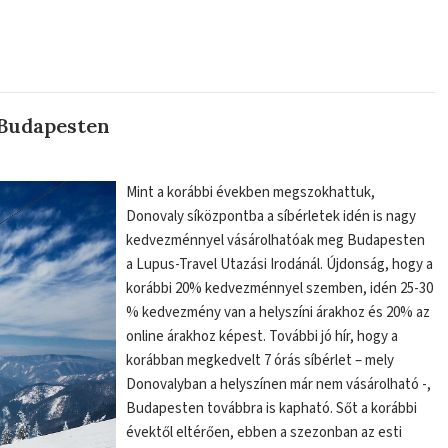
 Budapesten
Mint a korábbi években megszokhattuk,
Donovaly síközpontba a síbérletek idén is nagy
kedvezménnyel vásárolhatóak meg Budapesten
a Lupus-Travel Utazási Irodánál. Újdonság, hogy a
korábbi 20% kedvezménnyel szemben, idén 25-30
% kedvezmény van a helyszíni árakhoz és 20% az
online árakhoz képest. További jó hír, hogy a
korábban megkedvelt 7 órás síbérlet – mely
Donovalyban a helyszínen már nem vásárolható -,
Budapesten továbbra is kapható. Sőt a korábbi
évektől eltérően, ebben a szezonban az esti