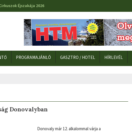
Cirkuszok Éjszakája 2026
NTŐ
PROGRAMAJÁNLÓ
GASZTRO / HOTEL
HÍRLEVÉL
ság Donovalyban
Donovaly már 12. alkalommal várja a