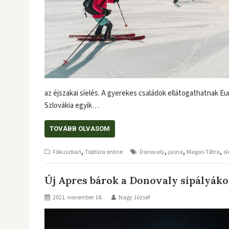
az éjszakai síelés. A gyerekes családok ellátogathatnak E
Szlovákia egyik…
TOVÁBB OLVASOM
,
,
,
,
Fókuszban
Toptúra online
Donovaly
jasna
Magas-Tátra
sí
Új Apres bárok a Donovaly sípályák
2021. november 18.
Nagy József