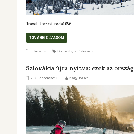
Travel Utazási Iroda1056…
TOVÁBB OLVASOM
,
,
Fókuszban
Donovaly
sí
Szlovákia
Szlovákia újra nyitva: ezek az ország
2021. december 16.
Nagy József