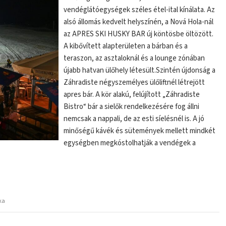
vendéglátóegységek széles étel-ital kínálata. Az
alsó állomás kedvelt helyszínén, a Nová Hola-nál
az APRES SKI HUSKY BAR új köntösbe öltözött.
A kibővített alapterületen a bárban és a
teraszon, az asztaloknál és a lounge zónában
újabb hatvan ülőhely létesült.Szintén újdonság a
Záhradiste négyszemélyes ülőliftnél létrejött
apres bár. A kör alakú, felújított „Záhradiste
Bistro“ bár a sielők rendelkezésére fog állni
nemcsak a nappali, de az esti síelésnél is. A jó
minőségű kávék és sütemények mellett mindkét
egységben megkóstolhatják a vendégek a
ka