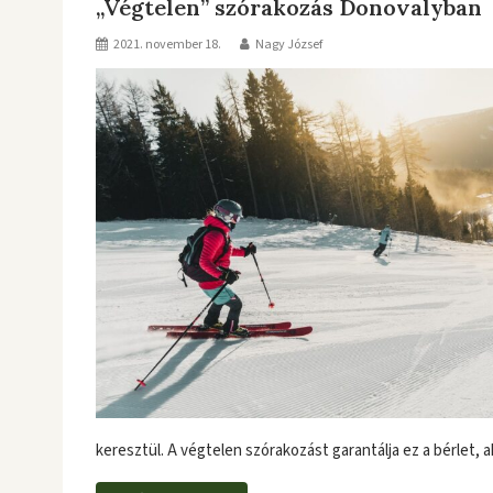
„Végtelen” szórakozás Donovalyban
2021. november 18.
Nagy József
keresztül. A végtelen szórakozást garantálja ez a bérlet, 