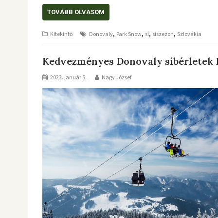
TOVÁBB OLVASOM
,
,
,
,
Kitekintő
Donovaly
Park Snow
sí
síszezon
Szlovákia
Kedvezményes Donovaly síbérletek
2023. január 5.
Nagy József