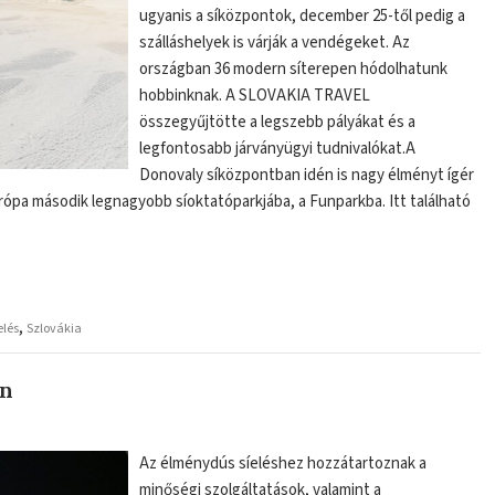
ugyanis a síközpontok, december 25-től pedig a
szálláshelyek is várják a vendégeket. Az
országban 36 modern síterepen hódolhatunk
hobbinknak. A SLOVAKIA TRAVEL
összegyűjtötte a legszebb pályákat és a
legfontosabb járványügyi tudnivalókat.A
Donovaly síközpontban idén is nagy élményt ígér
urópa második legnagyobb síoktatóparkjába, a Funparkba. Itt található
,
elés
Szlovákia
on
Az élménydús síeléshez hozzátartoznak a
minőségi szolgáltatások, valamint a