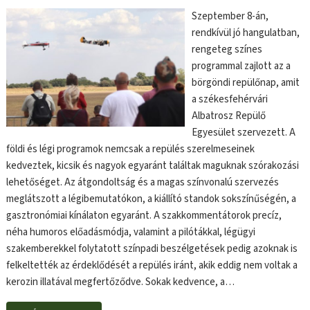
Szeptember 8-án,
rendkívül jó hangulatban,
rengeteg színes
programmal zajlott az a
börgöndi repülőnap, amit
a székesfehérvári
Albatrosz Repülő
Egyesület szervezett. A
földi és légi programok nemcsak a repülés szerelmeseinek
kedveztek, kicsik és nagyok egyaránt találtak maguknak szórakozási
lehetőséget. Az átgondoltság és a magas színvonalú szervezés
meglátszott a légibemutatókon, a kiállító standok sokszínűségén, a
gasztronómiai kínálaton egyaránt. A szakkommentátorok precíz,
néha humoros előadásmódja, valamint a pilótákkal, légügyi
szakemberekkel folytatott színpadi beszélgetések pedig azoknak is
felkeltették az érdeklődését a repülés iránt, akik eddig nem voltak a
kerozin illatával megfertőződve. Sokak kedvence, a…