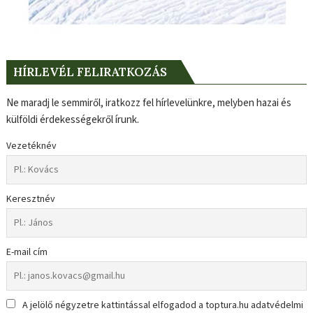
HÍRLEVÉL FELIRATKOZÁS
Ne maradj le semmiről, iratkozz fel hírlevelünkre, melyben hazai és
külföldi érdekességekről írunk.
Vezetéknév
Keresztnév
E-mail cím
A jelölő négyzetre kattintással elfogadod a toptura.hu adatvédelmi