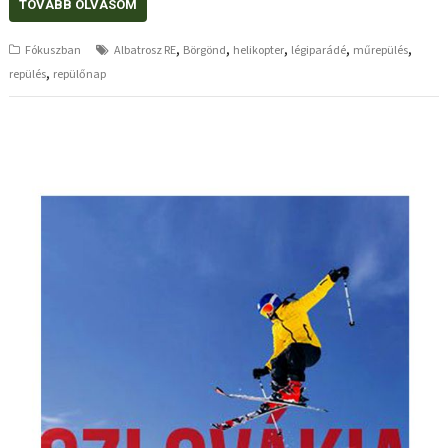
TOVÁBB OLVASOM
,
,
,
,
,
Fókuszban
Albatrosz RE
Börgönd
helikopter
légiparádé
műrepülés
,
repülés
repülőnap