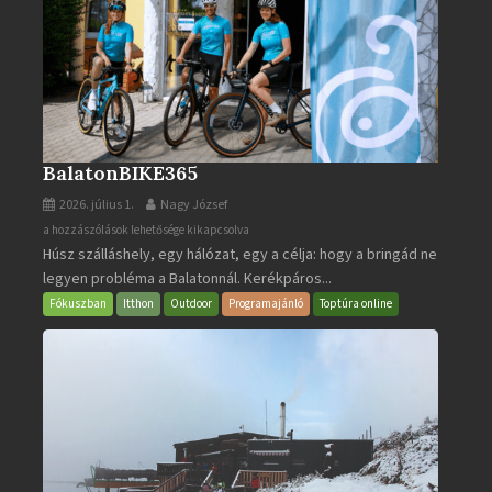
BalatonBIKE365
2026. július 1.
Nagy József
BalatonBIKE365
a hozzászólások lehetősége kikapcsolva
Húsz szálláshely, egy hálózat, egy a célja: hogy a bringád ne
bejegyzéshez
legyen probléma a Balatonnál. Kerékpáros...
Fókuszban
Itthon
Outdoor
Programajánló
Toptúra online