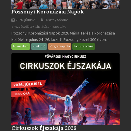
Pozsonyi Koronázási Napok
2026. július 21.
Pusztay Sándor
Pozsonyi
a hozzászólások lehetősége kikapcsolva
Pozsonyi Koronázási Napok 2026 Mária Terézia koronázása
Koronázási
kel életre július 24–26. között Pozsony közel 300 éven...
Napok
bejegyzéshez
Fókuszban
Kitekintő
Programajánló
Toptúra online
Cirkuszok Éjszakája 2026