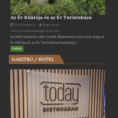
Az Év Kilátója és az Év Turistaháza
2024. október 12.
Nagy József
Az
a hozzászólások lehetősége kikapcsolva
Az Aktív Kalandor idén ötödik alkalommal szervezte meg az
Év
Év Kilátója és az Év Turistaháza kampányt....
Kilátója
és
Outdoor
az
GASZTRO / HOTEL
Év
Turistaháza
bejegyzéshez