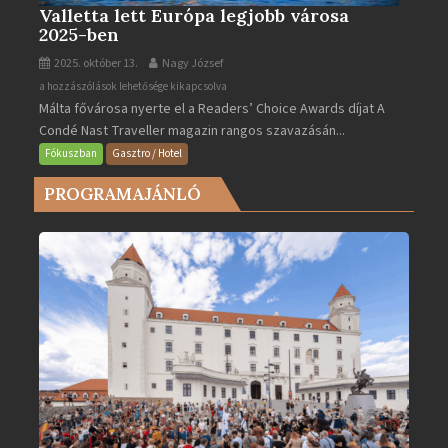
Valletta lett Európa legjobb városa
2025-ben
2025. október 13.
Nagy József
Valletta
a hozzászólások lehetősége kikapcsolva
Málta fővárosa nyerte el a Readers’ Choice Awards díjat A
lett
Condé Nast Traveller magazin rangos szavazásán...
Európa
legjobb
Fókuszban
Gasztro / Hotel
városa
PROGRAMAJÁNLÓ
2025-
ben
bejegyzéshez