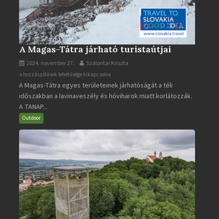
A Magas-Tátra járható turistaútjai
2024. november 27.
Szalontai Kriszta
A
a hozzászólások lehetősége kikapcsolva
A Magas-Tátra egyes területeinek járhatóságát a téli
Magas-
időszakban a lavinaveszély és hóviharok miatt korlátozzák.
Tátra
A TANAP...
járható
turistaútjai
Outdoor
bejegyzéshez