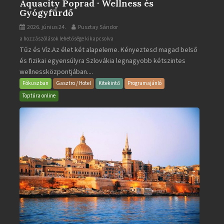
Aquacity Poprad · Wellness és
Gyógyfürdő
2026. június 24.
Pusztay Sándor
Aquacity
a hozzászólások lehetősége kikapcsolva
Tűz és Víz.Az élet két alapeleme. Kényeztesd magad belső
Poprad
és fizikai egyensúlyra Szlovákia legnagyobb kétszintes
·
wellnessközpontjában....
Wellness
és
Fókuszban
Gasztro / Hotel
Kitekintő
Programajánló
Gyógyfürdő
Toptúra online
bejegyzéshez