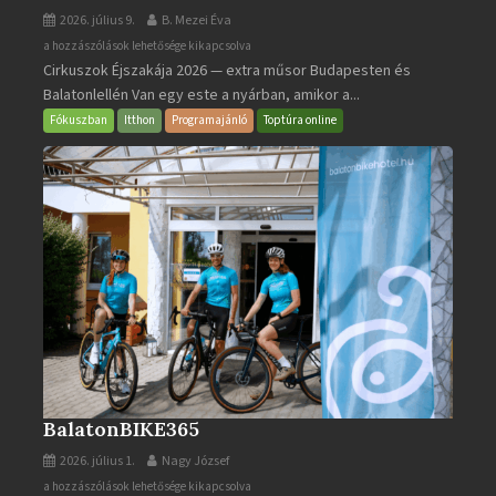
2026. július 9.
B. Mezei Éva
Cirkuszok
a hozzászólások lehetősége kikapcsolva
Cirkuszok Éjszakája 2026 — extra műsor Budapesten és
Éjszakája
Balatonlellén Van egy este a nyárban, amikor a...
2026
bejegyzéshez
Fókuszban
Itthon
Programajánló
Toptúra online
BalatonBIKE365
2026. július 1.
Nagy József
BalatonBIKE365
a hozzászólások lehetősége kikapcsolva