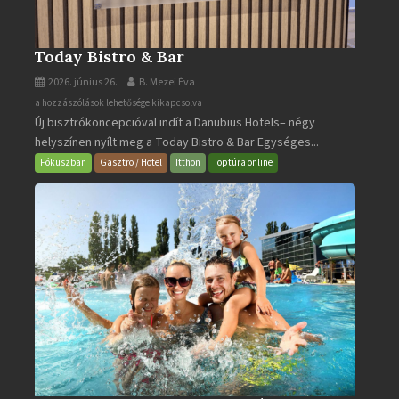
Today Bistro & Bar
2026. június 26.
B. Mezei Éva
Today
a hozzászólások lehetősége kikapcsolva
Új bisztrókoncepcióval indít a Danubius Hotels– négy
Bistro
helyszínen nyílt meg a Today Bistro & Bar Egységes...
&
Bar
Fókuszban
Gasztro / Hotel
Itthon
Toptúra online
bejegyzéshez