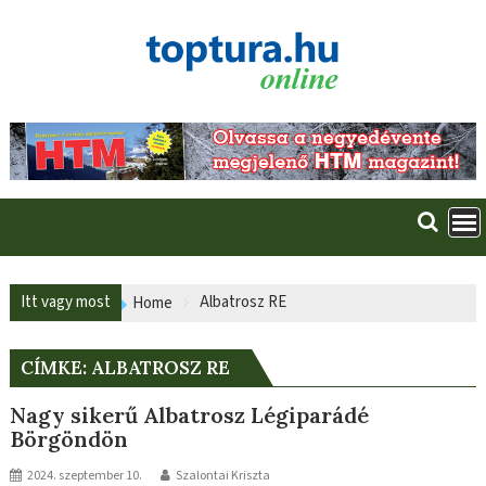
Skip
to
content
Itt vagy most
Albatrosz RE
Home
CÍMKE:
ALBATROSZ RE
Nagy sikerű Albatrosz Légiparádé
Börgöndön
2024. szeptember 10.
Szalontai Kriszta