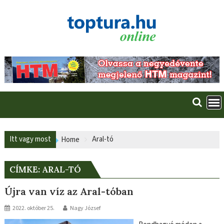
Skip
to
content
Itt vagy most
Aral-tó
Home
CÍMKE:
ARAL-TÓ
Újra van víz az Aral-tóban
2022. október 25.
Nagy József