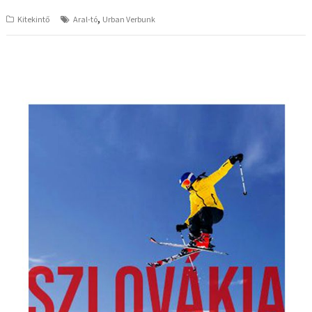
,
Kitekintő
Aral-tó
Urban Verbunk