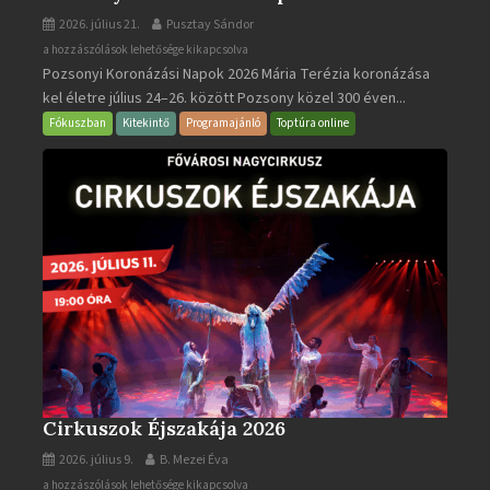
2026. július 21.
Pusztay Sándor
Pozsonyi
a hozzászólások lehetősége kikapcsolva
Pozsonyi Koronázási Napok 2026 Mária Terézia koronázása
Koronázási
kel életre július 24–26. között Pozsony közel 300 éven...
Napok
bejegyzéshez
Fókuszban
Kitekintő
Programajánló
Toptúra online
Cirkuszok Éjszakája 2026
2026. július 9.
B. Mezei Éva
Cirkuszok
a hozzászólások lehetősége kikapcsolva