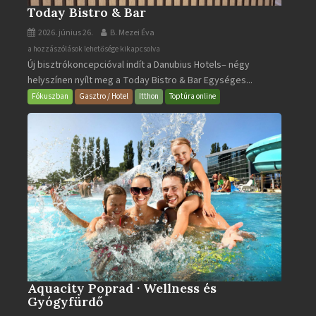
Today Bistro & Bar
2026. június 26.
B. Mezei Éva
Today
a hozzászólások lehetősége kikapcsolva
Új bisztrókoncepcióval indít a Danubius Hotels– négy
Bistro
helyszínen nyílt meg a Today Bistro & Bar Egységes...
&
Bar
Fókuszban
Gasztro / Hotel
Itthon
Toptúra online
bejegyzéshez
Aquacity Poprad · Wellness és
Gyógyfürdő