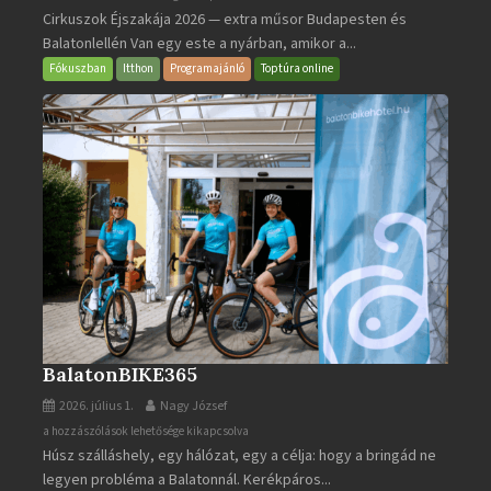
Cirkuszok Éjszakája 2026 — extra műsor Budapesten és
Éjszakája
Balatonlellén Van egy este a nyárban, amikor a...
2026
bejegyzéshez
Fókuszban
Itthon
Programajánló
Toptúra online
BalatonBIKE365
2026. július 1.
Nagy József
BalatonBIKE365
a hozzászólások lehetősége kikapcsolva
Húsz szálláshely, egy hálózat, egy a célja: hogy a bringád ne
bejegyzéshez
legyen probléma a Balatonnál. Kerékpáros...