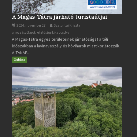
A Magas-Tátra járható turistaútjai
2024. november 27.
Szalontai Kriszta
A
a hozzászólások lehetősége kikapcsolva
A Magas-Tátra egyes területeinek járhatóságát a téli
Magas-
időszakban a lavinaveszély és hóviharok miatt korlátozzák.
Tátra
A TANAP...
járható
turistaútjai
Outdoor
bejegyzéshez