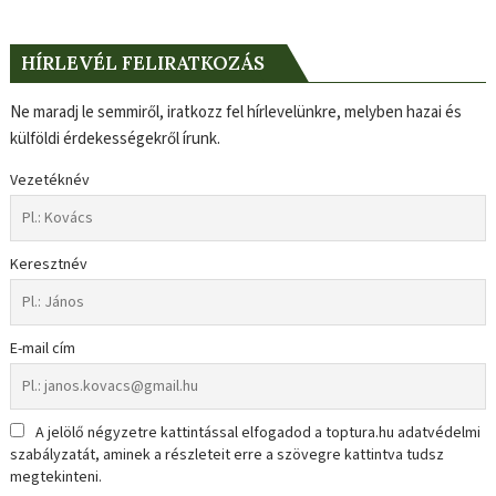
HÍRLEVÉL FELIRATKOZÁS
Ne maradj le semmiről, iratkozz fel hírlevelünkre, melyben hazai és
külföldi érdekességekről írunk.
Vezetéknév
Keresztnév
E-mail cím
A jelölő négyzetre kattintással elfogadod a toptura.hu adatvédelmi
szabályzatát, aminek a részleteit erre a szövegre kattintva tudsz
megtekinteni.