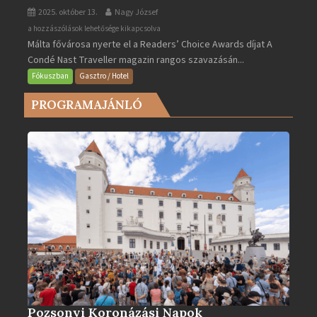
2025. október 13.
Nagy József
Valletta
a hozzászólások lehetősége kikapcsolva
Málta fővárosa nyerte el a Readers’ Choice Awards díjat A
lett
Condé Nast Traveller magazin rangos szavazásán...
Európa
legjobb
Fókuszban
Gasztro / Hotel
városa
PROGRAMAJÁNLÓ
2025-
ben
bejegyzéshez
Pozsonyi Koronázási Napok