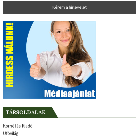
TÁRSOLDALAK
Kornétás Kiadó
Ufóvilág