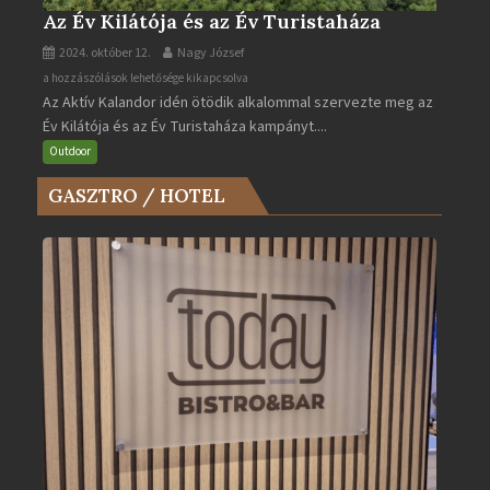
Az Év Kilátója és az Év Turistaháza
2024. október 12.
Nagy József
Az
a hozzászólások lehetősége kikapcsolva
Az Aktív Kalandor idén ötödik alkalommal szervezte meg az
Év
Év Kilátója és az Év Turistaháza kampányt....
Kilátója
és
Outdoor
az
GASZTRO / HOTEL
Év
Turistaháza
bejegyzéshez