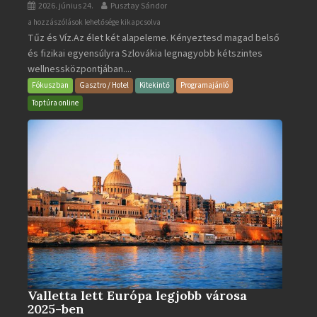
2026. június 24.
Pusztay Sándor
Aquacity
a hozzászólások lehetősége kikapcsolva
Tűz és Víz.Az élet két alapeleme. Kényeztesd magad belső
Poprad
és fizikai egyensúlyra Szlovákia legnagyobb kétszintes
·
wellnessközpontjában....
Wellness
és
Fókuszban
Gasztro / Hotel
Kitekintő
Programajánló
Gyógyfürdő
Toptúra online
bejegyzéshez
Valletta lett Európa legjobb városa
2025-ben