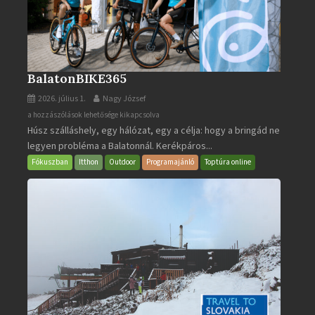
BalatonBIKE365
2026. július 1.
Nagy József
BalatonBIKE365
a hozzászólások lehetősége kikapcsolva
Húsz szálláshely, egy hálózat, egy a célja: hogy a bringád ne
bejegyzéshez
legyen probléma a Balatonnál. Kerékpáros...
Fókuszban
Itthon
Outdoor
Programajánló
Toptúra online