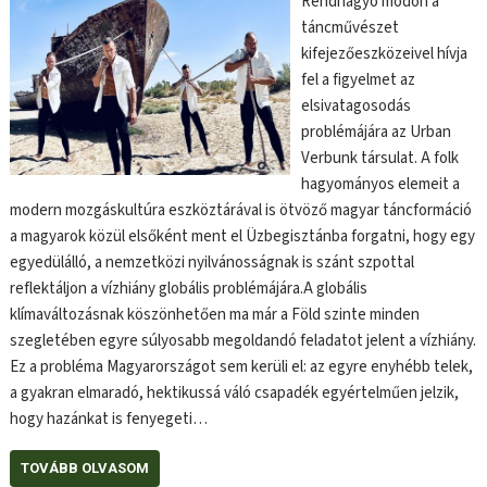
Rendhagyó módon a
táncművészet
kifejezőeszközeivel hívja
fel a figyelmet az
elsivatagosodás
problémájára az Urban
Verbunk társulat. A folk
hagyományos elemeit a
modern mozgáskultúra eszköztárával is ötvöző magyar táncformáció
a magyarok közül elsőként ment el Üzbegisztánba forgatni, hogy egy
egyedülálló, a nemzetközi nyilvánosságnak is szánt szpottal
reflektáljon a vízhiány globális problémájára.A globális
klímaváltozásnak köszönhetően ma már a Föld szinte minden
szegletében egyre súlyosabb megoldandó feladatot jelent a vízhiány.
Ez a probléma Magyarországot sem kerüli el: az egyre enyhébb telek,
a gyakran elmaradó, hektikussá váló csapadék egyértelműen jelzik,
hogy hazánkat is fenyegeti…
TOVÁBB OLVASOM