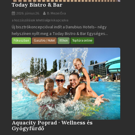
Today Bistro & Bar
2026. június 26.
B. Mezei Éva
Today
a hozzászólások lehetősége kikapcsolva
Új bisztrókoncepcióval indít a Danubius Hotels– négy
Bistro
helyszínen nyílt meg a Today Bistro & Bar Egységes...
&
Bar
Fókuszban
Gasztro / Hotel
Itthon
Toptúra online
bejegyzéshez
Aquacity Poprad · Wellness és
Gyógyfürdő