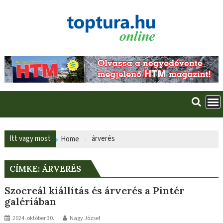
Skip
to
content
Itt vagy most
árverés
Home
CÍMKE:
ÁRVERÉS
Szocreál kiállítás és árverés a Pintér
galériában
2024. október 30.
Nagy József