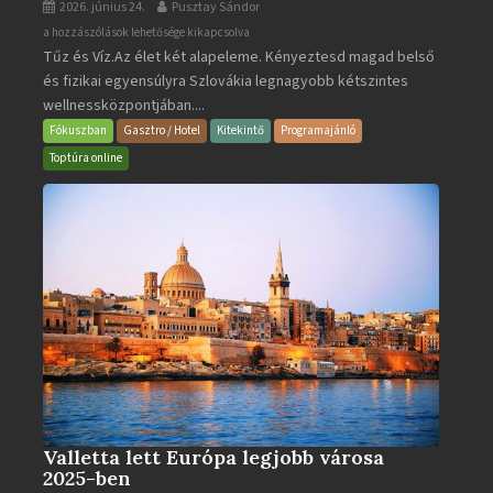
2026. június 24.
Pusztay Sándor
Aquacity
a hozzászólások lehetősége kikapcsolva
Tűz és Víz.Az élet két alapeleme. Kényeztesd magad belső
Poprad
és fizikai egyensúlyra Szlovákia legnagyobb kétszintes
·
wellnessközpontjában....
Wellness
és
Fókuszban
Gasztro / Hotel
Kitekintő
Programajánló
Gyógyfürdő
Toptúra online
bejegyzéshez
Valletta lett Európa legjobb városa
2025-ben