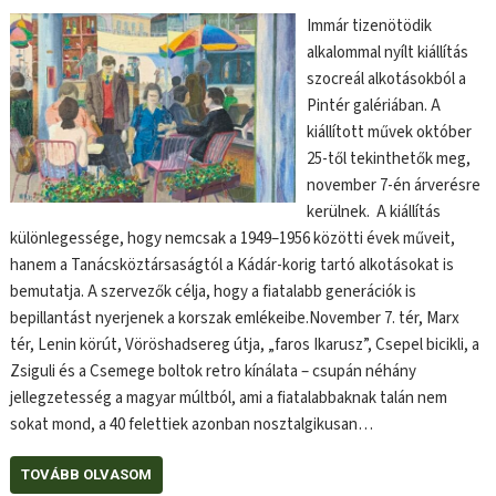
Immár tizenötödik
alkalommal nyílt kiállítás
szocreál alkotásokból a
Pintér galériában. A
kiállított művek október
25-től tekinthetők meg,
november 7-én árverésre
kerülnek. A kiállítás
különlegessége, hogy nemcsak a 1949–1956 közötti évek műveit,
hanem a Tanácsköztársaságtól a Kádár-korig tartó alkotásokat is
bemutatja. A szervezők célja, hogy a fiatalabb generációk is
bepillantást nyerjenek a korszak emlékeibe.November 7. tér, Marx
tér, Lenin körút, Vöröshadsereg útja, „faros Ikarusz”, Csepel bicikli, a
Zsiguli és a Csemege boltok retro kínálata – csupán néhány
jellegzetesség a magyar múltból, ami a fiatalabbaknak talán nem
sokat mond, a 40 felettiek azonban nosztalgikusan…
TOVÁBB OLVASOM