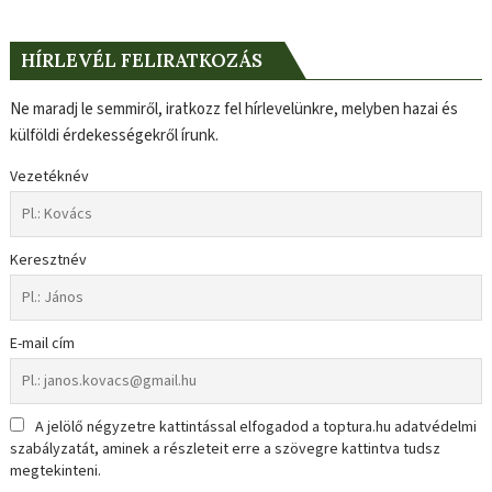
HÍRLEVÉL FELIRATKOZÁS
Ne maradj le semmiről, iratkozz fel hírlevelünkre, melyben hazai és
külföldi érdekességekről írunk.
Vezetéknév
Keresztnév
E-mail cím
A jelölő négyzetre kattintással elfogadod a toptura.hu adatvédelmi
szabályzatát, aminek a részleteit erre a szövegre kattintva tudsz
megtekinteni.