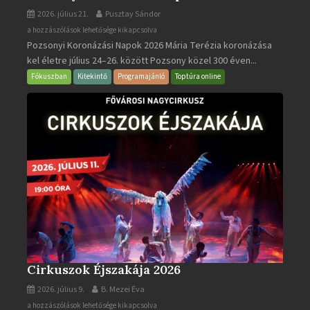
2026. július 21.
Pusztay Sándor
Pozsonyi
a hozzászólások lehetősége kikapcsolva
Pozsonyi Koronázási Napok 2026 Mária Terézia koronázása
Koronázási
kel életre július 24–26. között Pozsony közel 300 éven...
Napok
bejegyzéshez
Fókuszban
Kitekintő
Programajánló
Toptúra online
Cirkuszok Éjszakája 2026
2026. július 9.
B. Mezei Éva
Cirkuszok
a hozzászólások lehetősége kikapcsolva