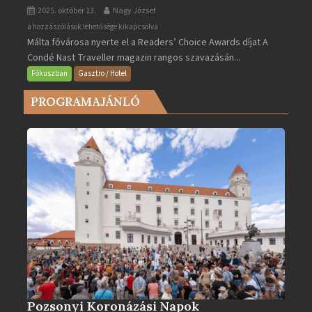
2025. október 13.
Nagy József
Valletta
a hozzászólások lehetősége kikapcsolva
Málta fővárosa nyerte el a Readers’ Choice Awards díjat A
lett
Condé Nast Traveller magazin rangos szavazásán...
Európa
legjobb
Fókuszban
Gasztro / Hotel
városa
PROGRAMAJÁNLÓ
2025-
ben
bejegyzéshez
Pozsonyi Koronázási Napok