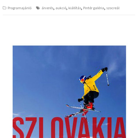
,
,
,
,
Programajánló
árverés
aukció
kiállítás
Pintér galéria
szocreál