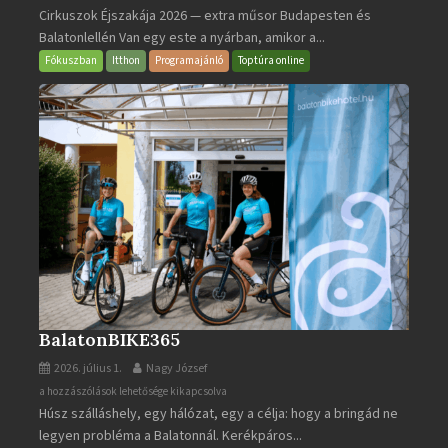
Cirkuszok Éjszakája 2026 — extra műsor Budapesten és
Éjszakája
Balatonlellén Van egy este a nyárban, amikor a...
2026
bejegyzéshez
Fókuszban
Itthon
Programajánló
Toptúra online
BalatonBIKE365
2026. július 1.
Nagy József
BalatonBIKE365
a hozzászólások lehetősége kikapcsolva
Húsz szálláshely, egy hálózat, egy a célja: hogy a bringád ne
bejegyzéshez
legyen probléma a Balatonnál. Kerékpáros...