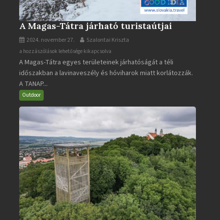
A Magas-Tátra járható turistaútjai
2024. november 27.
Szalontai Kriszta
A
a hozzászólások lehetősége kikapcsolva
A Magas-Tátra egyes területeinek járhatóságát a téli
Magas-
időszakban a lavinaveszély és hóviharok miatt korlátozzák.
Tátra
A TANAP...
járható
turistaútjai
Outdoor
bejegyzéshez