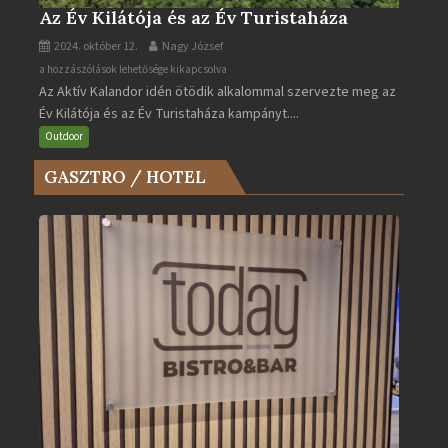
Az Év Kilátója és az Év Turistaháza
2024. október 12.
Nagy József
Az
a hozzászólások lehetősége kikapcsolva
Az Aktív Kalandor idén ötödik alkalommal szervezte meg az
Év
Év Kilátója és az Év Turistaháza kampányt....
Kilátója
és
Outdoor
az
GASZTRO / HOTEL
Év
Turistaháza
bejegyzéshez