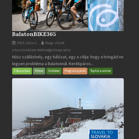
BalatonBIKE365
2026. július 1.
Nagy József
BalatonBIKE365
a hozzászólások lehetősége kikapcsolva
Húsz szálláshely, egy hálózat, egy a célja: hogy a bringád ne
bejegyzéshez
legyen probléma a Balatonnál. Kerékpáros...
Fókuszban
Itthon
Outdoor
Programajánló
Toptúra online