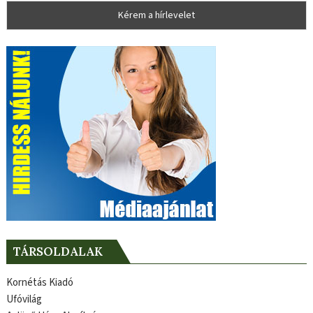
TÁRSOLDALAK
Kornétás Kiadó
Ufóvilág