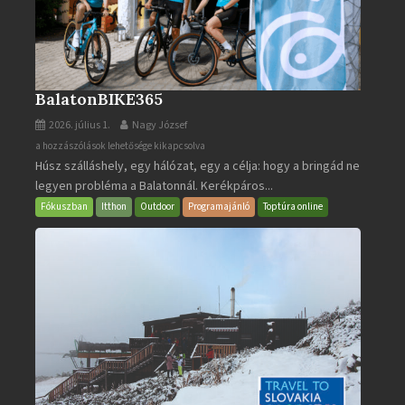
BalatonBIKE365
2026. július 1.
Nagy József
BalatonBIKE365
a hozzászólások lehetősége kikapcsolva
Húsz szálláshely, egy hálózat, egy a célja: hogy a bringád ne
bejegyzéshez
legyen probléma a Balatonnál. Kerékpáros...
Fókuszban
Itthon
Outdoor
Programajánló
Toptúra online