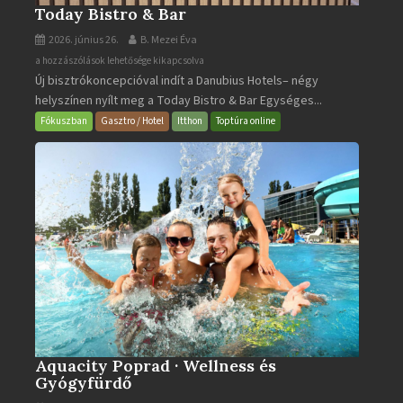
Today Bistro & Bar
2026. június 26.
B. Mezei Éva
Today
a hozzászólások lehetősége kikapcsolva
Új bisztrókoncepcióval indít a Danubius Hotels– négy
Bistro
helyszínen nyílt meg a Today Bistro & Bar Egységes...
&
Bar
Fókuszban
Gasztro / Hotel
Itthon
Toptúra online
bejegyzéshez
Aquacity Poprad · Wellness és
Gyógyfürdő