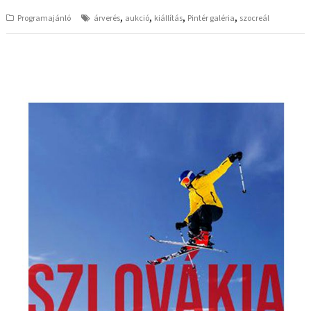
,
,
,
,
Programajánló
árverés
aukció
kiállítás
Pintér galéria
szocreál