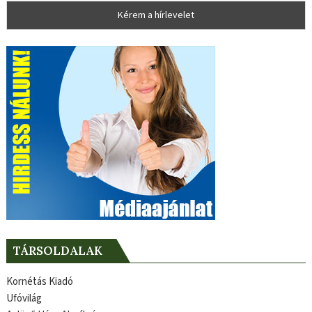
TÁRSOLDALAK
Kornétás Kiadó
Ufóvilág