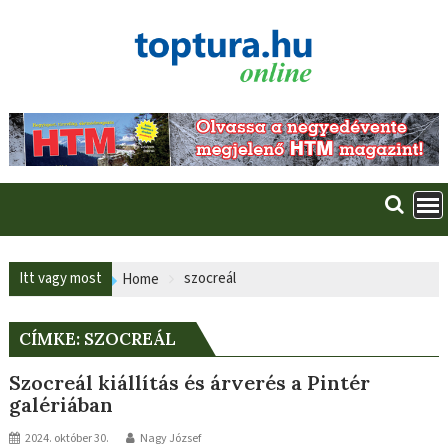
Skip
to
content
Itt vagy most
szocreál
Home
CÍMKE:
SZOCREÁL
Szocreál kiállítás és árverés a Pintér
galériában
2024. október 30.
Nagy József