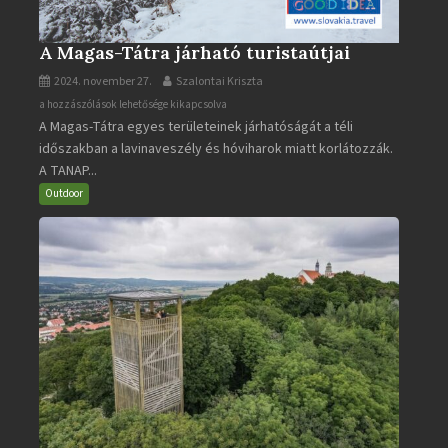
A Magas-Tátra járható turistaútjai
2024. november 27.
Szalontai Kriszta
A
a hozzászólások lehetősége kikapcsolva
A Magas-Tátra egyes területeinek járhatóságát a téli
Magas-
időszakban a lavinaveszély és hóviharok miatt korlátozzák.
Tátra
A TANAP...
járható
turistaútjai
Outdoor
bejegyzéshez