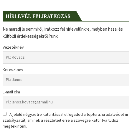
HÍRLEVÉL FELIRATKOZÁS
Ne maradj le semmiről, iratkozz fel hírlevelünkre, melyben hazai és
külföldi érdekességekről írunk.
Vezetéknév
Keresztnév
E-mail cím
A jelölő négyzetre kattintással elfogadod a toptura.hu adatvédelmi
szabályzatát, aminek a részleteit erre a szövegre kattintva tudsz
megtekinteni.