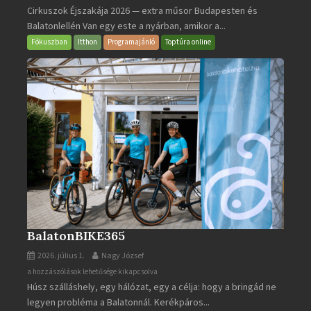
Cirkuszok Éjszakája 2026 — extra műsor Budapesten és
Éjszakája
Balatonlellén Van egy este a nyárban, amikor a...
2026
bejegyzéshez
Fókuszban
Itthon
Programajánló
Toptúra online
BalatonBIKE365
2026. július 1.
Nagy József
BalatonBIKE365
a hozzászólások lehetősége kikapcsolva
Húsz szálláshely, egy hálózat, egy a célja: hogy a bringád ne
bejegyzéshez
legyen probléma a Balatonnál. Kerékpáros...