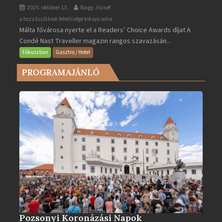
2025. október 13.
Nagy József
Valletta
a hozzászólások lehetősége kikapcsolva
Málta fővárosa nyerte el a Readers’ Choice Awards díjat A
lett
Condé Nast Traveller magazin rangos szavazásán...
Európa
legjobb
Fókuszban
Gasztro / Hotel
városa
PROGRAMAJÁNLÓ
2025-
ben
bejegyzéshez
Pozsonyi Koronázási Napok