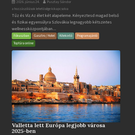
2026. június 24.
Pusztay Sándor
Aquacity
a hozzászólások lehetősége kikapcsolva
Tűz és Víz.Az élet két alapeleme. Kényeztesd magad belső
Poprad
és fizikai egyensúlyra Szlovákia legnagyobb kétszintes
·
wellnessközpontjában....
Wellness
és
Fókuszban
Gasztro / Hotel
Kitekintő
Programajánló
Gyógyfürdő
Toptúra online
bejegyzéshez
Valletta lett Európa legjobb városa
2025-ben