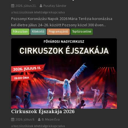
2026. július 21.
Pusztay Sándor
Pozsonyi
a hozzászólások lehetősége kikapcsolva
Pozsonyi Koronázási Napok 2026 Mária Terézia koronázása
Koronázási
kel életre július 24–26. között Pozsony közel 300 éven...
Napok
bejegyzéshez
Fókuszban
Kitekintő
Programajánló
Toptúra online
Cirkuszok Éjszakája 2026
2026. július 9.
B. Mezei Éva
Cirkuszok
a hozzászólások lehetősége kikapcsolva