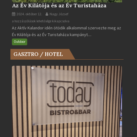
Az Év Kilátója és az Év Turistaháza
2024. október 12.
Nagy József
Az
a hozzászólások lehetősége kikapcsolva
Az Aktív Kalandor idén ötödik alkalommal szervezte meg az
Év
Év Kilátója és az Év Turistaháza kampányt....
Kilátója
és
Outdoor
az
GASZTRO / HOTEL
Év
Turistaháza
bejegyzéshez