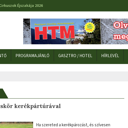
Cirkuszok Éjszakája 2026
NTŐ
PROGRAMAJÁNLÓ
GASZTRO / HOTEL
HÍRLEVÉL
kiskör kerékpártúrával
Ha szereted a kerékpározást, és szívesen