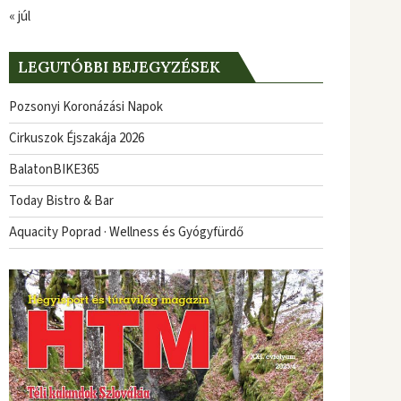
« júl
LEGUTÓBBI BEJEGYZÉSEK
Pozsonyi Koronázási Napok
Cirkuszok Éjszakája 2026
BalatonBIKE365
Today Bistro & Bar
Aquacity Poprad · Wellness és Gyógyfürdő