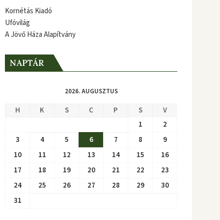
Kornétás Kiadó
Ufóvilág
A Jövő Háza Alapítvány
NAPTÁR
2026. AUGUSZTUS
H
K
S
C
P
S
V
1
2
3
4
5
6
7
8
9
10
11
12
13
14
15
16
17
18
19
20
21
22
23
24
25
26
27
28
29
30
31