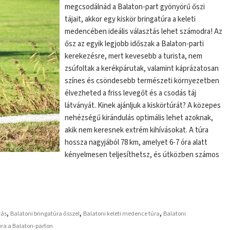
megcsodálnád a Balaton-part gyönyörű őszi
tájait, akkor egy kiskör bringatúra a keleti
medencében ideális választás lehet számodra! Az
ősz az egyik legjobb időszak a Balaton-parti
kerekezésre, mert kevesebb a turista, nem
zsúfoltak a kerékpárutak, valamint káprázatosan
színes és csöndesebb természeti környezetben
élvezheted a friss levegőt és a csodás táj
látványát. Kinek ajánljuk a kiskörtúrát? A közepes
nehézségű kirándulás optimális lehet azoknak,
akik nem keresnek extrém kihívásokat. A túra
hossza nagyjából 78 km, amelyet 6-7 óra alatt
kényelmesen teljesíthetsz, és útközben számos
,
,
,
zás
Balatoni bringatúra ősszel
Balatoni keleti medence túra
Balatoni
úra a Balaton-parton