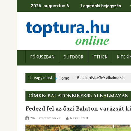
Skip
2026. augusztus 6.
Legutóbbi bejegyzés
to
content
FÓKUSZBAN
OUTDOOR
ITTHON
KITEKI
Itt vagy most
BalatonBike365 alkalmazás
Home
CÍMKE:
BALATONBIKE365 ALKALMAZÁS
Fedezd fel az őszi Balaton varázsát 
2025. szeptember 22.
Nagy József