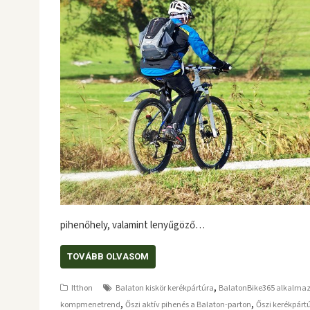
pihenőhely, valamint lenyűgöző…
TOVÁBB OLVASOM
,
Itthon
Balaton kiskör kerékpártúra
BalatonBike365 alkalma
,
,
kompmenetrend
Őszi aktív pihenés a Balaton-parton
Őszi kerékpárt