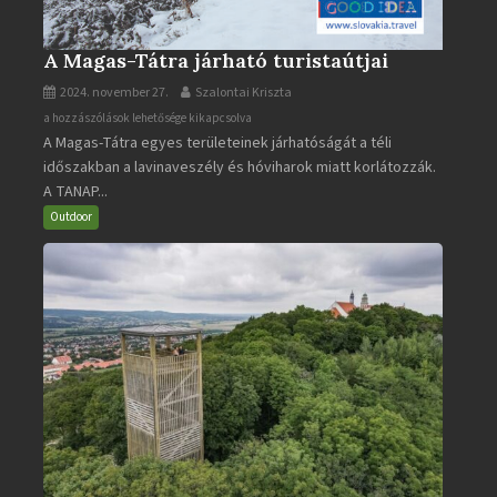
A Magas-Tátra járható turistaútjai
2024. november 27.
Szalontai Kriszta
A
a hozzászólások lehetősége kikapcsolva
A Magas-Tátra egyes területeinek járhatóságát a téli
Magas-
időszakban a lavinaveszély és hóviharok miatt korlátozzák.
Tátra
A TANAP...
járható
turistaútjai
Outdoor
bejegyzéshez