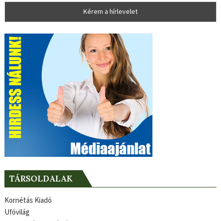
TÁRSOLDALAK
Kornétás Kiadó
Ufóvilág