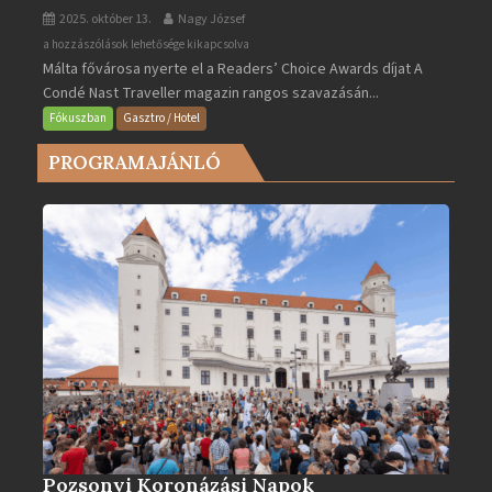
2025. október 13.
Nagy József
Valletta
a hozzászólások lehetősége kikapcsolva
Málta fővárosa nyerte el a Readers’ Choice Awards díjat A
lett
Condé Nast Traveller magazin rangos szavazásán...
Európa
legjobb
Fókuszban
Gasztro / Hotel
városa
PROGRAMAJÁNLÓ
2025-
ben
bejegyzéshez
Pozsonyi Koronázási Napok