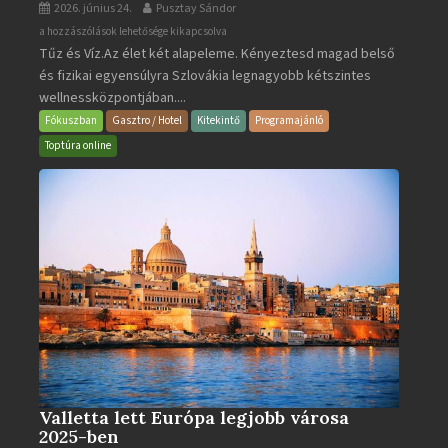
2026. június 24.
Pusztay Sándor
Aquacity
a hozzászólások lehetősége kikapcsolva
Tűz és Víz.Az élet két alapeleme. Kényeztesd magad belső
Poprad
és fizikai egyensúlyra Szlovákia legnagyobb kétszintes
·
wellnessközpontjában....
Wellness
és
Fókuszban
Gasztro / Hotel
Kitekintő
Programajánló
Gyógyfürdő
Toptúra online
bejegyzéshez
Valletta lett Európa legjobb városa
2025-ben