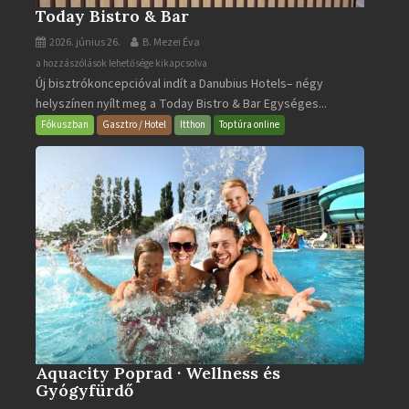
Today Bistro & Bar
2026. június 26.
B. Mezei Éva
Today
a hozzászólások lehetősége kikapcsolva
Új bisztrókoncepcióval indít a Danubius Hotels– négy
Bistro
helyszínen nyílt meg a Today Bistro & Bar Egységes...
&
Bar
Fókuszban
Gasztro / Hotel
Itthon
Toptúra online
bejegyzéshez
Aquacity Poprad · Wellness és
Gyógyfürdő