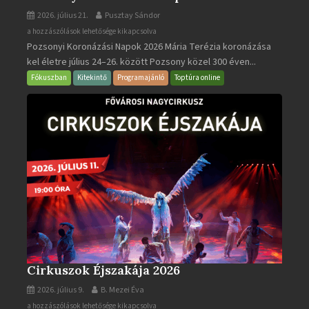
2026. július 21.
Pusztay Sándor
Pozsonyi
a hozzászólások lehetősége kikapcsolva
Pozsonyi Koronázási Napok 2026 Mária Terézia koronázása
Koronázási
kel életre július 24–26. között Pozsony közel 300 éven...
Napok
bejegyzéshez
Fókuszban
Kitekintő
Programajánló
Toptúra online
Cirkuszok Éjszakája 2026
2026. július 9.
B. Mezei Éva
Cirkuszok
a hozzászólások lehetősége kikapcsolva