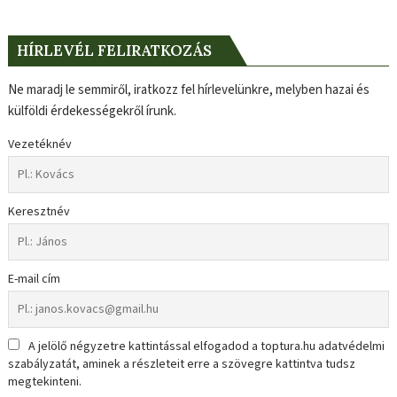
HÍRLEVÉL FELIRATKOZÁS
Ne maradj le semmiről, iratkozz fel hírlevelünkre, melyben hazai és
külföldi érdekességekről írunk.
Vezetéknév
Keresztnév
E-mail cím
A jelölő négyzetre kattintással elfogadod a toptura.hu adatvédelmi
szabályzatát, aminek a részleteit erre a szövegre kattintva tudsz
megtekinteni.