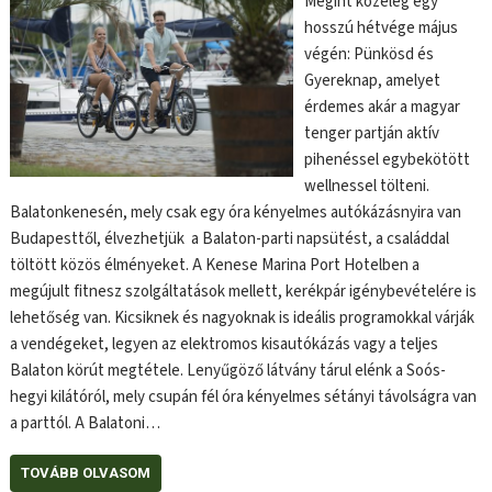
Megint közeleg egy
hosszú hétvége május
végén: Pünkösd és
Gyereknap, amelyet
érdemes akár a magyar
tenger partján aktív
pihenéssel egybekötött
wellnessel tölteni.
Balatonkenesén, mely csak egy óra kényelmes autókázásnyira van
Budapesttől, élvezhetjük a Balaton-parti napsütést, a családdal
töltött közös élményeket. A Kenese Marina Port Hotelben a
megújult fitnesz szolgáltatások mellett, kerékpár igénybevételére is
lehetőség van. Kicsiknek és nagyoknak is ideális programokkal várják
a vendégeket, legyen az elektromos kisautókázás vagy a teljes
Balaton körút megtétele. Lenyűgöző látvány tárul elénk a Soós-
hegyi kilátóról, mely csupán fél óra kényelmes sétányi távolságra van
a parttól. A Balatoni…
TOVÁBB OLVASOM