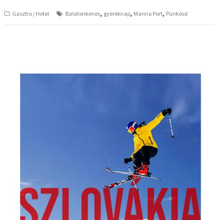
,
,
,
Gasztro / Hotel
Balatonkenes
gyereknap
Marina Port
Pünkösd