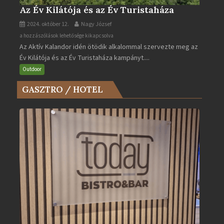
Az Év Kilátója és az Év Turistaháza
2024. október 12.
Nagy József
Az
a hozzászólások lehetősége kikapcsolva
Az Aktív Kalandor idén ötödik alkalommal szervezte meg az
Év
Év Kilátója és az Év Turistaháza kampányt....
Kilátója
és
Outdoor
az
GASZTRO / HOTEL
Év
Turistaháza
bejegyzéshez