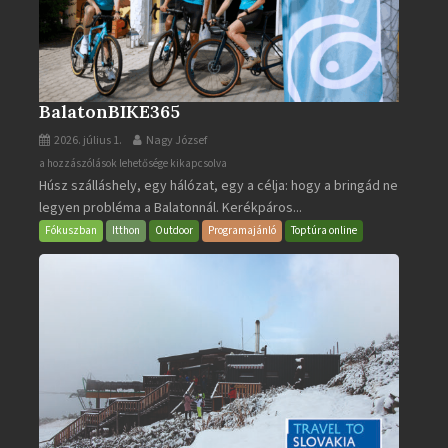
BalatonBIKE365
2026. július 1.
Nagy József
BalatonBIKE365
a hozzászólások lehetősége kikapcsolva
Húsz szálláshely, egy hálózat, egy a célja: hogy a bringád ne
bejegyzéshez
legyen probléma a Balatonnál. Kerékpáros...
Fókuszban
Itthon
Outdoor
Programajánló
Toptúra online