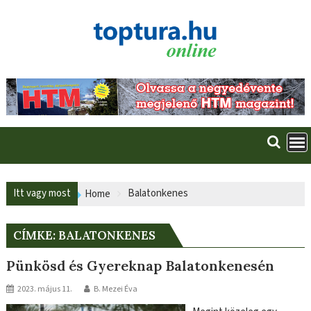
Skip
to
content
Itt vagy most
Balatonkenes
Home
CÍMKE:
BALATONKENES
Pünkösd és Gyereknap Balatonkenesén
2023. május 11.
B. Mezei Éva