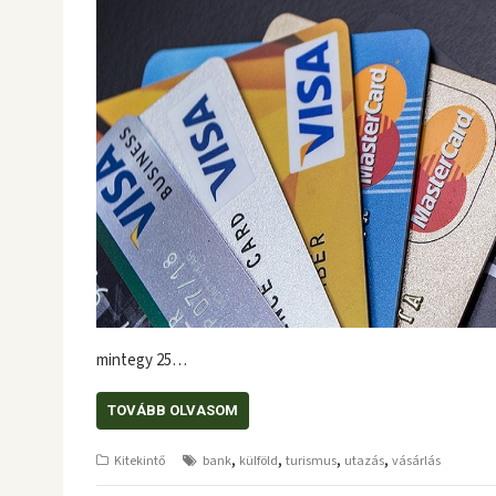
mintegy 25…
TOVÁBB OLVASOM
,
,
,
,
Kitekintő
bank
külföld
turismus
utazás
vásárlás