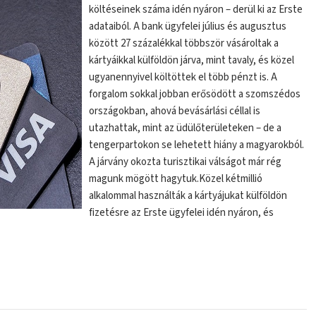
költéseinek száma idén nyáron – derül ki az Erste
adataiból. A bank ügyfelei július és augusztus
között 27 százalékkal többször vásároltak a
kártyáikkal külföldön járva, mint tavaly, és közel
ugyanennyivel költöttek el több pénzt is. A
forgalom sokkal jobban erősödött a szomszédos
országokban, ahová bevásárlási céllal is
utazhattak, mint az üdülőterületeken – de a
tengerpartokon se lehetett hiány a magyarokból.
A járvány okozta turisztikai válságot már rég
magunk mögött hagytuk.Közel kétmillió
alkalommal használták a kártyájukat külföldön
fizetésre az Erste ügyfelei idén nyáron, és