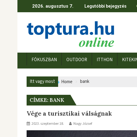
Skip
2026. augusztus 7.
Legutóbbi bejegyzés
to
content
FÓKUSZBAN
OUTDOOR
ITTHON
KITEKI
Itt vagy most
bank
Home
CÍMKE:
BANK
Vége a turisztikai válságnak
2023. szeptember 18.
Nagy József