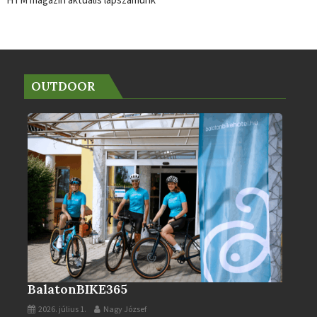
HTM magazin aktuális lapszámunk
OUTDOOR
BalatonBIKE365
2026. július 1.
Nagy József