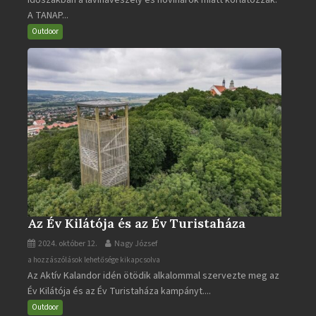
A TANAP...
járható
turistaútjai
Outdoor
bejegyzéshez
Az Év Kilátója és az Év Turistaháza
2024. október 12.
Nagy József
Az
a hozzászólások lehetősége kikapcsolva
Az Aktív Kalandor idén ötödik alkalommal szervezte meg az
Év
Év Kilátója és az Év Turistaháza kampányt....
Kilátója
és
Outdoor