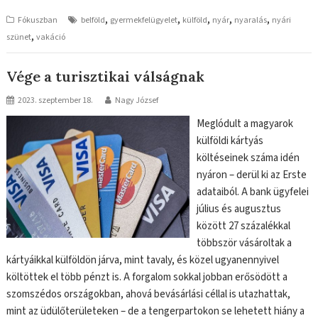
,
,
,
,
,
Fókuszban
belföld
gyermekfelügyelet
külföld
nyár
nyaralás
nyári
,
szünet
vakáció
Vége a turisztikai válságnak
2023. szeptember 18.
Nagy József
Meglódult a magyarok
külföldi kártyás
költéseinek száma idén
nyáron – derül ki az Erste
adataiból. A bank ügyfelei
július és augusztus
között 27 százalékkal
többször vásároltak a
kártyáikkal külföldön járva, mint tavaly, és közel ugyanennyivel
költöttek el több pénzt is. A forgalom sokkal jobban erősödött a
szomszédos országokban, ahová bevásárlási céllal is utazhattak,
mint az üdülőterületeken – de a tengerpartokon se lehetett hiány a