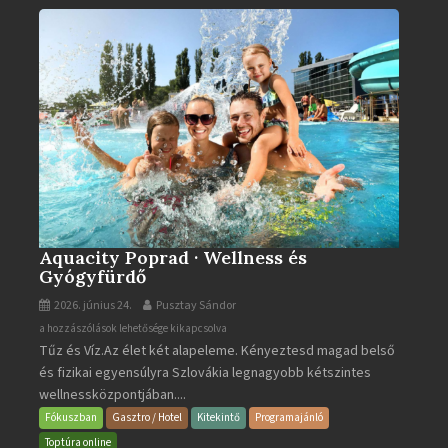
bejegyzéshez
Aquacity Poprad · Wellness és
Gyógyfürdő
2026. június 24.
Pusztay Sándor
Aquacity
a hozzászólások lehetősége kikapcsolva
Tűz és Víz.Az élet két alapeleme. Kényeztesd magad belső
Poprad
és fizikai egyensúlyra Szlovákia legnagyobb kétszintes
·
wellnessközpontjában....
Wellness
és
Fókuszban
Gasztro / Hotel
Kitekintő
Programajánló
Gyógyfürdő
Toptúra online