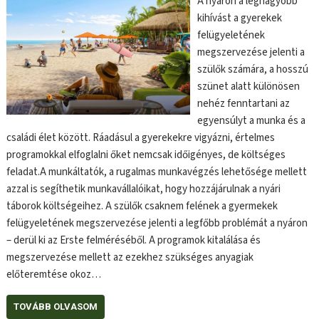
A nyáron a legnagyobb
kihívást a gyerekek
felügyeletének
megszervezése jelenti a
szülők számára, a hosszú
szünet alatt különösen
nehéz fenntartani az
egyensúlyt a munka és a
családi élet között. Ráadásul a gyerekekre vigyázni, értelmes
programokkal elfoglalni őket nemcsak időigényes, de költséges
feladat.A munkáltatók, a rugalmas munkavégzés lehetősége mellett
azzal is segíthetik munkavállalóikat, hogy hozzájárulnak a nyári
táborok költségeihez. A szülők csaknem felének a gyermekek
felügyeletének megszervezése jelenti a legfőbb problémát a nyáron
– derül ki az Erste felméréséből. A programok kitalálása és
megszervezése mellett az ezekhez szükséges anyagiak
előteremtése okoz…
TOVÁBB OLVASOM