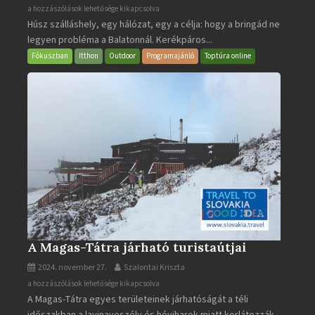
BalatonBIKE365
a hozzászólások lehetősége kikapcsolva
Húsz szálláshely, egy hálózat, egy a célja: hogy a bringád ne
bejegyzéshez
legyen probléma a Balatonnál. Kerékpáros...
Fókuszban
Itthon
Outdoor
Programajánló
Toptúra online
A Magas-Tátra járható turistaútjai
2024. november 27.
Szalontai Kriszta
A
a hozzászólások lehetősége kikapcsolva
A Magas-Tátra egyes területeinek járhatóságát a téli
Magas-
időszakban a lavinaveszély és hóviharok miatt korlátozzák.
Tátra