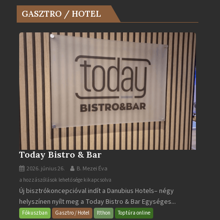
az
GASZTRO / HOTEL
Év
Turistaháza
bejegyzéshez
Today Bistro & Bar
2026. június 26.
B. Mezei Éva
Today
a hozzászólások lehetősége kikapcsolva
Új bisztrókoncepcióval indít a Danubius Hotels– négy
Bistro
helyszínen nyílt meg a Today Bistro & Bar Egységes...
&
Bar
Fókuszban
Gasztro / Hotel
Itthon
Toptúra online