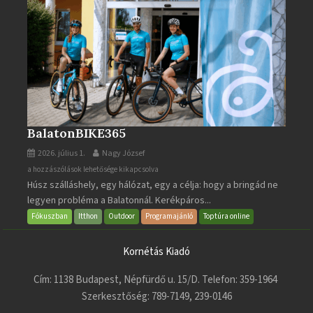
BalatonBIKE365
2026. július 1.
Nagy József
BalatonBIKE365
a hozzászólások lehetősége kikapcsolva
Húsz szálláshely, egy hálózat, egy a célja: hogy a bringád ne
bejegyzéshez
legyen probléma a Balatonnál. Kerékpáros...
Fókuszban
Itthon
Outdoor
Programajánló
Toptúra online
Kornétás Kiadó
Cím: 1138 Budapest, Népfürdő u. 15/D. Telefon: 359-1964
Szerkesztőség: 789-7149, 239-0146