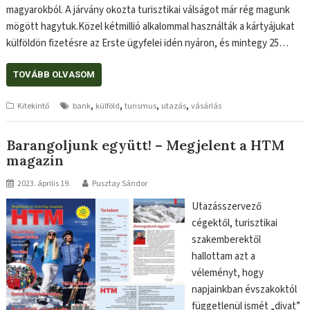
magyarokból. A járvány okozta turisztikai válságot már rég magunk
mögött hagytuk.Közel kétmillió alkalommal használták a kártyájukat
külföldön fizetésre az Erste ügyfelei idén nyáron, és mintegy 25…
TOVÁBB OLVASOM
,
,
,
,
Kitekintő
bank
külföld
turismus
utazás
vásárlás
Barangoljunk együtt! – Megjelent a HTM
magazin
2023. április 19.
Pusztay Sándor
Utazásszervező
cégektől, turisztikai
szakemberektől
hallottam azt a
véleményt, hogy
napjainkban évszakoktól
függetlenül ismét „divat”