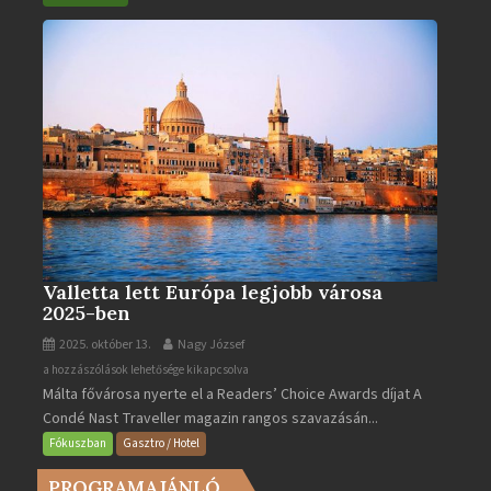
bejegyzéshez
Valletta lett Európa legjobb városa
2025-ben
2025. október 13.
Nagy József
Valletta
a hozzászólások lehetősége kikapcsolva
Málta fővárosa nyerte el a Readers’ Choice Awards díjat A
lett
Condé Nast Traveller magazin rangos szavazásán...
Európa
legjobb
Fókuszban
Gasztro / Hotel
városa
PROGRAMAJÁNLÓ
2025-