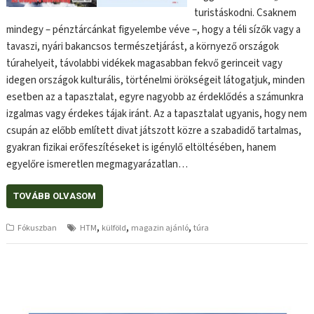
turistáskodni. Csaknem
mindegy – pénztárcánkat figyelembe véve –, hogy a téli sízők vagy a
tavaszi, nyári bakancsos természetjárást, a környező országok
túrahelyeit, távolabbi vidékek magasabban fekvő gerinceit vagy
idegen országok kulturális, történelmi örökségeit látogatjuk, minden
esetben az a tapasztalat, egyre nagyobb az érdeklődés a számunkra
izgalmas vagy érdekes tájak iránt. Az a tapasztalat ugyanis, hogy nem
csupán az előbb említett divat játszott közre a szabadidő tartalmas,
gyakran fizikai erőfeszítéseket is igénylő eltöltésében, hanem
egyelőre ismeretlen megmagyarázatlan…
TOVÁBB OLVASOM
,
,
,
Fókuszban
HTM
külföld
magazin ajánló
túra