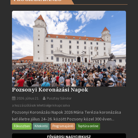
ben
bejegyzéshez
Pozsonyi Koronázási Napok
2026. július 21.
Pusztay Sándor
Pozsonyi
a hozzászólások lehetősége kikapcsolva
Pozsonyi Koronázási Napok 2026 Mária Terézia koronázása
Koronázási
kel életre július 24–26. között Pozsony közel 300 éven...
Napok
bejegyzéshez
Fókuszban
Kitekintő
Programajánló
Toptúra online