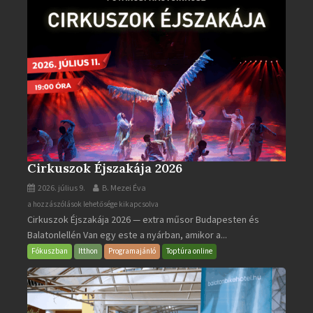
Cirkuszok Éjszakája 2026
2026. július 9.
B. Mezei Éva
Cirkuszok
a hozzászólások lehetősége kikapcsolva
Cirkuszok Éjszakája 2026 — extra műsor Budapesten és
Éjszakája
Balatonlellén Van egy este a nyárban, amikor a...
2026
bejegyzéshez
Fókuszban
Itthon
Programajánló
Toptúra online