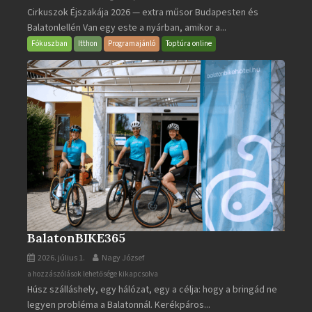
Cirkuszok Éjszakája 2026 — extra műsor Budapesten és
Éjszakája
Balatonlellén Van egy este a nyárban, amikor a...
2026
bejegyzéshez
Fókuszban
Itthon
Programajánló
Toptúra online
BalatonBIKE365
2026. július 1.
Nagy József
BalatonBIKE365
a hozzászólások lehetősége kikapcsolva
Húsz szálláshely, egy hálózat, egy a célja: hogy a bringád ne
bejegyzéshez
legyen probléma a Balatonnál. Kerékpáros...