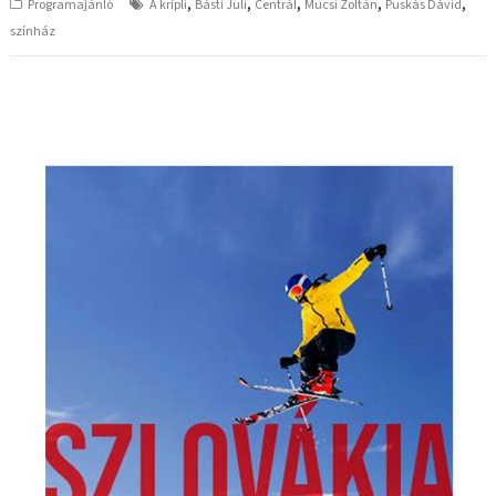
,
,
,
,
,
Programajánló
A kripli
Básti Juli
Centrál
Mucsi Zoltán
Puskás Dávid
színház