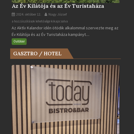
Az Év Kilátója és az Év Turistaháza
2024. október 12.
Nagy József
Az
a hozzászólások lehetősége kikapcsolva
Az Aktív Kalandor idén ötödik alkalommal szervezte meg az
Év
Év Kilátója és az Év Turistaháza kampányt....
Kilátója
és
Outdoor
az
GASZTRO / HOTEL
Év
Turistaháza
bejegyzéshez