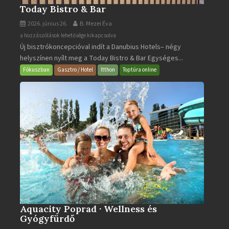
Today Bistro & Bar
2026. június 26.
B. Mezei Éva
Today
a hozzászólások lehetősége kikapcsolva
Új bisztrókoncepcióval indít a Danubius Hotels– négy
Bistro
helyszínen nyílt meg a Today Bistro & Bar Egységes...
&
Bar
Fókuszban
Gasztro / Hotel
Itthon
Toptúra online
bejegyzéshez
Aquacity Poprad · Wellness és
Gyógyfürdő