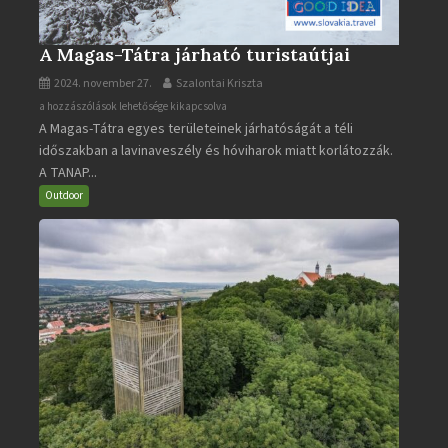
A Magas-Tátra járható turistaútjai
2024. november 27.
Szalontai Kriszta
A
a hozzászólások lehetősége kikapcsolva
A Magas-Tátra egyes területeinek járhatóságát a téli
Magas-
időszakban a lavinaveszély és hóviharok miatt korlátozzák.
Tátra
A TANAP...
járható
turistaútjai
Outdoor
bejegyzéshez