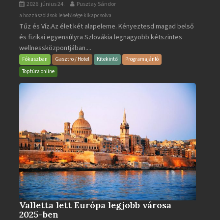
2026. június 24.
Pusztay Sándor
Aquacity
a hozzászólások lehetősége kikapcsolva
Tűz és Víz.Az élet két alapeleme. Kényeztesd magad belső
Poprad
és fizikai egyensúlyra Szlovákia legnagyobb kétszintes
·
wellnessközpontjában....
Wellness
és
Fókuszban
Gasztro / Hotel
Kitekintő
Programajánló
Gyógyfürdő
Toptúra online
bejegyzéshez
Valletta lett Európa legjobb városa
2025-ben