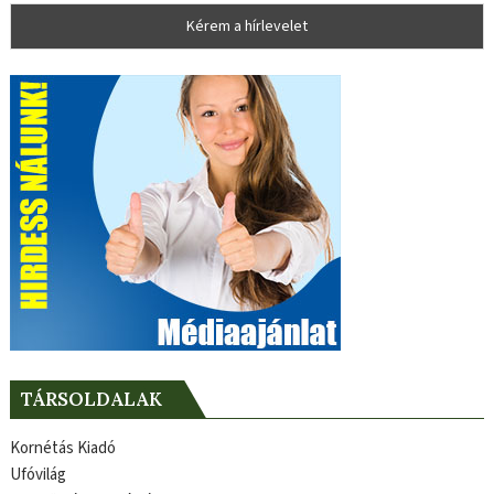
TÁRSOLDALAK
Kornétás Kiadó
Ufóvilág