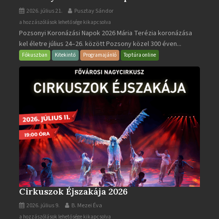
2026. július 21.
Pusztay Sándor
Pozsonyi
a hozzászólások lehetősége kikapcsolva
Pozsonyi Koronázási Napok 2026 Mária Terézia koronázása
Koronázási
kel életre július 24–26. között Pozsony közel 300 éven...
Napok
bejegyzéshez
Fókuszban
Kitekintő
Programajánló
Toptúra online
Cirkuszok Éjszakája 2026
2026. július 9.
B. Mezei Éva
Cirkuszok
a hozzászólások lehetősége kikapcsolva