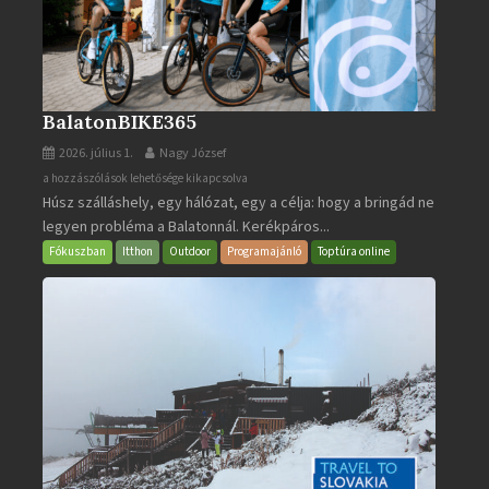
BalatonBIKE365
2026. július 1.
Nagy József
BalatonBIKE365
a hozzászólások lehetősége kikapcsolva
Húsz szálláshely, egy hálózat, egy a célja: hogy a bringád ne
bejegyzéshez
legyen probléma a Balatonnál. Kerékpáros...
Fókuszban
Itthon
Outdoor
Programajánló
Toptúra online