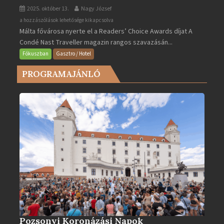
2025. október 13.
Nagy József
Valletta
a hozzászólások lehetősége kikapcsolva
Málta fővárosa nyerte el a Readers’ Choice Awards díjat A
lett
Condé Nast Traveller magazin rangos szavazásán...
Európa
legjobb
Fókuszban
Gasztro / Hotel
városa
PROGRAMAJÁNLÓ
2025-
ben
bejegyzéshez
Pozsonyi Koronázási Napok