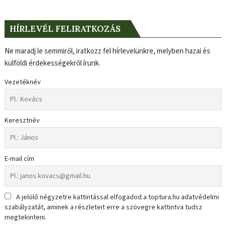
HÍRLEVÉL FELIRATKOZÁS
Ne maradj le semmiről, iratkozz fel hírlevelünkre, melyben hazai és
külföldi érdekességekről írunk.
Vezetéknév
Keresztnév
E-mail cím
A jelölő négyzetre kattintással elfogadod a toptura.hu adatvédelmi
szabályzatát, aminek a részleteit erre a szövegre kattintva tudsz
megtekinteni.