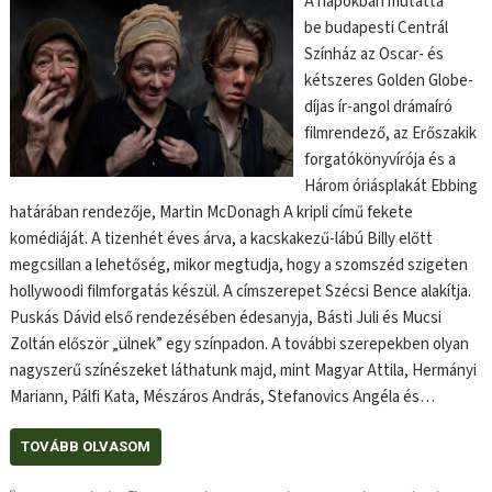
A napokban mutatta
be budapesti Centrál
Színház az Oscar- és
kétszeres Golden Globe-
díjas ír-angol drámaíró
filmrendező, az Erőszakik
forgatókönyvírója és a
Három óriásplakát Ebbing
határában rendezője, Martin McDonagh A kripli című fekete
komédiáját. A tizenhét éves árva, a kacskakezű-lábú Billy előtt
megcsillan a lehetőség, mikor megtudja, hogy a szomszéd szigeten
hollywoodi filmforgatás készül. A címszerepet Szécsi Bence alakítja.
Puskás Dávid első rendezésében édesanyja, Básti Juli és Mucsi
Zoltán először „ülnek” egy színpadon. A további szerepekben olyan
nagyszerű színészeket láthatunk majd, mint Magyar Attila, Hermányi
Mariann, Pálfi Kata, Mészáros András, Stefanovics Angéla és…
TOVÁBB OLVASOM