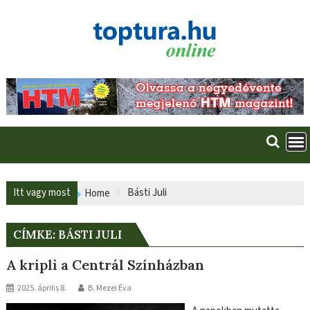
Skip
to
content
Itt vagy most
Básti Juli
Home
CÍMKE:
BÁSTI JULI
A kripli a Centrál Színházban
2025. április 8.
B. Mezei Éva