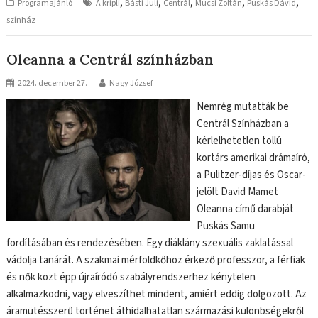
,
,
,
,
,
Programajánló
A kripli
Básti Juli
Centrál
Mucsi Zoltán
Puskás Dávid
színház
Oleanna a Centrál színházban
2024. december 27.
Nagy József
Nemrég mutatták be
Centrál Színházban a
kérlelhetetlen tollú
kortárs amerikai drámaíró,
a Pulitzer-díjas és Oscar-
jelölt David Mamet
Oleanna című darabját
Puskás Samu
fordításában és rendezésében. Egy diáklány szexuális zaklatással
vádolja tanárát. A szakmai mérföldkőhöz érkező professzor, a férfiak
és nők közt épp újraíródó szabályrendszerhez kénytelen
alkalmazkodni, vagy elveszíthet mindent, amiért eddig dolgozott. Az
áramütésszerű történet áthidalhatatlan származási különbségekről