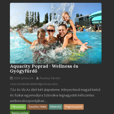
bejegyzéshez
Aquacity Poprad · Wellness és
Gyógyfürdő
2026. június 24.
Pusztay Sándor
Aquacity
a hozzászólások lehetősége kikapcsolva
Tűz és Víz.Az élet két alapeleme. Kényeztesd magad belső
Poprad
és fizikai egyensúlyra Szlovákia legnagyobb kétszintes
·
wellnessközpontjában....
Wellness
és
Fókuszban
Gasztro / Hotel
Kitekintő
Programajánló
Gyógyfürdő
Toptúra online