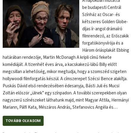
A napokban mutatta
be budapesti Centrál
Színház az Oscar- és
kétszeres Golden Globe-
díjas ír-angol drámaíró
filmrendező, az Erőszakik
forgatókönyvírója és a
Három óriásplakát Ebbing
határában rendezője, Martin McDonagh A kripli című fekete
komédiáját. A tizenhét éves árva, a kacskakezű-lábú Billy előtt
megcsillan a lehetőség, mikor megtudja, hogy a szomszéd szigeten
hollywoodi filmforgatás készül. A címszerepet Szécsi Bence alakítja.
Puskás Dávid első rendezésében édesanyja, Básti Juli és Mucsi
Zoltán először „ülnek” egy színpadon. A további szerepekben olyan
nagyszerű színészeket láthatunk majd, mint Magyar Attila, Hermányi
Mariann, Pálfi Kata, Mészáros András, Stefanovics Angéla és…
TOVÁBB OLVASOM