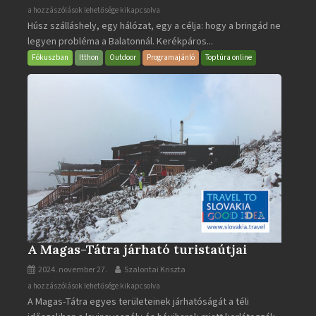
BalatonBIKE365
a hozzászólások lehetősége kikapcsolva
Húsz szálláshely, egy hálózat, egy a célja: hogy a bringád ne
bejegyzéshez
legyen probléma a Balatonnál. Kerékpáros...
Fókuszban
Itthon
Outdoor
Programajánló
Toptúra online
A Magas-Tátra járható turistaútjai
2024. november 27.
Szalontai Kriszta
A
a hozzászólások lehetősége kikapcsolva
A Magas-Tátra egyes területeinek járhatóságát a téli
Magas-