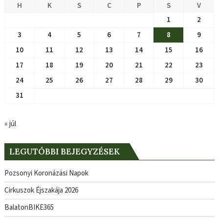
H
K
S
C
P
S
V
1
2
3
4
5
6
7
8
9
10
11
12
13
14
15
16
17
18
19
20
21
22
23
24
25
26
27
28
29
30
31
« júl
LEGUTÓBBI BEJEGYZÉSEK
Pozsonyi Koronázási Napok
Cirkuszok Éjszakája 2026
BalatonBIKE365