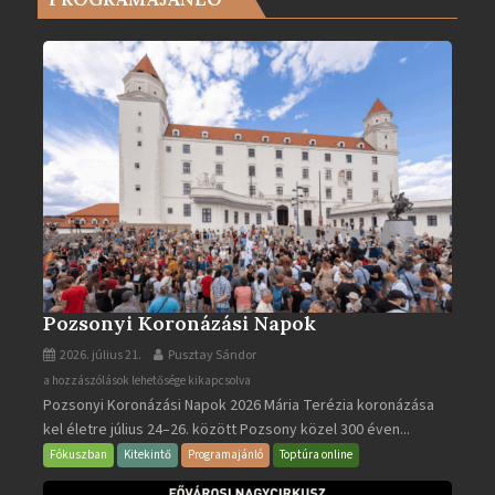
2025-
ben
bejegyzéshez
Pozsonyi Koronázási Napok
2026. július 21.
Pusztay Sándor
Pozsonyi
a hozzászólások lehetősége kikapcsolva
Pozsonyi Koronázási Napok 2026 Mária Terézia koronázása
Koronázási
kel életre július 24–26. között Pozsony közel 300 éven...
Napok
bejegyzéshez
Fókuszban
Kitekintő
Programajánló
Toptúra online