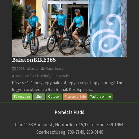
BalatonBIKE365
2026. július 1.
Nagy József
BalatonBIKE365
a hozzászólások lehetősége kikapcsolva
Húsz szálláshely, egy hálózat, egy a célja: hogy a bringád ne
bejegyzéshez
legyen probléma a Balatonnál. Kerékpáros...
Fókuszban
Itthon
Outdoor
Programajánló
Toptúra online
Kornétás Kiadó
Cím: 1138 Budapest, Népfürdő u. 15/D. Telefon: 359-1964
Szerkesztőség: 789-7149, 239-0146