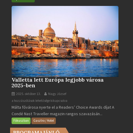
bejegyzéshez
Valletta lett Európa legjobb városa
2025-ben
2025. október 13.
Nagy József
Valletta
a hozzászólások lehetősége kikapcsolva
Málta fővárosa nyerte el a Readers’ Choice Awards díjat A
lett
Condé Nast Traveller magazin rangos szavazásán...
Európa
legjobb
Fókuszban
Gasztro / Hotel
városa
PROGRAMAJÁNLÓ