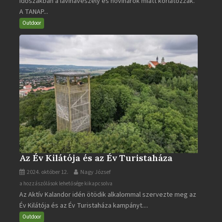
időszakban a lavinaveszély és hóviharok miatt korlátozzák.
Tátra
A TANAP...
járható
turistaútjai
Outdoor
bejegyzéshez
Az Év Kilátója és az Év Turistaháza
2024. október 12.
Nagy József
Az
a hozzászólások lehetősége kikapcsolva
Az Aktív Kalandor idén ötödik alkalommal szervezte meg az
Év
Év Kilátója és az Év Turistaháza kampányt....
Kilátója
és
Outdoor