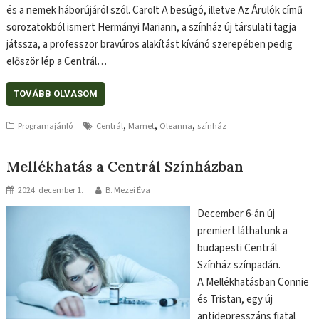
és a nemek háborújáról szól. Carolt A besúgó, illetve Az Árulók című
sorozatokból ismert Hermányi Mariann, a színház új társulati tagja
játssza, a professzor bravúros alakítást kívánó szerepében pedig
először lép a Centrál…
TOVÁBB OLVASOM
,
,
,
Programajánló
Centrál
Mamet
Oleanna
színház
Mellékhatás a Centrál Színházban
2024. december 1.
B. Mezei Éva
December 6-án új
premiert láthatunk a
budapesti Centrál
Színház színpadán.
A Mellékhatásban Connie
és Tristan, egy új
antidepresszáns fiatal