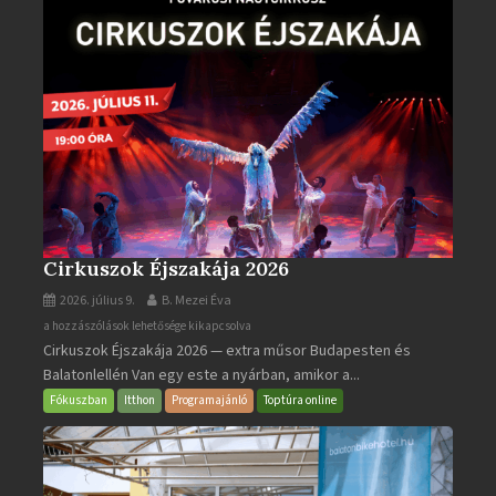
Cirkuszok Éjszakája 2026
2026. július 9.
B. Mezei Éva
Cirkuszok
a hozzászólások lehetősége kikapcsolva
Cirkuszok Éjszakája 2026 — extra műsor Budapesten és
Éjszakája
Balatonlellén Van egy este a nyárban, amikor a...
2026
bejegyzéshez
Fókuszban
Itthon
Programajánló
Toptúra online