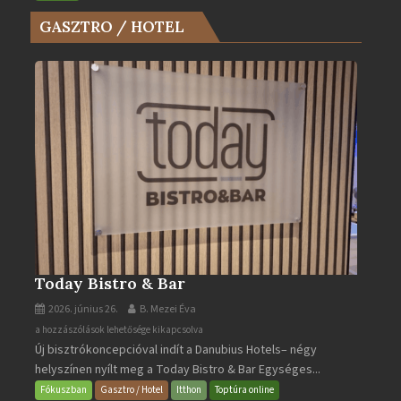
az
GASZTRO / HOTEL
Év
Turistaháza
bejegyzéshez
Today Bistro & Bar
2026. június 26.
B. Mezei Éva
Today
a hozzászólások lehetősége kikapcsolva
Új bisztrókoncepcióval indít a Danubius Hotels– négy
Bistro
helyszínen nyílt meg a Today Bistro & Bar Egységes...
&
Bar
Fókuszban
Gasztro / Hotel
Itthon
Toptúra online