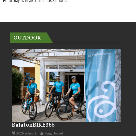
HTM magazin aktuális lapszámunk
OUTDOOR
BalatonBIKE365
2026. július 1.
Nagy József