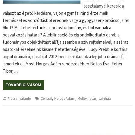
tesztalanyai keresik a
választ az égető kérdésre, vajon egymás iránti érzelmeik
természetes vonzódásból erednek vagy a gyógyszer korbácsolja fel
őket? Mit tehet értünk az orvostudomány, és hol vannak a
beavatkozás határai? A lebilincselő és elgondolkodtató darab a
tudományos objektivitást állítja szembe a szív rejtelmeivel, a száraz
adatokat érzelmeink kiismerhetetlenségével. Lucy Prebble kortárs
angol drámaíró, darabját 2012-ben a kritikusok a legjobb dráma díjjal
ismerték el. Most Horgas Ádám rendezésében Botos Éva, Fehér
Tibor,…
TOVÁBB OLVASOM
,
,
,
Programajánló
Centrál
Horgas Ádám
Mellékhatás
színház