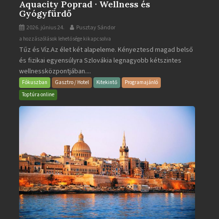
Aquacity Poprad · Wellness és
Gyógyfürdő
2026. június 24.
Pusztay Sándor
Aquacity
a hozzászólások lehetősége kikapcsolva
Tűz és Víz.Az élet két alapeleme. Kényeztesd magad belső
Poprad
és fizikai egyensúlyra Szlovákia legnagyobb kétszintes
·
wellnessközpontjában....
Wellness
és
Fókuszban
Gasztro / Hotel
Kitekintő
Programajánló
Gyógyfürdő
Toptúra online
bejegyzéshez