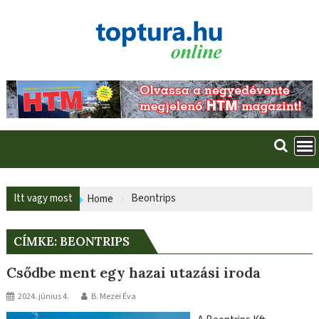
Skip
to
content
Itt vagy most
Beontrips
Home
CÍMKE:
BEONTRIPS
Csődbe ment egy hazai utazási iroda
2024. június 4.
B. Mezei Éva