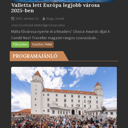
Valletta lett Európa legjobb városa
2025-ben
2025. október 13.
Nagy József
Valletta
a hozzászólások lehetősége kikapcsolva
Málta fővárosa nyerte el a Readers’ Choice Awards díjat A
lett
Condé Nast Traveller magazin rangos szavazásán...
Európa
legjobb
Fókuszban
Gasztro / Hotel
városa
PROGRAMAJÁNLÓ
2025-
ben
bejegyzéshez