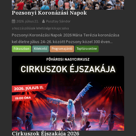
Pozsonyi Koronázási Napok
2026. július 21.
Pusztay Sándor
Pozsonyi
a hozzászólások lehetősége kikapcsolva
Pozsonyi Koronázási Napok 2026 Mária Terézia koronázása
Koronázási
kel életre július 24–26. között Pozsony közel 300 éven...
Napok
bejegyzéshez
Fókuszban
Kitekintő
Programajánló
Toptúra online
Cirkuszok Éjszakája 2026