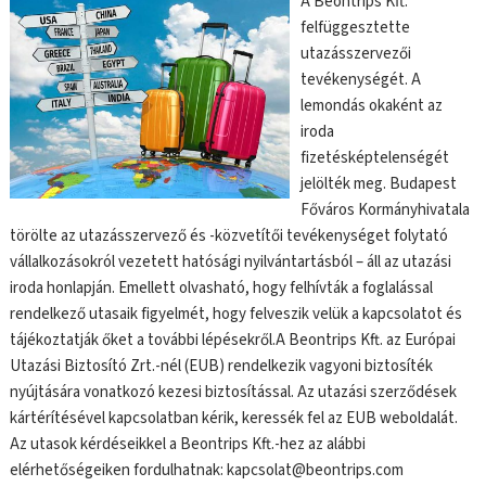
A Beontrips Kft.
felfüggesztette
utazásszervezői
tevékenységét. A
lemondás okaként az
iroda
fizetésképtelenségét
jelölték meg. Budapest
Főváros Kormányhivatala
törölte az utazásszervező és -közvetítői tevékenységet folytató
vállalkozásokról vezetett hatósági nyilvántartásból – áll az utazási
iroda honlapján. Emellett olvasható, hogy felhívták a foglalással
rendelkező utasaik figyelmét, hogy felveszik velük a kapcsolatot és
tájékoztatják őket a további lépésekről.A Beontrips Kft. az Európai
Utazási Biztosító Zrt.-nél (EUB) rendelkezik vagyoni biztosíték
nyújtására vonatkozó kezesi biztosítással. Az utazási szerződések
kártérítésével kapcsolatban kérik, keressék fel az EUB weboldalát.
Az utasok kérdéseikkel a Beontrips Kft.-hez az alábbi
elérhetőségeiken fordulhatnak: kapcsolat@beontrips.com