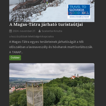
A Magas-Tátra járható turistaútjai
2024. november 27.
Szalontai Kriszta
A
a hozzászólások lehetősége kikapcsolva
A Magas-Tátra egyes területeinek járhatóságát a téli
Magas-
időszakban a lavinaveszély és hóviharok miatt korlátozzák.
Tátra
A TANAP...
járható
turistaútjai
Outdoor
bejegyzéshez