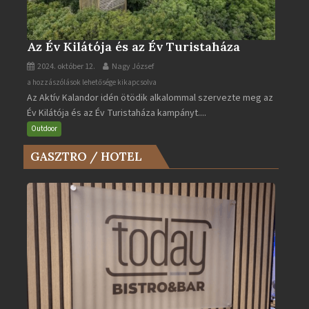
Az Év Kilátója és az Év Turistaháza
2024. október 12.
Nagy József
Az
a hozzászólások lehetősége kikapcsolva
Az Aktív Kalandor idén ötödik alkalommal szervezte meg az
Év
Év Kilátója és az Év Turistaháza kampányt....
Kilátója
és
Outdoor
az
GASZTRO / HOTEL
Év
Turistaháza
bejegyzéshez