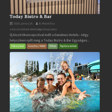
Today Bistro & Bar
2026. június 26.
B. Mezei Éva
Today
a hozzászólások lehetősége kikapcsolva
Új bisztrókoncepcióval indít a Danubius Hotels– négy
Bistro
helyszínen nyílt meg a Today Bistro & Bar Egységes...
&
Bar
Fókuszban
Gasztro / Hotel
Itthon
Toptúra online
bejegyzéshez