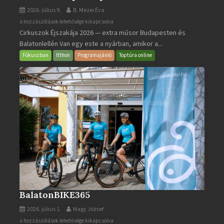
2026. július 9.
B. Mezei Éva
Cirkuszok
a hozzászólások lehetősége kikapcsolva
Cirkuszok Éjszakája 2026 — extra műsor Budapesten és
Éjszakája
Balatonlellén Van egy este a nyárban, amikor a...
2026
bejegyzéshez
Fókuszban
Itthon
Programajánló
Toptúra online
BalatonBIKE365
2026. július 1.
Nagy József
BalatonBIKE365
a hozzászólások lehetősége kikapcsolva