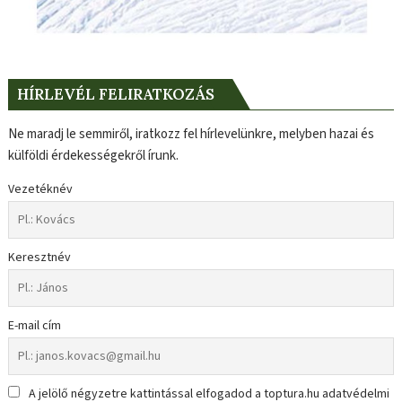
HÍRLEVÉL FELIRATKOZÁS
Ne maradj le semmiről, iratkozz fel hírlevelünkre, melyben hazai és
külföldi érdekességekről írunk.
Vezetéknév
Keresztnév
E-mail cím
A jelölő négyzetre kattintással elfogadod a toptura.hu adatvédelmi