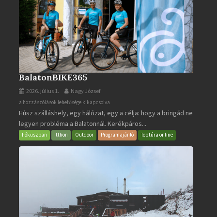
BalatonBIKE365
2026. július 1.
Nagy József
BalatonBIKE365
a hozzászólások lehetősége kikapcsolva
Húsz szálláshely, egy hálózat, egy a célja: hogy a bringád ne
bejegyzéshez
legyen probléma a Balatonnál. Kerékpáros...
Fókuszban
Itthon
Outdoor
Programajánló
Toptúra online