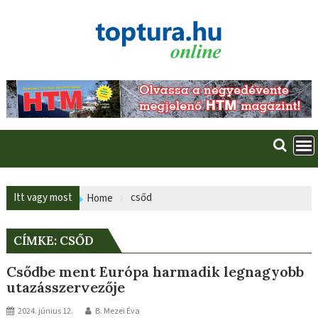
Skip
to
content
Itt vagy most
csőd
Home
CÍMKE:
CSŐD
Csődbe ment Európa harmadik legnagyobb
utazásszervezője
2024. június 12.
B. Mezei Éva