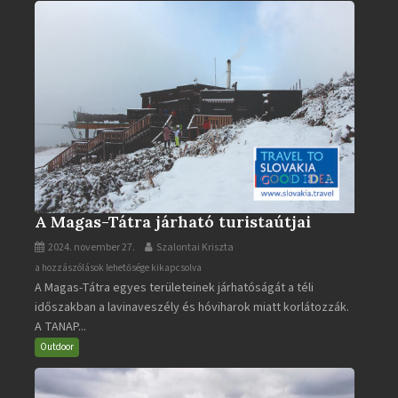
A Magas-Tátra járható turistaútjai
2024. november 27.
Szalontai Kriszta
A
a hozzászólások lehetősége kikapcsolva
A Magas-Tátra egyes területeinek járhatóságát a téli
Magas-
időszakban a lavinaveszély és hóviharok miatt korlátozzák.
Tátra
A TANAP...
járható
turistaútjai
Outdoor
bejegyzéshez