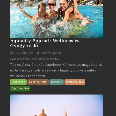
Aquacity Poprad · Wellness és
Gyógyfürdő
2026. június 24.
Pusztay Sándor
Aquacity
a hozzászólások lehetősége kikapcsolva
Tűz és Víz.Az élet két alapeleme. Kényeztesd magad belső
Poprad
és fizikai egyensúlyra Szlovákia legnagyobb kétszintes
·
wellnessközpontjában....
Wellness
és
Fókuszban
Gasztro / Hotel
Kitekintő
Programajánló
Gyógyfürdő
Toptúra online
bejegyzéshez