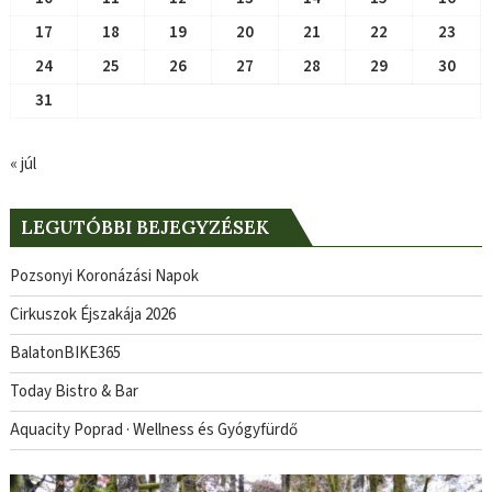
17
18
19
20
21
22
23
24
25
26
27
28
29
30
31
« júl
LEGUTÓBBI BEJEGYZÉSEK
Pozsonyi Koronázási Napok
Cirkuszok Éjszakája 2026
BalatonBIKE365
Today Bistro & Bar
Aquacity Poprad · Wellness és Gyógyfürdő