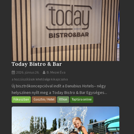
Today Bistro & Bar
2026. június 26.
B. Mezei Éva
Today
a hozzászólások lehetősége kikapcsolva
Új bisztrókoncepcióval indít a Danubius Hotels– négy
Bistro
helyszínen nyílt meg a Today Bistro & Bar Egységes...
&
Bar
Fókuszban
Gasztro / Hotel
Itthon
Toptúra online
bejegyzéshez