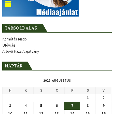
TÁRSOLDALAK
Kornétás Kiadó
Ufóvilág
A Jövő Háza Alapítvány
NAPTÁR
2026. AUGUSZTUS
H
K
S
C
P
S
V
1
2
3
4
5
6
7
8
9
10
11
12
13
14
15
16