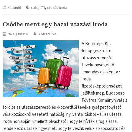
,
,
Kitekintő
csőd
FTI
utazási iroda
Csődbe ment egy hazai utazási iroda
2024. június 4.
B. Mezei Éva
A Beontrips Kft.
felfüggesztette
utazásszervezői
tevékenységét. A
lemondás okaként az
iroda
fizetésképtelenségét
jelölték meg. Budapest
Főváros Kormányhivatala
törölte az utazásszervező és -közvetítői tevékenységet folytató
vállalkozásokról vezetett hatósági nyilvántartásból – áll az utazási
iroda honlapján. Emellett olvasható, hogy felhívták a foglalással
rendelkező utasaik figyelmét, hogy felveszik velük a kapcsolatot és