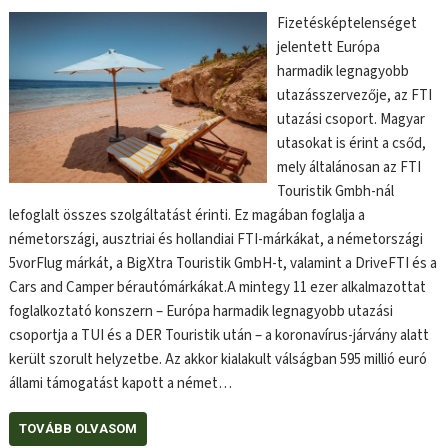
Fizetésképtelenséget
jelentett Európa
harmadik legnagyobb
utazásszervezője, az FTI
utazási csoport. Magyar
utasokat is érint a csőd,
mely általánosan az FTI
Touristik Gmbh-nál
lefoglalt összes szolgáltatást érinti. Ez magában foglalja a
németországi, ausztriai és hollandiai FTI-márkákat, a németországi
5vorFlug márkát, a BigXtra Touristik GmbH-t, valamint a DriveFTI és a
Cars and Camper bérautómárkákat.A mintegy 11 ezer alkalmazottat
foglalkoztató konszern – Európa harmadik legnagyobb utazási
csoportja a TUI és a DER Touristik után – a koronavírus-járvány alatt
került szorult helyzetbe. Az akkor kialakult válságban 595 millió euró
állami támogatást kapott a német…
TOVÁBB OLVASOM