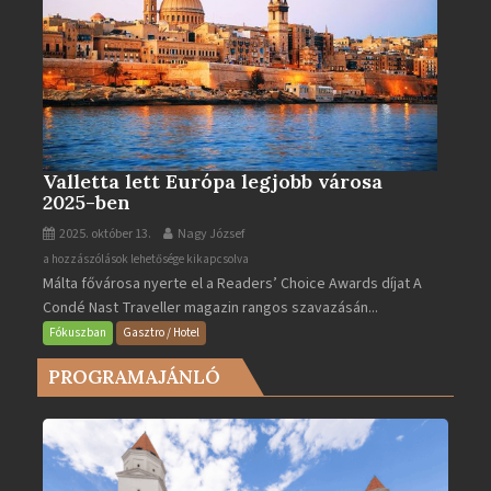
Valletta lett Európa legjobb városa
2025-ben
2025. október 13.
Nagy József
Valletta
a hozzászólások lehetősége kikapcsolva
Málta fővárosa nyerte el a Readers’ Choice Awards díjat A
lett
Condé Nast Traveller magazin rangos szavazásán...
Európa
legjobb
Fókuszban
Gasztro / Hotel
városa
PROGRAMAJÁNLÓ
2025-
ben
bejegyzéshez