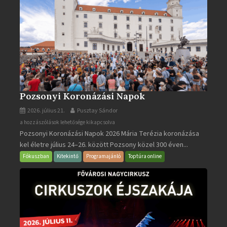
Pozsonyi Koronázási Napok
2026. július 21.
Pusztay Sándor
Pozsonyi
a hozzászólások lehetősége kikapcsolva
Pozsonyi Koronázási Napok 2026 Mária Terézia koronázása
Koronázási
kel életre július 24–26. között Pozsony közel 300 éven...
Napok
bejegyzéshez
Fókuszban
Kitekintő
Programajánló
Toptúra online