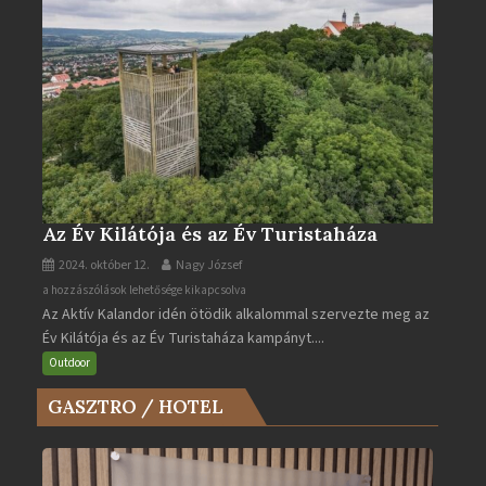
Az Év Kilátója és az Év Turistaháza
2024. október 12.
Nagy József
Az
a hozzászólások lehetősége kikapcsolva
Az Aktív Kalandor idén ötödik alkalommal szervezte meg az
Év
Év Kilátója és az Év Turistaháza kampányt....
Kilátója
és
Outdoor
az
GASZTRO / HOTEL
Év
Turistaháza
bejegyzéshez