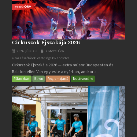
Cirkuszok Éjszakája 2026
2026. július 9.
B. Mezei Éva
Cirkuszok
a hozzászólások lehetősége kikapcsolva
Cirkuszok Éjszakája 2026 — extra műsor Budapesten és
Éjszakája
Balatonlellén Van egy este a nyárban, amikor a...
2026
bejegyzéshez
Fókuszban
Itthon
Programajánló
Toptúra online