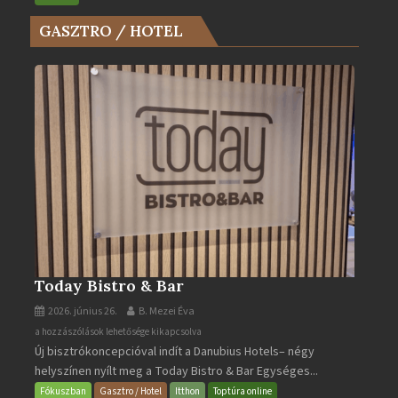
az
GASZTRO / HOTEL
Év
Turistaháza
bejegyzéshez
Today Bistro & Bar
2026. június 26.
B. Mezei Éva
Today
a hozzászólások lehetősége kikapcsolva
Új bisztrókoncepcióval indít a Danubius Hotels– négy
Bistro
helyszínen nyílt meg a Today Bistro & Bar Egységes...
&
Bar
Fókuszban
Gasztro / Hotel
Itthon
Toptúra online