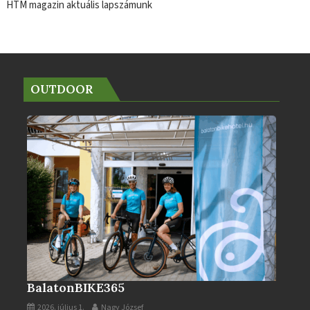
HTM magazin aktuális lapszámunk
OUTDOOR
BalatonBIKE365
2026. július 1.
Nagy József