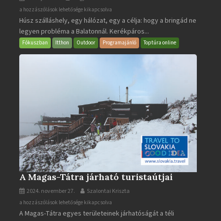
BalatonBIKE365
a hozzászólások lehetősége kikapcsolva
Húsz szálláshely, egy hálózat, egy a célja: hogy a bringád ne
bejegyzéshez
legyen probléma a Balatonnál. Kerékpáros...
Fókuszban
Itthon
Outdoor
Programajánló
Toptúra online
A Magas-Tátra járható turistaútjai
2024. november 27.
Szalontai Kriszta
A
a hozzászólások lehetősége kikapcsolva
A Magas-Tátra egyes területeinek járhatóságát a téli
Magas-