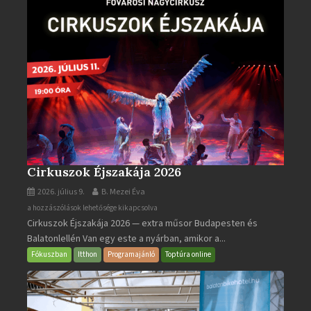
Cirkuszok Éjszakája 2026
2026. július 9.
B. Mezei Éva
Cirkuszok
a hozzászólások lehetősége kikapcsolva
Cirkuszok Éjszakája 2026 — extra műsor Budapesten és
Éjszakája
Balatonlellén Van egy este a nyárban, amikor a...
2026
bejegyzéshez
Fókuszban
Itthon
Programajánló
Toptúra online