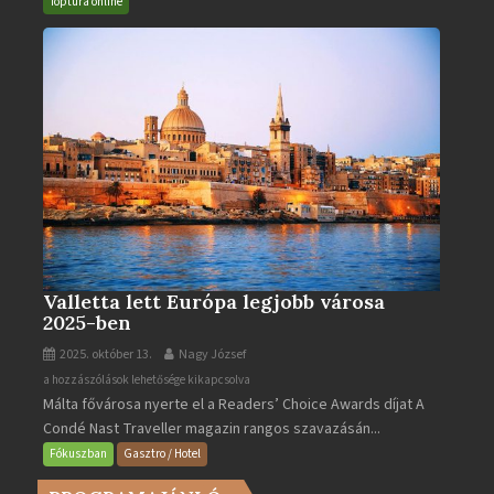
Toptúra online
bejegyzéshez
Valletta lett Európa legjobb városa
2025-ben
2025. október 13.
Nagy József
Valletta
a hozzászólások lehetősége kikapcsolva
Málta fővárosa nyerte el a Readers’ Choice Awards díjat A
lett
Condé Nast Traveller magazin rangos szavazásán...
Európa
legjobb
Fókuszban
Gasztro / Hotel
városa