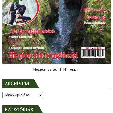
Megjelent a téli HTM magazin.
ARCHÍVUM
Archívum
KATEGÓRIÁK