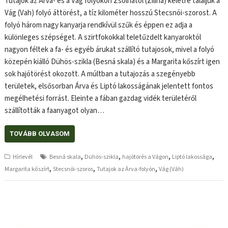
Tutajok az Árva- és a Vág folyókon Zsolnától (Zilina) keletre találjuk a
Vág (Vah) folyó áttörést, a tíz kilométer hosszú Stecsnói-szorost. A
folyó három nagy kanyarja rendkívül szűk és éppen ez adja a
különleges szépséget. A szirtfokokkal teletűzdelt kanyaroktól
nagyon féltek a fa- és egyéb árukat szállító tutajosok, mivel a folyó
közepén kiálló Dühös-szikla (Besná skala) és a Margarita kőszírt igen
sok hajótörést okozott. A múltban a tutajozás a szegényebb
területek, elsősorban Árva és Liptó lakosságának jelentett fontos
megélhetési forrást. Eleinte a fában gazdag vidék területéről
szállították a faanyagot olyan…
TOVÁBB OLVASOM
,
,
,
,
Hírlevél
Besná skala
Dühös-szikla
hajótörés a Vágon
Liptó lakossága
,
,
,
Margarita kőszírt
Stecsnói-szoros
Tutajok az Árva-folyón
Vág (Váh)