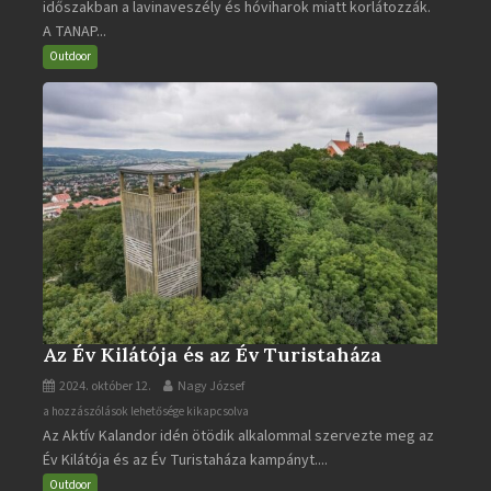
időszakban a lavinaveszély és hóviharok miatt korlátozzák.
Tátra
A TANAP...
járható
turistaútjai
Outdoor
bejegyzéshez
Az Év Kilátója és az Év Turistaháza
2024. október 12.
Nagy József
Az
a hozzászólások lehetősége kikapcsolva
Az Aktív Kalandor idén ötödik alkalommal szervezte meg az
Év
Év Kilátója és az Év Turistaháza kampányt....
Kilátója
és
Outdoor