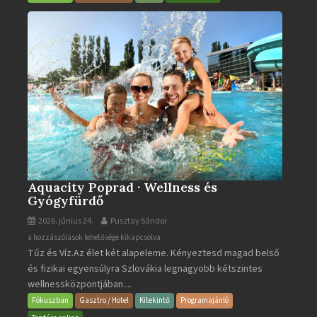
bejegyzéshez
Aquacity Poprad · Wellness és
Gyógyfürdő
2026. június 24.
Pusztay Sándor
Aquacity
a hozzászólások lehetősége kikapcsolva
Tűz és Víz.Az élet két alapeleme. Kényeztesd magad belső
Poprad
és fizikai egyensúlyra Szlovákia legnagyobb kétszintes
·
wellnessközpontjában....
Wellness
és
Fókuszban
Gasztro / Hotel
Kitekintő
Programajánló
Gyógyfürdő