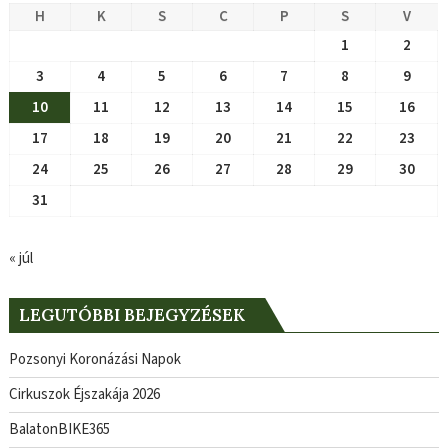
H
K
S
C
P
S
V
1
2
3
4
5
6
7
8
9
10
11
12
13
14
15
16
17
18
19
20
21
22
23
24
25
26
27
28
29
30
31
« júl
LEGUTÓBBI BEJEGYZÉSEK
Pozsonyi Koronázási Napok
Cirkuszok Éjszakája 2026
BalatonBIKE365