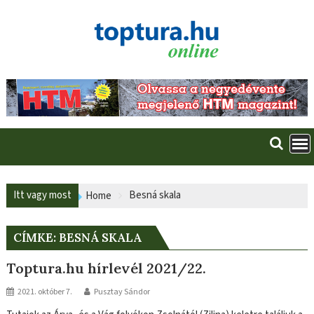
Skip
to
content
Itt vagy most
Besná skala
Home
CÍMKE:
BESNÁ SKALA
Toptura.hu hírlevél 2021/22.
2021. október 7.
Pusztay Sándor