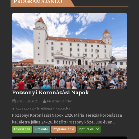
PROGRAMAJÁNLÓ
2025-
ben
bejegyzéshez
Pozsonyi Koronázási Napok
2026. július 21.
Pusztay Sándor
Pozsonyi
a hozzászólások lehetősége kikapcsolva
Pozsonyi Koronázási Napok 2026 Mária Terézia koronázása
Koronázási
kel életre július 24–26. között Pozsony közel 300 éven...
Napok
bejegyzéshez
Fókuszban
Kitekintő
Programajánló
Toptúra online