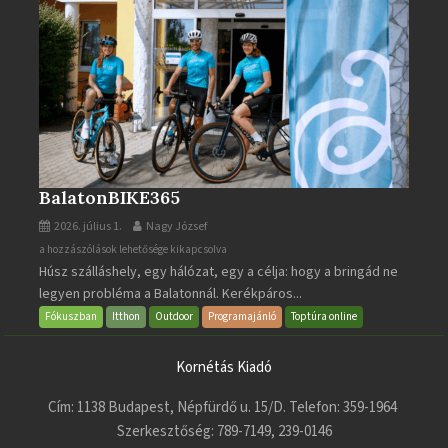
BalatonBIKE365
2026. július 1.
Nagy József
BalatonBIKE365
a hozzászólások lehetősége kikapcsolva
Húsz szálláshely, egy hálózat, egy a célja: hogy a bringád ne
bejegyzéshez
legyen probléma a Balatonnál. Kerékpáros...
Fókuszban
Itthon
Outdoor
Programajánló
Toptúra online
Kornétás Kiadó
Cím: 1138 Budapest, Népfürdő u. 15/D. Telefon: 359-1964
Szerkesztőség: 789-7149, 239-0146