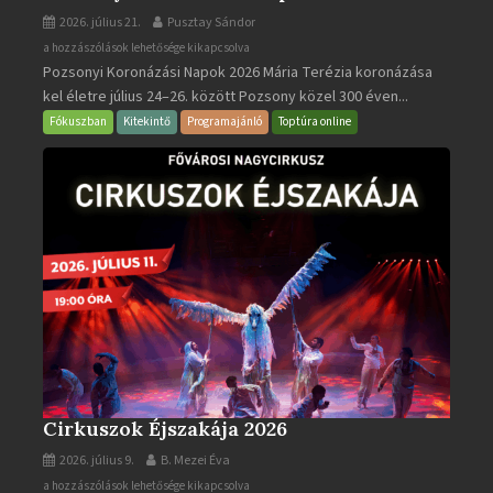
2026. július 21.
Pusztay Sándor
Pozsonyi
a hozzászólások lehetősége kikapcsolva
Pozsonyi Koronázási Napok 2026 Mária Terézia koronázása
Koronázási
kel életre július 24–26. között Pozsony közel 300 éven...
Napok
bejegyzéshez
Fókuszban
Kitekintő
Programajánló
Toptúra online
Cirkuszok Éjszakája 2026
2026. július 9.
B. Mezei Éva
Cirkuszok
a hozzászólások lehetősége kikapcsolva