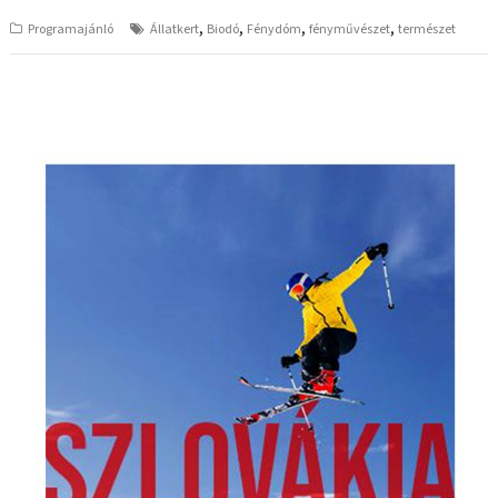
,
,
,
,
Programajánló
Állatkert
Biodó
Fénydóm
fényművészet
természet