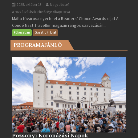
2025. október 13.
Nagy József
Valletta
a hozzászólások lehetősége kikapcsolva
Málta fővárosa nyerte el a Readers’ Choice Awards díjat A
lett
Condé Nast Traveller magazin rangos szavazásán...
Európa
legjobb
Fókuszban
Gasztro / Hotel
városa
PROGRAMAJÁNLÓ
2025-
ben
bejegyzéshez
Pozsonyi Koronázási Napok