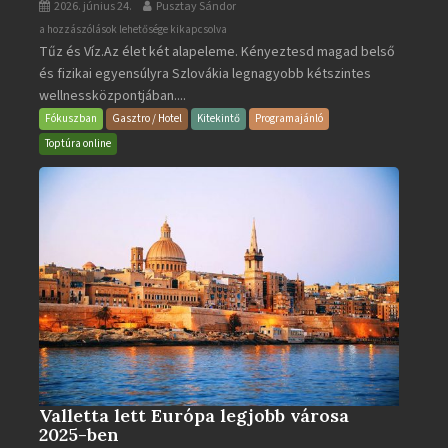
2026. június 24.
Pusztay Sándor
Aquacity
a hozzászólások lehetősége kikapcsolva
Tűz és Víz.Az élet két alapeleme. Kényeztesd magad belső
Poprad
és fizikai egyensúlyra Szlovákia legnagyobb kétszintes
·
wellnessközpontjában....
Wellness
és
Fókuszban
Gasztro / Hotel
Kitekintő
Programajánló
Gyógyfürdő
Toptúra online
bejegyzéshez
Valletta lett Európa legjobb városa
2025-ben