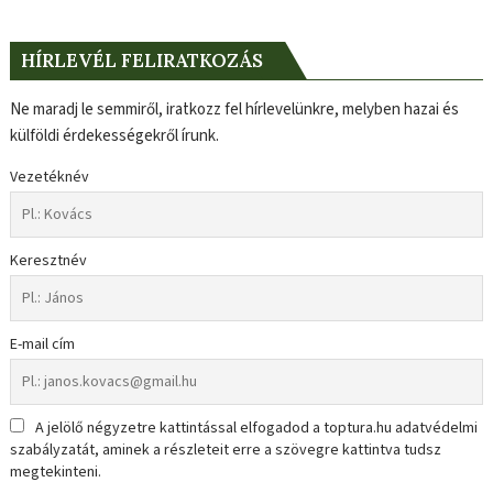
HÍRLEVÉL FELIRATKOZÁS
Ne maradj le semmiről, iratkozz fel hírlevelünkre, melyben hazai és
külföldi érdekességekről írunk.
Vezetéknév
Keresztnév
E-mail cím
A jelölő négyzetre kattintással elfogadod a toptura.hu adatvédelmi
szabályzatát, aminek a részleteit erre a szövegre kattintva tudsz
megtekinteni.