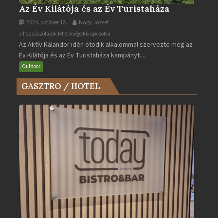
Az Év Kilátója és az Év Turistaháza
2024. október 12.
Nagy József
Az
a hozzászólások lehetősége kikapcsolva
Az Aktív Kalandor idén ötödik alkalommal szervezte meg az
Év
Év Kilátója és az Év Turistaháza kampányt....
Kilátója
és
Outdoor
az
GASZTRO / HOTEL
Év
Turistaháza
bejegyzéshez