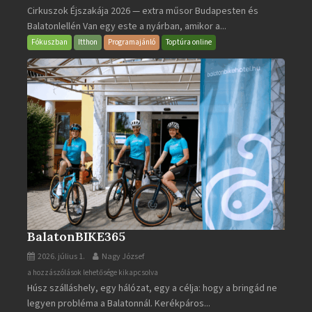
Cirkuszok Éjszakája 2026 — extra műsor Budapesten és
Éjszakája
Balatonlellén Van egy este a nyárban, amikor a...
2026
bejegyzéshez
Fókuszban
Itthon
Programajánló
Toptúra online
BalatonBIKE365
2026. július 1.
Nagy József
BalatonBIKE365
a hozzászólások lehetősége kikapcsolva
Húsz szálláshely, egy hálózat, egy a célja: hogy a bringád ne
bejegyzéshez
legyen probléma a Balatonnál. Kerékpáros...