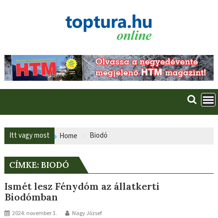
Skip
to
content
Itt vagy most
Biodó
Home
CÍMKE:
BIODÓ
Ismét lesz Fénydóm az állatkerti
Biodómban
2024. november 3.
Nagy József