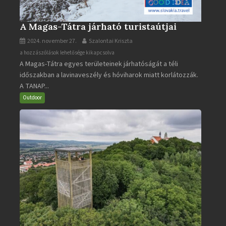
A Magas-Tátra járható turistaútjai
2024. november 27.
Szalontai Kriszta
A
a hozzászólások lehetősége kikapcsolva
A Magas-Tátra egyes területeinek járhatóságát a téli
Magas-
időszakban a lavinaveszély és hóviharok miatt korlátozzák.
Tátra
A TANAP...
járható
turistaútjai
Outdoor
bejegyzéshez