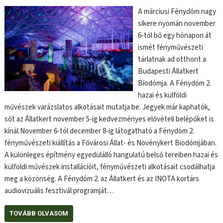
A márciusi Fénydóm nagy
sikere nyomán november
6-tól bő egy hónapon át
ismét fényművészeti
tárlatnak ad otthont a
Budapesti Állatkert
Biodómja. A Fénydóm 2.
hazai és külföldi
művészek varázslatos alkotásait mutatja be. Jegyek már kaphatók,
sőt az Állatkert november 5-ig kedvezményes elővételi belépőket is
kínál.November 6-tól december 8-ig látogatható a Fénydóm 2.
fényművészeti kiállítás a Fővárosi Állat- és Növénykert Biodómjában.
A különleges építmény egyedülálló hangulatú belső tereiben hazai és
külföldi művészek installációit, fényművészeti alkotásait csodálhatja
meg a közönség. A Fénydóm 2. az Állatkert és az INOTA kortárs
audiovizuális fesztivál programját…
TOVÁBB OLVASOM