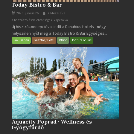
Today Bistro & Bar
2026. június 26.
B. Mezei Éva
Today
a hozzászólások lehetősége kikapcsolva
Új bisztrókoncepcióval indít a Danubius Hotels– négy
Bistro
helyszínen nyílt meg a Today Bistro & Bar Egységes...
&
Bar
Fókuszban
Gasztro / Hotel
Itthon
Toptúra online
bejegyzéshez
Aquacity Poprad · Wellness és
Gyógyfürdő