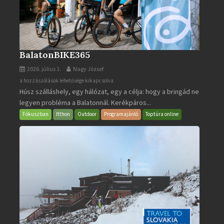
BalatonBIKE365
2026. július 1.
Nagy József
BalatonBIKE365
a hozzászólások lehetősége kikapcsolva
Húsz szálláshely, egy hálózat, egy a célja: hogy a bringád ne
bejegyzéshez
legyen probléma a Balatonnál. Kerékpáros...
Fókuszban
Itthon
Outdoor
Programajánló
Toptúra online