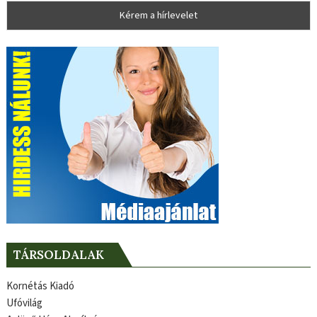
TÁRSOLDALAK
Kornétás Kiadó
Ufóvilág