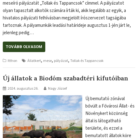
meseíró pályázatát „Tollak és Tappancsok” címmel. A pályázatot
olyan tapasztalt alkotók számára írták ki, akik legalább az egyik, a
hivatalos pályázati felhívásban megjelölt írószervezet tagságába
tartoznak. A pályamunkák leadási határideje augusztus 1-jén járt le,
jelenleg pedig…
TOVÁBB OLVASOM
,
,
,
Itthon
Állatkert
mese
pályázat
Tollak és Tappancsok
Új állatok a Biodóm szabadtéri kifutóiban
2024. augusztus 26.
Nagy József
Új bemutató zónával
bővült a Fővárosi Állat- és
Növénykert közönség
által is látogatható
területe, és ezzel a
bemutatott állatok köre