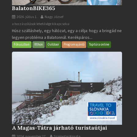
BalatonBIKE365
2026. július 1.
Nagy József
BalatonBIKE365
a hozzászólások lehetősége kikapcsolva
Húsz szálláshely, egy hálózat, egy a célja: hogy a bringád ne
bejegyzéshez
legyen probléma a Balatonnál. Kerékpáros...
Fókuszban
Itthon
Outdoor
Programajánló
Toptúra online
A Magas-Tátra járható turistaútjai
2024. november 27.
Szalontai Kriszta