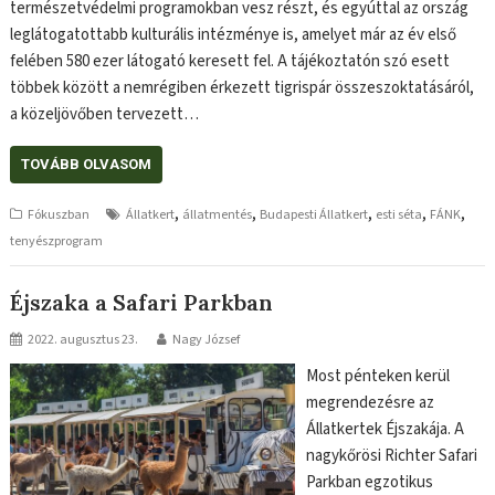
természetvédelmi programokban vesz részt, és egyúttal az ország
leglátogatottabb kulturális intézménye is, amelyet már az év első
felében 580 ezer látogató keresett fel. A tájékoztatón szó esett
többek között a nemrégiben érkezett tigrispár összeszoktatásáról,
a közeljövőben tervezett…
TOVÁBB OLVASOM
,
,
,
,
,
Fókuszban
Állatkert
állatmentés
Budapesti Állatkert
esti séta
FÁNK
tenyészprogram
Éjszaka a Safari Parkban
2022. augusztus 23.
Nagy József
Most pénteken kerül
megrendezésre az
Állatkertek Éjszakája. A
nagykőrösi Richter Safari
Parkban egzotikus