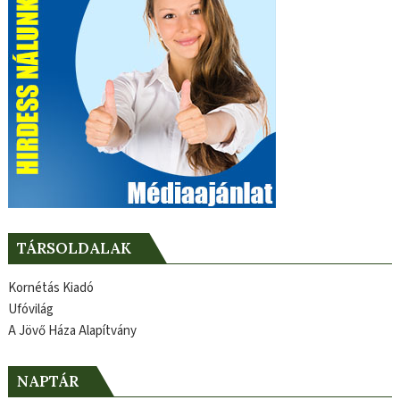
TÁRSOLDALAK
Kornétás Kiadó
Ufóvilág
A Jövő Háza Alapítvány
NAPTÁR