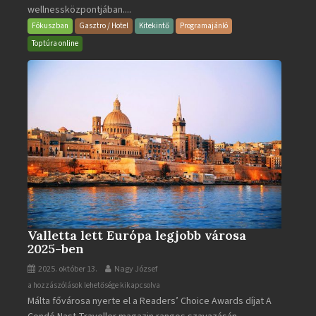
wellnessközpontjában....
Wellness
és
Fókuszban
Gasztro / Hotel
Kitekintő
Programajánló
Gyógyfürdő
Toptúra online
bejegyzéshez
Valletta lett Európa legjobb városa
2025-ben
2025. október 13.
Nagy József
Valletta
a hozzászólások lehetősége kikapcsolva
Málta fővárosa nyerte el a Readers’ Choice Awards díjat A
lett
Európa