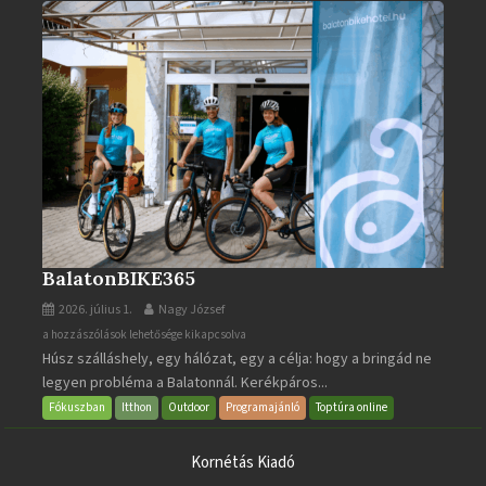
BalatonBIKE365
2026. július 1.
Nagy József
BalatonBIKE365
a hozzászólások lehetősége kikapcsolva
Húsz szálláshely, egy hálózat, egy a célja: hogy a bringád ne
bejegyzéshez
legyen probléma a Balatonnál. Kerékpáros...
Fókuszban
Itthon
Outdoor
Programajánló
Toptúra online
Kornétás Kiadó