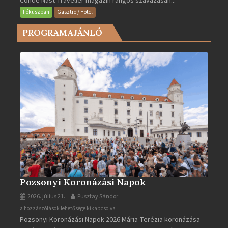
Condé Nast Traveller magazin rangos szavazásán...
legjobb
Fókuszban
Gasztro / Hotel
városa
PROGRAMAJÁNLÓ
2025-
ben
bejegyzéshez
Pozsonyi Koronázási Napok
2026. július 21.
Pusztay Sándor
Pozsonyi
a hozzászólások lehetősége kikapcsolva
Pozsonyi Koronázási Napok 2026 Mária Terézia koronázása
Koronázási