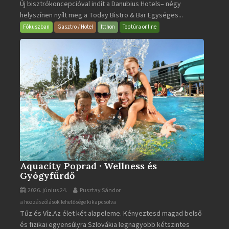
Új bisztrókoncepcióval indít a Danubius Hotels– négy
Bistro
helyszínen nyílt meg a Today Bistro & Bar Egységes...
&
Bar
Fókuszban
Gasztro / Hotel
Itthon
Toptúra online
bejegyzéshez
Aquacity Poprad · Wellness és
Gyógyfürdő
2026. június 24.
Pusztay Sándor
Aquacity
a hozzászólások lehetősége kikapcsolva
Tűz és Víz.Az élet két alapeleme. Kényeztesd magad belső
Poprad
és fizikai egyensúlyra Szlovákia legnagyobb kétszintes
·