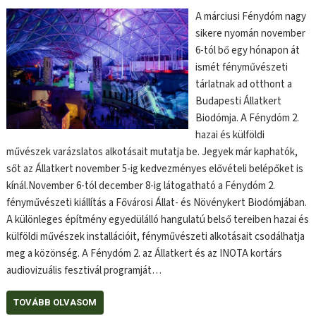
A márciusi Fénydóm nagy
sikere nyomán november
6-tól bő egy hónapon át
ismét fényművészeti
tárlatnak ad otthont a
Budapesti Állatkert
Biodómja. A Fénydóm 2.
hazai és külföldi
művészek varázslatos alkotásait mutatja be. Jegyek már kaphatók,
sőt az Állatkert november 5-ig kedvezményes elővételi belépőket is
kínál.November 6-tól december 8-ig látogatható a Fénydóm 2.
fényművészeti kiállítás a Fővárosi Állat- és Növénykert Biodómjában.
A különleges építmény egyedülálló hangulatú belső tereiben hazai és
külföldi művészek installációit, fényművészeti alkotásait csodálhatja
meg a közönség. A Fénydóm 2. az Állatkert és az INOTA kortárs
audiovizuális fesztivál programját…
TOVÁBB OLVASOM