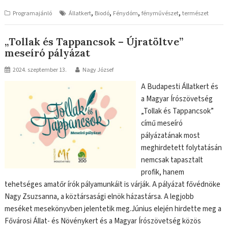
,
,
,
,
Programajánló
Állatkert
Biodó
Fénydóm
fényművészet
természet
„Tollak és Tappancsok – Újratöltve”
meseíró pályázat
2024. szeptember 13.
Nagy József
A Budapesti Állatkert és
a Magyar Írószövetség
„Tollak és Tappancsok”
című meseíró
pályázatának most
meghirdetett folytatásán
nemcsak tapasztalt
profik, hanem
tehetséges amatőr írók pályamunkáit is várják. A pályázat fővédnöke
Nagy Zsuzsanna, a köztársasági elnök házastársa. A legjobb
meséket mesekönyvben jelentetik meg.Június elején hirdette meg a
Fővárosi Állat- és Növénykert és a Magyar Írószövetség közös