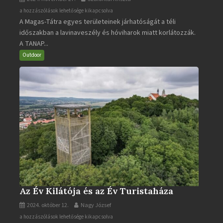
A
a hozzászólások lehetősége kikapcsolva
A Magas-Tátra egyes területeinek járhatóságát a téli
Magas-
időszakban a lavinaveszély és hóviharok miatt korlátozzák.
Tátra
A TANAP...
járható
turistaútjai
Outdoor
bejegyzéshez
Az Év Kilátója és az Év Turistaháza
2024. október 12.
Nagy József
Az
a hozzászólások lehetősége kikapcsolva