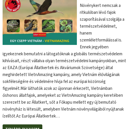
Növénykert nemcsak a
ritkulóban lévő fajok
szaporításával szolgálja a
természetvédelmet,
hanem
szemléletformálással is.
Ennek jegyében
igyekeznek bemutatni a látogatóknak a globális természetvédelem
kihívásait, részt vállalva olyan természetvédelmi kampányokban, mint
az EAZA (Európai Állatkertek és Akváriumok Szövetsége) által
meghirdetett VietnAmazing kampány, amely Vietnám élővilágának
sokféleségére és védelmére hívja fel az európai közönség
figyelmét.Már láthatók azok az újonnan érkezett, Vietnámban
őshonos állatfajok, amelyeket az VietnAmazing kampány keretében
szerezett be az Állatkert, sőt a Főkapu mellett egy új bemutató
növényház is létesült, amelyben Vietnám növényvilágából nyújtanak
ízelítőt.Az Európai Állatkertek…