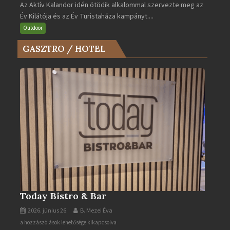
Az Aktív Kalandor idén ötödik alkalommal szervezte meg az
Év
Év Kilátója és az Év Turistaháza kampányt....
Kilátója
és
Outdoor
az
GASZTRO / HOTEL
Év
Turistaháza
bejegyzéshez
Today Bistro & Bar
2026. június 26.
B. Mezei Éva
Today
a hozzászólások lehetősége kikapcsolva