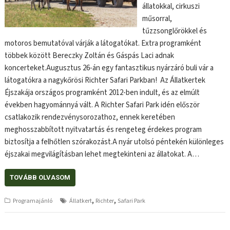
állatokkal, cirkuszi
műsorral,
tűzzsonglőrökkel és
motoros bemutatóval várják a látogatókat. Extra programként
többek között Bereczky Zoltán és Gáspás Laci adnak
koncerteket.Augusztus 26-án egy fantasztikus nyárzáró buli vár a
látogatókra a nagykőrösi Richter Safari Parkban! Az Állatkertek
Éjszakája országos programként 2012-ben indult, és az elmúlt
években hagyománnyá vált. A Richter Safari Park idén először
csatlakozik rendezvénysorozathoz, ennek keretében
meghosszabbított nyitvatartás és rengeteg érdekes program
biztosítja a felhőtlen szórakozást.A nyár utolsó péntekén különleges
éjszakai megvilágításban lehet megtekinteni az állatokat. A…
TOVÁBB OLVASOM
,
,
Programajánló
Állatkert
Richter
Safari Park