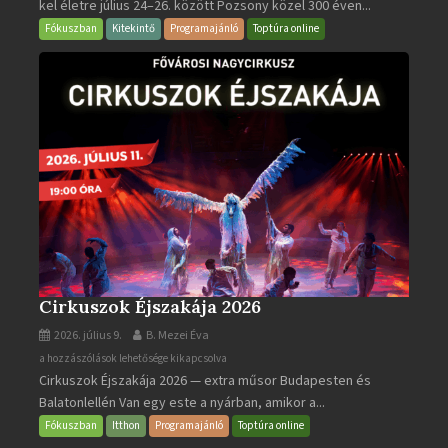
kel életre július 24–26. között Pozsony közel 300 éven...
Napok
bejegyzéshez
Fókuszban
Kitekintő
Programajánló
Toptúra online
Cirkuszok Éjszakája 2026
2026. július 9.
B. Mezei Éva
Cirkuszok
a hozzászólások lehetősége kikapcsolva
Cirkuszok Éjszakája 2026 — extra műsor Budapesten és
Éjszakája
Balatonlellén Van egy este a nyárban, amikor a...
2026
bejegyzéshez
Fókuszban
Itthon
Programajánló
Toptúra online