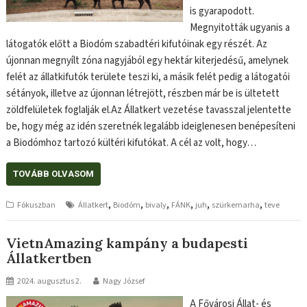
is gyarapodott.
Megnyitották ugyanis a
látogatók előtt a Biodóm szabadtéri kifutóinak egy részét. Az
újonnan megnyílt zóna nagyjából egy hektár kiterjedésű, amelynek
felét az állatkifutók területe teszi ki, a másik felét pedig a látogatói
sétányok, illetve az újonnan létrejött, részben már be is ültetett
zöldfelületek foglalják el.Az Állatkert vezetése tavasszal jelentette
be, hogy még az idén szeretnék legalább ideiglenesen benépesíteni
a Biodómhoz tartozó kültéri kifutókat. A cél az volt, hogy…
TOVÁBB OLVASOM
,
,
,
,
,
,
Fókuszban
Állatkert
Biodóm
bivaly
FÁNK
juh
szürkemarha
teve
VietnAmazing kampány a budapesti
Állatkertben
2024. augusztus 2.
Nagy József
A Fővárosi Állat- és