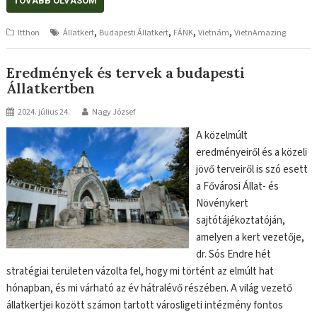
TOVÁBB OLVASOM
,
,
,
,
Itthon
Állatkert
Budapesti Állatkert
FÁNK
Vietnám
VietnAmazing
Eredmények és tervek a budapesti
Állatkertben
2024. július 24.
Nagy József
A közelmúlt
eredményeiről és a közeli
jövő terveiről is szó esett
a Fővárosi Állat- és
Növénykert
sajtótájékoztatóján,
amelyen a kert vezetője,
dr. Sós Endre hét
stratégiai területen vázolta fel, hogy mi történt az elmúlt hat
hónapban, és mi várható az év hátralévő részében. A világ vezető
állatkertjei között számon tartott városligeti intézmény fontos