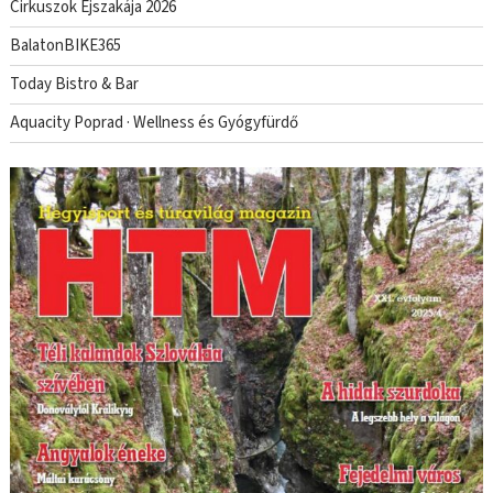
Cirkuszok Éjszakája 2026
BalatonBIKE365
Today Bistro & Bar
Aquacity Poprad · Wellness és Gyógyfürdő