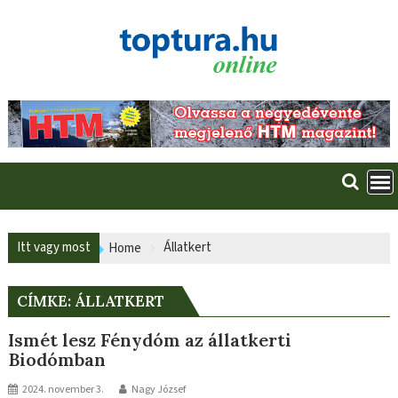
Skip
to
content
Itt vagy most
Állatkert
Home
CÍMKE:
ÁLLATKERT
Ismét lesz Fénydóm az állatkerti
Biodómban
2024. november 3.
Nagy József