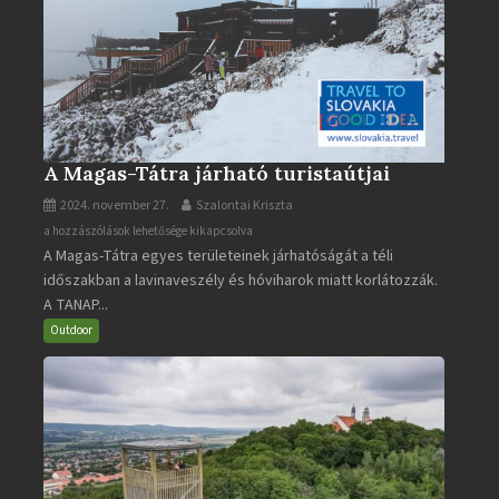
A Magas-Tátra járható turistaútjai
2024. november 27.
Szalontai Kriszta
A
a hozzászólások lehetősége kikapcsolva
A Magas-Tátra egyes területeinek járhatóságát a téli
Magas-
időszakban a lavinaveszély és hóviharok miatt korlátozzák.
Tátra
A TANAP...
járható
turistaútjai
Outdoor
bejegyzéshez