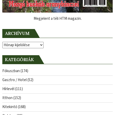
Megjelent a téli HTM magazin.
ARCHÍVUM
Archívum
KATEGÓRIÁK
Fókuszban
(174)
Gasztro / Hotel
(52)
Hírlevél
(111)
Itthon
(152)
Kitekintő
(168)