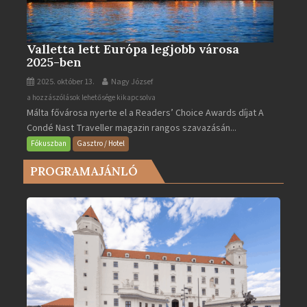
Valletta lett Európa legjobb városa
2025-ben
2025. október 13.
Nagy József
Valletta
a hozzászólások lehetősége kikapcsolva
Málta fővárosa nyerte el a Readers’ Choice Awards díjat A
lett
Condé Nast Traveller magazin rangos szavazásán...
Európa
legjobb
Fókuszban
Gasztro / Hotel
városa
PROGRAMAJÁNLÓ
2025-
ben
bejegyzéshez