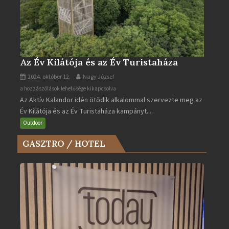
Az Év Kilátója és az Év Turistaháza
2024. október 12.
Nagy József
Az
a hozzászólások lehetősége kikapcsolva
Az Aktív Kalandor idén ötödik alkalommal szervezte meg az
Év
Év Kilátója és az Év Turistaháza kampányt....
Kilátója
és
Outdoor
az
GASZTRO / HOTEL
Év
Turistaháza
bejegyzéshez