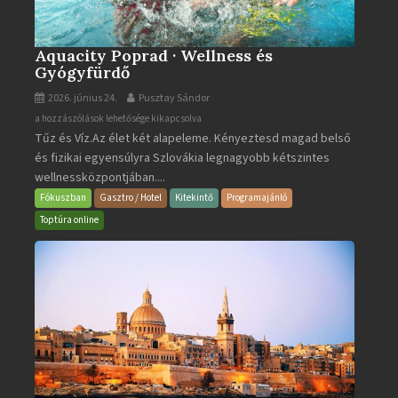
Aquacity Poprad · Wellness és
Gyógyfürdő
2026. június 24.
Pusztay Sándor
Aquacity
a hozzászólások lehetősége kikapcsolva
Tűz és Víz.Az élet két alapeleme. Kényeztesd magad belső
Poprad
és fizikai egyensúlyra Szlovákia legnagyobb kétszintes
·
wellnessközpontjában....
Wellness
és
Fókuszban
Gasztro / Hotel
Kitekintő
Programajánló
Gyógyfürdő
Toptúra online
bejegyzéshez