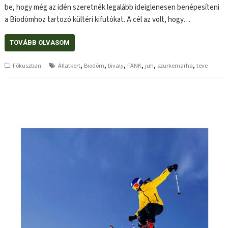
be, hogy még az idén szeretnék legalább ideiglenesen benépesíteni
a Biodómhoz tartozó kültéri kifutókat. A cél az volt, hogy…
TOVÁBB OLVASOM
,
,
,
,
,
,
Fókuszban
Állatkert
Biodóm
bivaly
FÁNK
juh
szürkemarha
teve