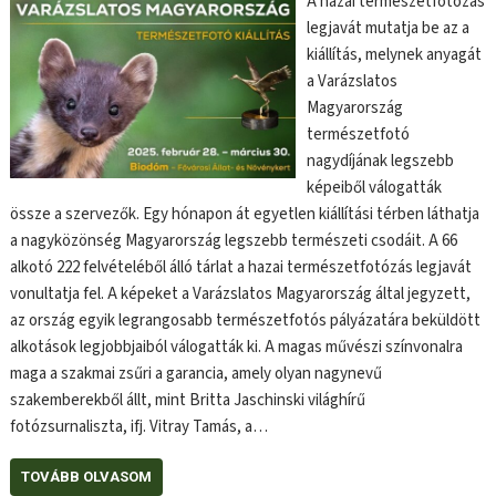
A hazai természetfotózás
legjavát mutatja be az a
kiállítás, melynek anyagát
a Varázslatos
Magyarország
természetfotó
nagydíjának legszebb
képeiből válogatták
össze a szervezők. Egy hónapon át egyetlen kiállítási térben láthatja
a nagyközönség Magyarország legszebb természeti csodáit. A 66
alkotó 222 felvételéből álló tárlat a hazai természetfotózás legjavát
vonultatja fel. A képeket a Varázslatos Magyarország által jegyzett,
az ország egyik legrangosabb természetfotós pályázatára beküldött
alkotások legjobbjaiból válogatták ki. A magas művészi színvonalra
maga a szakmai zsűri a garancia, amely olyan nagynevű
szakemberekből állt, mint Britta Jaschinski világhírű
fotózsurnaliszta, ifj. Vitray Tamás, a…
TOVÁBB OLVASOM