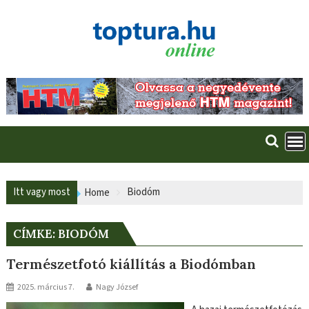
Skip
to
content
Itt vagy most
Biodóm
Home
CÍMKE:
BIODÓM
Természetfotó kiállítás a Biodómban
2025. március 7.
Nagy József