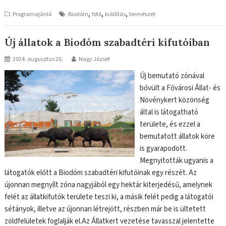
,
,
,
Programajánló
Biodóm
fotó
kiállítás
természet
Új állatok a Biodóm szabadtéri kifutóiban
2024. augusztus 26.
Nagy József
Új bemutató zónával
bővült a Fővárosi Állat- és
Növénykert közönség
által is látogatható
területe, és ezzel a
bemutatott állatok köre
is gyarapodott.
Megnyitották ugyanis a
látogatók előtt a Biodóm szabadtéri kifutóinak egy részét. Az
újonnan megnyílt zóna nagyjából egy hektár kiterjedésű, amelynek
felét az állatkifutók területe teszi ki, a másik felét pedig a látogatói
sétányok, illetve az újonnan létrejött, részben már be is ültetett
zöldfelületek foglalják el.Az Állatkert vezetése tavasszal jelentette