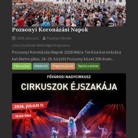
Pozsonyi Koronázási Napok
2026. július 21.
Pusztay Sándor
Pozsonyi
a hozzászólások lehetősége kikapcsolva
Pozsonyi Koronázási Napok 2026 Mária Terézia koronázása
Koronázási
kel életre július 24–26. között Pozsony közel 300 éven...
Napok
bejegyzéshez
Fókuszban
Kitekintő
Programajánló
Toptúra online