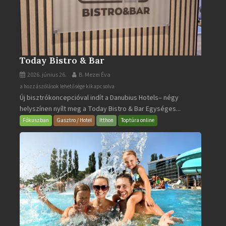
Today Bistro & Bar
2026. június 26.
B. Mezei Éva
Today
a hozzászólások lehetősége kikapcsolva
Új bisztrókoncepcióval indít a Danubius Hotels– négy
Bistro
helyszínen nyílt meg a Today Bistro & Bar Egységes...
&
Bar
Fókuszban
Gasztro / Hotel
Itthon
Toptúra online
bejegyzéshez