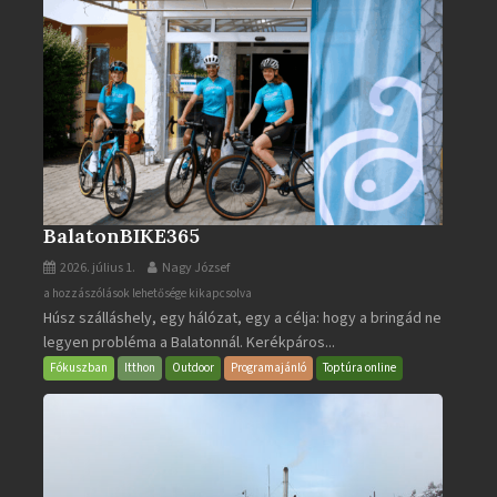
BalatonBIKE365
2026. július 1.
Nagy József
BalatonBIKE365
a hozzászólások lehetősége kikapcsolva
Húsz szálláshely, egy hálózat, egy a célja: hogy a bringád ne
bejegyzéshez
legyen probléma a Balatonnál. Kerékpáros...
Fókuszban
Itthon
Outdoor
Programajánló
Toptúra online