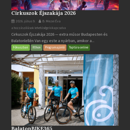
Cirkuszok Éjszakája 2026
2026. július 9.
B. Mezei Éva
Cirkuszok
a hozzászólások lehetősége kikapcsolva
Cirkuszok Éjszakája 2026 — extra műsor Budapesten és
Éjszakája
Balatonlellén Van egy este a nyárban, amikor a...
2026
bejegyzéshez
Fókuszban
Itthon
Programajánló
Toptúra online
BalatonBIKE365