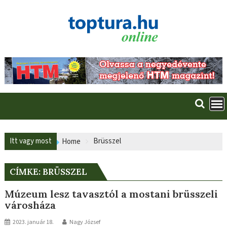
Skip
to
content
Itt vagy most
Brüsszel
Home
CÍMKE:
BRÜSSZEL
Múzeum lesz tavasztól a mostani brüsszeli
városháza
2023. január 18.
Nagy József