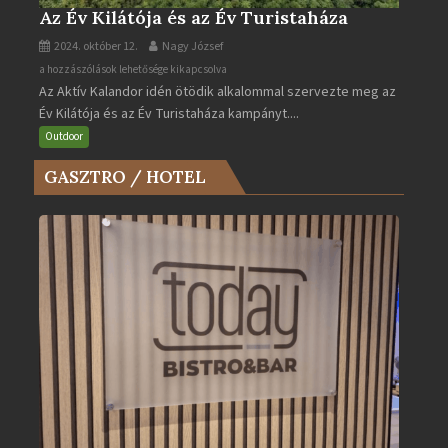
Az Év Kilátója és az Év Turistaháza
2024. október 12.
Nagy József
Az
a hozzászólások lehetősége kikapcsolva
Az Aktív Kalandor idén ötödik alkalommal szervezte meg az
Év
Év Kilátója és az Év Turistaháza kampányt....
Kilátója
és
Outdoor
az
GASZTRO / HOTEL
Év
Turistaháza
bejegyzéshez