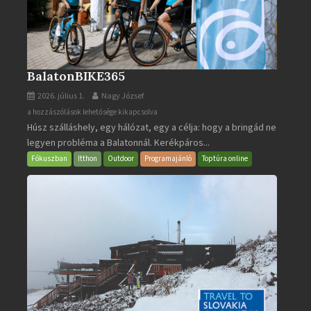
BalatonBIKE365
2026. július 1.
Nagy József
BalatonBIKE365
a hozzászólások lehetősége kikapcsolva
Húsz szálláshely, egy hálózat, egy a célja: hogy a bringád ne
bejegyzéshez
legyen probléma a Balatonnál. Kerékpáros...
Fókuszban
Itthon
Outdoor
Programajánló
Toptúra online