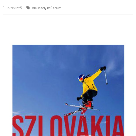
,
Kitekintő
Brüsszel
múzeum