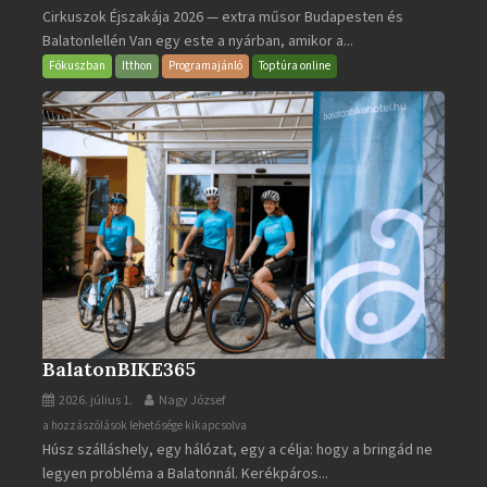
Cirkuszok Éjszakája 2026 — extra műsor Budapesten és
Éjszakája
Balatonlellén Van egy este a nyárban, amikor a...
2026
bejegyzéshez
Fókuszban
Itthon
Programajánló
Toptúra online
BalatonBIKE365
2026. július 1.
Nagy József
BalatonBIKE365
a hozzászólások lehetősége kikapcsolva
Húsz szálláshely, egy hálózat, egy a célja: hogy a bringád ne
bejegyzéshez
legyen probléma a Balatonnál. Kerékpáros...