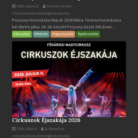
2026. július 21.
Pusztay Sándor
Pozsonyi
a hozzászólások lehetősége kikapcsolva
Pozsonyi Koronázási Napok 2026 Mária Terézia koronázása
Koronázási
kel életre július 24–26. között Pozsony közel 300 éven...
Napok
bejegyzéshez
Fókuszban
Kitekintő
Programajánló
Toptúra online
Cirkuszok Éjszakája 2026
2026. július 9.
B. Mezei Éva
Cirkuszok
a hozzászólások lehetősége kikapcsolva