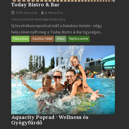
Today Bistro & Bar
2026. június 26.
B. Mezei Éva
Today
a hozzászólások lehetősége kikapcsolva
Új bisztrókoncepcióval indít a Danubius Hotels– négy
Bistro
helyszínen nyílt meg a Today Bistro & Bar Egységes...
&
Bar
Fókuszban
Gasztro / Hotel
Itthon
Toptúra online
bejegyzéshez
Aquacity Poprad · Wellness és
Gyógyfürdő