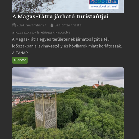
A Magas-Tátra járható turistaútjai
2024. november 27.
Szalontai Kriszta
A
a hozzászólások lehetősége kikapcsolva
A Magas-Tátra egyes területeinek járhatóságát a téli
Magas-
időszakban a lavinaveszély és hóviharok miatt korlátozzák.
Tátra
A TANAP...
járható
turistaútjai
Outdoor
bejegyzéshez