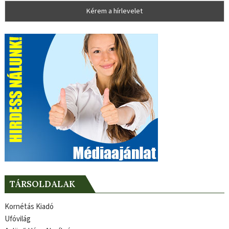
TÁRSOLDALAK
Kornétás Kiadó
Ufóvilág