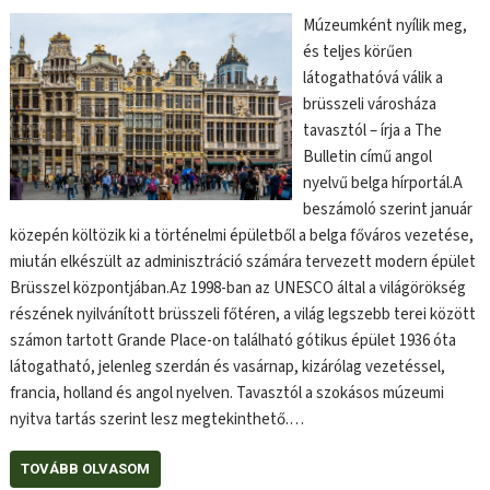
Múzeumként nyílik meg,
és teljes körűen
látogathatóvá válik a
brüsszeli városháza
tavasztól – írja a The
Bulletin című angol
nyelvű belga hírportál.A
beszámoló szerint január
közepén költözik ki a történelmi épületből a belga főváros vezetése,
miután elkészült az adminisztráció számára tervezett modern épület
Brüsszel központjában.Az 1998-ban az UNESCO által a világörökség
részének nyilvánított brüsszeli főtéren, a világ legszebb terei között
számon tartott Grande Place-on található gótikus épület 1936 óta
látogatható, jelenleg szerdán és vasárnap, kizárólag vezetéssel,
francia, holland és angol nyelven. Tavasztól a szokásos múzeumi
nyitva tartás szerint lesz megtekinthető.…
TOVÁBB OLVASOM