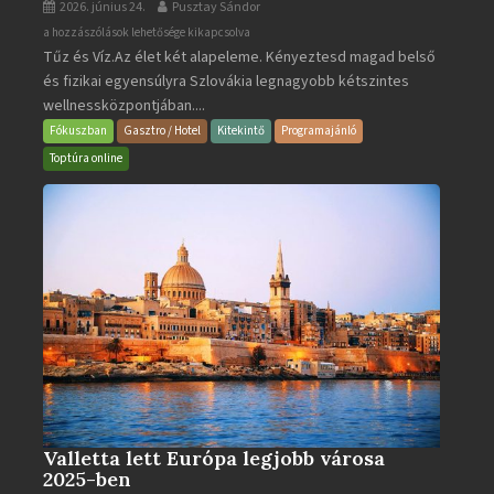
2026. június 24.
Pusztay Sándor
Aquacity
a hozzászólások lehetősége kikapcsolva
Tűz és Víz.Az élet két alapeleme. Kényeztesd magad belső
Poprad
és fizikai egyensúlyra Szlovákia legnagyobb kétszintes
·
wellnessközpontjában....
Wellness
és
Fókuszban
Gasztro / Hotel
Kitekintő
Programajánló
Gyógyfürdő
Toptúra online
bejegyzéshez
Valletta lett Európa legjobb városa
2025-ben