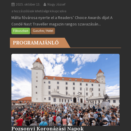
2025. október 13.
Nagy József
Valletta
a hozzászólások lehetősége kikapcsolva
Málta fővárosa nyerte el a Readers’ Choice Awards díjat A
lett
Condé Nast Traveller magazin rangos szavazásán...
Európa
legjobb
Fókuszban
Gasztro / Hotel
városa
PROGRAMAJÁNLÓ
2025-
ben
bejegyzéshez
Pozsonyi Koronázási Napok