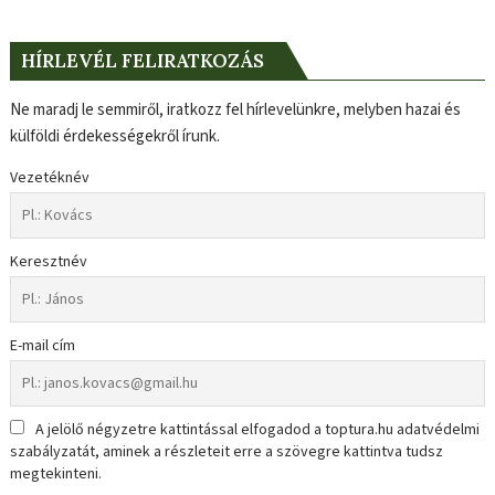
HÍRLEVÉL FELIRATKOZÁS
Ne maradj le semmiről, iratkozz fel hírlevelünkre, melyben hazai és
külföldi érdekességekről írunk.
Vezetéknév
Keresztnév
E-mail cím
A jelölő négyzetre kattintással elfogadod a toptura.hu adatvédelmi
szabályzatát, aminek a részleteit erre a szövegre kattintva tudsz
megtekinteni.