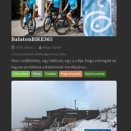
BalatonBIKE365
2026. július 1.
Nagy József
BalatonBIKE365
a hozzászólások lehetősége kikapcsolva
Húsz szálláshely, egy hálózat, egy a célja: hogy a bringád ne
bejegyzéshez
legyen probléma a Balatonnál. Kerékpáros...
Fókuszban
Itthon
Outdoor
Programajánló
Toptúra online