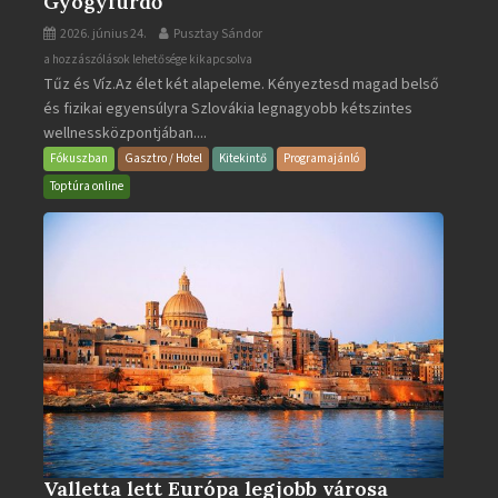
Gyógyfürdő
2026. június 24.
Pusztay Sándor
Aquacity
a hozzászólások lehetősége kikapcsolva
Tűz és Víz.Az élet két alapeleme. Kényeztesd magad belső
Poprad
és fizikai egyensúlyra Szlovákia legnagyobb kétszintes
·
wellnessközpontjában....
Wellness
és
Fókuszban
Gasztro / Hotel
Kitekintő
Programajánló
Gyógyfürdő
Toptúra online
bejegyzéshez
Valletta lett Európa legjobb városa