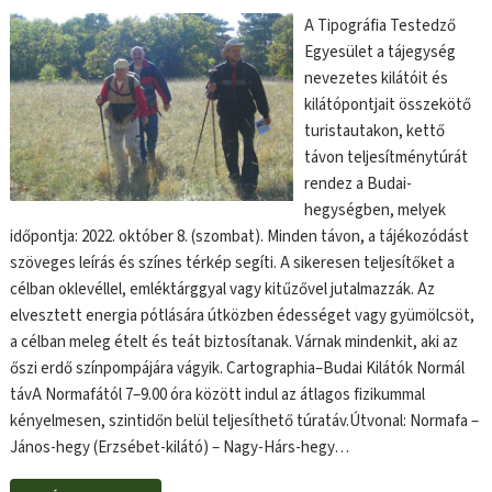
A Tipográfia Testedző
Egyesület a tájegység
nevezetes kilátóit és
kilátópontjait összekötő
turistautakon, kettő
távon teljesítménytúrát
rendez a Budai-
hegységben, melyek
időpontja: 2022. október 8. (szombat). Minden távon, a tájékozódást
szöveges leírás és színes térkép segíti. A sikeresen teljesítőket a
célban oklevéllel, emléktárggyal vagy kitűzővel jutalmazzák. Az
elvesztett energia pótlására útközben édességet vagy gyümölcsöt,
a célban meleg ételt és teát biztosítanak. Várnak mindenkit, aki az
őszi erdő színpompájára vágyik. Cartographia–Budai Kilátók Normál
távA Normafától 7–9.00 óra között indul az átlagos fizikummal
kényelmesen, szintidőn belül teljesíthető túratáv.Útvonal: Normafa –
János-hegy (Erzsébet-kilátó) – Nagy-Hárs-hegy…