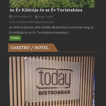
Az Év Kilátója és az Év Turistaháza
2024. október 12.
Nagy József
Az
a hozzászólások lehetősége kikapcsolva
Az Aktív Kalandor idén ötödik alkalommal szervezte meg az
Év
Év Kilátója és az Év Turistaháza kampányt....
Kilátója
és
Outdoor
az
GASZTRO / HOTEL
Év
Turistaháza
bejegyzéshez