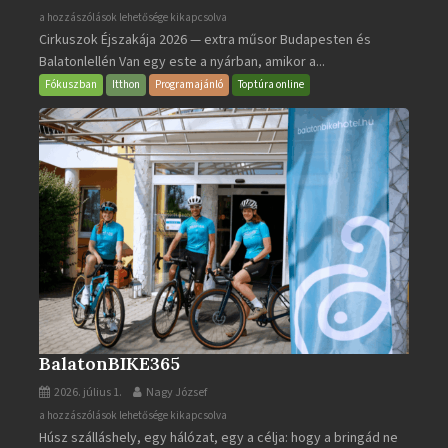
Cirkuszok
a hozzászólások lehetősége kikapcsolva
Cirkuszok Éjszakája 2026 — extra műsor Budapesten és
Éjszakája
Balatonlellén Van egy este a nyárban, amikor a...
2026
bejegyzéshez
Fókuszban
Itthon
Programajánló
Toptúra online
BalatonBIKE365
2026. július 1.
Nagy József
BalatonBIKE365
a hozzászólások lehetősége kikapcsolva
Húsz szálláshely, egy hálózat, egy a célja: hogy a bringád ne
bejegyzéshez