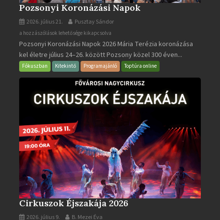
Pozsonyi Koronázási Napok
2026. július 21.
Pusztay Sándor
Pozsonyi
a hozzászólások lehetősége kikapcsolva
Pozsonyi Koronázási Napok 2026 Mária Terézia koronázása
Koronázási
kel életre július 24–26. között Pozsony közel 300 éven...
Napok
bejegyzéshez
Fókuszban
Kitekintő
Programajánló
Toptúra online
Cirkuszok Éjszakája 2026
2026. július 9.
B. Mezei Éva