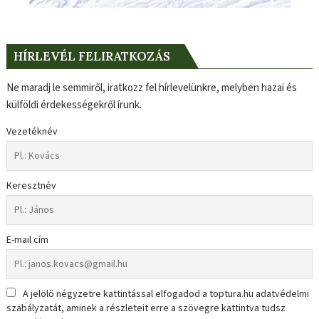
HÍRLEVÉL FELIRATKOZÁS
Ne maradj le semmiről, iratkozz fel hírlevelünkre, melyben hazai és
külföldi érdekességekről írunk.
Vezetéknév
Keresztnév
E-mail cím
A jelölő négyzetre kattintással elfogadod a toptura.hu adatvédelmi
szabályzatát, aminek a részleteit erre a szövegre kattintva tudsz