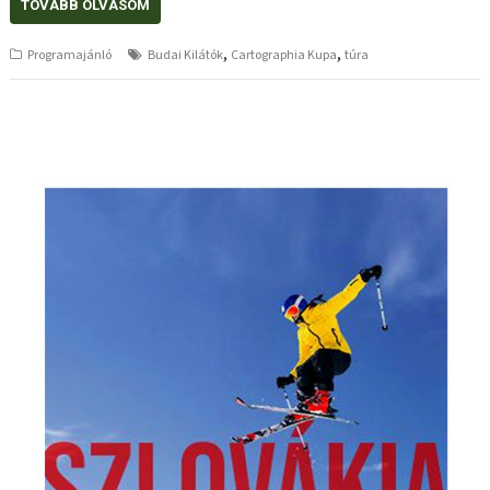
TOVÁBB OLVASOM
,
,
Programajánló
Budai Kilátók
Cartographia Kupa
túra