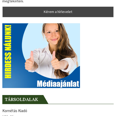
megtekinteni.
TÁRSOLDALAK
Kornétás Kiadó