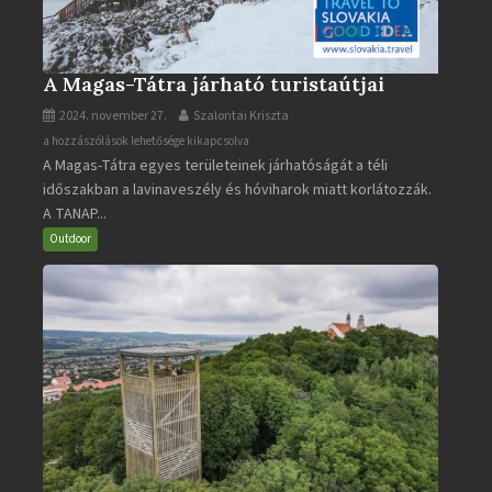
A Magas-Tátra járható turistaútjai
2024. november 27.
Szalontai Kriszta
A
a hozzászólások lehetősége kikapcsolva
A Magas-Tátra egyes területeinek járhatóságát a téli
Magas-
időszakban a lavinaveszély és hóviharok miatt korlátozzák.
Tátra
A TANAP...
járható
turistaútjai
Outdoor
bejegyzéshez