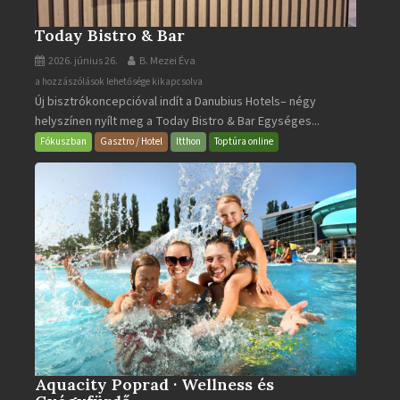
Today Bistro & Bar
2026. június 26.
B. Mezei Éva
Today
a hozzászólások lehetősége kikapcsolva
Új bisztrókoncepcióval indít a Danubius Hotels– négy
Bistro
helyszínen nyílt meg a Today Bistro & Bar Egységes...
&
Bar
Fókuszban
Gasztro / Hotel
Itthon
Toptúra online
bejegyzéshez
Aquacity Poprad · Wellness és