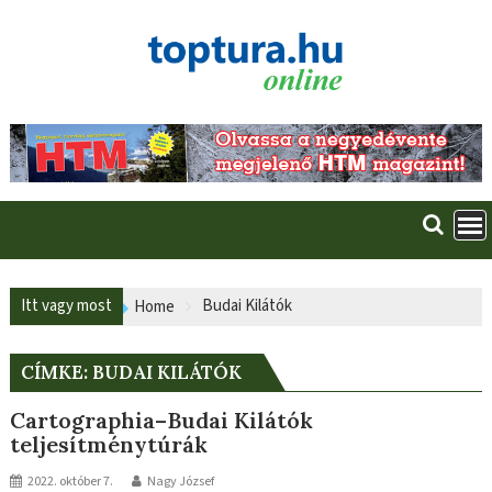
Skip
to
content
Itt vagy most
Budai Kilátók
Home
CÍMKE:
BUDAI KILÁTÓK
Cartographia–Budai Kilátók
teljesítménytúrák
2022. október 7.
Nagy József