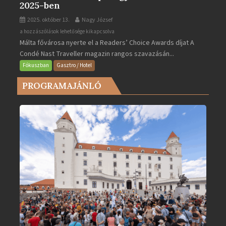
2025-ben
2025. október 13.
Nagy József
Valletta
a hozzászólások lehetősége kikapcsolva
Málta fővárosa nyerte el a Readers’ Choice Awards díjat A
lett
Condé Nast Traveller magazin rangos szavazásán...
Európa
legjobb
Fókuszban
Gasztro / Hotel
városa
PROGRAMAJÁNLÓ
2025-
ben
bejegyzéshez