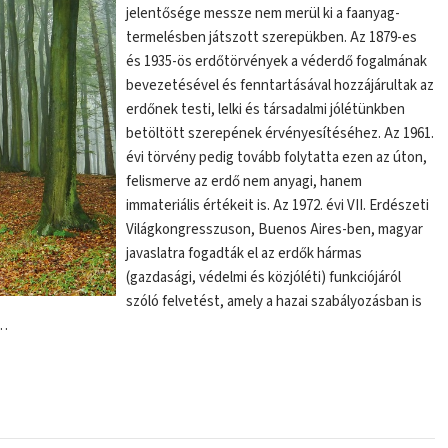
jelentősége messze nem merül ki a faanyag-
termelésben játszott szerepükben. Az 1879-es
és 1935-ös erdőtörvények a véderdő fogalmának
bevezetésével és fenntartásával hozzájárultak az
erdőnek testi, lelki és társadalmi jólétünkben
betöltött szerepének érvényesítéséhez. Az 1961.
évi törvény pedig tovább folytatta ezen az úton,
felismerve az erdő nem anyagi, hanem
immateriális értékeit is. Az 1972. évi VII. Erdészeti
Világkongresszuson, Buenos Aires-ben, magyar
javaslatra fogadták el az erdők hármas
(gazdasági, védelmi és közjóléti) funkciójáról
szóló felvetést, amely a hazai szabályozásban is
z…