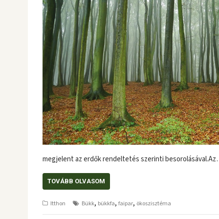
megjelent az erdők rendeltetés szerinti besorolásával.A
TOVÁBB OLVASOM
,
,
,
Itthon
Bükk
bükkfa
faipar
ökoszisztéma