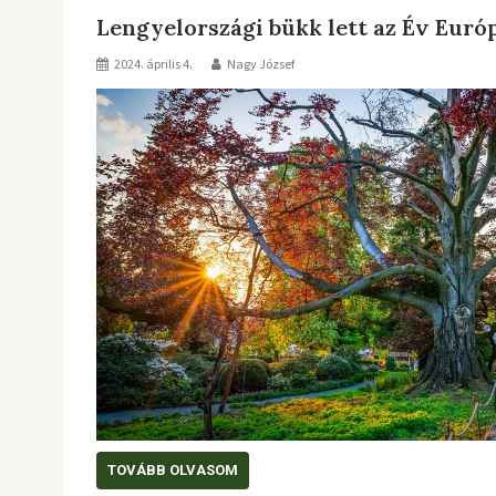
Lengyelországi bükk lett az Év Európ
2024. április 4.
Nagy József
TOVÁBB OLVASOM