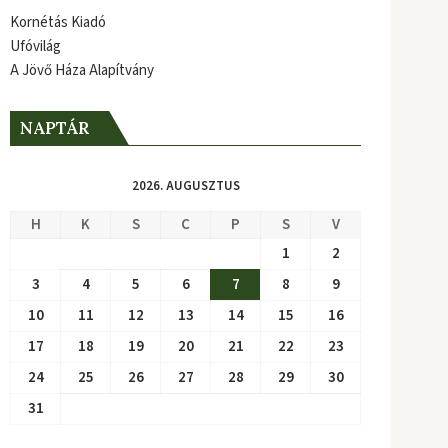
Kornétás Kiadó
Ufóvilág
A Jövő Háza Alapítvány
NAPTÁR
2026. AUGUSZTUS
H
K
S
C
P
S
V
1
2
3
4
5
6
7
8
9
10
11
12
13
14
15
16
17
18
19
20
21
22
23
24
25
26
27
28
29
30
31