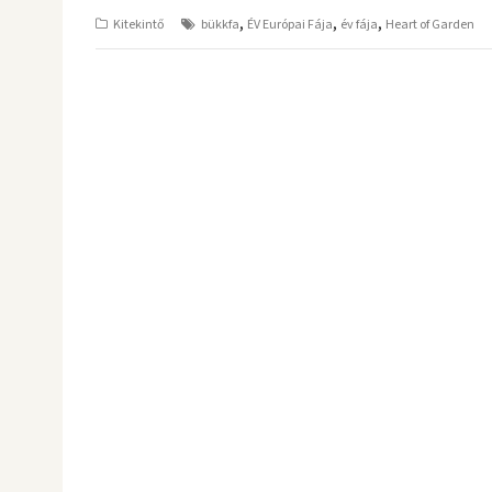
,
,
,
Kitekintő
bükkfa
ÉV Európai Fája
év fája
Heart of Garden