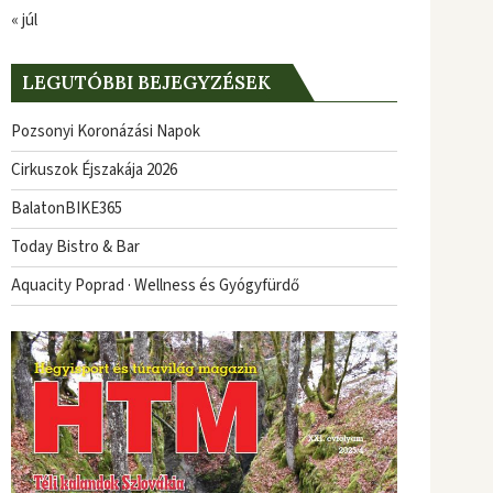
« júl
LEGUTÓBBI BEJEGYZÉSEK
Pozsonyi Koronázási Napok
Cirkuszok Éjszakája 2026
BalatonBIKE365
Today Bistro & Bar
Aquacity Poprad · Wellness és Gyógyfürdő