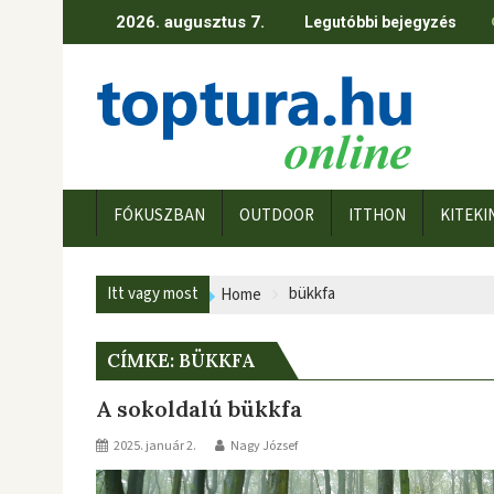
Skip
2026. augusztus 7.
Legutóbbi bejegyzés
to
content
FÓKUSZBAN
OUTDOOR
ITTHON
KITEKI
Itt vagy most
bükkfa
Home
CÍMKE:
BÜKKFA
A sokoldalú bükkfa
2025. január 2.
Nagy József