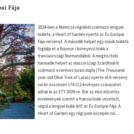
ai Fája
2024-ben a Niemcza régióból származó lengyel
bükkfa, a Heart of Garden nyerte az Év Európai
Fája versenyt. A második helyet egy másik bükkfa
foglalja el: a Bayeux-i könnyező bükk a
franciaországi Normandiából. A megtisztelő
harmadik helyet az olaszországi Szardíniáról
származó ezeréves lurasi olajfa (The Thousand-
year-old Olive Tree of Luras) nyerte el.A verseny
során összesen 174.112 érvényes szavazatot
adtak le az ETY 2024-re. Bár az első előzetes
eredmények szerint a francia bükk vezetett,
végül a lengyel bükk lett az Év Európai Fája. A
Heart of Garden egy régi park közepén nő.…