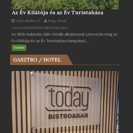
Az Év Kilátója és az Év Turistaháza
2024. október 12.
Nagy József
Az
a hozzászólások lehetősége kikapcsolva
Az Aktív Kalandor idén ötödik alkalommal szervezte meg az
Év
Év Kilátója és az Év Turistaháza kampányt....
Kilátója
és
Outdoor
az
GASZTRO / HOTEL
Év
Turistaháza
bejegyzéshez