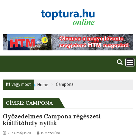
Skip
to
content
Itt vagy most
Campona
Home
CÍMKE:
CAMPONA
Győzedelmes Campona régészeti
kiállítóhely nyílik
2023. május 20.
B. Mezei Éva