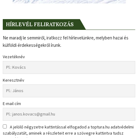
HÍRLEVÉL FELIRATKOZÁS
Ne maradj le semmiről, iratkozz fel hírlevelünkre, melyben hazai és
külföldi érdekességekről írunk.
Vezetéknév
Keresztnév
E-mail cím
A jelölő négyzetre kattintással elfogadod a toptura.hu adatvédelmi
szabályzatát, aminek a részleteit erre a szövegre kattintva tudsz