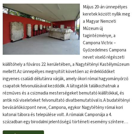
Május 20-án ünnepélyes
keretek között nyílik meg
a Magyar Nemzeti
Múzeum új
tagintézménye, a
Campona Victrix –
Győzedelmes Campona
nevet viselő régészeti
kiállítóhely a főváros 22. kerületében, a Nagytétényi Kastélymúzeum
mellett.Az ünnepélyes megnyitót követően az érdeklődőket
ingyenes családi délutánra várják, amely ókori római hagyományőrző
csapatok felvonulásával kezdődik. A látogatók találkozhatnak a
rézműves és a csizmadia mesterségeket bemutató kiállítókkal, és
antik női viseleteket felvonultató divatbemutatóval is.A budatétényi
bevásárlóközpont neve, Campona, egykor Nagytétény római kori
katonai tábora és települése volt. A rómaiak Camponája a 4.
században egy birodalmi jelentőségű történeti esemény színtere…