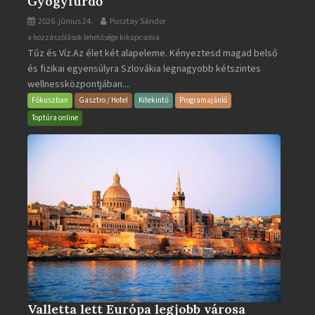
Gyógyfürdő
2026. június 24.
Pusztay Sándor
Aquacity
a hozzászólások lehetősége kikapcsolva
Tűz és Víz.Az élet két alapeleme. Kényeztesd magad belső
Poprad
és fizikai egyensúlyra Szlovákia legnagyobb kétszintes
·
wellnessközpontjában....
Wellness
és
Fókuszban
Gasztro / Hotel
Kitekintő
Programajánló
Gyógyfürdő
Toptúra online
bejegyzéshez
Valletta lett Európa legjobb városa