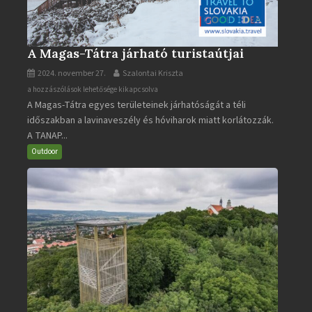
A Magas-Tátra járható turistaútjai
2024. november 27.
Szalontai Kriszta
A
a hozzászólások lehetősége kikapcsolva
A Magas-Tátra egyes területeinek járhatóságát a téli
Magas-
időszakban a lavinaveszély és hóviharok miatt korlátozzák.
Tátra
A TANAP...
járható
turistaútjai
Outdoor
bejegyzéshez