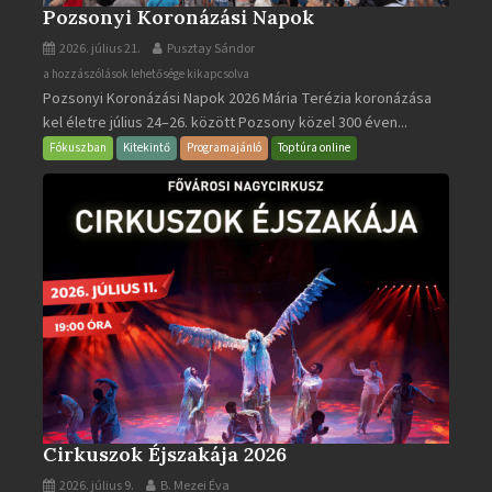
Pozsonyi Koronázási Napok
2026. július 21.
Pusztay Sándor
Pozsonyi
a hozzászólások lehetősége kikapcsolva
Pozsonyi Koronázási Napok 2026 Mária Terézia koronázása
Koronázási
kel életre július 24–26. között Pozsony közel 300 éven...
Napok
bejegyzéshez
Fókuszban
Kitekintő
Programajánló
Toptúra online
Cirkuszok Éjszakája 2026
2026. július 9.
B. Mezei Éva