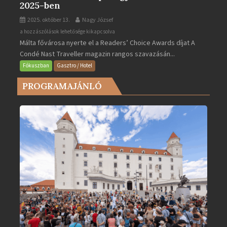
2025-ben
2025. október 13.
Nagy József
Valletta
a hozzászólások lehetősége kikapcsolva
Málta fővárosa nyerte el a Readers’ Choice Awards díjat A
lett
Condé Nast Traveller magazin rangos szavazásán...
Európa
legjobb
Fókuszban
Gasztro / Hotel
városa
PROGRAMAJÁNLÓ
2025-
ben
bejegyzéshez