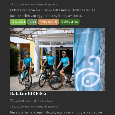
Cirkuszok
a hozzászólások lehetősége kikapcsolva
Cirkuszok Éjszakája 2026 — extra műsor Budapesten és
Éjszakája
Balatonlellén Van egy este a nyárban, amikor a...
2026
bejegyzéshez
Fókuszban
Itthon
Programajánló
Toptúra online
BalatonBIKE365
2026. július 1.
Nagy József
BalatonBIKE365
a hozzászólások lehetősége kikapcsolva
Húsz szálláshely, egy hálózat, egy a célja: hogy a bringád ne
bejegyzéshez