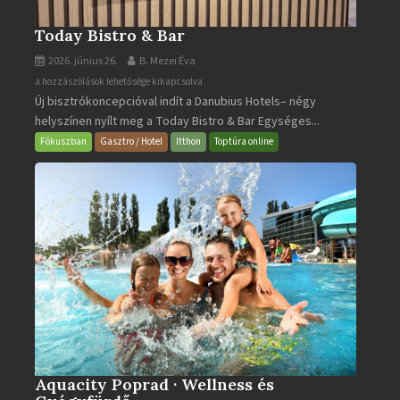
Today Bistro & Bar
2026. június 26.
B. Mezei Éva
Today
a hozzászólások lehetősége kikapcsolva
Új bisztrókoncepcióval indít a Danubius Hotels– négy
Bistro
helyszínen nyílt meg a Today Bistro & Bar Egységes...
&
Bar
Fókuszban
Gasztro / Hotel
Itthon
Toptúra online
bejegyzéshez
Aquacity Poprad · Wellness és