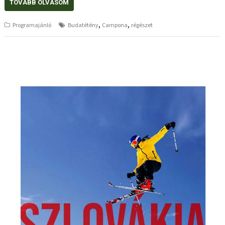
TOVÁBB OLVASOM
,
,
Programajánló
Budatétény
Campona
régészet