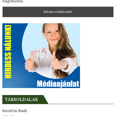
megtekinteni.
TÁRSOLDALAK
Kornétás Kiadó