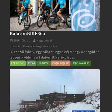
BalatonBIKE365
2026. július 1.
Nagy József
BalatonBIKE365
a hozzászólások lehetősége kikapcsolva
Húsz szálláshely, egy hálózat, egy a célja: hogy a bringád ne
bejegyzéshez
legyen probléma a Balatonnál. Kerékpáros...
Fókuszban
Itthon
Outdoor
Programajánló
Toptúra online