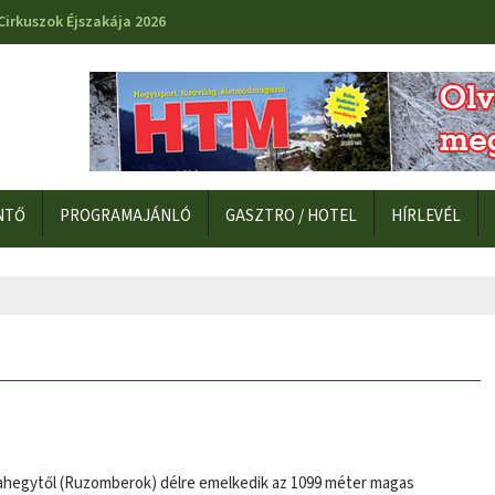
Cirkuszok Éjszakája 2026
NTŐ
PROGRAMAJÁNLÓ
GASZTRO / HOTEL
HÍRLEVÉL
sahegytől (Ruzomberok) délre emelkedik az 1099 méter magas