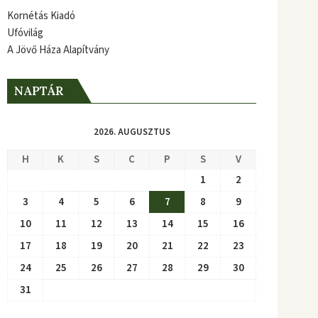
Kornétás Kiadó
Ufóvilág
A Jövő Háza Alapítvány
NAPTÁR
2026. AUGUSZTUS
H
K
S
C
P
S
V
1
2
3
4
5
6
7
8
9
10
11
12
13
14
15
16
17
18
19
20
21
22
23
24
25
26
27
28
29
30
31