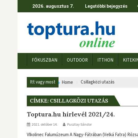
Skip
2026. augusztus 7.
Legutóbbi bejegyzés
to
content
FÓKUSZBAN
OUTDOOR
ITTHON
KITEKI
Itt vagy most
Csillagközi utazás
Home
CÍMKE:
CSILLAGKÖZI UTAZÁS
Toptura.hu hírlevél 2021/24.
2021. október 14.
Pusztay Sándor
Vlkolinec Falumúzeum A Nagy-Fátrában (Velká Fatra) Róz