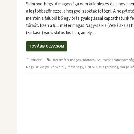
Sidorovo-hegy. A magassága nem különleges és a neve sem
a legtöbbször ezzel a heggyel szokták fotózni. A hegytető
mentén a faluból bő egy órás gyaloglással kaptathatunk fe
túraút. Ezen a 911 méter magas Nagy-szikla (Velká skala) h
(Farkasd) varázslatos kis falu, amely…
TOVÁBB OLVASOM
,
Hírlevél
1099 méter magas Sidorovo
Beutazás Franciaorszá
,
,
,
Nagy-szikla (Velká skala)
Rózsahegy
UNESCO Világörökség
Varga Dá