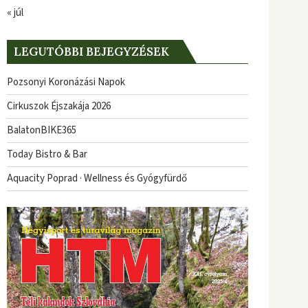
« júl
LEGUTÓBBI BEJEGYZÉSEK
Pozsonyi Koronázási Napok
Cirkuszok Éjszakája 2026
BalatonBIKE365
Today Bistro & Bar
Aquacity Poprad · Wellness és Gyógyfürdő