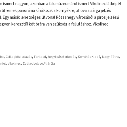
 ismert nagyon, azonban a falumúzeumáról ismert Vlkolinec látképét
ről remek panoráma kínálkozik a környékre, ahova a sárga jelzés
l. Egy másik lehetséges útvonal Rózsahegy városából a piros jelzésű
egyen keresztül két órára van szükség a feljutáshoz. Vlkolinec
,
,
,
,
,
,
gba
Csillagközi utazás
Farkasd
hegyi pásztorkodás
Kornétás Kiadó
Nagy-Fátra
,
,
niel
Vlkolinec
Zodiac bolygó Átjárója