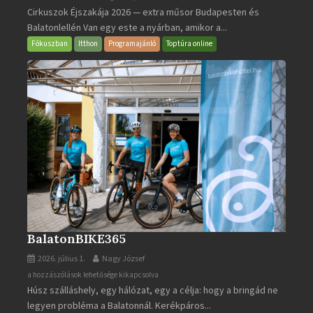
Cirkuszok Éjszakája 2026 — extra műsor Budapesten és
Éjszakája
Balatonlellén Van egy este a nyárban, amikor a...
2026
bejegyzéshez
Fókuszban
Itthon
Programajánló
Toptúra online
BalatonBIKE365
2026. július 1.
Nagy József
BalatonBIKE365
a hozzászólások lehetősége kikapcsolva
Húsz szálláshely, egy hálózat, egy a célja: hogy a bringád ne
bejegyzéshez
legyen probléma a Balatonnál. Kerékpáros...