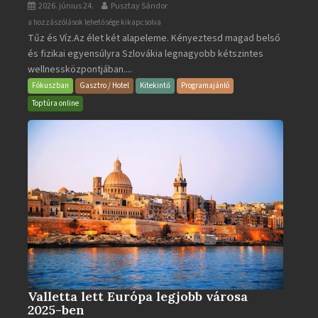
2026. június 24.
Pusztay Sándor
Aquacity
a hozzászólások lehetősége kikapcsolva
Tűz és Víz.Az élet két alapeleme. Kényeztesd magad belső
Poprad
és fizikai egyensúlyra Szlovákia legnagyobb kétszintes
·
wellnessközpontjában....
Wellness
és
Fókuszban
Gasztro / Hotel
Kitekintő
Programajánló
Gyógyfürdő
Toptúra online
bejegyzéshez
Valletta lett Európa legjobb városa
2025-ben