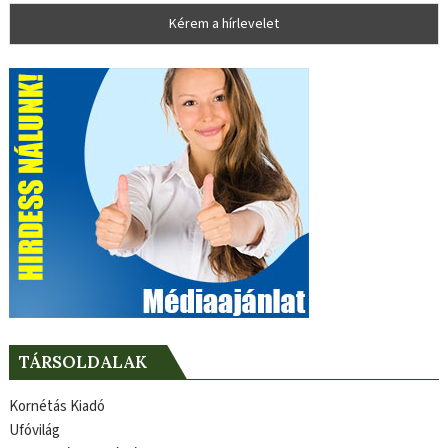
TÁRSOLDALAK
Kornétás Kiadó
Ufóvilág