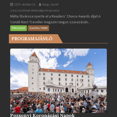
2025. október 13.
Nagy József
Valletta
a hozzászólások lehetősége kikapcsolva
Málta fővárosa nyerte el a Readers’ Choice Awards díjat A
lett
Condé Nast Traveller magazin rangos szavazásán...
Európa
legjobb
Fókuszban
Gasztro / Hotel
városa
PROGRAMAJÁNLÓ
2025-
ben
bejegyzéshez
Pozsonyi Koronázási Napok