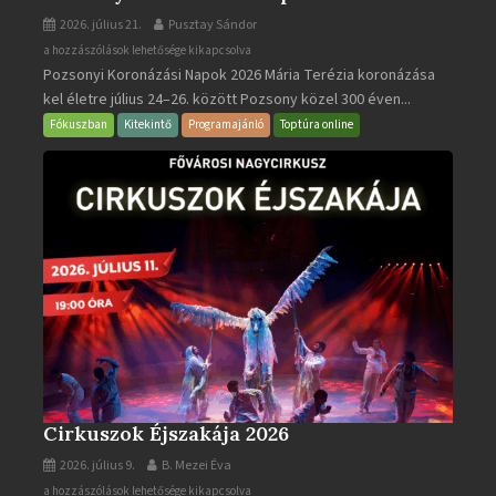
2026. július 21.
Pusztay Sándor
Pozsonyi
a hozzászólások lehetősége kikapcsolva
Pozsonyi Koronázási Napok 2026 Mária Terézia koronázása
Koronázási
kel életre július 24–26. között Pozsony közel 300 éven...
Napok
bejegyzéshez
Fókuszban
Kitekintő
Programajánló
Toptúra online
Cirkuszok Éjszakája 2026
2026. július 9.
B. Mezei Éva
Cirkuszok
a hozzászólások lehetősége kikapcsolva