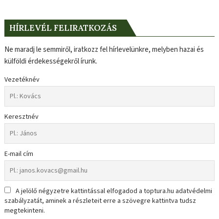
HÍRLEVÉL FELIRATKOZÁS
Ne maradj le semmiről, iratkozz fel hírlevelünkre, melyben hazai és
külföldi érdekességekről írunk.
Vezetéknév
Keresztnév
E-mail cím
A jelölő négyzetre kattintással elfogadod a toptura.hu adatvédelmi
szabályzatát, aminek a részleteit erre a szövegre kattintva tudsz
megtekinteni.