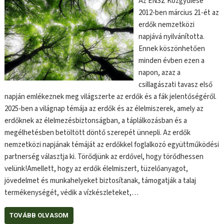
Az ENSZ Közgyűlése
2012-ben március 21-ét az
erdők nemzetközi
napjává nyilvánította.
Ennek köszönhetően
minden évben ezen a
napon, azaz a
csillagászati tavasz első
napján emlékeznek meg világszerte az erdők és a fák jelentőségéről.
2025-ben a világnap témája az erdők és az élelmiszerek, amely az
erdőknek az élelmezésbiztonságban, a táplálkozásban és a
megélhetésben betöltött döntő szerepét ünnepli. Az erdők
nemzetközi napjának témáját az erdőkkel foglalkozó együttműködési
partnerség választja ki. Törődjünk az erdővel, hogy törődhessen
velünk!Amellett, hogy az erdők élelmiszert, tüzelőanyagot,
jövedelmet és munkahelyeket biztosítanak, támogatják a talaj
termékenységét, védik a vízkészleteket,…
TOVÁBB OLVASOM