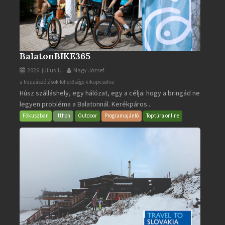
BalatonBIKE365
2026. július 1.
Nagy József
BalatonBIKE365
a hozzászólások lehetősége kikapcsolva
Húsz szálláshely, egy hálózat, egy a célja: hogy a bringád ne
bejegyzéshez
legyen probléma a Balatonnál. Kerékpáros...
Fókuszban
Itthon
Outdoor
Programajánló
Toptúra online