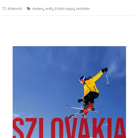
,
,
,
Kitekintő
élelem
erdő
Erdők napja
faültetés