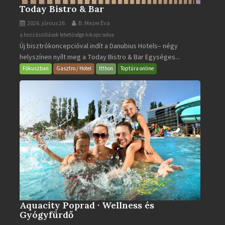
Today Bistro & Bar
2026. június 26.
B. Mezei Éva
Today
a hozzászólások lehetősége kikapcsolva
Új bisztrókoncepcióval indít a Danubius Hotels– négy
Bistro
helyszínen nyílt meg a Today Bistro & Bar Egységes...
&
Bar
Fókuszban
Gasztro / Hotel
Itthon
Toptúra online
bejegyzéshez
Aquacity Poprad · Wellness és
Gyógyfürdő