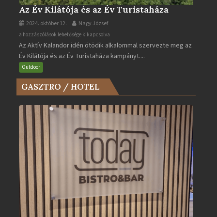
Az Év Kilátója és az Év Turistaháza
2024. október 12.
Nagy József
Az
a hozzászólások lehetősége kikapcsolva
Az Aktív Kalandor idén ötödik alkalommal szervezte meg az
Év
Év Kilátója és az Év Turistaháza kampányt....
Kilátója
és
Outdoor
az
GASZTRO / HOTEL
Év
Turistaháza
bejegyzéshez