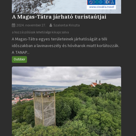
A Magas-Tátra járható turistaútjai
2024. november 27.
Szalontai Kriszta
A
a hozzászólások lehetősége kikapcsolva
A Magas-Tátra egyes területeinek járhatóságát a téli
Magas-
időszakban a lavinaveszély és hóviharok miatt korlátozzák.
Tátra
A TANAP...
járható
turistaútjai
Outdoor
bejegyzéshez