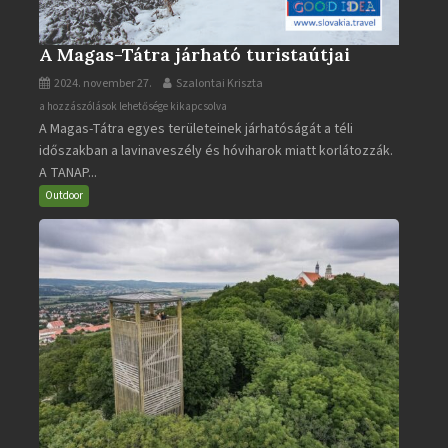
A Magas-Tátra járható turistaútjai
2024. november 27.
Szalontai Kriszta
A
a hozzászólások lehetősége kikapcsolva
A Magas-Tátra egyes területeinek járhatóságát a téli
Magas-
időszakban a lavinaveszély és hóviharok miatt korlátozzák.
Tátra
A TANAP...
járható
turistaútjai
Outdoor
bejegyzéshez