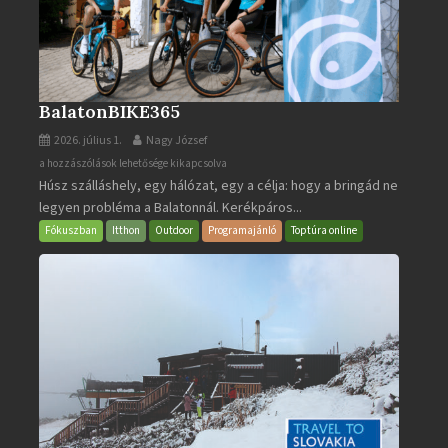
BalatonBIKE365
2026. július 1.
Nagy József
BalatonBIKE365
a hozzászólások lehetősége kikapcsolva
Húsz szálláshely, egy hálózat, egy a célja: hogy a bringád ne
bejegyzéshez
legyen probléma a Balatonnál. Kerékpáros...
Fókuszban
Itthon
Outdoor
Programajánló
Toptúra online