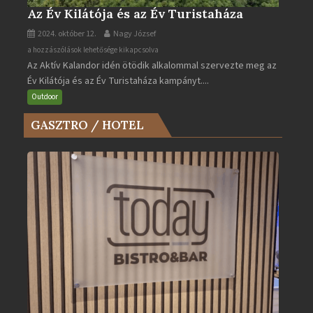
Az Év Kilátója és az Év Turistaháza
2024. október 12.
Nagy József
Az
a hozzászólások lehetősége kikapcsolva
Az Aktív Kalandor idén ötödik alkalommal szervezte meg az
Év
Év Kilátója és az Év Turistaháza kampányt....
Kilátója
és
Outdoor
az
GASZTRO / HOTEL
Év
Turistaháza
bejegyzéshez