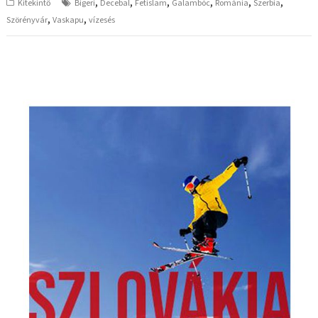
,
,
,
,
,
,
Kitekintő
Bigeri
Decebal
Fetislam
Galambóc
Románia
Szerbia
,
,
Szörényvár
Vaskapu
vízesés