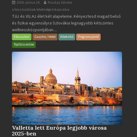
2026. június 24.
Pusztay Sándor
Aquacity
a hozzászólások lehetősége kikapcsolva
Tűz és Víz.Az élet két alapeleme. Kényeztesd magad belső
Poprad
és fizikai egyensúlyra Szlovákia legnagyobb kétszintes
·
wellnessközpontjában....
Wellness
és
Fókuszban
Gasztro / Hotel
Kitekintő
Programajánló
Gyógyfürdő
Toptúra online
bejegyzéshez
Valletta lett Európa legjobb városa
2025-ben