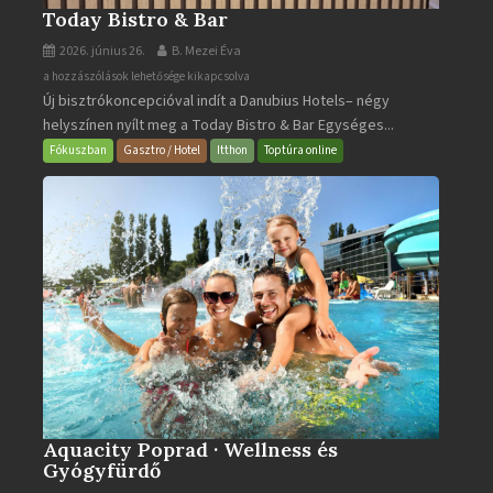
Today Bistro & Bar
2026. június 26.
B. Mezei Éva
Today
a hozzászólások lehetősége kikapcsolva
Új bisztrókoncepcióval indít a Danubius Hotels– négy
Bistro
helyszínen nyílt meg a Today Bistro & Bar Egységes...
&
Bar
Fókuszban
Gasztro / Hotel
Itthon
Toptúra online
bejegyzéshez
Aquacity Poprad · Wellness és
Gyógyfürdő