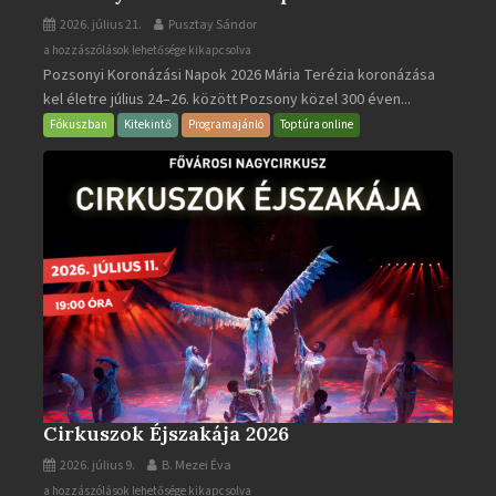
2026. július 21.
Pusztay Sándor
Pozsonyi
a hozzászólások lehetősége kikapcsolva
Pozsonyi Koronázási Napok 2026 Mária Terézia koronázása
Koronázási
kel életre július 24–26. között Pozsony közel 300 éven...
Napok
bejegyzéshez
Fókuszban
Kitekintő
Programajánló
Toptúra online
Cirkuszok Éjszakája 2026
2026. július 9.
B. Mezei Éva
Cirkuszok
a hozzászólások lehetősége kikapcsolva