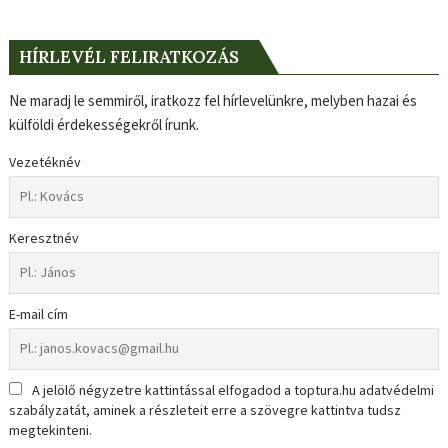
HÍRLEVÉL FELIRATKOZÁS
Ne maradj le semmiről, iratkozz fel hírlevelünkre, melyben hazai és
külföldi érdekességekről írunk.
Vezetéknév
Keresztnév
E-mail cím
A jelölő négyzetre kattintással elfogadod a toptura.hu adatvédelmi
szabályzatát, aminek a részleteit erre a szövegre kattintva tudsz
megtekinteni.