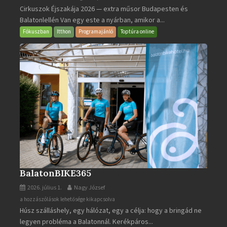
Cirkuszok Éjszakája 2026 — extra műsor Budapesten és
Éjszakája
Balatonlellén Van egy este a nyárban, amikor a...
2026
bejegyzéshez
Fókuszban
Itthon
Programajánló
Toptúra online
BalatonBIKE365
2026. július 1.
Nagy József
BalatonBIKE365
a hozzászólások lehetősége kikapcsolva
Húsz szálláshely, egy hálózat, egy a célja: hogy a bringád ne
bejegyzéshez
legyen probléma a Balatonnál. Kerékpáros...