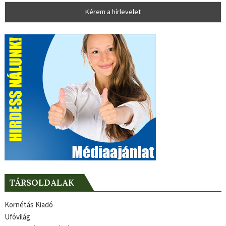
TÁRSOLDALAK
Kornétás Kiadó
Ufóvilág