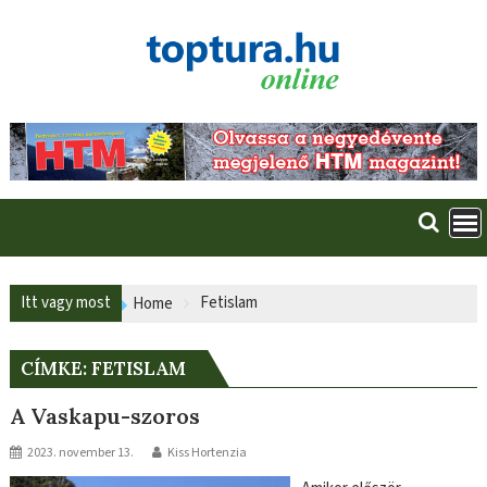
Skip
to
content
Itt vagy most
Fetislam
Home
CÍMKE:
FETISLAM
A Vaskapu-szoros
2023. november 13.
Kiss Hortenzia