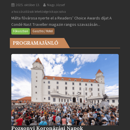
2025. október 13.
Nagy József
Valletta
a hozzászólások lehetősége kikapcsolva
Málta fővárosa nyerte el a Readers’ Choice Awards díjat A
lett
Condé Nast Traveller magazin rangos szavazásán...
Európa
legjobb
Fókuszban
Gasztro / Hotel
városa
PROGRAMAJÁNLÓ
2025-
ben
bejegyzéshez
Pozsonyi Koronázási Napok