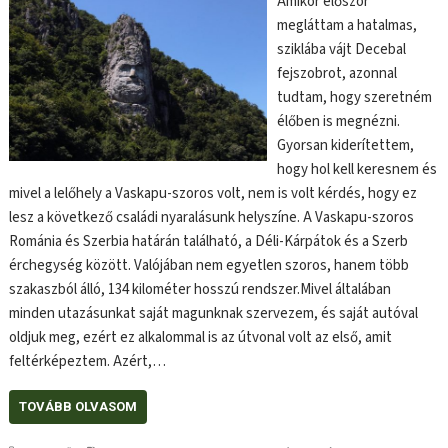
Amikor először
megláttam a hatalmas,
sziklába vájt Decebal
fejszobrot, azonnal
tudtam, hogy szeretném
élőben is megnézni.
Gyorsan kiderítettem,
hogy hol kell keresnem és
mivel a lelőhely a Vaskapu-szoros volt, nem is volt kérdés, hogy ez
lesz a következő családi nyaralásunk helyszíne. A Vaskapu-szoros
Románia és Szerbia határán található, a Déli-Kárpátok és a Szerb
érchegység között. Valójában nem egyetlen szoros, hanem több
szakaszból álló, 134 kilométer hosszú rendszer.Mivel általában
minden utazásunkat saját magunknak szervezem, és saját autóval
oldjuk meg, ezért ez alkalommal is az útvonal volt az első, amit
feltérképeztem. Azért,…
TOVÁBB OLVASOM