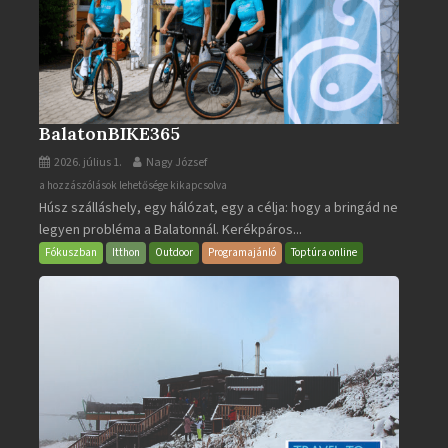
BalatonBIKE365
2026. július 1.
Nagy József
BalatonBIKE365
a hozzászólások lehetősége kikapcsolva
Húsz szálláshely, egy hálózat, egy a célja: hogy a bringád ne
bejegyzéshez
legyen probléma a Balatonnál. Kerékpáros...
Fókuszban
Itthon
Outdoor
Programajánló
Toptúra online