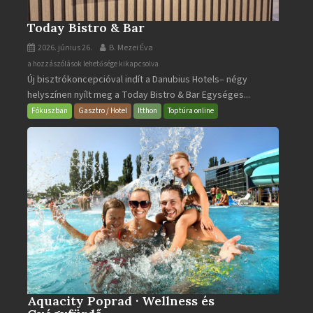
Today Bistro & Bar
2026. június 26.
B. Mezei Éva
Today
a hozzászólások lehetősége kikapcsolva
Új bisztrókoncepcióval indít a Danubius Hotels– négy
Bistro
helyszínen nyílt meg a Today Bistro & Bar Egységes...
&
Bar
Fókuszban
Gasztro / Hotel
Itthon
Toptúra online
bejegyzéshez
Aquacity Poprad · Wellness és