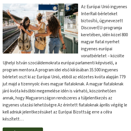
Az Európai Unió ingyenes
InterRail-bérleteket
biztosító, úgynevezett
DiscoverEU-programja
keretében, idén közel 800
magyar fiatal nyerhet
ingyenes európai
vonatbérletet – közölte
Ujhelyi István szociáldemokrata európai parlamenti képviselő, a
program mentora.A program idei első kiírásában 35.500 ingyenes
bérletet oszt ki az Európai Unió, ebből az előzetes kvóta alapján 779
jut majd a tizennyolc éves magyar fiataloknak. A magyar fiataloknak
járó kvóta későbbi megemelése idén is várható, köszönhetően
annak, hogy Magyarországon rendszeres a túljelentkezés az
ingyenes utazási lehetőségre.Az érintett fiataloknak április végéig le
kell adniuk jelentkezésüket az Európai Bizottság erre a célra
készített…