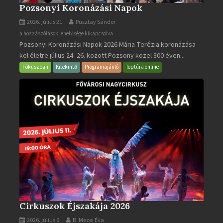
Pozsonyi Koronázási Napok
2026. július 21.
Pusztay Sándor
Pozsonyi
a hozzászólások lehetősége kikapcsolva
Pozsonyi Koronázási Napok 2026 Mária Terézia koronázása
Koronázási
kel életre július 24–26. között Pozsony közel 300 éven...
Napok
bejegyzéshez
Fókuszban
Kitekintő
Programajánló
Toptúra online
Cirkuszok Éjszakája 2026
2026. július 9.
B. Mezei Éva