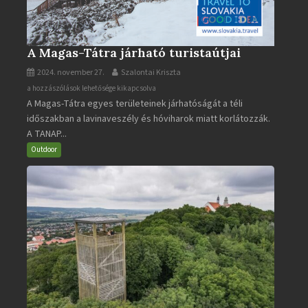
A Magas-Tátra járható turistaútjai
2024. november 27.
Szalontai Kriszta
A
a hozzászólások lehetősége kikapcsolva
A Magas-Tátra egyes területeinek járhatóságát a téli
Magas-
időszakban a lavinaveszély és hóviharok miatt korlátozzák.
Tátra
A TANAP...
járható
turistaútjai
Outdoor
bejegyzéshez