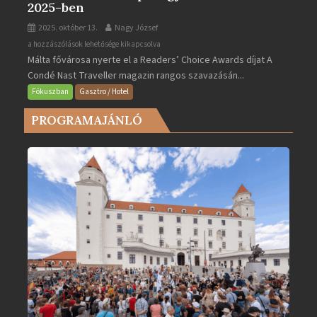
2025-ben
2025. október 13.
Nagy József
Valletta
a hozzászólások lehetősége kikapcsolva
Málta fővárosa nyerte el a Readers’ Choice Awards díjat A
lett
Condé Nast Traveller magazin rangos szavazásán...
Európa
legjobb
Fókuszban
Gasztro / Hotel
városa
PROGRAMAJÁNLÓ
2025-
ben
bejegyzéshez