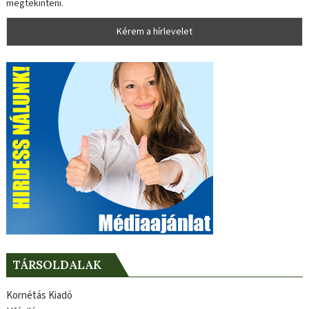
megtekinteni.
TÁRSOLDALAK
Kornétás Kiadó