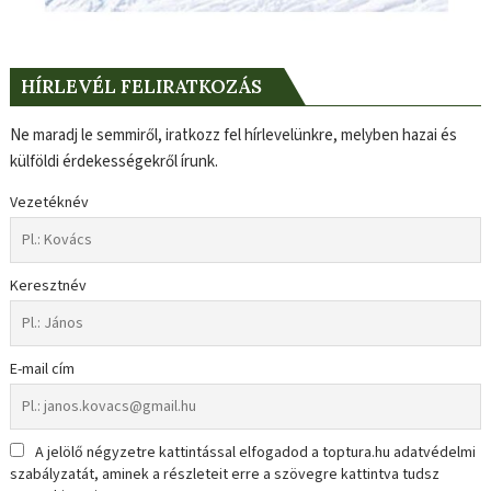
HÍRLEVÉL FELIRATKOZÁS
Ne maradj le semmiről, iratkozz fel hírlevelünkre, melyben hazai és
külföldi érdekességekről írunk.
Vezetéknév
Keresztnév
E-mail cím
A jelölő négyzetre kattintással elfogadod a toptura.hu adatvédelmi
szabályzatát, aminek a részleteit erre a szövegre kattintva tudsz