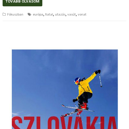
TOVÁBB OLVASOM
,
,
,
,
Fókuszban
európa
fiatal
utazás
vasút
vonat