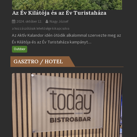
Az Év Kilátója és az Év Turistaháza
2024. október 12.
Nagy József
Az
a hozzászólások lehetősége kikapcsolva
Az Aktív Kalandor idén ötödik alkalommal szervezte meg az
Év
Év Kilátója és az Év Turistaháza kampányt....
Kilátója
és
Outdoor
az
GASZTRO / HOTEL
Év
Turistaháza
bejegyzéshez