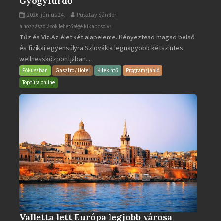
Gyógyfürdő
2026. június 24.
Pusztay Sándor
Aquacity
a hozzászólások lehetősége kikapcsolva
Tűz és Víz.Az élet két alapeleme. Kényeztesd magad belső
Poprad
és fizikai egyensúlyra Szlovákia legnagyobb kétszintes
·
wellnessközpontjában....
Wellness
és
Fókuszban
Gasztro / Hotel
Kitekintő
Programajánló
Gyógyfürdő
Toptúra online
bejegyzéshez
Valletta lett Európa legjobb városa