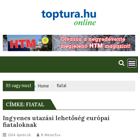
Skip
to
content
Itt vagy most
fiatal
Home
CÍMKE:
FIATAL
Ingyenes utazási lehetőség európai
fiataloknak
2024. április 26.
B. Mezei Éva