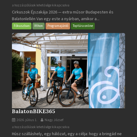
Cirkuszok
a hozzászólások lehetősége kikapcsolva
Cirkuszok Éjszakája 2026 — extra műsor Budapesten és
Éjszakája
Balatonlellén Van egy este a nyárban, amikor a...
2026
bejegyzéshez
Fókuszban
Itthon
Programajánló
Toptúra online
BalatonBIKE365
2026. július 1.
Nagy József
BalatonBIKE365
a hozzászólások lehetősége kikapcsolva
Húsz szálláshely, egy hálózat, egy a célja: hogy a bringád ne
bejegyzéshez