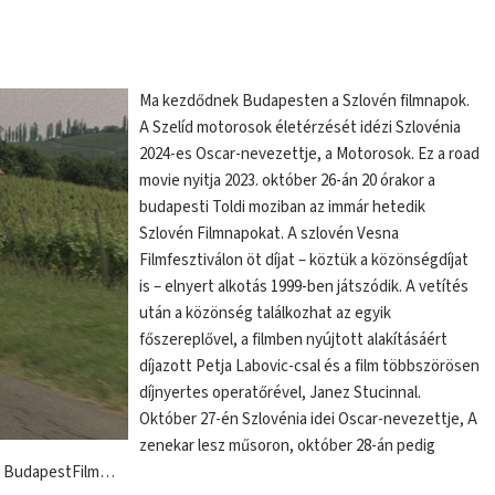
Ma kezdődnek Budapesten a Szlovén filmnapok.
A Szelíd motorosok életérzését idézi Szlovénia
2024-es Oscar-nevezettje, a Motorosok. Ez a road
movie nyitja 2023. október 26-án 20 órakor a
budapesti Toldi moziban az immár hetedik
Szlovén Filmnapokat. A szlovén Vesna
Filmfesztiválon öt díjat – köztük a közönségdíjat
is – elnyert alkotás 1999-ben játszódik. A vetítés
után a közönség találkozhat az egyik
főszereplővel, a filmben nyújtott alakításáért
díjazott Petja Labovic-csal és a film többszörösen
díjnyertes operatőrével, Janez Stucinnal.
Október 27-én Szlovénia idei Oscar-nevezettje, A
zenekar lesz műsoron, október 28-án pedig
, a BudapestFilm…