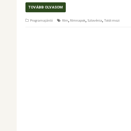
TOVÁBB OLVASOM
,
,
,
Programajánló
film
filmnapok
Szlovénia
Toldi mozi