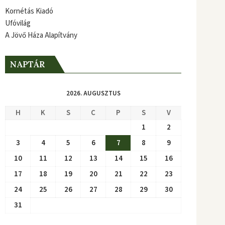
Kornétás Kiadó
Ufóvilág
A Jövő Háza Alapítvány
NAPTÁR
2026. AUGUSZTUS
H
K
S
C
P
S
V
1
2
3
4
5
6
7
8
9
10
11
12
13
14
15
16
17
18
19
20
21
22
23
24
25
26
27
28
29
30
31