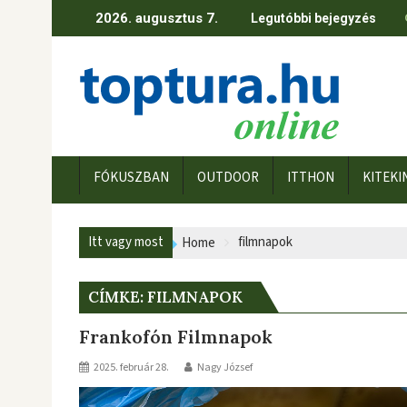
Skip
2026. augusztus 7.
Legutóbbi bejegyzés
to
content
FÓKUSZBAN
OUTDOOR
ITTHON
KITEKI
Itt vagy most
filmnapok
Home
CÍMKE:
FILMNAPOK
Frankofón Filmnapok
2025. február 28.
Nagy József