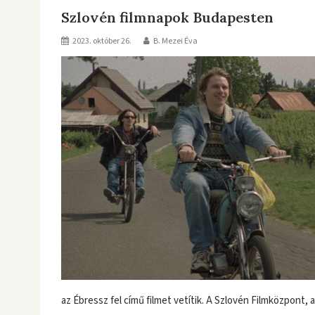
Szlovén filmnapok Budapesten
2023. október 26.
B. Mezei Éva
az Ébressz fel című filmet vetítik. A Szlovén Filmközpont