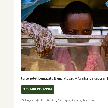
történetét bemutató Bámulatosak. A Csajbanda kapcsán ke
TOVÁBB OLVASOM
,
,
,
Programajánló
film
filmnapok
francia
Frankofón