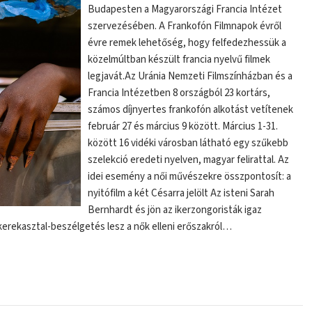
Budapesten a Magyarországi Francia Intézet
szervezésében. A Frankofón Filmnapok évről
évre remek lehetőség, hogy felfedezhessük a
közelmúltban készült francia nyelvű filmek
legjavát.Az Uránia Nemzeti Filmszínházban és a
Francia Intézetben 8 országból 23 kortárs,
számos díjnyertes frankofón alkotást vetítenek
február 27 és március 9 között. Március 1-31.
között 16 vidéki városban látható egy szűkebb
szelekció eredeti nyelven, magyar felirattal. Az
idei esemény a női művészekre összpontosít: a
nyitófilm a két Césarra jelölt Az isteni Sarah
Bernhardt és jön az ikerzongoristák igaz
rekasztal-beszélgetés lesz a nők elleni erőszakról…