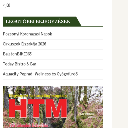
« júl
LEGUTÓBBI BEJEGYZÉSEK
Pozsonyi Koronázási Napok
Cirkuszok Éjszakája 2026
BalatonBIKE365
Today Bistro & Bar
Aquacity Poprad · Wellness és Gyógyfürdő