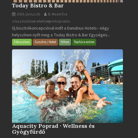
Today Bistro & Bar
2026. június 26.
B. Mezei Éva
Today
a hozzászólások lehetősége kikapcsolva
Új bisztrókoncepcióval indít a Danubius Hotels– négy
Bistro
helyszínen nyílt meg a Today Bistro & Bar Egységes...
&
Bar
Fókuszban
Gasztro / Hotel
Itthon
Toptúra online
bejegyzéshez
Aquacity Poprad · Wellness és
Gyógyfürdő