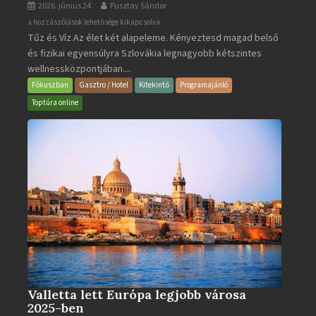
2026. június 24.
Pusztay Sándor
Aquacity
a hozzászólások lehetősége kikapcsolva
Tűz és Víz.Az élet két alapeleme. Kényeztesd magad belső
Poprad
és fizikai egyensúlyra Szlovákia legnagyobb kétszintes
·
wellnessközpontjában....
Wellness
és
Fókuszban
Gasztro / Hotel
Kitekintő
Programajánló
Gyógyfürdő
Toptúra online
bejegyzéshez
Valletta lett Európa legjobb városa
2025-ben