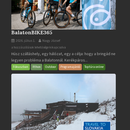
BalatonBIKE365
2026. július 1.
Nagy József
BalatonBIKE365
a hozzászólások lehetősége kikapcsolva
Húsz szálláshely, egy hálózat, egy a célja: hogy a bringád ne
bejegyzéshez
legyen probléma a Balatonnál. Kerékpáros...
Fókuszban
Itthon
Outdoor
Programajánló
Toptúra online