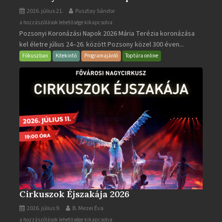
2026. július 21.
Pusztay Sándor
Pozsonyi
a hozzászólások lehetősége kikapcsolva
Pozsonyi Koronázási Napok 2026 Mária Terézia koronázása
Koronázási
kel életre július 24–26. között Pozsony közel 300 éven...
Napok
bejegyzéshez
Fókuszban
Kitekintő
Programajánló
Toptúra online
Cirkuszok Éjszakája 2026
2026. július 9.
B. Mezei Éva
Cirkuszok
a hozzászólások lehetősége kikapcsolva