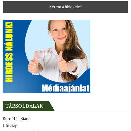
TÁRSOLDALAK
Kornétás Kiadó
Ufóvilág