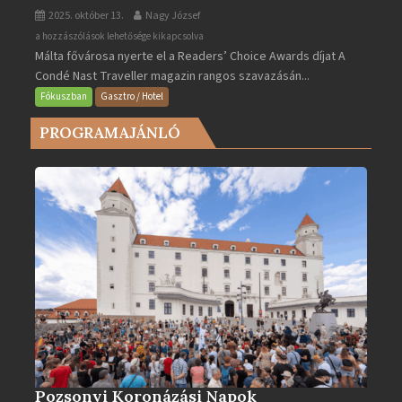
2025. október 13.
Nagy József
Valletta
a hozzászólások lehetősége kikapcsolva
Málta fővárosa nyerte el a Readers’ Choice Awards díjat A
lett
Condé Nast Traveller magazin rangos szavazásán...
Európa
legjobb
Fókuszban
Gasztro / Hotel
városa
PROGRAMAJÁNLÓ
2025-
ben
bejegyzéshez
Pozsonyi Koronázási Napok