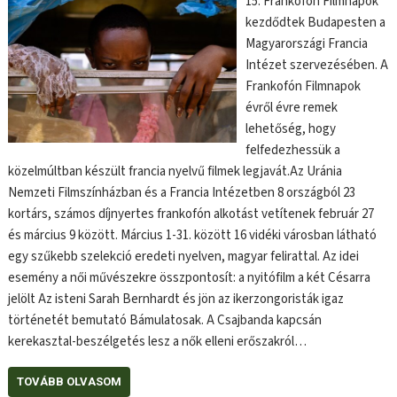
15. Frankofón Filmnapok
kezdődtek Budapesten a
Magyarországi Francia
Intézet szervezésében. A
Frankofón Filmnapok
évről évre remek
lehetőség, hogy
felfedezhessük a
közelmúltban készült francia nyelvű filmek legjavát.Az Uránia
Nemzeti Filmszínházban és a Francia Intézetben 8 országból 23
kortárs, számos díjnyertes frankofón alkotást vetítenek február 27
és március 9 között. Március 1-31. között 16 vidéki városban látható
egy szűkebb szelekció eredeti nyelven, magyar felirattal. Az idei
esemény a női művészekre összpontosít: a nyitófilm a két Césarra
jelölt Az isteni Sarah Bernhardt és jön az ikerzongoristák igaz
történetét bemutató Bámulatosak. A Csajbanda kapcsán
kerekasztal-beszélgetés lesz a nők elleni erőszakról…
TOVÁBB OLVASOM