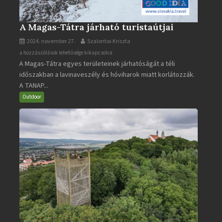
A Magas-Tátra járható turistaútjai
2024. november 27.
Szalontai Kriszta
A
a hozzászólások lehetősége kikapcsolva
A Magas-Tátra egyes területeinek járhatóságát a téli
Magas-
időszakban a lavinaveszély és hóviharok miatt korlátozzák.
Tátra
A TANAP...
járható
turistaútjai
Outdoor
bejegyzéshez