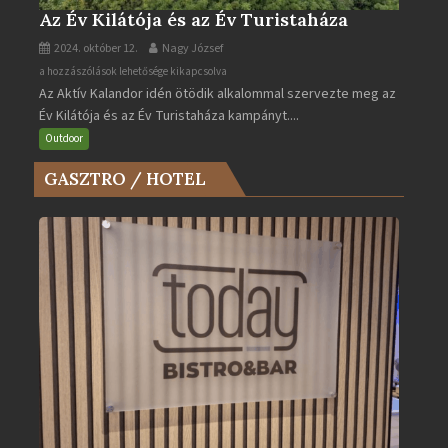
Az Év Kilátója és az Év Turistaháza
2024. október 12.
Nagy József
Az
a hozzászólások lehetősége kikapcsolva
Az Aktív Kalandor idén ötödik alkalommal szervezte meg az
Év
Év Kilátója és az Év Turistaháza kampányt....
Kilátója
és
Outdoor
az
GASZTRO / HOTEL
Év
Turistaháza
bejegyzéshez