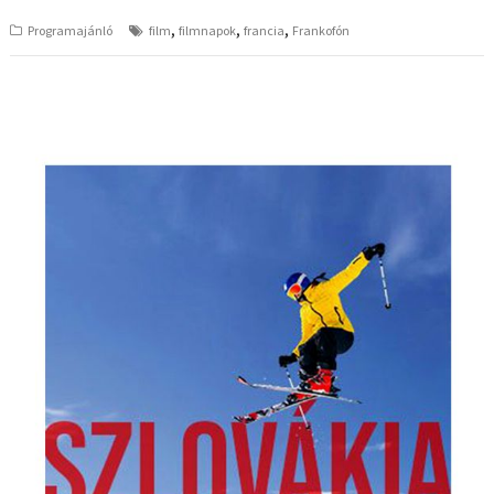
,
,
,
Programajánló
film
filmnapok
francia
Frankofón