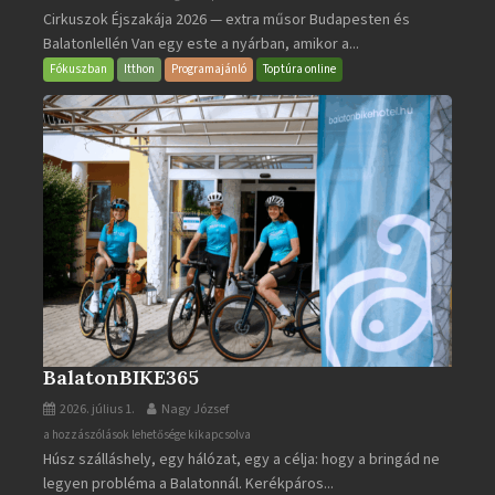
Cirkuszok Éjszakája 2026 — extra műsor Budapesten és
Éjszakája
Balatonlellén Van egy este a nyárban, amikor a...
2026
bejegyzéshez
Fókuszban
Itthon
Programajánló
Toptúra online
BalatonBIKE365
2026. július 1.
Nagy József
BalatonBIKE365
a hozzászólások lehetősége kikapcsolva
Húsz szálláshely, egy hálózat, egy a célja: hogy a bringád ne
bejegyzéshez
legyen probléma a Balatonnál. Kerékpáros...