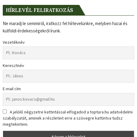
HÍRLEVÉL FELIRATKOZÁS
Ne maradj le semmiről, iratkozz fel hírlevelünkre, melyben hazai és
külföldi érdekességekről írunk.
Vezetéknév
Keresztnév
E-mail cím
A jelölő négyzetre kattintással elfogadod a toptura.hu adatvédelmi
szabályzatát, aminek a részleteit erre a szövegre kattintva tudsz
megtekinteni.