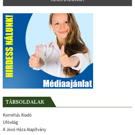
TÁRSOLDALAK
Kornétás Kiadó
Ufóvilág
A Jövő Háza Alapítvány