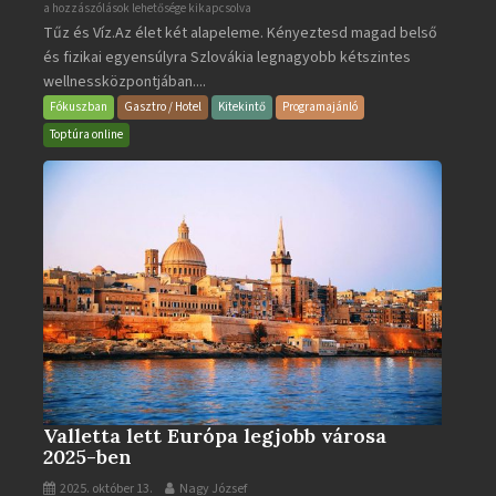
Aquacity
a hozzászólások lehetősége kikapcsolva
Tűz és Víz.Az élet két alapeleme. Kényeztesd magad belső
Poprad
és fizikai egyensúlyra Szlovákia legnagyobb kétszintes
·
wellnessközpontjában....
Wellness
és
Fókuszban
Gasztro / Hotel
Kitekintő
Programajánló
Gyógyfürdő
Toptúra online
bejegyzéshez
Valletta lett Európa legjobb városa
2025-ben
2025. október 13.
Nagy József