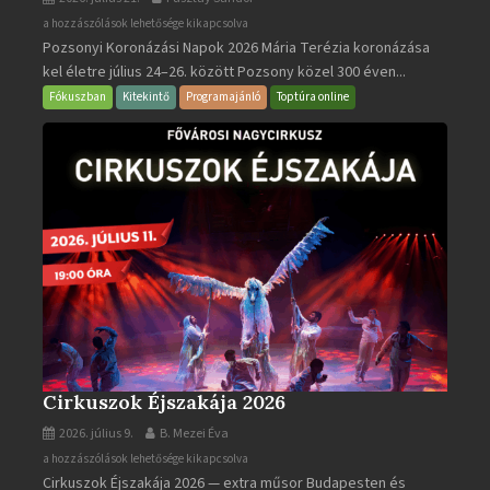
Pozsonyi
a hozzászólások lehetősége kikapcsolva
Pozsonyi Koronázási Napok 2026 Mária Terézia koronázása
Koronázási
kel életre július 24–26. között Pozsony közel 300 éven...
Napok
bejegyzéshez
Fókuszban
Kitekintő
Programajánló
Toptúra online
Cirkuszok Éjszakája 2026
2026. július 9.
B. Mezei Éva
Cirkuszok
a hozzászólások lehetősége kikapcsolva
Cirkuszok Éjszakája 2026 — extra műsor Budapesten és
Éjszakája