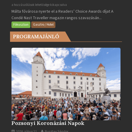
Valletta
a hozzászólások lehetősége kikapcsolva
Málta fővárosa nyerte el a Readers’ Choice Awards díjat A
lett
Condé Nast Traveller magazin rangos szavazásán...
Európa
legjobb
Fókuszban
Gasztro / Hotel
városa
PROGRAMAJÁNLÓ
2025-
ben
bejegyzéshez
Pozsonyi Koronázási Napok
2026. július 21.
Pusztay Sándor