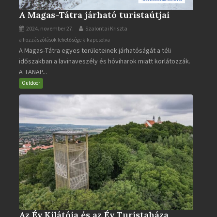
A Magas-Tátra járható turistaútjai
2024. november 27.
Szalontai Kriszta
A
a hozzászólások lehetősége kikapcsolva
A Magas-Tátra egyes területeinek járhatóságát a téli
Magas-
időszakban a lavinaveszély és hóviharok miatt korlátozzák.
Tátra
A TANAP...
járható
turistaútjai
Outdoor
bejegyzéshez
Az Év Kilátója és az Év Turistaháza