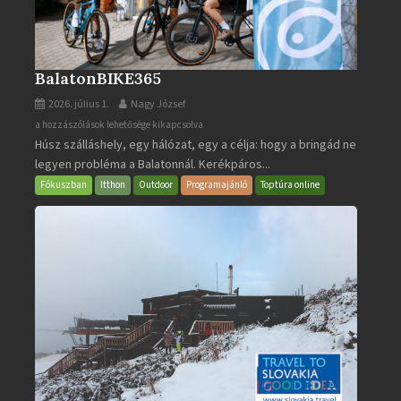
BalatonBIKE365
2026. július 1.
Nagy József
BalatonBIKE365
a hozzászólások lehetősége kikapcsolva
Húsz szálláshely, egy hálózat, egy a célja: hogy a bringád ne
bejegyzéshez
legyen probléma a Balatonnál. Kerékpáros...
Fókuszban
Itthon
Outdoor
Programajánló
Toptúra online