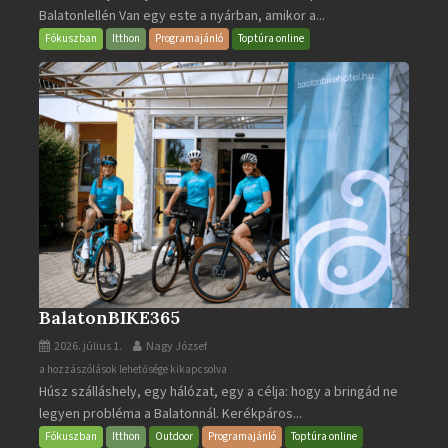
Balatonlellén Van egy este a nyárban, amikor a...
2026
bejegyzéshez
Fókuszban
Itthon
Programajánló
Toptúra online
BalatonBIKE365
2026. július 1.
Nagy József
BalatonBIKE365
a hozzászólások lehetősége kikapcsolva
Húsz szálláshely, egy hálózat, egy a célja: hogy a bringád ne
bejegyzéshez
legyen probléma a Balatonnál. Kerékpáros...
Fókuszban
Itthon
Outdoor
Programajánló
Toptúra online