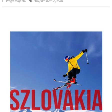
,
,
Programajánló
film
filmszemle
mozi