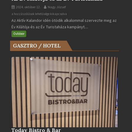
2024. október 12.
Nagy József
Az
a hozzászólások lehetősége kikapcsolva
Az Aktív Kalandor idén ötödik alkalommal szervezte meg az
Év
Év Kilátója és az Év Turistaháza kampányt....
Kilátója
és
Outdoor
az
GASZTRO / HOTEL
Év
Turistaháza
bejegyzéshez
Today Bistro & Bar