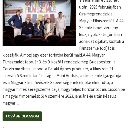
Tizenhárom év szünet
után, 2025 februárjában
újra megrendezik a
Magyar Filmszemlét. A 44.
Szemle ismét verseny
lesz, nyolc kategóriában
adnak át díjakat, köztük a
Filmszemle fődíját is
kiosztják. A mozijegy ezer forintba kerül majd.A 44. Magyar
Filmszemlét február 3. és 9. között rendezik meg Budapesten, a
Corvin moziban – mondta Pataki Ágnes producer, a filmszemlét
szervező Szemletanács tagja. Muhi András, a filmszemle igazgatója
és a Magyar Filmművészek Szövetségének elnöke elmondta, a
magyar filmes seregszemle célja, hogy teljes horizontot mutasson be
a magyar filmtermésből.A szemlére 2023. január 1-je után készült
magyar…
TOVÁBB OLVASOM