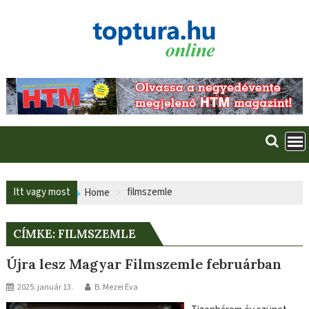
Skip
to
content
Itt vagy most
filmszemle
Home
CÍMKE:
FILMSZEMLE
Újra lesz Magyar Filmszemle februárban
2025. január 13.
B. Mezei Éva