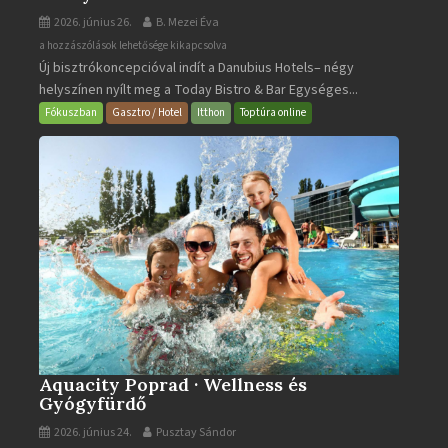
2026. június 26.
B. Mezei Éva
Today
a hozzászólások lehetősége kikapcsolva
Új bisztrókoncepcióval indít a Danubius Hotels– négy
Bistro
helyszínen nyílt meg a Today Bistro & Bar Egységes...
&
Bar
Fókuszban
Gasztro / Hotel
Itthon
Toptúra online
bejegyzéshez
Aquacity Poprad · Wellness és
Gyógyfürdő
2026. június 24.
Pusztay Sándor