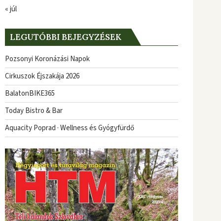
« júl
LEGUTÓBBI BEJEGYZÉSEK
Pozsonyi Koronázási Napok
Cirkuszok Éjszakája 2026
BalatonBIKE365
Today Bistro & Bar
Aquacity Poprad · Wellness és Gyógyfürdő