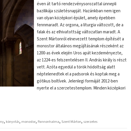
éven át tartó rendezvénysorozattal ünnepli
bazilikája születésnapját. Hazánkban nem igen
van olyan középkori épület, amely épebben
fennmaradt. Az orgona, a liturgia változott, de a
falak és az elhivatottság változatlan maradt. A
Szent Mártonról elnevezett templom építését a
monostor általános megújításának részeként az
1200-as évek elején Uros apát kezdeményezte,
az 1224-es felszentelésen II. András király is részt
vett. Azóta egyedül a török hódoltság alatt
néptelenedtek el a padsorok és koptak meg a
gótikus boltívek. Jelenlegi formáját 2012-ben
nyerte el a szerzetestemplom. Minden középkori
,
,
,
,
,
ény
könyvtár
monostor
Pannonhalma
Szent Márton
szerzetes