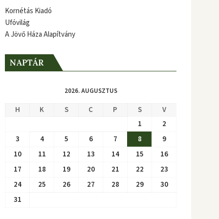
Kornétás Kiadó
Ufóvilág
A Jövő Háza Alapítvány
NAPTÁR
2026. AUGUSZTUS
H
K
S
C
P
S
V
1
2
3
4
5
6
7
8
9
10
11
12
13
14
15
16
17
18
19
20
21
22
23
24
25
26
27
28
29
30
31