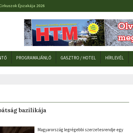
Cirkuszok Éjszakája 2026
NTŐ
PROGRAMAJÁNLÓ
GASZTRO / HOTEL
HÍRLEVÉL
átság bazilikája
Magyarország legrégebbi szerzetesrendje egy