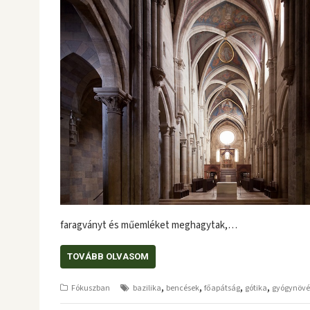
faragványt és műemléket meghagytak,…
TOVÁBB OLVASOM
,
,
,
,
Fókuszban
bazilika
bencések
főapátság
gótika
gyógynöv