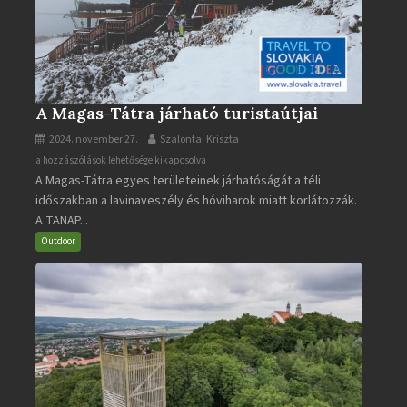
A Magas-Tátra járható turistaútjai
2024. november 27.
Szalontai Kriszta
A
a hozzászólások lehetősége kikapcsolva
A Magas-Tátra egyes területeinek járhatóságát a téli
Magas-
időszakban a lavinaveszély és hóviharok miatt korlátozzák.
Tátra
A TANAP...
járható
turistaútjai
Outdoor
bejegyzéshez