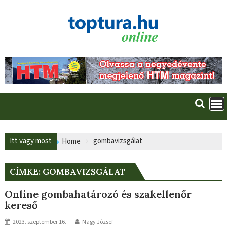
Skip
to
content
Itt vagy most
gombavizsgálat
Home
CÍMKE:
GOMBAVIZSGÁLAT
Online gombahatározó és szakellenőr
kereső
2023. szeptember 16.
Nagy József