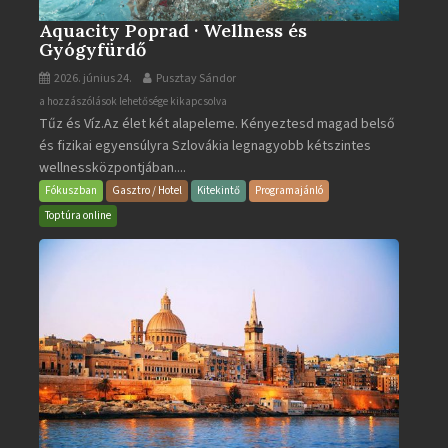
Aquacity Poprad · Wellness és
Gyógyfürdő
2026. június 24.
Pusztay Sándor
Aquacity
a hozzászólások lehetősége kikapcsolva
Tűz és Víz.Az élet két alapeleme. Kényeztesd magad belső
Poprad
és fizikai egyensúlyra Szlovákia legnagyobb kétszintes
·
wellnessközpontjában....
Wellness
és
Fókuszban
Gasztro / Hotel
Kitekintő
Programajánló
Gyógyfürdő
Toptúra online
bejegyzéshez