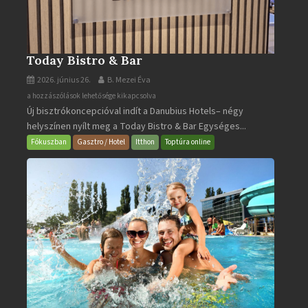
Today Bistro & Bar
2026. június 26.
B. Mezei Éva
Today
a hozzászólások lehetősége kikapcsolva
Új bisztrókoncepcióval indít a Danubius Hotels– négy
Bistro
helyszínen nyílt meg a Today Bistro & Bar Egységes...
&
Bar
Fókuszban
Gasztro / Hotel
Itthon
Toptúra online
bejegyzéshez