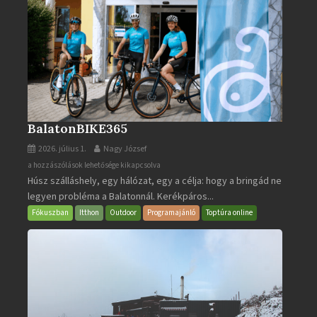
BalatonBIKE365
2026. július 1.
Nagy József
BalatonBIKE365
a hozzászólások lehetősége kikapcsolva
Húsz szálláshely, egy hálózat, egy a célja: hogy a bringád ne
bejegyzéshez
legyen probléma a Balatonnál. Kerékpáros...
Fókuszban
Itthon
Outdoor
Programajánló
Toptúra online