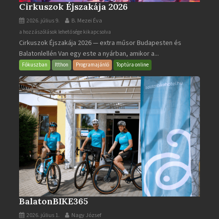
Cirkuszok Éjszakája 2026
2026. július 9.
B. Mezei Éva
Cirkuszok
a hozzászólások lehetősége kikapcsolva
Cirkuszok Éjszakája 2026 — extra műsor Budapesten és
Éjszakája
Balatonlellén Van egy este a nyárban, amikor a...
2026
bejegyzéshez
Fókuszban
Itthon
Programajánló
Toptúra online
BalatonBIKE365
2026. július 1.
Nagy József