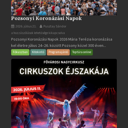
Pozsonyi Koronázási Napok
2026. július 21.
Pusztay Sándor
Pozsonyi
a hozzászólások lehetősége kikapcsolva
Pozsonyi Koronázási Napok 2026 Mária Terézia koronázása
Koronázási
kel életre július 24–26. között Pozsony közel 300 éven...
Napok
bejegyzéshez
Fókuszban
Kitekintő
Programajánló
Toptúra online