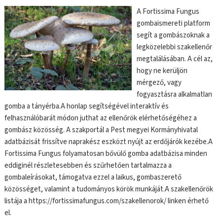
A Fortissima Fungus
gombaismereti platform
segít a gombászoknak a
legközelebbi szakellenőr
megtalálásában. A cél az,
hogy ne kerüljön
mérgező, vagy
fogyasztásra alkalmatlan
gomba a tányérba.A honlap segítségével interaktív és
felhasználóbarát módon juthat az ellenőrök elérhetőségéhez a
gombász közösség. A szakportál a Pest megyei Kormányhivatal
adatbázisát frissítve naprakész eszközt nyújt az erdőjárók kezébe.A
Fortissima Fungus folyamatosan bővülő gomba adatbázisa minden
eddiginél részletesebben és szűrhetően tartalmazza a
gombaleírásokat, támogatva ezzel a laikus, gombaszerető
közösséget, valamint a tudományos körök munkáját.A szakellenőrök
listája a https://fortissimafungus.com/szakellenorok/ linken érhető
el.