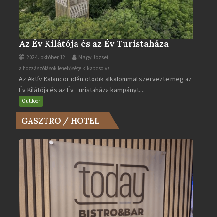
Az Év Kilátója és az Év Turistaháza
2024. október 12.
Nagy József
Az
a hozzászólások lehetősége kikapcsolva
Az Aktív Kalandor idén ötödik alkalommal szervezte meg az
Év
Év Kilátója és az Év Turistaháza kampányt....
Kilátója
és
Outdoor
az
GASZTRO / HOTEL
Év
Turistaháza
bejegyzéshez