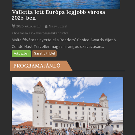
Valletta lett Európa legjobb városa
2025-ben
2025. október 13.
Nagy József
Valletta
a hozzászólások lehetősége kikapcsolva
Málta fővárosa nyerte el a Readers’ Choice Awards díjat A
lett
Condé Nast Traveller magazin rangos szavazásán...
Európa
legjobb
Fókuszban
Gasztro / Hotel
városa
PROGRAMAJÁNLÓ
2025-
ben
bejegyzéshez