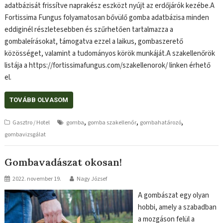
adatbázisát frissítve naprakész eszközt nyújt az erdőjárók kezébe.A
Fortissima Fungus folyamatosan bővülő gomba adatbázisa minden
eddiginél részletesebben és szűrhetően tartalmazza a
gombaleírásokat, támogatva ezzel a laikus, gombaszerető
közösséget, valamint a tudományos körök munkáját.A szakellenőrök
listája a https://fortissimafungus.com/szakellenorok/ linken érhető
el.
TOVÁBB OLVASOM
,
,
,
Gasztro / Hotel
gomba
gomba szakellenőr
gombahatározó
gombavizsgálat
Gombavadászat okosan!
2022. november 19.
Nagy József
A gombászat egy olyan
hobbi, amely a szabadban
a mozgáson felül a