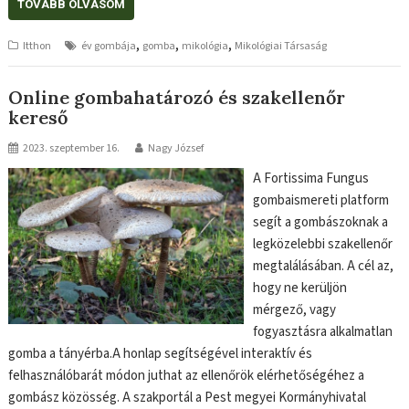
TOVÁBB OLVASOM
,
,
,
Itthon
év gombája
gomba
mikológia
Mikológiai Társaság
Online gombahatározó és szakellenőr
kereső
2023. szeptember 16.
Nagy József
A Fortissima Fungus
gombaismereti platform
segít a gombászoknak a
legközelebbi szakellenőr
megtalálásában. A cél az,
hogy ne kerüljön
mérgező, vagy
fogyasztásra alkalmatlan
gomba a tányérba.A honlap segítségével interaktív és
felhasználóbarát módon juthat az ellenőrök elérhetőségéhez a
gombász közösség. A szakportál a Pest megyei Kormányhivatal