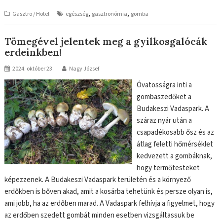
,
,
Gasztro / Hotel
egészség
gasztronómia
gomba
Tömegével jelentek meg a gyilkosgalócák
erdeinkben!
2024. október 23.
Nagy József
Óvatosságra inti a
gombaszedőket a
Budakeszi Vadaspark. A
száraz nyár után a
csapadékosabb ősz és az
átlag feletti hőmérséklet
kedvezett a gombáknak,
hogy termőtesteket
képezzenek. A Budakeszi Vadaspark területén és a környező
erdőkben is bőven akad, amit a kosárba tehetünk és persze olyan is,
ami jobb, ha az erdőben marad. A Vadaspark felhívja a figyelmet, hogy
az erdőben szedett gombát minden esetben vizsgáltassuk be