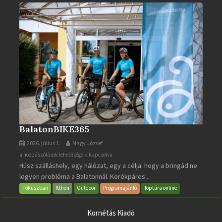
BalatonBIKE365
2026. július 1.
Nagy József
BalatonBIKE365
a hozzászólások lehetősége kikapcsolva
Húsz szálláshely, egy hálózat, egy a célja: hogy a bringád ne
bejegyzéshez
legyen probléma a Balatonnál. Kerékpáros...
Fókuszban
Itthon
Outdoor
Programajánló
Toptúra online
Kornétás Kiadó