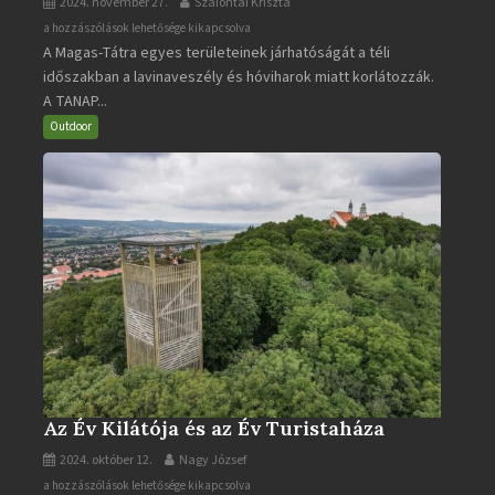
2024. november 27.
Szalontai Kriszta
A
a hozzászólások lehetősége kikapcsolva
A Magas-Tátra egyes területeinek járhatóságát a téli
Magas-
időszakban a lavinaveszély és hóviharok miatt korlátozzák.
Tátra
A TANAP...
járható
turistaútjai
Outdoor
bejegyzéshez
Az Év Kilátója és az Év Turistaháza
2024. október 12.
Nagy József
Az
a hozzászólások lehetősége kikapcsolva