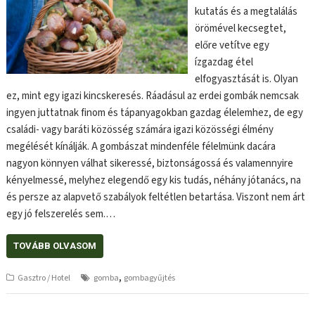
kutatás és a megtalálás
örömével kecsegtet,
előre vetítve egy
ízgazdag étel
elfogyasztását is. Olyan
ez, mint egy igazi kincskeresés. Ráadásul az erdei gombák nemcsak
ingyen juttatnak finom és tápanyagokban gazdag élelemhez, de egy
családi- vagy baráti közösség számára igazi közösségi élmény
megélését kínálják. A gombászat mindenféle félelmünk dacára
nagyon könnyen válhat sikeressé, biztonságossá és valamennyire
kényelmessé, melyhez elegendő egy kis tudás, néhány jótanács, na
és persze az alapvető szabályok feltétlen betartása. Viszont nem árt
egy jó felszerelés sem.…
TOVÁBB OLVASOM
,
Gasztro / Hotel
gomba
gombagyűjtés