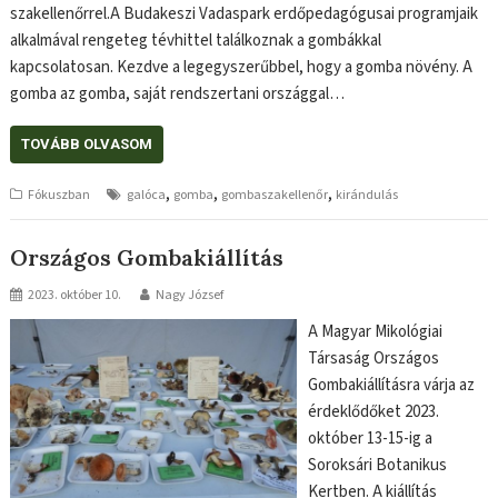
szakellenőrrel.A Budakeszi Vadaspark erdőpedagógusai programjaik
alkalmával rengeteg tévhittel találkoznak a gombákkal
kapcsolatosan. Kezdve a legegyszerűbbel, hogy a gomba növény. A
gomba az gomba, saját rendszertani országgal…
TOVÁBB OLVASOM
,
,
,
Fókuszban
galóca
gomba
gombaszakellenőr
kirándulás
Országos Gombakiállítás
2023. október 10.
Nagy József
A Magyar Mikológiai
Társaság Országos
Gombakiállításra várja az
érdeklődőket 2023.
október 13-15-ig a
Soroksári Botanikus
Kertben. A kiállítás