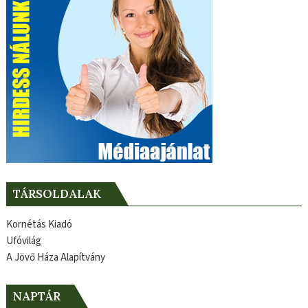
TÁRSOLDALAK
Kornétás Kiadó
Ufóvilág
A Jövő Háza Alapítvány
NAPTÁR