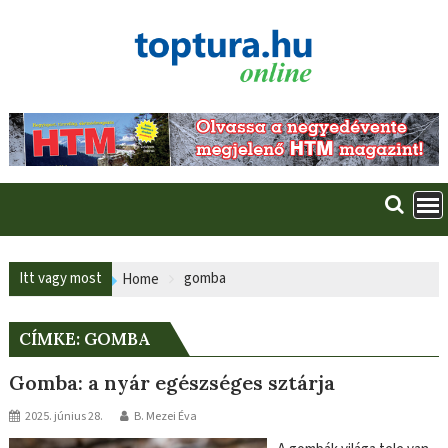
Skip
to
content
Itt vagy most
gomba
Home
CÍMKE:
GOMBA
Gomba: a nyár egészséges sztárja
2025. június 28.
B. Mezei Éva