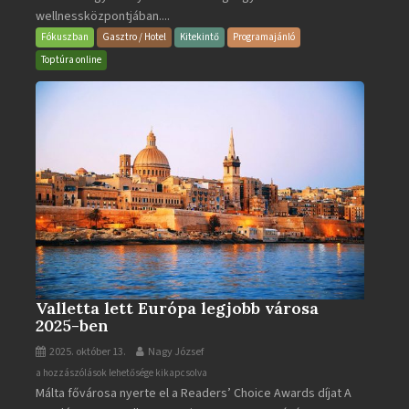
wellnessközpontjában....
Wellness
és
Fókuszban
Gasztro / Hotel
Kitekintő
Programajánló
Gyógyfürdő
Toptúra online
bejegyzéshez
Valletta lett Európa legjobb városa
2025-ben
2025. október 13.
Nagy József
Valletta
a hozzászólások lehetősége kikapcsolva
Málta fővárosa nyerte el a Readers’ Choice Awards díjat A
lett