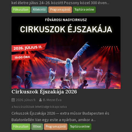
kel életre július 24–26. között Pozsony közel 300 éven...
Napok
bejegyzéshez
Fókuszban
Kitekintő
Programajánló
Toptúra online
Cirkuszok Éjszakája 2026
2026. július 9.
B. Mezei Éva
Cirkuszok
a hozzászólások lehetősége kikapcsolva
Cirkuszok Éjszakája 2026 — extra műsor Budapesten és
Éjszakája
Balatonlellén Van egy este a nyárban, amikor a...
2026
bejegyzéshez
Fókuszban
Itthon
Programajánló
Toptúra online