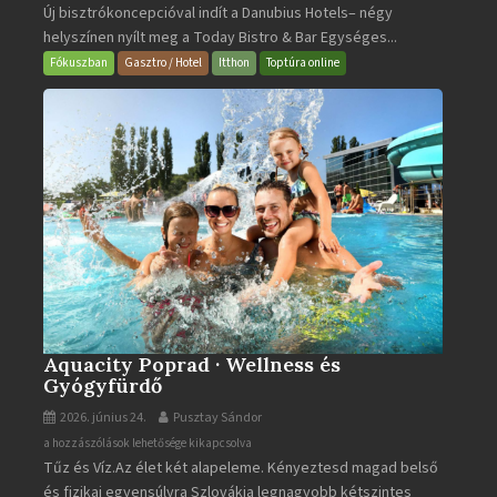
Új bisztrókoncepcióval indít a Danubius Hotels– négy
Bistro
helyszínen nyílt meg a Today Bistro & Bar Egységes...
&
Bar
Fókuszban
Gasztro / Hotel
Itthon
Toptúra online
bejegyzéshez
Aquacity Poprad · Wellness és
Gyógyfürdő
2026. június 24.
Pusztay Sándor
Aquacity
a hozzászólások lehetősége kikapcsolva
Tűz és Víz.Az élet két alapeleme. Kényeztesd magad belső
Poprad
és fizikai egyensúlyra Szlovákia legnagyobb kétszintes
·