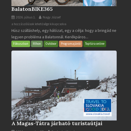
BalatonBIKE365
2026. július 1.
Nagy József
BalatonBIKE365
a hozzászólások lehetősége kikapcsolva
Húsz szálláshely, egy hálózat, egy a célja: hogy a bringád ne
bejegyzéshez
legyen probléma a Balatonnál. Kerékpáros...
Fókuszban
Itthon
Outdoor
Programajánló
Toptúra online
A Magas-Tátra járható turistaútjai