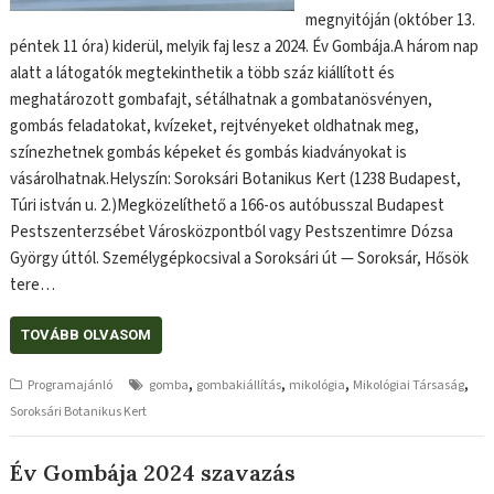
megnyitóján (október 13.
péntek 11 óra) kiderül, melyik faj lesz a 2024. Év Gombája.A három nap
alatt a látogatók megtekinthetik a több száz kiállított és
meghatározott gombafajt, sétálhatnak a gombatanösvényen,
gombás feladatokat, kvízeket, rejtvényeket oldhatnak meg,
színezhetnek gombás képeket és gombás kiadványokat is
vásárolhatnak.Helyszín: Soroksári Botanikus Kert (1238 Budapest,
Túri istván u. 2.)Megközelíthető a 166-os autóbusszal Budapest
Pestszenterzsébet Városközpontból vagy Pestszentimre Dózsa
György úttól. Személygépkocsival a Soroksári út — Soroksár, Hősök
tere…
TOVÁBB OLVASOM
,
,
,
,
Programajánló
gomba
gombakiállítás
mikológia
Mikológiai Társaság
Soroksári Botanikus Kert
Év Gombája 2024 szavazás