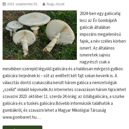
2023. szeptember 30.
Nagy József
2024-ben egy galócafaj
lesz az Év Gombája!A
galócák általában
impozáns megjelenésű
fajok, a név széles körben
ismert. Az általános
ismeretek sajnos
nagyrészt csak a
mesékben szereplő légyölő galócára és a halálosan mérgező gyilkos
galócára terjednek ki – sőt az említett két fajt sokan keverik is. A
választás döntő szakaszába került három galóca a nemzetségük
„szelíd” oldalát képviselik.Az internetes szavazáson három fajra lehet
szavazni 2023. október 11. szerda 24 óráig: az őzlábgalócára, a szürke
galócára és a tüskés galócára.Bővebb információk találhatók a
gombákról, és szavazni lehet a Magyar Mikológiai Társaság
www.gombanet.hu…