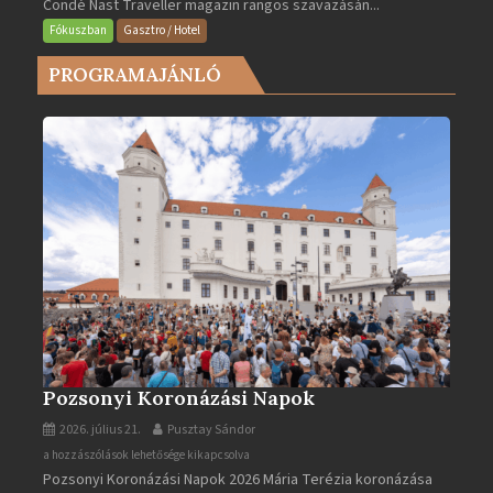
Condé Nast Traveller magazin rangos szavazásán...
Európa
legjobb
Fókuszban
Gasztro / Hotel
városa
PROGRAMAJÁNLÓ
2025-
ben
bejegyzéshez
Pozsonyi Koronázási Napok
2026. július 21.
Pusztay Sándor
Pozsonyi
a hozzászólások lehetősége kikapcsolva
Pozsonyi Koronázási Napok 2026 Mária Terézia koronázása
Koronázási