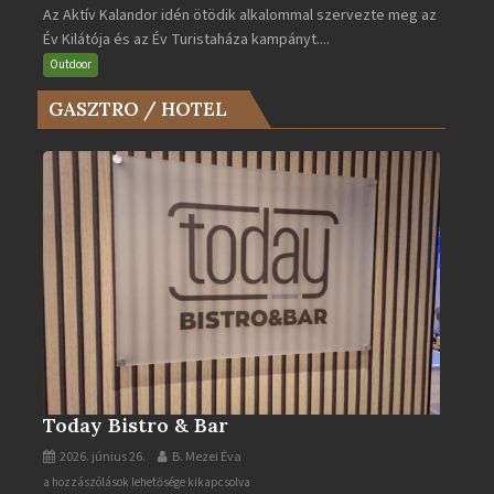
Az Aktív Kalandor idén ötödik alkalommal szervezte meg az
Év
Év Kilátója és az Év Turistaháza kampányt....
Kilátója
és
Outdoor
az
GASZTRO / HOTEL
Év
Turistaháza
bejegyzéshez
Today Bistro & Bar
2026. június 26.
B. Mezei Éva
Today
a hozzászólások lehetősége kikapcsolva