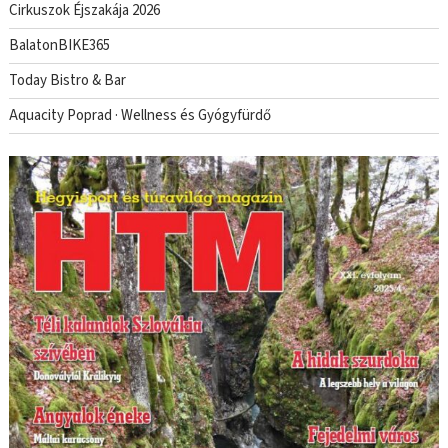
Cirkuszok Éjszakája 2026
BalatonBIKE365
Today Bistro & Bar
Aquacity Poprad · Wellness és Gyógyfürdő