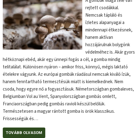
A gombák világa tele van
rejtett csodákkal.
Nemcsak tápláló és
ízletes alapanyagai a
mindennapi étkezésnek,
hanem aktívan
hozzájárulnak bolygónk
védelméhez is. Akár gyors
hétköznapi ebéd, akár egy ünnepi fogás a cél, a gomba mindig
telitalálat. Különösen nyáron – amikor friss, könnyű, mégis laktató
ételekre vágyunk. Az európai gombák ráadásul nemcsak kiváló ízük,
hanem fenntartható termesztésük miatt is kiemelkednek. Nem
csoda, hogy egyre nő a fogyasztásuk. Németországban gombaleves,
Belgiumban Vol au Vent, Spanyolországban gombás omlett,
Franciaországban pedig gombás ravioli készül belőlük.
Természetesen a magyar rántott gomba is örök klasszikus.
Frissességük és…
TOVÁBB OLVASOM