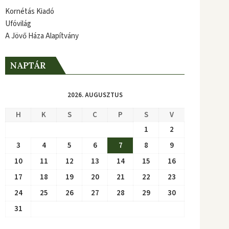
Kornétás Kiadó
Ufóvilág
A Jövő Háza Alapítvány
NAPTÁR
2026. AUGUSZTUS
H
K
S
C
P
S
V
1
2
3
4
5
6
7
8
9
10
11
12
13
14
15
16
17
18
19
20
21
22
23
24
25
26
27
28
29
30
31