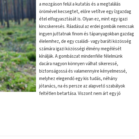
a mozgáson felül a kutatás és a megtalálás
örömével kecsegtet, előre vetítve egy ízgazdag
étel elfogyasztását is. Olyan ez, mint egy igazi
kincskeresés. Ráadásul az erdei gombák nemcsak
ingyen juttatnak finom és tápanyagokban gazdag
élelemhez, de egy családi- vagy baráti közösség
számára igazi közösségi élmény megélését
kínálják. A gombászat mindenféle félelmünk
dacára nagyon könnyen válhat sikeressé,
biztonságossá és valamennyire kényelmessé,
melyhez elegendő egy kis tudás, néhány
jótanács, na és persze az alapvető szabályok
feltétlen betartása. Viszont nem árt egy jó