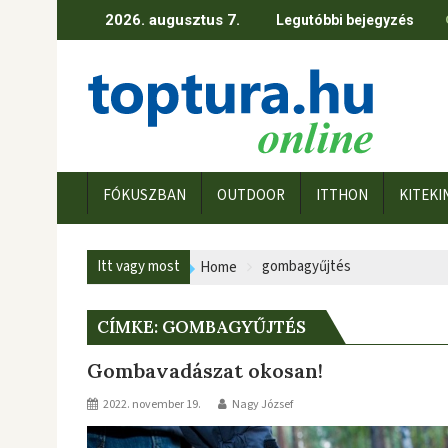
Skip
2026. augusztus 7.
Legutóbbi bejegyzés
to
content
FÓKUSZBAN
OUTDOOR
ITTHON
KITEKI
Itt vagy most
gombagyűjtés
Home
CÍMKE:
GOMBAGYŰJTÉS
Gombavadászat okosan!
2022. november 19.
Nagy József