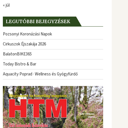
« júl
LEGUTÓBBI BEJEGYZÉSEK
Pozsonyi Koronázási Napok
Cirkuszok Éjszakája 2026
BalatonBIKE365
Today Bistro & Bar
Aquacity Poprad · Wellness és Gyógyfürdő