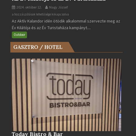
2024. október 12.
Nagy József
Az
a hozzászólások lehetősége kikapcsolva
Az Aktív Kalandor idén ötödik alkalommal szervezte meg az
Év
Év Kilátója és az Év Turistaháza kampányt....
Kilátója
és
Outdoor
az
GASZTRO / HOTEL
Év
Turistaháza
bejegyzéshez
Today Bistro & Bar