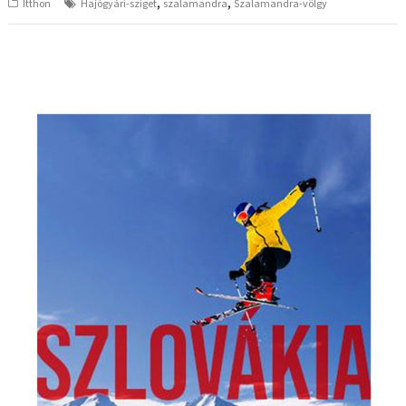
,
,
Itthon
Hajógyári-sziget
szalamandra
Szalamandra-völgy