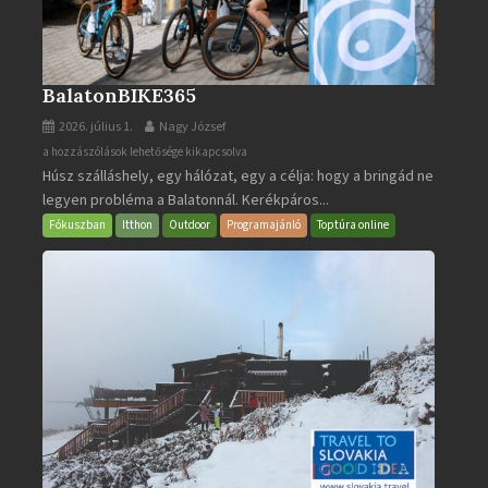
BalatonBIKE365
2026. július 1.
Nagy József
BalatonBIKE365
a hozzászólások lehetősége kikapcsolva
Húsz szálláshely, egy hálózat, egy a célja: hogy a bringád ne
bejegyzéshez
legyen probléma a Balatonnál. Kerékpáros...
Fókuszban
Itthon
Outdoor
Programajánló
Toptúra online