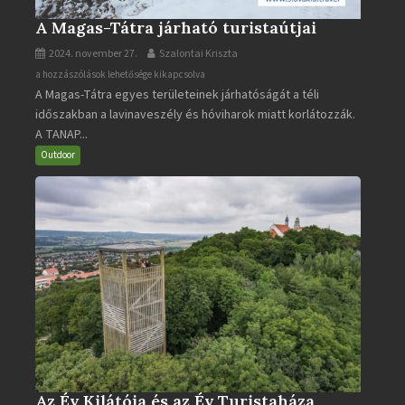
A Magas-Tátra járható turistaútjai
2024. november 27.
Szalontai Kriszta
A
a hozzászólások lehetősége kikapcsolva
A Magas-Tátra egyes területeinek járhatóságát a téli
Magas-
időszakban a lavinaveszély és hóviharok miatt korlátozzák.
Tátra
A TANAP...
járható
turistaútjai
Outdoor
bejegyzéshez
Az Év Kilátója és az Év Turistaháza