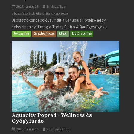
2026. június 26.
B. Mezei Éva
Today
a hozzászólások lehetősége kikapcsolva
Új bisztrókoncepcióval indít a Danubius Hotels– négy
Bistro
helyszínen nyílt meg a Today Bistro & Bar Egységes...
&
Bar
Fókuszban
Gasztro / Hotel
Itthon
Toptúra online
bejegyzéshez
Aquacity Poprad · Wellness és
Gyógyfürdő
2026. június 24.
Pusztay Sándor