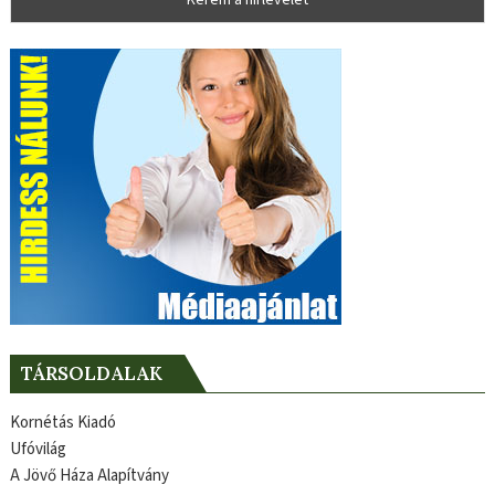
TÁRSOLDALAK
Kornétás Kiadó
Ufóvilág
A Jövő Háza Alapítvány