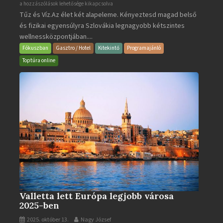
Aquacity
a hozzászólások lehetősége kikapcsolva
Tűz és Víz.Az élet két alapeleme. Kényeztesd magad belső
Poprad
és fizikai egyensúlyra Szlovákia legnagyobb kétszintes
·
wellnessközpontjában....
Wellness
és
Fókuszban
Gasztro / Hotel
Kitekintő
Programajánló
Gyógyfürdő
Toptúra online
bejegyzéshez
Valletta lett Európa legjobb városa
2025-ben
2025. október 13.
Nagy József