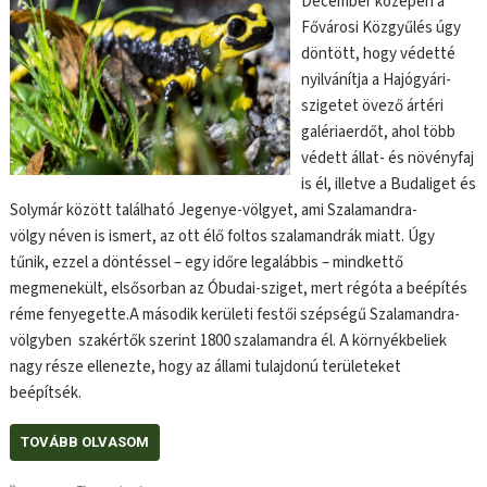
December közepén a
Fővárosi Közgyűlés úgy
döntött, hogy védetté
nyilvánítja a Hajógyári-
szigetet övező ártéri
galériaerdőt, ahol több
védett állat- és növényfaj
is él, illetve a Budaliget és
Solymár között található Jegenye-völgyet, ami Szalamandra-
völgy néven is ismert, az ott élő foltos szalamandrák miatt. Úgy
tűnik, ezzel a döntéssel – egy időre legalábbis – mindkettő
megmenekült, elsősorban az Óbudai-sziget, mert régóta a beépítés
réme fenyegette.A második kerületi festői szépségű Szalamandra-
völgyben szakértők szerint 1800 szalamandra él. A környékbeliek
nagy része ellenezte, hogy az állami tulajdonú területeket
beépítsék.
TOVÁBB OLVASOM