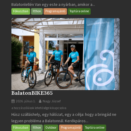
Balatonlellén Van egy este a nyárban, amikor a...
2026
bejegyzéshez
Fókuszban
Itthon
Programajánló
Toptúra online
BalatonBIKE365
2026. július 1.
Nagy József
BalatonBIKE365
a hozzászólások lehetősége kikapcsolva
Húsz szálláshely, egy hálózat, egy a célja: hogy a bringád ne
bejegyzéshez
legyen probléma a Balatonnál. Kerékpáros...
Fókuszban
Itthon
Outdoor
Programajánló
Toptúra online