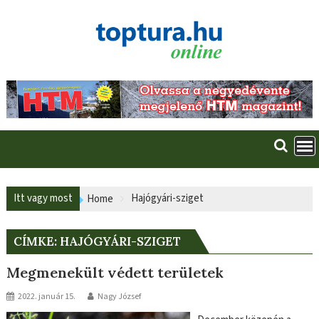
Skip
to
content
Itt vagy most
Hajógyári-sziget
Home
CÍMKE:
HAJÓGYÁRI-SZIGET
Megmenekült védett területek
2022. január 15.
Nagy József