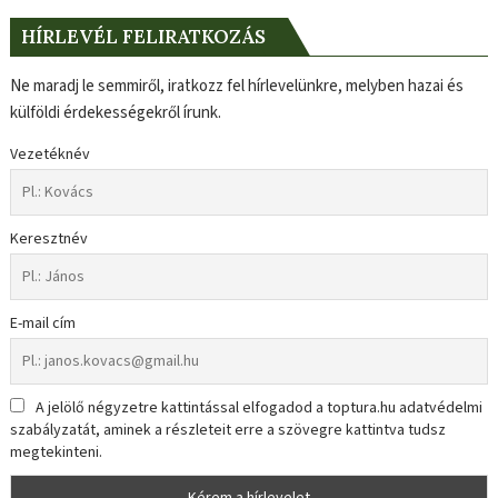
HÍRLEVÉL FELIRATKOZÁS
Ne maradj le semmiről, iratkozz fel hírlevelünkre, melyben hazai és
külföldi érdekességekről írunk.
Vezetéknév
Keresztnév
E-mail cím
A jelölő négyzetre kattintással elfogadod a toptura.hu adatvédelmi
szabályzatát, aminek a részleteit erre a szövegre kattintva tudsz
megtekinteni.