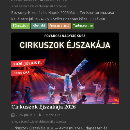
Pozsonyi
a hozzászólások lehetősége kikapcsolva
Pozsonyi Koronázási Napok 2026 Mária Terézia koronázása
Koronázási
kel életre július 24–26. között Pozsony közel 300 éven...
Napok
bejegyzéshez
Fókuszban
Kitekintő
Programajánló
Toptúra online
Cirkuszok Éjszakája 2026
2026. július 9.
B. Mezei Éva
Cirkuszok
a hozzászólások lehetősége kikapcsolva
Cirkuszok Éjszakája 2026 — extra műsor Budapesten és
Éjszakája