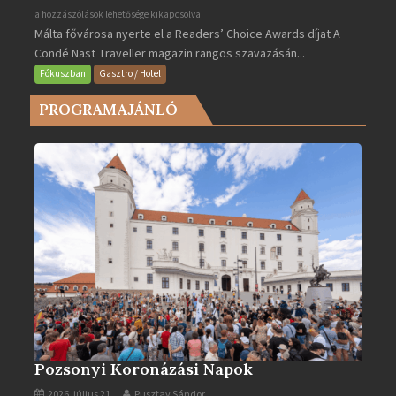
Valletta
a hozzászólások lehetősége kikapcsolva
Málta fővárosa nyerte el a Readers’ Choice Awards díjat A
lett
Condé Nast Traveller magazin rangos szavazásán...
Európa
legjobb
Fókuszban
Gasztro / Hotel
városa
PROGRAMAJÁNLÓ
2025-
ben
bejegyzéshez
Pozsonyi Koronázási Napok
2026. július 21.
Pusztay Sándor