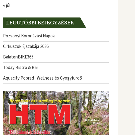
« júl
LEGUTÓBBI BEJEGYZÉSEK
Pozsonyi Koronázási Napok
Cirkuszok Éjszakája 2026
BalatonBIKE365
Today Bistro & Bar
Aquacity Poprad · Wellness és Gyógyfürdő