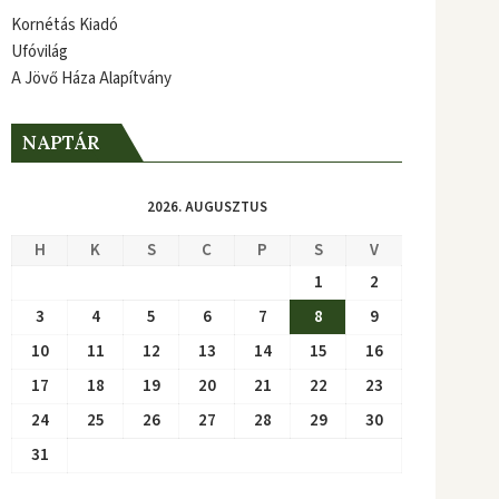
Kornétás Kiadó
Ufóvilág
A Jövő Háza Alapítvány
NAPTÁR
2026. AUGUSZTUS
H
K
S
C
P
S
V
1
2
3
4
5
6
7
8
9
10
11
12
13
14
15
16
17
18
19
20
21
22
23
24
25
26
27
28
29
30
31