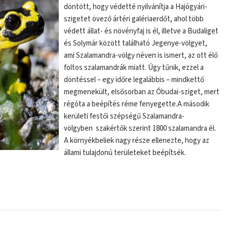
döntött, hogy védetté nyilvánítja a Hajógyári-
szigetet övező ártéri galériaerdőt, ahol több
védett állat- és növényfaj is él, illetve a Budaliget
és Solymár között található Jegenye-völgyet,
ami Szalamandra-völgy néven is ismert, az ott élő
foltos szalamandrák miatt. Úgy tűnik, ezzel a
döntéssel – egy időre legalábbis – mindkettő
megmenekült, elsősorban az Óbudai-sziget, mert
régóta a beépítés réme fenyegette.A második
kerületi festői szépségű Szalamandra-
völgyben szakértők szerint 1800 szalamandra él.
A környékbeliek nagy része ellenezte, hogy az
állami tulajdonú területeket beépítsék.