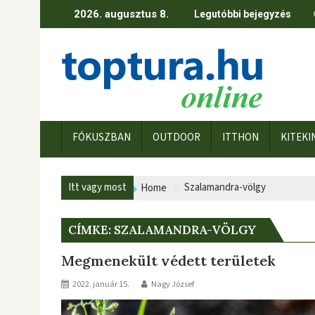
Skip
2026. augusztus 8.
Legutóbbi bejegyzés
to
content
FÓKUSZBAN
OUTDOOR
ITTHON
KITEKI
Itt vagy most
Szalamandra-völgy
Home
CÍMKE:
SZALAMANDRA-VÖLGY
Megmenekült védett területek
2022. január 15.
Nagy József