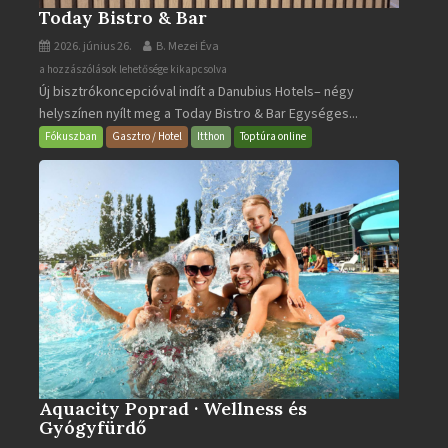
Today Bistro & Bar
2026. június 26.
B. Mezei Éva
Today
a hozzászólások lehetősége kikapcsolva
Új bisztrókoncepcióval indít a Danubius Hotels– négy
Bistro
helyszínen nyílt meg a Today Bistro & Bar Egységes...
&
Bar
Fókuszban
Gasztro / Hotel
Itthon
Toptúra online
bejegyzéshez
Aquacity Poprad · Wellness és
Gyógyfürdő