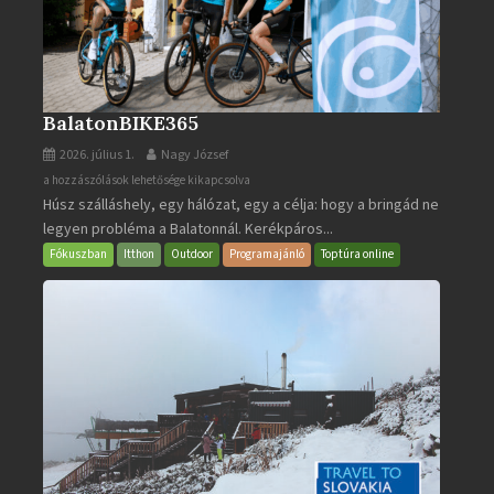
BalatonBIKE365
2026. július 1.
Nagy József
BalatonBIKE365
a hozzászólások lehetősége kikapcsolva
Húsz szálláshely, egy hálózat, egy a célja: hogy a bringád ne
bejegyzéshez
legyen probléma a Balatonnál. Kerékpáros...
Fókuszban
Itthon
Outdoor
Programajánló
Toptúra online