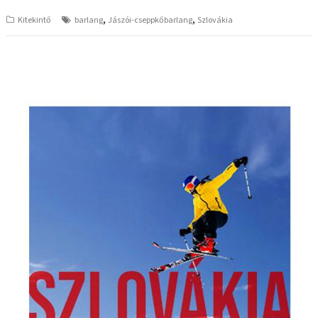
,
,
Kitekintő
barlang
Jászói-cseppkőbarlang
Szlovákia