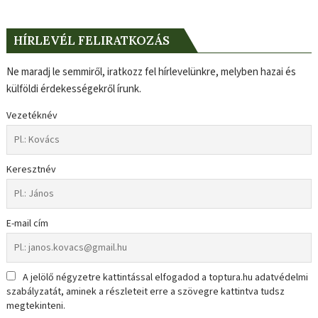
HÍRLEVÉL FELIRATKOZÁS
Ne maradj le semmiről, iratkozz fel hírlevelünkre, melyben hazai és
külföldi érdekességekről írunk.
Vezetéknév
Keresztnév
E-mail cím
A jelölő négyzetre kattintással elfogadod a toptura.hu adatvédelmi
szabályzatát, aminek a részleteit erre a szövegre kattintva tudsz
megtekinteni.