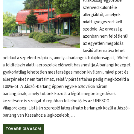
A lakosság egyötöde
szenved különféle
allergiáktól, amelyek
miatt gyógyszert kell
szednie. Az orvosság
azonban nem feltétlenül
az egyetlen megoldás:
kiváló alternatíva lehet
például a szpeleoterápia is, amely a barlangok tulajdonságait, főként
a földfelszín alatti aeroszolok előnyeit hasznosítja.A barlangi közeget
gyakorlatilag lehetetlen mesterséges módon kiváltani, mivel port és
allergéneket nem tartalmaz, relatív páratartalma pedig megközelíti a
100%-ot. A Jászói-barlang éppen egyike Szlovákia három
barlangjának, amely többek között a légúti megbetegedések
kezelésére is szolgál. A régióban fellelhető és az UNESCO
Világörökségi Listáján szereplő látogatható barlangok közül a Jászói-
barlang van Kassához a legközelebb,…
TOVÁBB OLVASOM