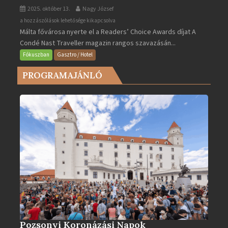
2025. október 13.
Nagy József
Valletta
a hozzászólások lehetősége kikapcsolva
Málta fővárosa nyerte el a Readers’ Choice Awards díjat A
lett
Condé Nast Traveller magazin rangos szavazásán...
Európa
legjobb
Fókuszban
Gasztro / Hotel
városa
PROGRAMAJÁNLÓ
2025-
ben
bejegyzéshez
Pozsonyi Koronázási Napok