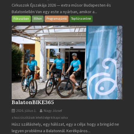
Cirkuszok Éjszakája 2026 — extra műsor Budapesten és
Éjszakája
Balatonlellén Van egy este a nyárban, amikor a...
2026
bejegyzéshez
Fókuszban
Itthon
Programajánló
Toptúra online
BalatonBIKE365
2026. július 1.
Nagy József
BalatonBIKE365
a hozzászólások lehetősége kikapcsolva
Húsz szálláshely, egy hálózat, egy a célja: hogy a bringád ne
bejegyzéshez
legyen probléma a Balatonnál. Kerékpáros...