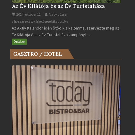
Az Év Kilátója és az Év Turistaháza
2024. október 12.
Nagy József
Az
a hozzászólások lehetősége kikapcsolva
Az Aktív Kalandor idén ötödik alkalommal szervezte meg az
Év
Év Kilátója és az Év Turistaháza kampányt....
Kilátója
és
Outdoor
az
GASZTRO / HOTEL
Év
Turistaháza
bejegyzéshez