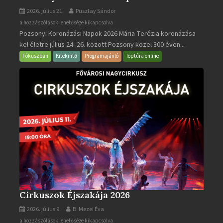
2026. július 21.
Pusztay Sándor
Pozsonyi
a hozzászólások lehetősége kikapcsolva
Pozsonyi Koronázási Napok 2026 Mária Terézia koronázása
Koronázási
kel életre július 24–26. között Pozsony közel 300 éven...
Napok
bejegyzéshez
Fókuszban
Kitekintő
Programajánló
Toptúra online
Cirkuszok Éjszakája 2026
2026. július 9.
B. Mezei Éva
Cirkuszok
a hozzászólások lehetősége kikapcsolva