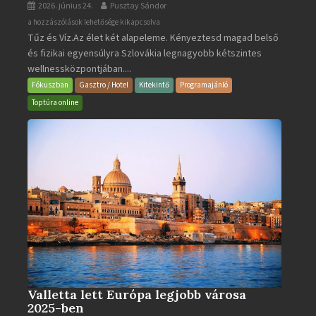
2026. június 24.
Pusztay Sándor
Aquacity
a hozzászólások lehetősége kikapcsolva
Tűz és Víz.Az élet két alapeleme. Kényeztesd magad belső
Poprad
és fizikai egyensúlyra Szlovákia legnagyobb kétszintes
·
wellnessközpontjában....
Wellness
és
Fókuszban
Gasztro / Hotel
Kitekintő
Programajánló
Gyógyfürdő
Toptúra online
bejegyzéshez
Valletta lett Európa legjobb városa
2025-ben