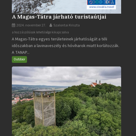
A Magas-Tátra járható turistaútjai
2024. november 27.
Szalontai Kriszta
A
a hozzászólások lehetősége kikapcsolva
A Magas-Tátra egyes területeinek járhatóságát a téli
Magas-
időszakban a lavinaveszély és hóviharok miatt korlátozzák.
Tátra
A TANAP...
járható
turistaútjai
Outdoor
bejegyzéshez