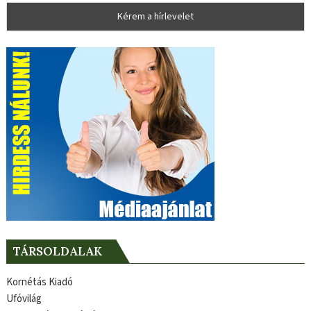
TÁRSOLDALAK
Kornétás Kiadó
Ufóvilág