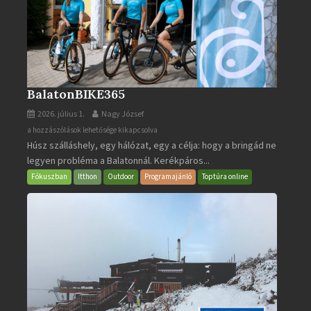
BalatonBIKE365
2026. július 1.
Nagy József
BalatonBIKE365
a hozzászólások lehetősége kikapcsolva
Húsz szálláshely, egy hálózat, egy a célja: hogy a bringád ne
bejegyzéshez
legyen probléma a Balatonnál. Kerékpáros...
Fókuszban
Itthon
Outdoor
Programajánló
Toptúra online