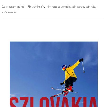
,
,
,
,
Programajánló
Játékszín
Rém rendes vendég
színdarab
színház
szórakozás