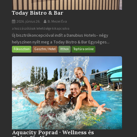
Today Bistro & Bar
2026. június 26.
B. Mezei Éva
Today
a hozzászólások lehetősége kikapcsolva
Új bisztrókoncepcióval indít a Danubius Hotels– négy
Bistro
helyszínen nyílt meg a Today Bistro & Bar Egységes...
&
Bar
Fókuszban
Gasztro / Hotel
Itthon
Toptúra online
bejegyzéshez
Aquacity Poprad · Wellness és