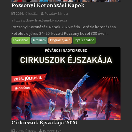
Pozsonyi Koronázási Napok
2026. július 21.
Pusztay Sándor
Pozsonyi
a hozzászólások lehetősége kikapcsolva
Pozsonyi Koronázási Napok 2026 Mária Terézia koronázása
Koronázási
kel életre július 24–26. között Pozsony közel 300 éven...
Napok
bejegyzéshez
Fókuszban
Kitekintő
Programajánló
Toptúra online
Cirkuszok Éjszakája 2026
2026. július 9.
B. Mezei Éva