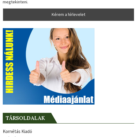
megtekinteni.
TÁRSOLDALAK
Kornétás Kiadó