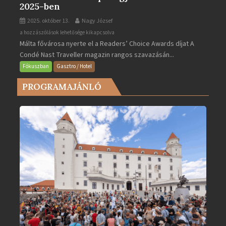
2025-ben
2025. október 13.
Nagy József
Valletta
a hozzászólások lehetősége kikapcsolva
Málta fővárosa nyerte el a Readers’ Choice Awards díjat A
lett
Condé Nast Traveller magazin rangos szavazásán...
Európa
legjobb
Fókuszban
Gasztro / Hotel
városa
PROGRAMAJÁNLÓ
2025-
ben
bejegyzéshez