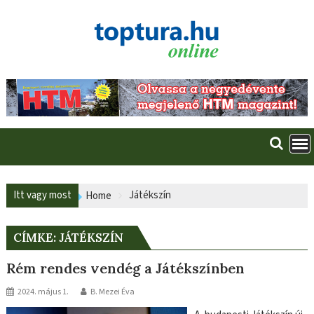
Skip
to
content
Itt vagy most
Játékszín
Home
CÍMKE:
JÁTÉKSZÍN
Rém rendes vendég a Játékszínben
2024. május 1.
B. Mezei Éva