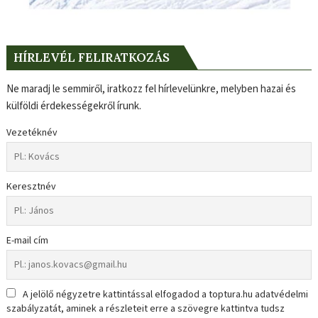
HÍRLEVÉL FELIRATKOZÁS
Ne maradj le semmiről, iratkozz fel hírlevelünkre, melyben hazai és
külföldi érdekességekről írunk.
Vezetéknév
Keresztnév
E-mail cím
A jelölő négyzetre kattintással elfogadod a toptura.hu adatvédelmi
szabályzatát, aminek a részleteit erre a szövegre kattintva tudsz