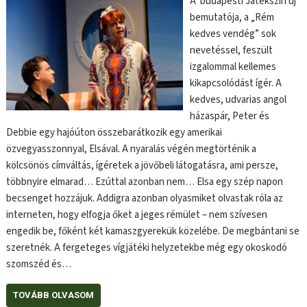
A budapesti Játékszín új
bemutatója, a „Rém
kedves vendég” sok
nevetéssel, feszült
izgalommal kellemes
kikapcsolódást ígér. A
kedves, udvarias angol
házaspár, Peter és
Debbie egy hajóúton összebarátkozik egy amerikai
özvegyasszonnyal, Elsával. A nyaralás végén megtörténik a
kölcsönös címváltás, ígéretek a jövőbeli látogatásra, ami persze,
többnyire elmarad… Ezúttal azonban nem… Elsa egy szép napon
becsenget hozzájuk. Addigra azonban olyasmiket olvastak róla az
interneten, hogy elfogja őket a jeges rémület – nem szívesen
engedik be, főként két kamaszgyerekük közelébe. De megbántani se
szeretnék. A fergeteges vígjátéki helyzetekbe még egy okoskodó
szomszéd és…
TOVÁBB OLVASOM