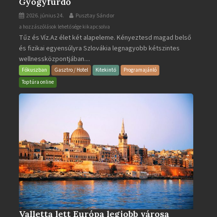
Gyógyfürdő
2026. június 24.
Pusztay Sándor
Aquacity
a hozzászólások lehetősége kikapcsolva
Tűz és Víz.Az élet két alapeleme. Kényeztesd magad belső
Poprad
és fizikai egyensúlyra Szlovákia legnagyobb kétszintes
·
wellnessközpontjában....
Wellness
és
Fókuszban
Gasztro / Hotel
Kitekintő
Programajánló
Gyógyfürdő
Toptúra online
bejegyzéshez
Valletta lett Európa legjobb városa