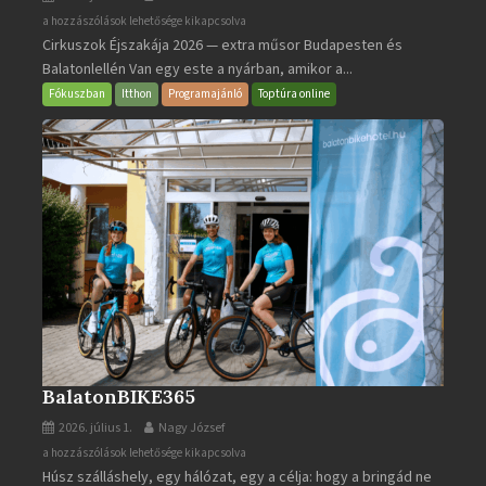
Cirkuszok
a hozzászólások lehetősége kikapcsolva
Cirkuszok Éjszakája 2026 — extra műsor Budapesten és
Éjszakája
Balatonlellén Van egy este a nyárban, amikor a...
2026
bejegyzéshez
Fókuszban
Itthon
Programajánló
Toptúra online
BalatonBIKE365
2026. július 1.
Nagy József
BalatonBIKE365
a hozzászólások lehetősége kikapcsolva
Húsz szálláshely, egy hálózat, egy a célja: hogy a bringád ne
bejegyzéshez