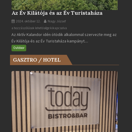
Az Év Kilátója és az Év Turistaháza
2024. október 12.
Nagy József
Az
a hozzászólások lehetősége kikapcsolva
Az Aktív Kalandor idén ötödik alkalommal szervezte meg az
Év
Év Kilátója és az Év Turistaháza kampányt....
Kilátója
és
Outdoor
az
GASZTRO / HOTEL
Év
Turistaháza
bejegyzéshez