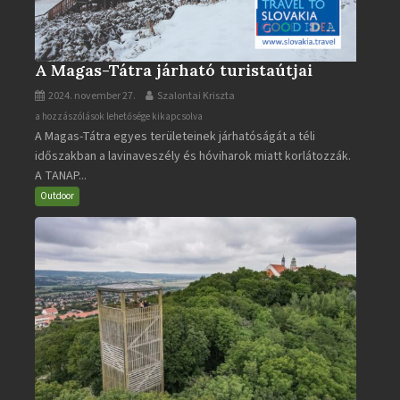
A Magas-Tátra járható turistaútjai
2024. november 27.
Szalontai Kriszta
A
a hozzászólások lehetősége kikapcsolva
A Magas-Tátra egyes területeinek járhatóságát a téli
Magas-
időszakban a lavinaveszély és hóviharok miatt korlátozzák.
Tátra
A TANAP...
járható
turistaútjai
Outdoor
bejegyzéshez