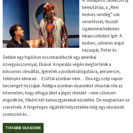
A budapesti Játékszín új
bemutatója, a „Rém
kedves vendég” sok
nevetéssel, feszült
izgalommal kellemes
kikapcsolódást ígér. A
kedves, udvarias angol
házaspár, Peter és
Debbie egy hajóúton összebarátkozik egy amerikai
özvegyasszonnyal, Elsával. A nyaralás végén megtörténik a
kölcsönös címváltás, ígéretek a jövőbeli látogatásra, ami persze,
többnyire elmarad… Ezúttal azonban nem… Elsa egy szép napon
becsenget hozzájuk. Addigra azonban olyasmiket olvastak róla az
interneten, hogy elfogja őket a jeges rémület – nem szívesen
engedik be, főként két kamaszgyerekük közelébe. De megbántani se
szeretnék. A fergeteges vígjátéki helyzetekbe még egy okoskodó
szomszéd és…
TOVÁBB OLVASOM