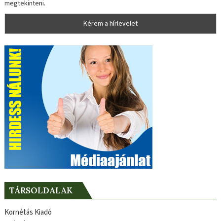
megtekinteni.
TÁRSOLDALAK
Kornétás Kiadó