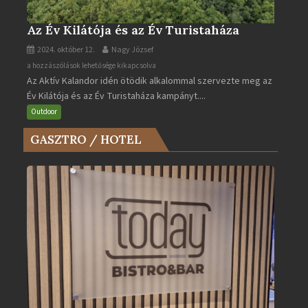
Az Év Kilátója és az Év Turistaháza
2024. október 12.
Nagy József
Az
a hozzászólások lehetősége kikapcsolva
Az Aktív Kalandor idén ötödik alkalommal szervezte meg az
Év
Év Kilátója és az Év Turistaháza kampányt....
Kilátója
és
Outdoor
az
GASZTRO / HOTEL
Év
Turistaháza
bejegyzéshez