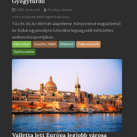
Gyógyfürdő
2026. június 24.
Pusztay Sándor
Aquacity
a hozzászólások lehetősége kikapcsolva
Tűz és Víz.Az élet két alapeleme. Kényeztesd magad belső
Poprad
és fizikai egyensúlyra Szlovákia legnagyobb kétszintes
·
wellnessközpontjában....
Wellness
és
Fókuszban
Gasztro / Hotel
Kitekintő
Programajánló
Gyógyfürdő
Toptúra online
bejegyzéshez
Valletta lett Európa legjobb városa