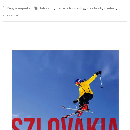
,
,
,
,
Programajánló
Játékszín
Rém rendes vendég
színdarab
színház
szórakozás