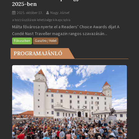
2025-ben
2025. október 13.
Nagy József
Valletta
a hozzászólások lehetősége kikapcsolva
Málta fővárosa nyerte el a Readers’ Choice Awards díjat A
lett
Condé Nast Traveller magazin rangos szavazásán...
Európa
legjobb
Fókuszban
Gasztro / Hotel
városa
PROGRAMAJÁNLÓ
2025-
ben
bejegyzéshez