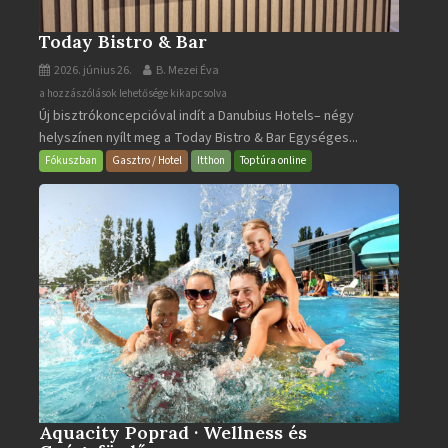
Today Bistro & Bar
2026. június 26.
B. Mezei Éva
Today
a hozzászólások lehetősége kikapcsolva
Új bisztrókoncepcióval indít a Danubius Hotels– négy
Bistro
helyszínen nyílt meg a Today Bistro & Bar Egységes...
&
Bar
Fókuszban
Gasztro / Hotel
Itthon
Toptúra online
bejegyzéshez
Aquacity Poprad · Wellness és