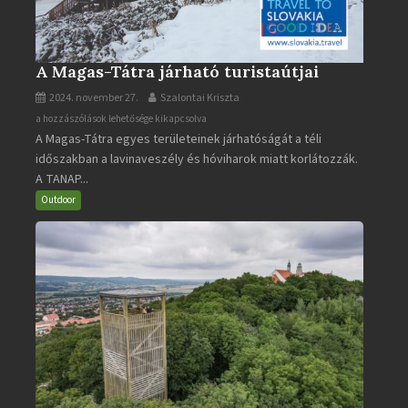
A Magas-Tátra járható turistaútjai
2024. november 27.
Szalontai Kriszta
A
a hozzászólások lehetősége kikapcsolva
A Magas-Tátra egyes területeinek járhatóságát a téli
Magas-
időszakban a lavinaveszély és hóviharok miatt korlátozzák.
Tátra
A TANAP...
járható
turistaútjai
Outdoor
bejegyzéshez