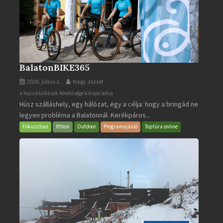
BalatonBIKE365
2026. július 1.
Nagy József
BalatonBIKE365
a hozzászólások lehetősége kikapcsolva
Húsz szálláshely, egy hálózat, egy a célja: hogy a bringád ne
bejegyzéshez
legyen probléma a Balatonnál. Kerékpáros...
Fókuszban
Itthon
Outdoor
Programajánló
Toptúra online