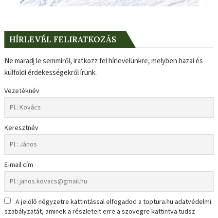
HÍRLEVÉL FELIRATKOZÁS
Ne maradj le semmiről, iratkozz fel hírlevelünkre, melyben hazai és
külföldi érdekességekről írunk.
Vezetéknév
Keresztnév
E-mail cím
A jelölő négyzetre kattintással elfogadod a toptura.hu adatvédelmi
szabályzatát, aminek a részleteit erre a szövegre kattintva tudsz