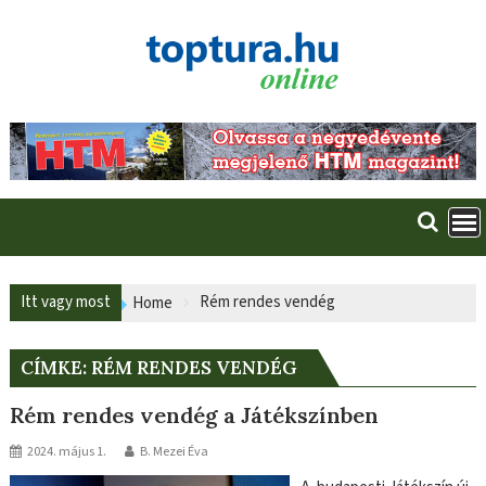
Skip
to
content
Itt vagy most
Rém rendes vendég
Home
CÍMKE:
RÉM RENDES VENDÉG
Rém rendes vendég a Játékszínben
2024. május 1.
B. Mezei Éva