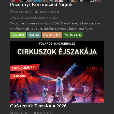
Pozsonyi Koronázási Napok
2026. július 21.
Pusztay Sándor
Pozsonyi
a hozzászólások lehetősége kikapcsolva
Pozsonyi Koronázási Napok 2026 Mária Terézia koronázása
Koronázási
kel életre július 24–26. között Pozsony közel 300 éven...
Napok
bejegyzéshez
Fókuszban
Kitekintő
Programajánló
Toptúra online
Cirkuszok Éjszakája 2026
2026. július 9.
B. Mezei Éva