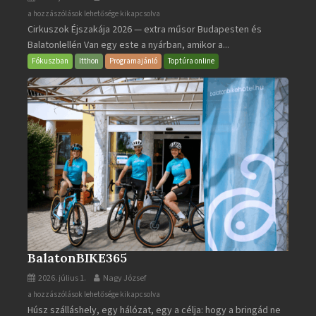
Cirkuszok
a hozzászólások lehetősége kikapcsolva
Cirkuszok Éjszakája 2026 — extra műsor Budapesten és
Éjszakája
Balatonlellén Van egy este a nyárban, amikor a...
2026
bejegyzéshez
Fókuszban
Itthon
Programajánló
Toptúra online
BalatonBIKE365
2026. július 1.
Nagy József
BalatonBIKE365
a hozzászólások lehetősége kikapcsolva
Húsz szálláshely, egy hálózat, egy a célja: hogy a bringád ne
bejegyzéshez