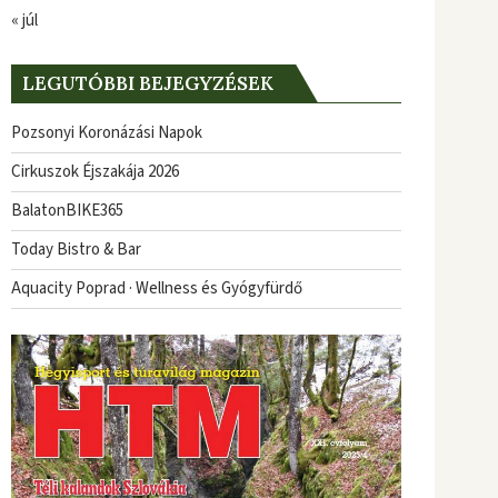
« júl
LEGUTÓBBI BEJEGYZÉSEK
Pozsonyi Koronázási Napok
Cirkuszok Éjszakája 2026
BalatonBIKE365
Today Bistro & Bar
Aquacity Poprad · Wellness és Gyógyfürdő