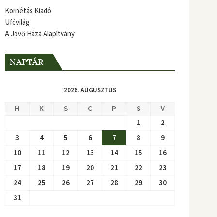
Kornétás Kiadó
Ufóvilág
A Jövő Háza Alapítvány
NAPTÁR
2026. AUGUSZTUS
H
K
S
C
P
S
V
1
2
3
4
5
6
7
8
9
10
11
12
13
14
15
16
17
18
19
20
21
22
23
24
25
26
27
28
29
30
31