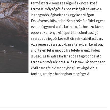
természeti különlegességei és kincsei közé
tartozik. Mélységét és hosszúságát tekintve a
legnagyobb jégbarlangok egyike a világon.
Fekvésének köszönhetően a hőmérséklet egész
évben fagypont alatt tartható, és hosszú távon
éppen ez a tényező kapott kulcsfontosságú
szerepet a jégből készült díszek kialakításában.
Az eljegesedésre azokban a terekben kerül sor,
ahol télen felhalmozódik a lefelé áramló hideg
levegő. Ez lehűti a barlangot és fagypont alatt
tartja a hőmérsékletet. A jég kialakulásához ezen
kívül a megfelelő mennyiségű szivárgó víz is
fontos, amely a barlangban megfagy. A