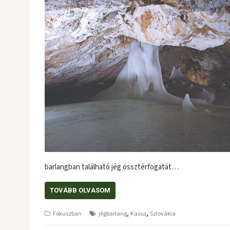
barlangban található jég össztérfogatát…
TOVÁBB OLVASOM
,
,
Fókuszban
jégbarlang
Kassa
Szlovákia