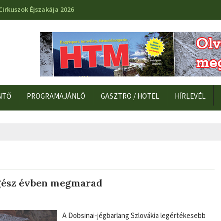
Cirkuszok Éjszakája 2026
NTŐ
PROGRAMAJÁNLÓ
GASZTRO / HOTEL
HÍRLEVÉL
 egész évben megmarad
A Dobsinai-jégbarlang Szlovákia legértékesebb