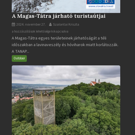
A Magas-Tátra járható turistaútjai
2024. november 27.
Szalontai Kriszta
A
a hozzászólások lehetősége kikapcsolva
A Magas-Tátra egyes területeinek járhatóságát a téli
Magas-
időszakban a lavinaveszély és hóviharok miatt korlátozzák.
Tátra
A TANAP...
járható
turistaútjai
Outdoor
bejegyzéshez