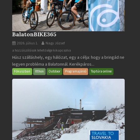
BalatonBIKE365
2026. július 1.
Nagy József
BalatonBIKE365
a hozzászólások lehetősége kikapcsolva
Húsz szálláshely, egy hálózat, egy a célja: hogy a bringád ne
bejegyzéshez
legyen probléma a Balatonnál. Kerékpáros...
Fókuszban
Itthon
Outdoor
Programajánló
Toptúra online