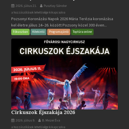
2026. július 21.
Pusztay Sándor
Pozsonyi
a hozzászólások lehetősége kikapcsolva
Pozsonyi Koronázási Napok 2026 Mária Terézia koronázása
Koronázási
kel életre július 24–26. között Pozsony közel 300 éven...
Napok
bejegyzéshez
Fókuszban
Kitekintő
Programajánló
Toptúra online
Cirkuszok Éjszakája 2026
2026. július 9.
B. Mezei Éva
Cirkuszok
a hozzászólások lehetősége kikapcsolva