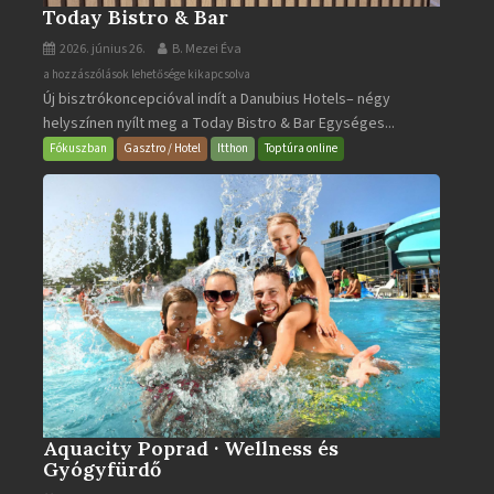
Today Bistro & Bar
2026. június 26.
B. Mezei Éva
Today
a hozzászólások lehetősége kikapcsolva
Új bisztrókoncepcióval indít a Danubius Hotels– négy
Bistro
helyszínen nyílt meg a Today Bistro & Bar Egységes...
&
Bar
Fókuszban
Gasztro / Hotel
Itthon
Toptúra online
bejegyzéshez
Aquacity Poprad · Wellness és
Gyógyfürdő