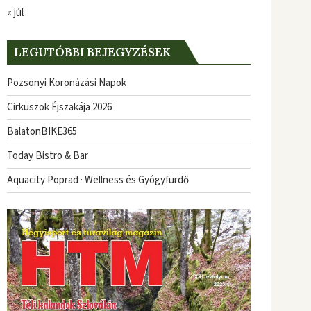
« júl
LEGUTÓBBI BEJEGYZÉSEK
Pozsonyi Koronázási Napok
Cirkuszok Éjszakája 2026
BalatonBIKE365
Today Bistro & Bar
Aquacity Poprad · Wellness és Gyógyfürdő