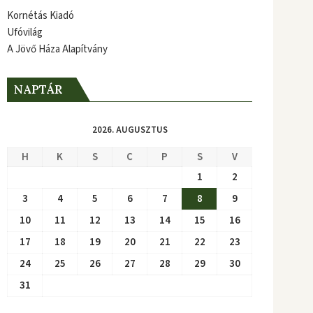
Kornétás Kiadó
Ufóvilág
A Jövő Háza Alapítvány
NAPTÁR
2026. AUGUSZTUS
H
K
S
C
P
S
V
1
2
3
4
5
6
7
8
9
10
11
12
13
14
15
16
17
18
19
20
21
22
23
24
25
26
27
28
29
30
31