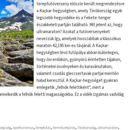
terepfutóverseny először került megrendezésre
a Kaçkar-hegységben, amely Törökország egyik
legszebb hegyvidéke és a Fekete-tenger
északkeleti partján található. Mit jelent az, hogy
ultramaraton? Azokat a futóversenyeket
nevezzük így, amelyek hosszabbak a klasszikus
maraton 42,195 km-es távjánál. A Kaçkar-
hegységben lévő futópálya abban különleges,
hogy ősi erdőkön, gyönyörű érintetlen tájakon,
történelmi ösvényeken és karavánutakon,
valamint csodás gleccsertavak partjai mentén
halad keresztül. A Kaçkar-hegységet gyakran
emlegetik „felhők felettiként”, mert a
melkedik a felhők feletti magasságokba. Ez a vidék izgalmas vadvilág
,
,
,
,
,
,
hegység
sportturizmus
terepfutás
természetjárás
Törökország
ultramaraton