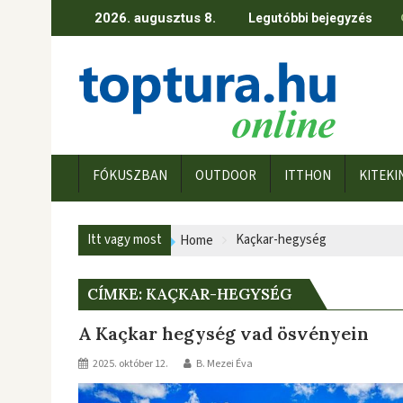
Skip
2026. augusztus 8.
Legutóbbi bejegyzés
to
content
FÓKUSZBAN
OUTDOOR
ITTHON
KITEKI
Itt vagy most
Kaçkar-hegység
Home
CÍMKE:
KAÇKAR-HEGYSÉG
A Kaçkar hegység vad ösvényein
2025. október 12.
B. Mezei Éva