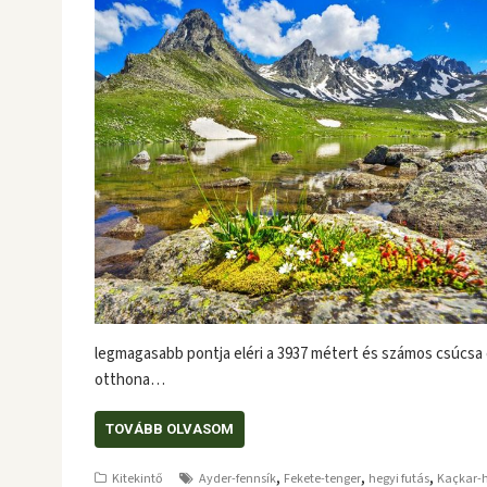
legmagasabb pontja eléri a 3937 métert és számos csúcsa e
otthona…
TOVÁBB OLVASOM
,
,
,
Kitekintő
Ayder-fennsík
Fekete-tenger
hegyi futás
Kaçkar-