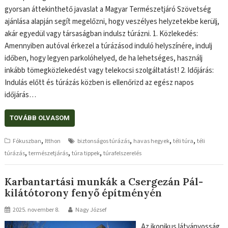
gyorsan áttekinthető javaslat a Magyar Természetjáró Szövetség
ajánlása alapján segít megelőzni, hogy veszélyes helyzetekbe kerülj,
akár egyedül vagy társaságban indulsz túrázni. 1. Közlekedés:
Amennyiben autóval érkezel a túrázásod induló helyszínére, indulj
időben, hogy legyen parkolóhelyed, de ha lehetséges, használj
inkább tömegközlekedést vagy telekocsi szolgáltatást! 2. Időjárás:
Indulás előtt és túrázás közben is ellenőrizd az egész napos
időjárás…
TOVÁBB OLVASOM
,
,
,
,
Fókuszban
Itthon
biztonságos túrázás
havas hegyek
téli túra
téli
,
,
,
túrázás
természetjárás
túra tippek
túrafelszerelés
Karbantartási munkák a Csergezán Pál-
kilátótorony fenyő építményén
2025. november 8.
Nagy József
Az ikonikus látványosság