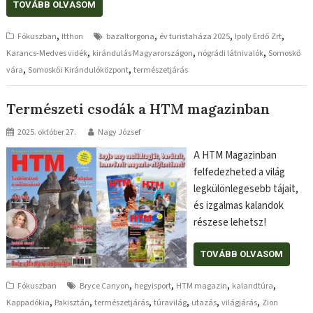
TOVÁBB OLVASOM
,
,
,
,
Fókuszban
Itthon
bazaltorgona
év turistaháza 2025
Ipoly Erdő Zrt
,
,
,
Karancs-Medves vidék
kirándulás Magyarországon
nógrádi látnivalók
Somoskő
,
,
vára
Somoskői Kirándulóközpont
természetjárás
Természeti csodák a HTM magazinban
2025. október 27.
Nagy József
A HTM Magazinban
felfedezheted a világ
legkülönlegesebb tájait,
és izgalmas kalandok
részese lehetsz!
TOVÁBB OLVASOM
,
,
,
,
Fókuszban
Bryce Canyon
hegyisport
HTM magazin
kalandtúra
,
,
,
,
,
,
Kappadókia
Pakisztán
természetjárás
túravilág
utazás
világjárás
Zion