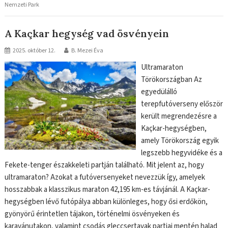
Nemzeti Park
A Kaçkar hegység vad ösvényein
2025. október 12.
B. Mezei Éva
Ultramaraton
Törökországban Az
egyedülálló
terepfutóverseny először
került megrendezésre a
Kaçkar-hegységben,
amely Törökország egyik
legszebb hegyvidéke és a
Fekete-tenger északkeleti partján található. Mit jelent az, hogy
ultramaraton? Azokat a futóversenyeket nevezzük így, amelyek
hosszabbak a klasszikus maraton 42,195 km-es távjánál. A Kaçkar-
hegységben lévő futópálya abban különleges, hogy ősi erdőkön,
gyönyörű érintetlen tájakon, történelmi ösvényeken és
karavánutakon, valamint csodás gleccsertavak partjai mentén halad