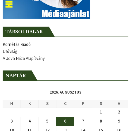
TÁRSOLDALAK
Kornétás Kiadó
Ufóvilág
A Jövő Háza Alapítvány
NAPTÁR
2026. AUGUSZTUS
H
K
S
C
P
S
V
1
2
3
4
5
6
7
8
9
10
11
12
13
14
15
16