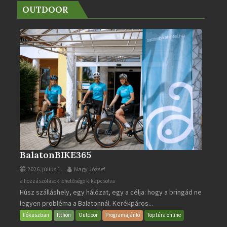
OUTDOOR
BalatonBIKE365
2026. július 1.
Nagy József
BalatonBIKE365
a hozzászólások lehetősége kikapcsolva
Húsz szálláshely, egy hálózat, egy a célja: hogy a bringád ne
bejegyzéshez
legyen probléma a Balatonnál. Kerékpáros...
Fókuszban
Itthon
Outdoor
Programajánló
Toptúra online