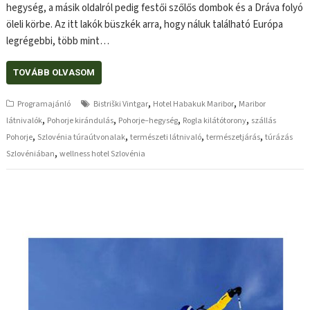
hegység, a másik oldalról pedig festői szőlős dombok és a Dráva folyó
öleli körbe. Az itt lakók büszkék arra, hogy náluk található Európa
legrégebbi, több mint…
TOVÁBB OLVASOM
,
,
Programajánló
Bistriški Vintgar
Hotel Habakuk Maribor
Maribor
,
,
,
,
látnivalók
Pohorje kirándulás
Pohorje–hegység
Rogla kilátótorony
szállás
,
,
,
,
Pohorje
Szlovénia túraútvonalak
természeti látnivaló
természetjárás
túrázás
,
Szlovéniában
wellness hotel Szlovénia