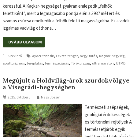
keresztül. A Kaçkar-hegységet gyakran emlegetik „felhők
felettiként”, mert a legmagasabb pontja eléri a 3937 métert és
számos csúcsa emelkedik a felhők feletti magasságokba. Ez a vidék
izgalmas vadvilág otthona…
TOVÁBB OLVASOM
,
,
,
,
Kitekintő
Ayder-fennsík
Fekete-tenger
hegyi futás
Kaçkar-hegység
,
,
,
,
,
sportturizmus
terepfutás
természetjárás
Törökország
ultramaraton
UTMB
Megújult a Holdvilág-árok szurdokvölgye
a Visegrádi-hegységben
2025. október 3.
Nagy József
Természeti szépségek,
geológiai érdekességek
és történelmi rejtélyek A
természetjárók egyik
leglátogatottabb túrázási