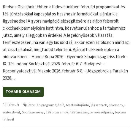
Kedves Olvasónk! Ebben a hírlevelünkben februári programokat és
téli túrázásokkal kapcsolatos hasznos információkat ajánlunk a
figyelmedbe! A gyors navigáció elősegítésére az alább felsorolt
cikkcímek bármelyikére kattintva, közvetlenül ahhoz a tartalomhoz
jutsz, amely a legjobban érdekel. A legelőnyösebb választás
természetesen, ha van egy kis időd rá, akkor ezen az oldalon mind az
öt cikk tartalmát megtudod tekinteni. Ajánlott cikkeink ebben a
hírlevünkben: – Honda Kupa 2026 – Gyermek Síbajnokság friss hírek –
IX. Téli Indoor Sörfesztivál 2026. február 6-7. Budapest –
Kocsonyafesztivál Miskolc 2026. február 6-8. – Jégszobrok a Tarajkán
2026…
TOVÁBB OLVASOM
,
,
,
,
Hírlevél
februári programajánló
fesztiválajánló
jégszobrok
síverseny
,
,
,
,
,
sörfesztivál
Sportesemény
Téli programok
téli túrázás
természetjárás
toptura
hírlevél