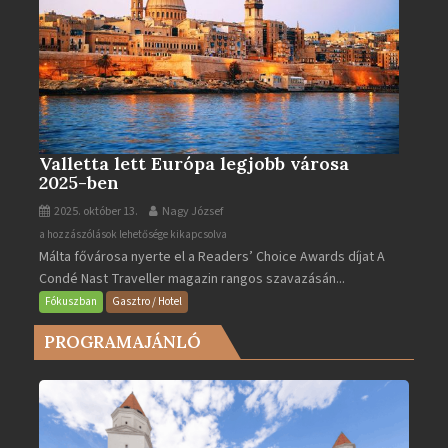
Valletta lett Európa legjobb városa
2025-ben
2025. október 13.
Nagy József
Valletta
a hozzászólások lehetősége kikapcsolva
Málta fővárosa nyerte el a Readers’ Choice Awards díjat A
lett
Condé Nast Traveller magazin rangos szavazásán...
Európa
legjobb
Fókuszban
Gasztro / Hotel
városa
PROGRAMAJÁNLÓ
2025-
ben
bejegyzéshez