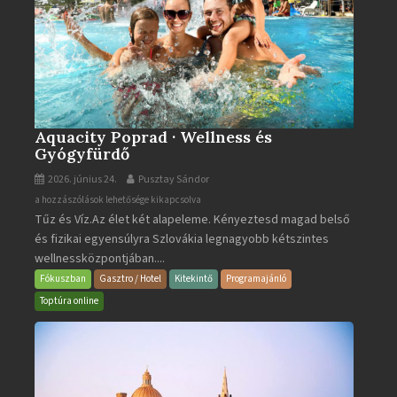
Aquacity Poprad · Wellness és
Gyógyfürdő
2026. június 24.
Pusztay Sándor
Aquacity
a hozzászólások lehetősége kikapcsolva
Tűz és Víz.Az élet két alapeleme. Kényeztesd magad belső
Poprad
és fizikai egyensúlyra Szlovákia legnagyobb kétszintes
·
wellnessközpontjában....
Wellness
és
Fókuszban
Gasztro / Hotel
Kitekintő
Programajánló
Gyógyfürdő
Toptúra online
bejegyzéshez