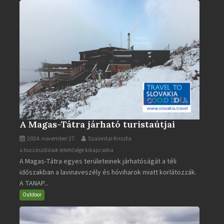
A Magas-Tátra járható turistaútjai
2024. november 27.
Szalontai Kriszta
A
a hozzászólások lehetősége kikapcsolva
A Magas-Tátra egyes területeinek járhatóságát a téli
Magas-
időszakban a lavinaveszély és hóviharok miatt korlátozzák.
Tátra
A TANAP...
járható
turistaútjai
Outdoor
bejegyzéshez