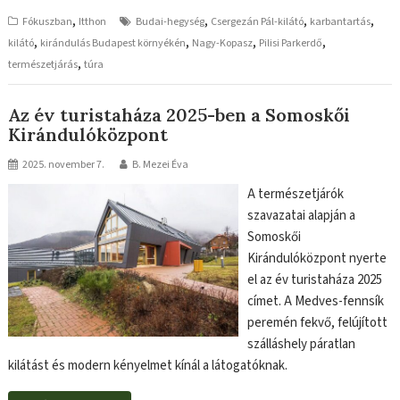
,
,
,
,
Fókuszban
Itthon
Budai-hegység
Csergezán Pál-kilátó
karbantartás
,
,
,
,
kilátó
kirándulás Budapest környékén
Nagy-Kopasz
Pilisi Parkerdő
,
természetjárás
túra
Az év turistaháza 2025-ben a Somoskői
Kirándulóközpont
2025. november 7.
B. Mezei Éva
A természetjárók
szavazatai alapján a
Somoskői
Kirándulóközpont nyerte
el az év turistaháza 2025
címet. A Medves-fennsík
peremén fekvő, felújított
szálláshely páratlan
kilátást és modern kényelmet kínál a látogatóknak.