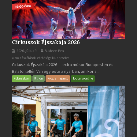
Cirkuszok Éjszakája 2026
2026. július 9.
B. Mezei Éva
Cirkuszok
a hozzászólások lehetősége kikapcsolva
Cirkuszok Éjszakája 2026 — extra műsor Budapesten és
Éjszakája
Balatonlellén Van egy este a nyárban, amikor a...
2026
bejegyzéshez
Fókuszban
Itthon
Programajánló
Toptúra online