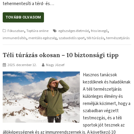
tehermentesíti a térd- és…
TOVÁBB OLVASOM
,
,
,
Fókuszban
Toptúra online
egészséges életmód
friss levegő
,
,
,
,
immunerősítés
mentális egészség
szabadidős sport
téli túrázás
természetjárás
Téli túrázás okosan – 10 biztonsági tipp
2025. december 12.
Nagy József
Hasznos tanácsok
kezdőknek és haladóknak
A téli természetjárás
különleges élmény és
reméljük közimert, hogy a
szabadban végzett
testmozgás, és a téli
sportok jót tesznek az
állóképességnek és az immunrendszernek is. A következő 10