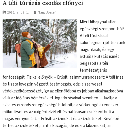
A téli túrázás csodás előnyei
2026. január 1.
Nagy József
Miért kihagyhatatlan
egészségi szempontból?
A téli túrázással
különlegesen jót teszünk
magunknak, és egy
aktuális kutatás ismét
beigazolta a téli
természetjárás
fontosságát. Fizikai előnyök: – Erősíti az immunrendszert: A téli friss
és tiszta levegőn végzett testmozgás, edzi a szervezet
védekezőképességét, így az ellenállóbbá és jobban alkalmazkodóvá
válik az időjárás hőmérséklet-ingadozásaival szemben. – Javítja a
szív- és érrendszer egészségét: Jobbítja a vérkeringési rendszer
működését és az oxigénfelvételt és hatásosan csökkentheti a
magas vérnyomást. – Erősíti az izmokat és az ízületeket: Kevésbé
terheli az ízületeket, mint a kocogás, de edzi a lábizmokat, ami