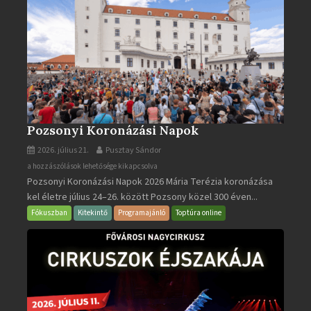
Pozsonyi Koronázási Napok
2026. július 21.
Pusztay Sándor
Pozsonyi
a hozzászólások lehetősége kikapcsolva
Pozsonyi Koronázási Napok 2026 Mária Terézia koronázása
Koronázási
kel életre július 24–26. között Pozsony közel 300 éven...
Napok
bejegyzéshez
Fókuszban
Kitekintő
Programajánló
Toptúra online