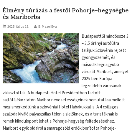
Élmény túrázás a festői Pohorje–hegységbe
és Mariborba
2025. július 18.
B. Mezei Éva
Budapesttől mindössze 3
– 3,5 órányi autóútra
találjuk Szlovénia rejtett
gyöngyszemét, és
második legnagyobb
városát Maribort, amelyet
2025-ben Európa
legzöldebb városának
választottak. A budapesti Hotel Presidentben tartott
sajtótájékoztatón Maribor nevezetességeinek bemutatása mellett
megismerkedtünk a szlovéniai Hotel Habakukkal is. A 4 csillagos
szálloda kiváló pályaszállás télen a síelőknek, és a turistáknak is
remek kiindulópont lehet a Pohorje-hegység felfedezéséhez.
Maribort egyik oldalról a smaragdzöld erdők borította Pohorje-