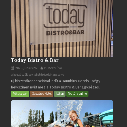
Today Bistro & Bar
2026. június 26.
B. Mezei Éva
Today
a hozzászólások lehetősége kikapcsolva
Új bisztrókoncepcióval indít a Danubius Hotels– négy
Bistro
helyszínen nyílt meg a Today Bistro & Bar Egységes...
&
Bar
Fókuszban
Gasztro / Hotel
Itthon
Toptúra online
bejegyzéshez