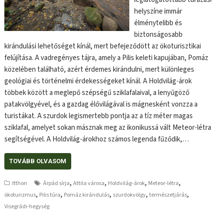
helyszíne immár
élménytelibb és
biztonságosabb
kirándulási lehetőséget kínál, mert befejeződött az ökoturisztikai
felújítása. A vadregényes tájra, amely a Pilis keleti kapujában, Pomáz
közelében található, azért érdemes kirándulni, mert különleges
geológiai és történelmi érdekességeket kínál. A Holdvilág-árok
többek között a meglepő szépségű sziklafalaival, a lenyűgöző
patakvölgyével, és a gazdag élővilágával is mágnesként vonzza a
turistákat. A szurdok legismertebb pontja az a tíz méter magas
sziklafal, amelyet sokan másznak meg az ikonikussá vált Meteor-létra
segítségével. A Holdvilág-árokhoz számos legenda fűződik,…
TOVÁBB OLVASOM
,
,
,
,
Itthon
Árpád sírja
Attila városa
Holdvilág-árok
Meteor-létra
,
,
,
,
,
ökoturizmus
Pilis túra
Pomáz kirándulás
szurdokvölgy
természetjárás
Visegrádi-hegység