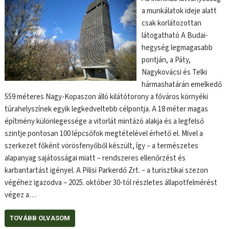
a munkálatok ideje alatt
csak korlátozottan
látogatható A Budai-
hegység legmagasabb
pontján, a Páty,
Nagykovácsi és Telki
hármashatárán emelkedő
559 méteres Nagy-Kopaszon álló kilátótorony a főváros környéki
túrahelyszínek egyik legkedveltebb célpontja. A 18 méter magas
építmény különlegessége a vitorlát mintázó alakja és a legfelső
szintje pontosan 100 lépcsőfok megtételével érhető el. Mivel a
szerkezet főként vörösfenyőből készült, így – a természetes
alapanyag sajátosságai miatt – rendszeres ellenőrzést és
karbantartást igényel. A Pilisi Parkerdő Zrt. – a turisztikai szezon
végéhez igazodva – 2025. október 30-tól részletes állapotfelmérést
végez a…
TOVÁBB OLVASOM