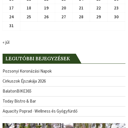
17
18
19
20
21
22
23
24
25
26
27
28
29
30
31
« júl
LEGUTÓBBI BEJEGYZÉSEK
Pozsonyi Koronázási Napok
Cirkuszok Éjszakája 2026
BalatonBIKE365
Today Bistro & Bar
Aquacity Poprad · Wellness és Gyógyfürdő