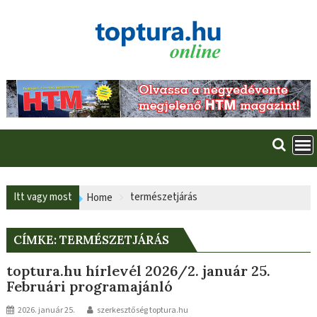
Skip
to
content
Itt vagy most
természetjárás
Home
CÍMKE:
TERMÉSZETJÁRÁS
toptura.hu hírlevél 2026/2. január 25.
Februári programajánló
2026. január 25.
szerkesztőség toptura.hu