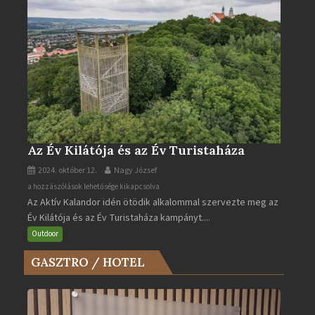
Az Év Kilátója és az Év Turistaháza
2024. október 12.
Nagy József
Az
a hozzászólások lehetősége kikapcsolva
Az Aktív Kalandor idén ötödik alkalommal szervezte meg az
Év
Év Kilátója és az Év Turistaháza kampányt....
Kilátója
és
Outdoor
az
GASZTRO / HOTEL
Év
Turistaháza
bejegyzéshez