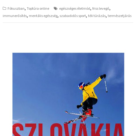
,
,
,
Fókuszban
Toptúra online
egészséges életmód
friss levegő
,
,
,
,
immunerősítés
mentális egészség
szabadidős sport
téli túrázás
természetjárás