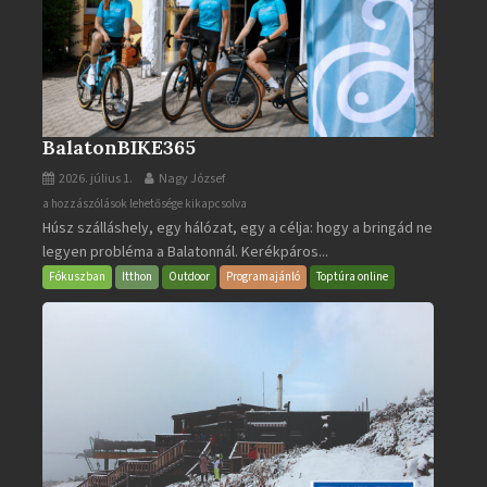
BalatonBIKE365
2026. július 1.
Nagy József
BalatonBIKE365
a hozzászólások lehetősége kikapcsolva
Húsz szálláshely, egy hálózat, egy a célja: hogy a bringád ne
bejegyzéshez
legyen probléma a Balatonnál. Kerékpáros...
Fókuszban
Itthon
Outdoor
Programajánló
Toptúra online