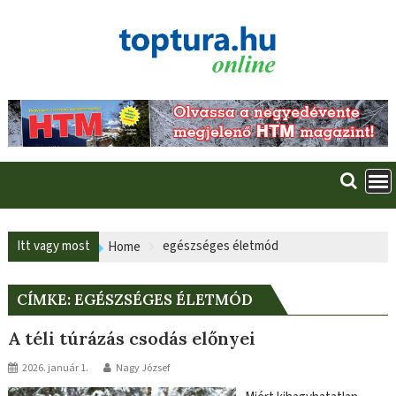
Skip
to
content
Itt vagy most
egészséges életmód
Home
CÍMKE:
EGÉSZSÉGES ÉLETMÓD
A téli túrázás csodás előnyei
2026. január 1.
Nagy József