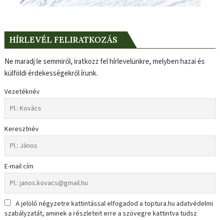
HÍRLEVÉL FELIRATKOZÁS
Ne maradj le semmiről, iratkozz fel hírlevelünkre, melyben hazai és
külföldi érdekességekről írunk.
Vezetéknév
Keresztnév
E-mail cím
A jelölő négyzetre kattintással elfogadod a toptura.hu adatvédelmi
szabályzatát, aminek a részleteit erre a szövegre kattintva tudsz