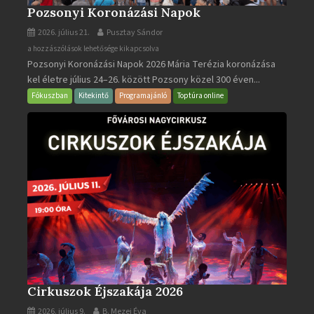
Pozsonyi Koronázási Napok
2026. július 21.
Pusztay Sándor
Pozsonyi
a hozzászólások lehetősége kikapcsolva
Pozsonyi Koronázási Napok 2026 Mária Terézia koronázása
Koronázási
kel életre július 24–26. között Pozsony közel 300 éven...
Napok
bejegyzéshez
Fókuszban
Kitekintő
Programajánló
Toptúra online
Cirkuszok Éjszakája 2026
2026. július 9.
B. Mezei Éva