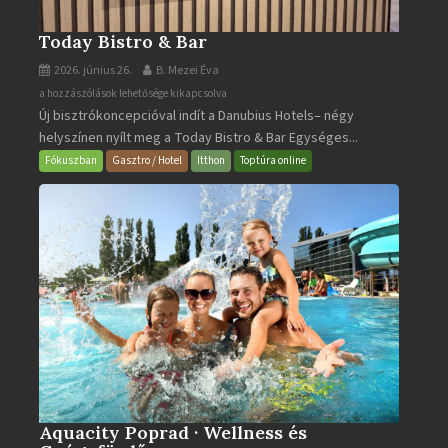
Today Bistro & Bar
2026. június 26.
B. Mezei Éva
Today
a hozzászólások lehetősége kikapcsolva
Új bisztrókoncepcióval indít a Danubius Hotels– négy
Bistro
helyszínen nyílt meg a Today Bistro & Bar Egységes...
&
Bar
Fókuszban
Gasztro / Hotel
Itthon
Toptúra online
bejegyzéshez
Aquacity Poprad · Wellness és