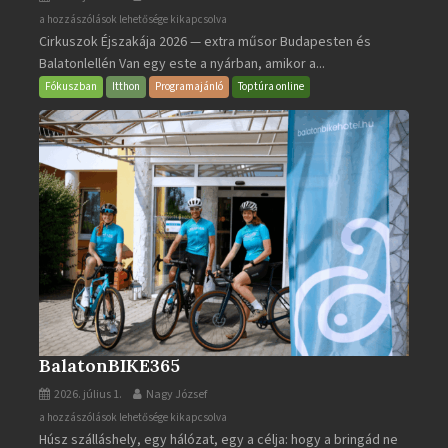
Cirkuszok
a hozzászólások lehetősége kikapcsolva
Cirkuszok Éjszakája 2026 — extra műsor Budapesten és
Éjszakája
Balatonlellén Van egy este a nyárban, amikor a...
2026
bejegyzéshez
Fókuszban
Itthon
Programajánló
Toptúra online
BalatonBIKE365
2026. július 1.
Nagy József
BalatonBIKE365
a hozzászólások lehetősége kikapcsolva
Húsz szálláshely, egy hálózat, egy a célja: hogy a bringád ne
bejegyzéshez