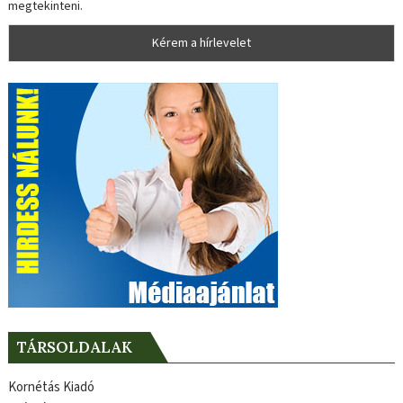
megtekinteni.
TÁRSOLDALAK
Kornétás Kiadó