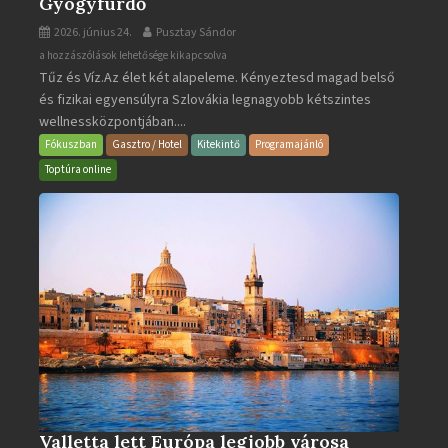
Gyógyfürdő
2026. június 24.
Pusztay Sándor
Aquacity
a hozzászólások lehetősége kikapcsolva
Tűz és Víz.Az élet két alapeleme. Kényeztesd magad belső
Poprad
és fizikai egyensúlyra Szlovákia legnagyobb kétszintes
·
wellnessközpontjában....
Wellness
és
Fókuszban
Gasztro / Hotel
Kitekintő
Programajánló
Gyógyfürdő
Toptúra online
bejegyzéshez
Valletta lett Európa legjobb városa