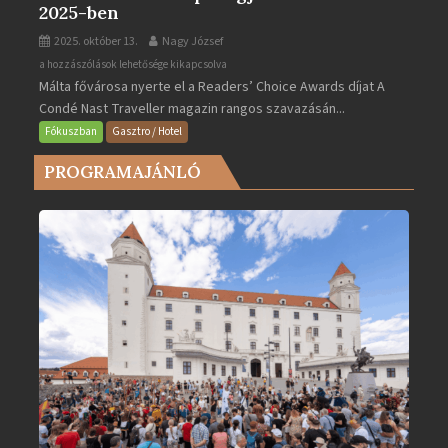
2025-ben
2025. október 13.
Nagy József
Valletta
a hozzászólások lehetősége kikapcsolva
Málta fővárosa nyerte el a Readers’ Choice Awards díjat A
lett
Condé Nast Traveller magazin rangos szavazásán...
Európa
legjobb
Fókuszban
Gasztro / Hotel
városa
PROGRAMAJÁNLÓ
2025-
ben
bejegyzéshez