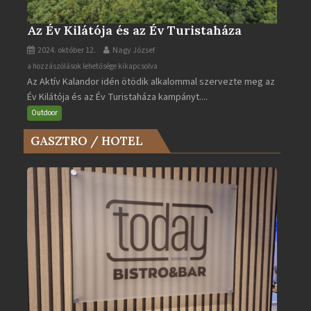
Az Év Kilátója és az Év Turistaháza
2024. október 12.
Nagy József
Az
a hozzászólások lehetősége kikapcsolva
Az Aktív Kalandor idén ötödik alkalommal szervezte meg az
Év
Év Kilátója és az Év Turistaháza kampányt....
Kilátója
és
Outdoor
az
GASZTRO / HOTEL
Év
Turistaháza
bejegyzéshez