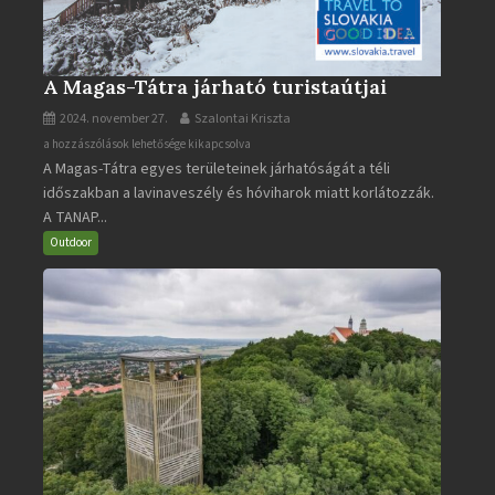
A Magas-Tátra járható turistaútjai
2024. november 27.
Szalontai Kriszta
A
a hozzászólások lehetősége kikapcsolva
A Magas-Tátra egyes területeinek járhatóságát a téli
Magas-
időszakban a lavinaveszély és hóviharok miatt korlátozzák.
Tátra
A TANAP...
járható
turistaútjai
Outdoor
bejegyzéshez