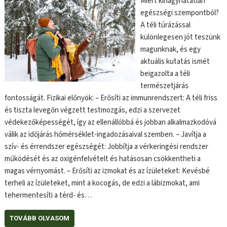
Miért kihagyhatatlan
egészségi szempontból?
A téli túrázással
különlegesen jót teszünk
magunknak, és egy
aktuális kutatás ismét
beigazolta a téli
természetjárás
fontosságát. Fizikai előnyök: – Erősíti az immunrendszert: A téli friss
és tiszta levegőn végzett testmozgás, edzi a szervezet
védekezőképességét, így az ellenállóbbá és jobban alkalmazkodóvá
válik az időjárás hőmérséklet-ingadozásaival szemben. – Javítja a
szív- és érrendszer egészségét: Jobbítja a vérkeringési rendszer
működését és az oxigénfelvételt és hatásosan csökkentheti a
magas vérnyomást. – Erősíti az izmokat és az ízületeket: Kevésbé
terheli az ízületeket, mint a kocogás, de edzi a lábizmokat, ami
tehermentesíti a térd- és…
TOVÁBB OLVASOM