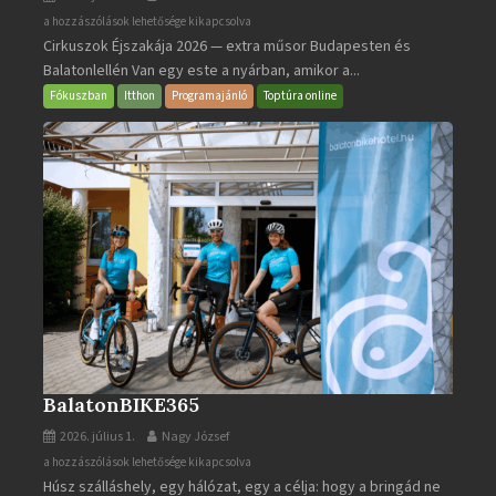
Cirkuszok
a hozzászólások lehetősége kikapcsolva
Cirkuszok Éjszakája 2026 — extra műsor Budapesten és
Éjszakája
Balatonlellén Van egy este a nyárban, amikor a...
2026
bejegyzéshez
Fókuszban
Itthon
Programajánló
Toptúra online
BalatonBIKE365
2026. július 1.
Nagy József
BalatonBIKE365
a hozzászólások lehetősége kikapcsolva
Húsz szálláshely, egy hálózat, egy a célja: hogy a bringád ne
bejegyzéshez