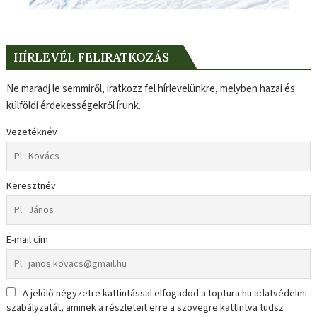
HÍRLEVÉL FELIRATKOZÁS
Ne maradj le semmiről, iratkozz fel hírlevelünkre, melyben hazai és
külföldi érdekességekről írunk.
Vezetéknév
Keresztnév
E-mail cím
A jelölő négyzetre kattintással elfogadod a toptura.hu adatvédelmi
szabályzatát, aminek a részleteit erre a szövegre kattintva tudsz