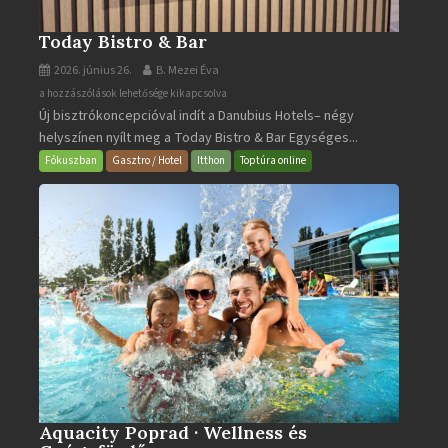
Today Bistro & Bar
2026. június 26.
B. Mezei Éva
Today
a hozzászólások lehetősége kikapcsolva
Új bisztrókoncepcióval indít a Danubius Hotels– négy
Bistro
helyszínen nyílt meg a Today Bistro & Bar Egységes...
&
Bar
Fókuszban
Gasztro / Hotel
Itthon
Toptúra online
bejegyzéshez
Aquacity Poprad · Wellness és