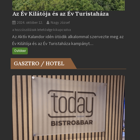
Az Év Kilátója és az Év Turistaháza
2024. október 12.
Nagy József
Az
a hozzászólások lehetősége kikapcsolva
Az Aktív Kalandor idén ötödik alkalommal szervezte meg az
Év
Év Kilátója és az Év Turistaháza kampányt....
Kilátója
és
Outdoor
az
GASZTRO / HOTEL
Év
Turistaháza
bejegyzéshez