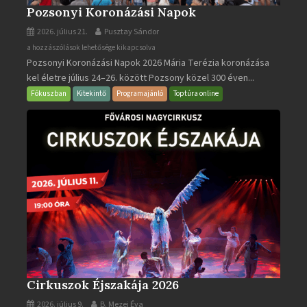
Pozsonyi Koronázási Napok
2026. július 21.
Pusztay Sándor
Pozsonyi
a hozzászólások lehetősége kikapcsolva
Pozsonyi Koronázási Napok 2026 Mária Terézia koronázása
Koronázási
kel életre július 24–26. között Pozsony közel 300 éven...
Napok
bejegyzéshez
Fókuszban
Kitekintő
Programajánló
Toptúra online
Cirkuszok Éjszakája 2026
2026. július 9.
B. Mezei Éva