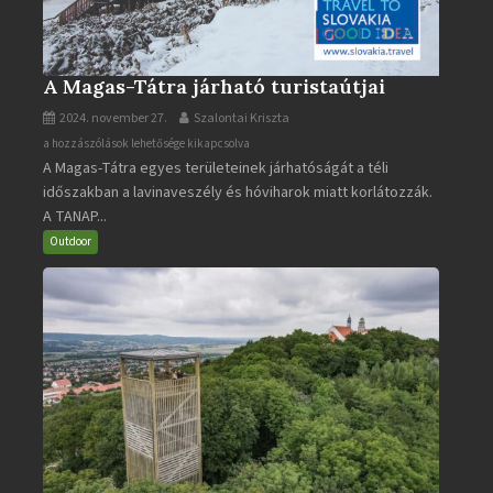
A Magas-Tátra járható turistaútjai
2024. november 27.
Szalontai Kriszta
A
a hozzászólások lehetősége kikapcsolva
A Magas-Tátra egyes területeinek járhatóságát a téli
Magas-
időszakban a lavinaveszély és hóviharok miatt korlátozzák.
Tátra
A TANAP...
járható
turistaútjai
Outdoor
bejegyzéshez