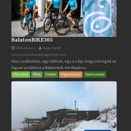
BalatonBIKE365
2026. július 1.
Nagy József
BalatonBIKE365
a hozzászólások lehetősége kikapcsolva
Húsz szálláshely, egy hálózat, egy a célja: hogy a bringád ne
bejegyzéshez
legyen probléma a Balatonnál. Kerékpáros...
Fókuszban
Itthon
Outdoor
Programajánló
Toptúra online