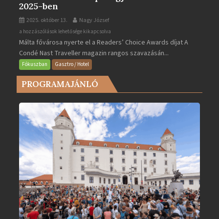
2025-ben
2025. október 13.
Nagy József
Valletta
a hozzászólások lehetősége kikapcsolva
Málta fővárosa nyerte el a Readers’ Choice Awards díjat A
lett
Condé Nast Traveller magazin rangos szavazásán...
Európa
legjobb
Fókuszban
Gasztro / Hotel
városa
PROGRAMAJÁNLÓ
2025-
ben
bejegyzéshez