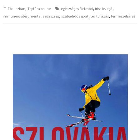
,
,
,
Fókuszban
Toptúra online
egészséges életmód
friss levegő
,
,
,
,
immunerősítés
mentális egészség
szabadidős sport
téli túrázás
természetjárás