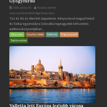
Gyógyfürdő
2026. június 24.
Pusztay Sándor
Aquacity
a hozzászólások lehetősége kikapcsolva
Tűz és Víz.Az élet két alapeleme. Kényeztesd magad belső
Poprad
és fizikai egyensúlyra Szlovákia legnagyobb kétszintes
·
wellnessközpontjában....
Wellness
és
Fókuszban
Gasztro / Hotel
Kitekintő
Programajánló
Gyógyfürdő
Toptúra online
bejegyzéshez
Valletta lett Európa legjobb városa