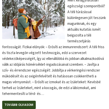
Miért kihagyhatatlan
egészségi szempontból?
A téli túrázással
különlegesen jót teszünk
magunknak, és egy
aktuális kutatás ismét
beigazolta a téli
természetjárás
fontosságát. Fizikai előnyök: – Erősíti az immunrendszert: A téli friss
és tiszta levegőn végzett testmozgás, edzi a szervezet
védekezőképességét, így az ellenállóbbá és jobban alkalmazkodóvá
válik az időjárás hőmérséklet-ingadozásaival szemben. – Javítja a
szív- és érrendszer egészségét: Jobbítja a vérkeringési rendszer
működését és az oxigénfelvételt és hatásosan csökkentheti a
magas vérnyomást. – Erősíti az izmokat és az ízületeket: Kevésbé
terheli az ízületeket, mint a kocogás, de edzi a lábizmokat, ami
tehermentesíti a térd- és…
TOVÁBB OLVASOM