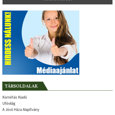
TÁRSOLDALAK
Kornétás Kiadó
Ufóvilág
A Jövő Háza Alapítvány