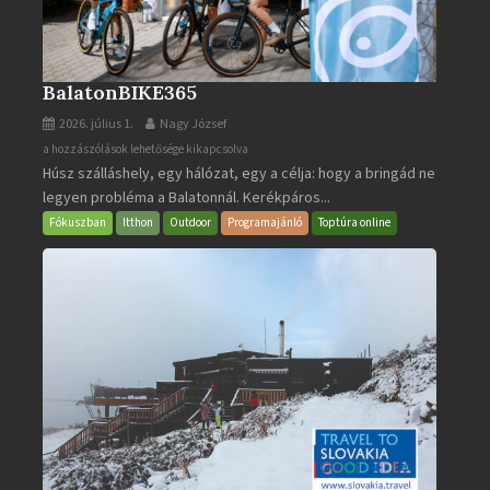
BalatonBIKE365
2026. július 1.
Nagy József
BalatonBIKE365
a hozzászólások lehetősége kikapcsolva
Húsz szálláshely, egy hálózat, egy a célja: hogy a bringád ne
bejegyzéshez
legyen probléma a Balatonnál. Kerékpáros...
Fókuszban
Itthon
Outdoor
Programajánló
Toptúra online