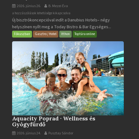
2026. június 26.
B. Mezei Éva
Today
a hozzászólások lehetősége kikapcsolva
Új bisztrókoncepcióval indít a Danubius Hotels– négy
Bistro
helyszínen nyílt meg a Today Bistro & Bar Egységes...
&
Bar
Fókuszban
Gasztro / Hotel
Itthon
Toptúra online
bejegyzéshez
Aquacity Poprad · Wellness és
Gyógyfürdő
2026. június 24.
Pusztay Sándor