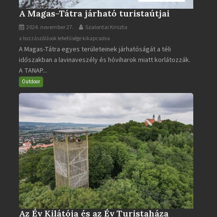
A Magas-Tátra járható turistaútjai
2024. november 27.
Szalontai Kriszta
A
a hozzászólások lehetősége kikapcsolva
A Magas-Tátra egyes területeinek járhatóságát a téli
Magas-
időszakban a lavinaveszély és hóviharok miatt korlátozzák.
Tátra
A TANAP...
járható
turistaútjai
Outdoor
bejegyzéshez
Az Év Kilátója és az Év Turistaháza