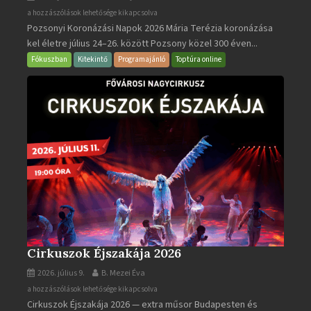
Pozsonyi
a hozzászólások lehetősége kikapcsolva
Pozsonyi Koronázási Napok 2026 Mária Terézia koronázása
Koronázási
kel életre július 24–26. között Pozsony közel 300 éven...
Napok
bejegyzéshez
Fókuszban
Kitekintő
Programajánló
Toptúra online
Cirkuszok Éjszakája 2026
2026. július 9.
B. Mezei Éva
Cirkuszok
a hozzászólások lehetősége kikapcsolva
Cirkuszok Éjszakája 2026 — extra műsor Budapesten és
Éjszakája