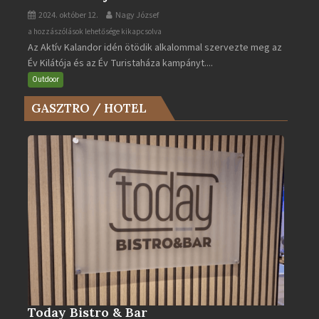
2024. október 12.
Nagy József
Az
a hozzászólások lehetősége kikapcsolva
Az Aktív Kalandor idén ötödik alkalommal szervezte meg az
Év
Év Kilátója és az Év Turistaháza kampányt....
Kilátója
és
Outdoor
az
GASZTRO / HOTEL
Év
Turistaháza
bejegyzéshez
Today Bistro & Bar