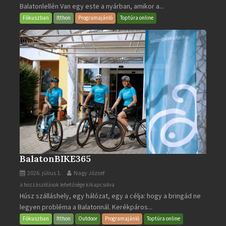
Balatonlellén Van egy este a nyárban, amikor a...
2026
bejegyzéshez
Fókuszban
Itthon
Programajánló
Toptúra online
BalatonBIKE365
2026. július 1.
Nagy József
BalatonBIKE365
a hozzászólások lehetősége kikapcsolva
Húsz szálláshely, egy hálózat, egy a célja: hogy a bringád ne
bejegyzéshez
legyen probléma a Balatonnál. Kerékpáros...
Fókuszban
Itthon
Outdoor
Programajánló
Toptúra online