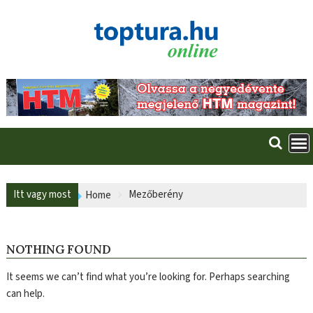
Skip
to
content
Itt vagy most
Mezőberény
Home
NOTHING FOUND
It seems we can’t find what you’re looking for. Perhaps searching
can help.