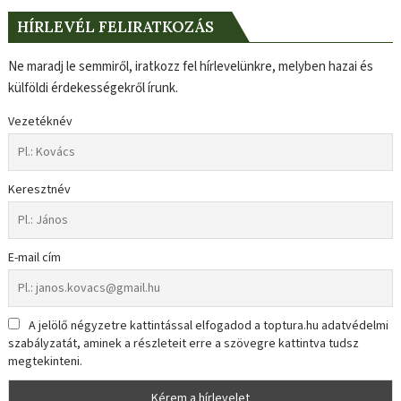
HÍRLEVÉL FELIRATKOZÁS
Ne maradj le semmiről, iratkozz fel hírlevelünkre, melyben hazai és
külföldi érdekességekről írunk.
Vezetéknév
Keresztnév
E-mail cím
A jelölő négyzetre kattintással elfogadod a toptura.hu adatvédelmi
szabályzatát, aminek a részleteit erre a szövegre kattintva tudsz
megtekinteni.