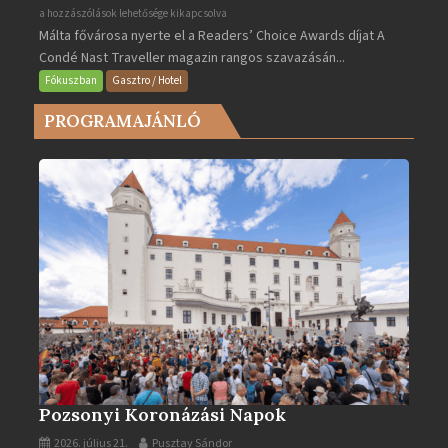
Valletta
a hozzászólások lehetősége kikapcsolva
Málta fővárosa nyerte el a Readers’ Choice Awards díjat A
lett
Condé Nast Traveller magazin rangos szavazásán...
Európa
legjobb
Fókuszban
Gasztro / Hotel
városa
PROGRAMAJÁNLÓ
2025-
ben
bejegyzéshez
Pozsonyi Koronázási Napok
2026. július 21.
Pusztay Sándor