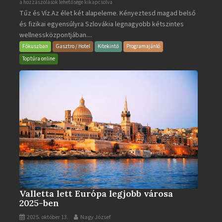
Aquacity
a hozzászólások lehetősége kikapcsolva
Tűz és Víz.Az élet két alapeleme. Kényeztesd magad belső
Poprad
és fizikai egyensúlyra Szlovákia legnagyobb kétszintes
·
wellnessközpontjában....
Wellness
és
Fókuszban
Gasztro / Hotel
Kitekintő
Programajánló
Gyógyfürdő
Toptúra online
bejegyzéshez
Valletta lett Európa legjobb városa
2025-ben
2025. október 13.
Nagy József